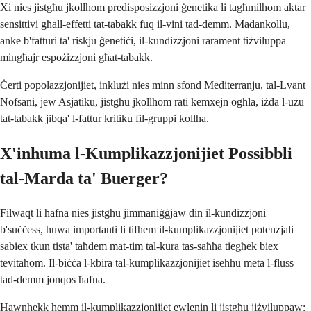
Xi nies jistgħu jkollhom predisposizzjoni ġenetika li tagħmilhom aktar
sensittivi għall-effetti tat-tabakk fuq il-vini tad-demm. Madankollu,
anke b'fatturi ta' riskju ġenetiċi, il-kundizzjoni rarament tiżviluppa
mingħajr espożizzjoni għat-tabakk.
Ċerti popolazzjonijiet, inklużi nies minn sfond Mediterranju, tal-Lvant
Nofsani, jew Asjatiku, jistgħu jkollhom rati kemxejn ogħla, iżda l-użu
tat-tabakk jibqa' l-fattur kritiku fil-gruppi kollha.
X'inhuma l-Kumplikazzjonijiet Possibbli
tal-Marda ta' Buerger?
Filwaqt li ħafna nies jistgħu jimmaniġġjaw din il-kundizzjoni
b'suċċess, huwa importanti li tifhem il-kumplikazzjonijiet potenzjali
sabiex tkun tista' taħdem mat-tim tal-kura tas-saħħa tiegħek biex
tevitahom. Il-biċċa l-kbira tal-kumplikazzjonijiet iseħħu meta l-fluss
tad-demm jonqos ħafna.
Hawnhekk hemm il-kumplikazzjonijiet ewlenin li jistgħu jiżviluppaw: