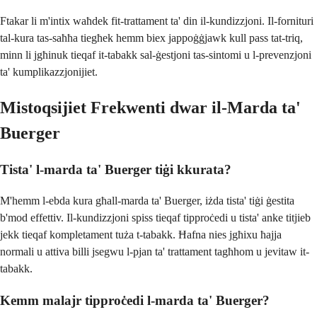
Ftakar li m'intix waħdek fit-trattament ta' din il-kundizzjoni. Il-fornituri
tal-kura tas-saħħa tiegħek hemm biex jappoġġjawk kull pass tat-triq,
minn li jgħinuk tieqaf it-tabakk sal-ġestjoni tas-sintomi u l-prevenzjoni
ta' kumplikazzjonijiet.
Mistoqsijiet Frekwenti dwar il-Marda ta'
Buerger
Tista' l-marda ta' Buerger tiġi kkurata?
M'hemm l-ebda kura għall-marda ta' Buerger, iżda tista' tiġi ġestita
b'mod effettiv. Il-kundizzjoni spiss tieqaf tipproċedi u tista' anke titjieb
jekk tieqaf kompletament tuża t-tabakk. Ħafna nies jgħixu ħajja
normali u attiva billi jsegwu l-pjan ta' trattament tagħhom u jevitaw it-
tabakk.
Kemm malajr tipproċedi l-marda ta' Buerger?