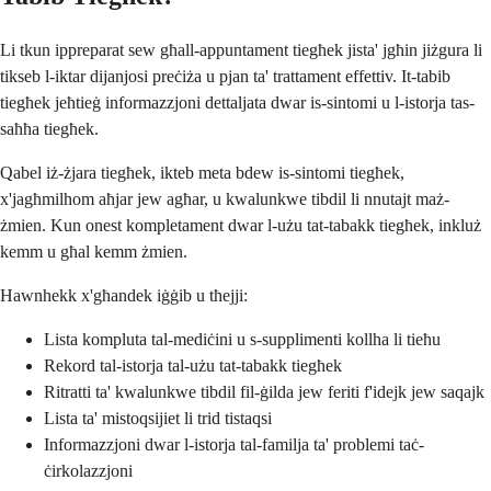
Li tkun ippreparat sew għall-appuntament tiegħek jista' jgħin jiżgura li
tikseb l-iktar dijanjosi preċiża u pjan ta' trattament effettiv. It-tabib
tiegħek jeħtieġ informazzjoni dettaljata dwar is-sintomi u l-istorja tas-
saħħa tiegħek.
Qabel iż-żjara tiegħek, ikteb meta bdew is-sintomi tiegħek,
x'jagħmilhom aħjar jew agħar, u kwalunkwe tibdil li nnutajt maż-
żmien. Kun onest kompletament dwar l-użu tat-tabakk tiegħek, inkluż
kemm u għal kemm żmien.
Hawnhekk x'għandek iġġib u tħejji:
Lista kompluta tal-mediċini u s-supplimenti kollha li tieħu
Rekord tal-istorja tal-użu tat-tabakk tiegħek
Ritratti ta' kwalunkwe tibdil fil-ġilda jew feriti f'idejk jew saqajk
Lista ta' mistoqsijiet li trid tistaqsi
Informazzjoni dwar l-istorja tal-familja ta' problemi taċ-
ċirkolazzjoni