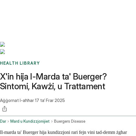
Benchmarks
Stories
FAQ
Sign up / Log in
HEALTH LIBRARY
X'in hija l-Marda ta' Buerger?
Sintomi, Kawżi, u Trattament
Aġġornat l-aħħar
17 ta’ Frar 2025
Dar
Mard u Kundizzjonijiet
Buergers Disease
Il-marda ta' Buerger hija kundizzjoni rari fejn vini tad-demm żgħar