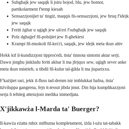
Subgħajk jew saqajk li jsiru bojod, blu, jew ħomor,
partikolarment f'temp kiesaħ
Sensazzjonijiet ta' tingiż, tnaqqis fis-sensazzjoni, jew ħruq f'idejk
jew saqajk
Feriti żgħar u uġigħ jew ulċeri f'subgħajk jew saqajk
Polz dgħajjef fil-polsijiet jew fl-għekiesi
Krampi fil-muskoli fil-keċċi, saqajk, jew idejk meta tkun attiv
Hekk kif il-kundizzjoni tipproċedi, tista' tinnota sintomi aktar serji.
Dawn jistgħu jinkludu feriti akbar li ma jfejqux sew, uġigħ sever anke
meta tkun mistrieħ, u tibdil fil-kulur tal-ġilda li ma jisparixxu.
F'każijiet rari, jekk il-fluss tad-demm isir imblukkat ħafna, tista'
tiżviluppa gangrena, fejn it-tessut jibda jmut. Din hija kumplikazzjoni
serja li teħtieġ attenzjoni medika immedjata.
X'jikkawża l-Marda ta' Buerger?
Il-kawża eżatta mhix mifhuma kompletament, iżda l-użu tat-tabakk