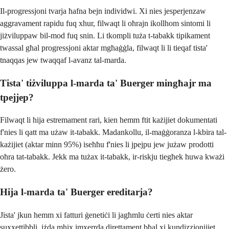
Il-progressjoni tvarja ħafna bejn individwi. Xi nies jesperjenzaw
aggravament rapidu fuq xhur, filwaqt li oħrajn ikollhom sintomi li
jiżviluppaw bil-mod fuq snin. Li tkompli tuża t-tabakk tipikament
twassal għal progressjoni aktar mgħaġġla, filwaqt li li tieqaf tista'
tnaqqas jew twaqqaf l-avanz tal-marda.
Tista' tiżviluppa l-marda ta' Buerger mingħajr ma
tpejjep?
Filwaqt li hija estremament rari, kien hemm ftit każijiet dokumentati
f'nies li qatt ma użaw it-tabakk. Madankollu, il-maġġoranza l-kbira tal-
każijiet (aktar minn 95%) iseħħu f'nies li jpejpu jew jużaw prodotti
oħra tat-tabakk. Jekk ma tużax it-tabakk, ir-riskju tiegħek huwa kważi
żero.
Hija l-marda ta' Buerger ereditarja?
Jista' jkun hemm xi fatturi ġenetiċi li jagħmlu ċerti nies aktar
suxxettibbli, iżda mhix imxerrda direttament bħal xi kundizzjonijiet