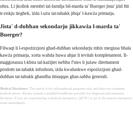
oħra. Li jkollok membri tal-familja bil-marda ta' Buerger jista' jżid ftit
ir-riskju tiegħek, iżda l-użu tat-tabakk jibqa' l-kawża primarja.
Jista' d-duħħan sekondarju jikkawża l-marda ta'
Buerger?
Filwaqt li l-espożizzjoni għad-duħħan sekondarju mhix meqjusa bħala
kawża primarja, xorta waħda huwa aħjar li tevitah kompletament. Il-
maġġoranza l-kbira tal-każijiet iseħħu f'nies li jużaw direttament
prodotti tat-tabakk infushom, iżda kwalunkwe espożizzjoni għad-
duħħan tat-tabakk għandha titnaqqas għas-saħħa ġenerali.
Medical Disclaimer:
This article is for informational purposes only and does not constitute
medical advice. Always consult a qualified healthcare provider for diagnosis and treatment
decisions. If you are experiencing a medical emergency, call 911 or go to the nearest emergency
room immediately.