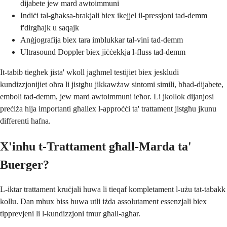
dijabete jew mard awtoimmuni
Indiċi tal-għaksa-brakjali biex ikejjel il-pressjoni tad-demm
f'dirgħajk u saqajk
Anġjografija biex tara imblukkar tal-vini tad-demm
Ultrasound Doppler biex jiċċekkja l-fluss tad-demm
It-tabib tiegħek jista' wkoll jagħmel testijiet biex jeskludi
kundizzjonijiet oħra li jistgħu jikkawżaw sintomi simili, bħad-dijabete,
emboli tad-demm, jew mard awtoimmuni ieħor. Li jkollok dijanjosi
preċiża hija importanti għaliex l-approċċi ta' trattament jistgħu jkunu
differenti ħafna.
X'inhu t-Trattament għall-Marda ta'
Buerger?
L-iktar trattament kruċjali huwa li tieqaf kompletament l-użu tat-tabakk
kollu. Dan mhux biss huwa utli iżda assolutament essenzjali biex
tipprevjeni li l-kundizzjoni tmur għall-agħar.