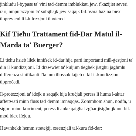
jinkludu l-bypass ta' vini tad-demm imblukkati jew, f'każijiet severi
rari, amputazzjoni ta' subgħajk jew saqajk bil-ħsara ħażina biex
tipprevjeni li l-infezzjoni tinxtered.
Kif Tieħu Trattament fid-Dar Matul il-
Marda ta' Buerger?
Li tieħu ħsieb lilek innifsek id-dar hija parti importanti mill-ġestjoni ta'
din il-kundizzjoni. Id-drawwiet ta' kuljum tiegħek jistgħu jagħmlu
differenza sinifikanti f'kemm tħossok tajjeb u kif il-kundizzjoni
tipproċedi.
Il-protezzjoni ta' idejk u saqajk hija kruċjali peress li huma l-aktar
affettwati minn fluss tad-demm imnaqqas. Żommhom sħun, nodfa, u
siguri minn korriment, peress li anke qatgħat żgħar jistgħu jkunu bil-
mod biex ifejqu.
Hawnhekk hemm strateġiji essenzjali tal-kura fid-dar: