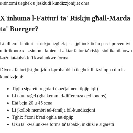
s-sintomi tiegħek u jeskludi kundizzjonijiet oħra.
X'inhuma l-Fatturi ta' Riskju għall-Marda
ta' Buerger?
Li tifhem il-fatturi ta' riskju tiegħek jista' jgħinek tieħu passi preventivi
u tirrikonoxxi s-sintomi kmieni. L-iktar fattur ta' riskju sinifikanti huwa
l-użu tat-tabakk fi kwalunkwe forma.
Diversi fatturi jistgħu jżidu l-probabbiltà tiegħek li tiżviluppa din il-
kundizzjoni:
Tipjip sigaretti regolari (speċjalment tipjip tqil)
Li tkun raġel (għalkemm id-differenza qed tonqos)
Età bejn 20 u 45 sena
Li jkollok membri tal-familja bil-kundizzjoni
Tgħix f'żoni b'rati ogħla tat-tipjip
Użu ta' kwalunkwe forma ta' tabakk, inklużi e-sigaretti