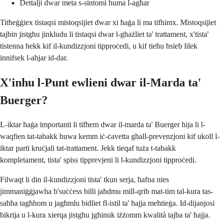
Dettalji dwar meta s-sintomi huma l-agħar
Titħeġġiex tistaqsi mistoqsijiet dwar xi ħaġa li ma tifhimx. Mistoqsijiet
tajbin jistgħu jinkludu li tistaqsi dwar l-għażliet ta' trattament, x'tista'
tistenna hekk kif il-kundizzjoni tipproċedi, u kif tieħu ħsieb lilek
innifsek l-aħjar id-dar.
X'inhu l-Punt ewlieni dwar il-Marda ta'
Buerger?
L-iktar ħaġa importanti li tifhem dwar il-marda ta' Buerger hija li l-
waqfien tat-tabakk huwa kemm iċ-ċavetta għall-prevenzjoni kif ukoll l-
iktar parti kruċjali tat-trattament. Jekk tieqaf tuża t-tabakk
kompletament, tista' spiss tipprevjeni li l-kundizzjoni tipproċedi.
Filwaqt li din il-kundizzjoni tista' tkun serja, ħafna nies
jimmaniġġjawha b'suċċess billi jaħdmu mill-qrib mat-tim tal-kura tas-
saħħa tagħhom u jagħmlu bidliet fl-istil ta' ħajja meħtieġa. Id-dijanjosi
bikrija u l-kura xierqa jistgħu jgħinuk iżżomm kwalità tajba ta' ħajja.