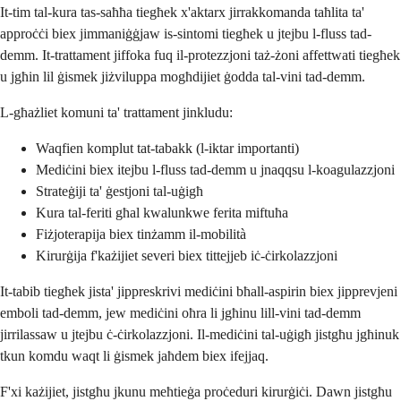
It-tim tal-kura tas-saħħa tiegħek x'aktarx jirrakkomanda taħlita ta'
approċċi biex jimmaniġġjaw is-sintomi tiegħek u jtejbu l-fluss tad-
demm. It-trattament jiffoka fuq il-protezzjoni taż-żoni affettwati tiegħek
u jgħin lil ġismek jiżviluppa mogħdijiet ġodda tal-vini tad-demm.
L-għażliet komuni ta' trattament jinkludu:
Waqfien komplut tat-tabakk (l-iktar importanti)
Mediċini biex itejbu l-fluss tad-demm u jnaqqsu l-koagulazzjoni
Strateġiji ta' ġestjoni tal-uġigħ
Kura tal-feriti għal kwalunkwe ferita miftuħa
Fiżjoterapija biex tinżamm il-mobilità
Kirurġija f'każijiet severi biex tittejjeb iċ-ċirkolazzjoni
It-tabib tiegħek jista' jippreskrivi mediċini bħall-aspirin biex jipprevjeni
emboli tad-demm, jew mediċini oħra li jgħinu lill-vini tad-demm
jirrilassaw u jtejbu ċ-ċirkolazzjoni. Il-mediċini tal-uġigħ jistgħu jgħinuk
tkun komdu waqt li ġismek jaħdem biex ifejjaq.
F'xi każijiet, jistgħu jkunu meħtieġa proċeduri kirurġiċi. Dawn jistgħu