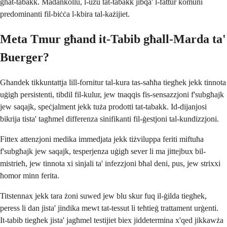
għat-tabakk. Madankollu, l-użu tat-tabakk jibqa' l-fattur komuni
predominanti fil-biċċa l-kbira tal-każijiet.
Meta Tmur għand it-Tabib għall-Marda ta'
Buerger?
Għandek tikkuntattja lill-fornitur tal-kura tas-saħħa tiegħek jekk tinnota
uġigħ persistenti, tibdil fil-kulur, jew tnaqqis fis-sensazzjoni f'subgħajk
jew saqajk, speċjalment jekk tuża prodotti tat-tabakk. Id-dijanjosi
bikrija tista' tagħmel differenza sinifikanti fil-ġestjoni tal-kundizzjoni.
Fittex attenzjoni medika immedjata jekk tiżviluppa feriti miftuħa
f'subgħajk jew saqajk, tesperjenza uġigħ sever li ma jittejbux bil-
mistrieħ, jew tinnota xi sinjali ta' infezzjoni bħal deni, pus, jew strixxi
ħomor minn ferita.
Titstennax jekk tara żoni suwed jew blu skur fuq il-ġilda tiegħek,
peress li dan jista' jindika mewt tat-tessut li teħtieġ trattament urġenti.
It-tabib tiegħek jista' jagħmel testijiet biex jiddetermina x'qed jikkawża