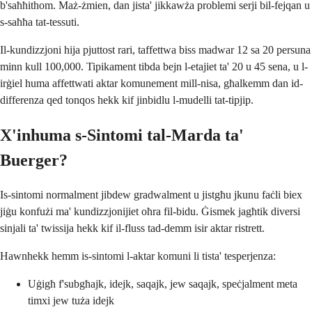
b'saħħithom. Maż-żmien, dan jista' jikkawża problemi serji bil-fejqan u
s-saħħa tat-tessuti.
Il-kundizzjoni hija pjuttost rari, taffettwa biss madwar 12 sa 20 persuna
minn kull 100,000. Tipikament tibda bejn l-etajiet ta' 20 u 45 sena, u l-
irġiel huma affettwati aktar komunement mill-nisa, għalkemm dan id-
differenza qed tonqos hekk kif jinbidlu l-mudelli tat-tipjip.
X'inhuma s-Sintomi tal-Marda ta'
Buerger?
Is-sintomi normalment jibdew gradwalment u jistgħu jkunu faċli biex
jiġu konfużi ma' kundizzjonijiet oħra fil-bidu. Ġismek jagħtik diversi
sinjali ta' twissija hekk kif il-fluss tad-demm isir aktar ristrett.
Hawnhekk hemm is-sintomi l-aktar komuni li tista' tesperjenza:
Uġigħ f'subgħajk, idejk, saqajk, jew saqajk, speċjalment meta
timxi jew tuża idejk