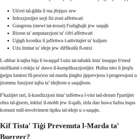
Ulċeri tal-ġilda li ma jfejqux sew
Infezzjonijiet serji fiż-żoni affettwati
Gangrena (mewt tat-tessut) f'subgħajk jew saqajk
Bżonn ta' amputazzjoni ta' ċifri affettwati
Uġigħ kroniku li jaffettwa l-attivitajiet ta' kuljum
Użu limitat ta' idejn jew diffikultà fl-mixi
L-aħbar it-tajba hija li twaqqaf l-użu tat-tabakk tista' tnaqqas b'mod
sinifikanti r-riskju ta' dawn il-kumplikazzjonijiet. Ħafna nies li jieqfu
jpejpu kmieni fil-proċess tal-marda jistgħu jipprevjenu l-progressjoni u
jżommu funzjoni tajba ta' idejhom u saqajhom.
F'każijiet rari, il-kundizzjoni tista' taffettwa l-vini tad-demm f'partijiet
oħra tal-ġisem, inkluż il-moħħ jew il-qalb, iżda dan huwa ħafna inqas
komuni mill-involviment tipiku tal-idejn u s-saqajn.
Kif Tista' Tiġi Prevenuta l-Marda ta'
Buerger?