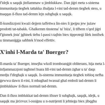
f'idejk u saqajk jinfiammaw u jimblukkaw. Dan jiġri meta s-sistema
immunitarja tiegħek tattakka żbaljata l-vini tad-demm tiegħek stess, u
tnaqqas il-fluss tad-demm lejn subgħajk u saqajk.
Il-kundizzjoni kważi dejjem taffettwa lin-nies li jpejpu jew jużaw
prodotti tat-tabakk. Għalkemm tinstema' ta' biża', li tifhem x'qed jiġri
f'ġismek jista' jgħinek tieħu l-passi t-tajbin biex tipproteġi lilek innifsek
u timmaniġġja saħħtek b'mod effettiv.
X'inhi l-Marda ta' Buerger?
Il-marda ta' Buerger, imsejħa wkoll tromboanġjit obliterans, hija meta l-
infjammazzjoni tagħmel ħsara lill-vini tad-demm żgħar u ta' daqs
medju f'dirgħajk u saqajk. Is-sistema immunitarja tiegħek toħloq nefħa
ġewwa dawn il-vini, li mbagħad twassal għal emboli tad-demm li
jimblukkaw il-fluss normali tad-demm.
Dan il-fluss imblukkat tad-demm ifisser li subgħajk, saqajk, idejk, u
saqajk ma jirċevux l-ossiġnu u n-nutrijenti li jeħtieġu biex jibqgħu