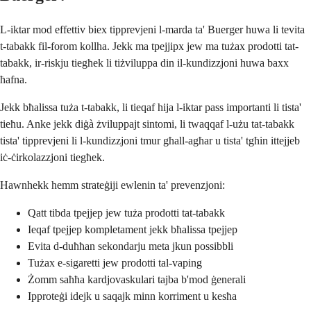
L-iktar mod effettiv biex tipprevjeni l-marda ta' Buerger huwa li tevita
t-tabakk fil-forom kollha. Jekk ma tpejjipx jew ma tużax prodotti tat-
tabakk, ir-riskju tiegħek li tiżviluppa din il-kundizzjoni huwa baxx
ħafna.
Jekk bħalissa tuża t-tabakk, li tieqaf hija l-iktar pass importanti li tista'
tieħu. Anke jekk diġà żviluppajt sintomi, li twaqqaf l-użu tat-tabakk
tista' tipprevjeni li l-kundizzjoni tmur għall-agħar u tista' tgħin ittejjeb
iċ-ċirkolazzjoni tiegħek.
Hawnhekk hemm strateġiji ewlenin ta' prevenzjoni:
Qatt tibda tpejjep jew tuża prodotti tat-tabakk
Ieqaf tpejjep kompletament jekk bħalissa tpejjep
Evita d-duħħan sekondarju meta jkun possibbli
Tużax e-sigaretti jew prodotti tal-vaping
Żomm saħħa kardjovaskulari tajba b'mod ġenerali
Ipproteġi idejk u saqajk minn korriment u kesħa