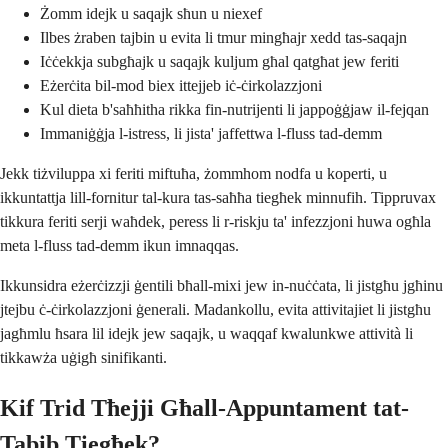
Żomm idejk u saqajk sħun u niexef
Ilbes żraben tajbin u evita li tmur mingħajr xedd tas-saqajn
Iċċekkja subgħajk u saqajk kuljum għal qatgħat jew feriti
Eżerċita bil-mod biex ittejjeb iċ-ċirkolazzjoni
Kul dieta b'saħħitha rikka fin-nutrijenti li jappoġġjaw il-fejqan
Immaniġġja l-istress, li jista' jaffettwa l-fluss tad-demm
Jekk tiżviluppa xi feriti miftuħa, żommhom nodfa u koperti, u
ikkuntattja lill-fornitur tal-kura tas-saħħa tiegħek minnufih. Tippruvax
tikkura feriti serji waħdek, peress li r-riskju ta' infezzjoni huwa ogħla
meta l-fluss tad-demm ikun imnaqqas.
Ikkunsidra eżerċizzji ġentili bħall-mixi jew in-nuċċata, li jistgħu jgħinu
jtejbu ċ-ċirkolazzjoni ġenerali. Madankollu, evita attivitajiet li jistgħu
jagħmlu ħsara lil idejk jew saqajk, u waqqaf kwalunkwe attività li
tikkawża uġigħ sinifikanti.
Kif Trid Tħejji Għall-Appuntament tat-
Tabib Tiegħek?