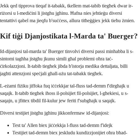
Jekk qed tipprova tieqaf it-tabakk, tkellem mat-tabib tiegħek dwar ir-
riżorsi u l-mediċini li jistgħu jgħinu. Ħafna nies jeħtieġu diversi
tentattivi qabel ma jieqfu b'suċċess, allura titħeġġiex jekk tieħu żmien.
Kif tiġi Djanjostikata l-Marda ta' Buerger?
Id-dijanjosi tal-marda ta' Buerger tinvolvi diversi passi minħabba li s-
sintomi tagħha jistgħu jkunu simili għal problemi oħra taċ-
ċirkolazzjoni. It-tabib tiegħek jibda b'istorja medika dettaljata, billi
jagħti attenzjoni speċjali għall-użu tat-tabakk tiegħek.
L-eżami fiżiku jiffoka fuq iċċekkjar tal-fluss tad-demm f'dirgħajk u
saqajk. It-tabib tiegħek iħoss il-polsijiet fil-polsijiet, l-għekiesi, u s-
saqajn, u jfittex tibdil fil-kulur jew feriti f'subgħajk u saqajk.
Diversi testijiet jistgħu jgħinu jikkonfermaw id-dijanjosi:
Test ta' Allen biex jiċċekkja l-fluss tad-demm f'idejk
Testijiet tad-demm biex jeskludu kundizzjonijiet oħra bħad-