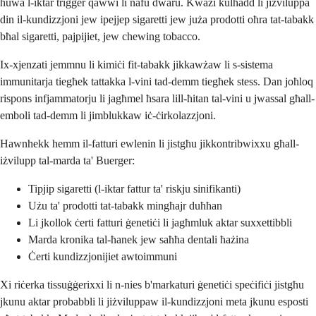
huwa l-iktar trigger qawwi li nafu dwaru. Kważi kulħadd li jiżviluppa
din il-kundizzjoni jew ipejjep sigaretti jew juża prodotti oħra tat-tabakk
bħal sigaretti, pajpijiet, jew chewing tobacco.
Ix-xjenzati jemmnu li kimiċi fit-tabakk jikkawżaw li s-sistema
immunitarja tiegħek tattakka l-vini tad-demm tiegħek stess. Dan joħloq
rispons infjammatorju li jagħmel ħsara lill-ħitan tal-vini u jwassal għall-
emboli tad-demm li jimblukkaw iċ-ċirkolazzjoni.
Hawnhekk hemm il-fatturi ewlenin li jistgħu jikkontribwixxu għall-
iżvilupp tal-marda ta' Buerger:
Tipjip sigaretti (l-iktar fattur ta' riskju sinifikanti)
Użu ta' prodotti tat-tabakk mingħajr duħħan
Li jkollok ċerti fatturi ġenetiċi li jagħmluk aktar suxxettibbli
Marda kronika tal-ħanek jew saħħa dentali ħażina
Ċerti kundizzjonijiet awtoimmuni
Xi riċerka tissuġġerixxi li n-nies b'markaturi ġenetiċi speċifiċi jistgħu
jkunu aktar probabbli li jiżviluppaw il-kundizzjoni meta jkunu esposti