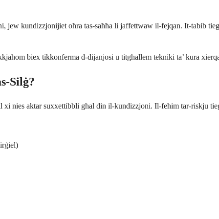
 jew kundizzjonijiet oħra tas-saħħa li jaffettwaw il-fejqan. It-tabib tiegħ
kkjahom biex tikkonferma d-dijanjosi u titgħallem tekniki ta’ kura xierq
s-Silġ?
lil xi nies aktar suxxettibbli għal din il-kundizzjoni. Il-fehim tar-riskju t
irġiel)