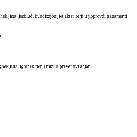
ek jista’ jeskludi kundizzjonijiet aktar serji u jipprovdi trattamenti
a.
iegħek jista’ jgħinek tieħu miżuri preventivi aħjar.