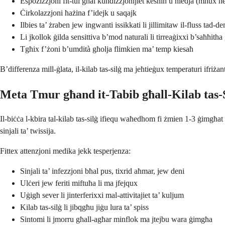
Espożizzjoni fit-tul għal kundizzjonijiet kesħin u niedja (mhux ne
Ċirkolazzjoni ħażina f’idejk u saqajk
Ilbies ta’ żraben jew ingwanti issikkati li jillimitaw il-fluss tad-
Li jkollok ġilda sensittiva b’mod naturali li tirreaġixxi b’saħħitha 
Tgħix f’żoni b’umdità għolja flimkien ma’ temp kiesaħ
B’differenza mill-ġlata, il-kilab tas-silġ ma jeħtieġux temperaturi ifr
Meta Tmur għand it-Tabib għall-Kilab tas-
Il-biċċa l-kbira tal-kilab tas-silġ ifiequ waħedhom fi żmien 1-3 ġimgħat
sinjali ta’ twissija.
Fittex attenzjoni medika jekk tesperjenza:
Sinjali ta’ infezzjoni bħal pus, tixrid aħmar, jew deni
Ulċeri jew feriti miftuħa li ma jfejqux
Uġigħ sever li jinterferixxi mal-attivitajiet ta’ kuljum
Kilab tas-silġ li jibqgħu jiġu lura ta’ spiss
Sintomi li jmorru għall-agħar minflok ma jtejbu wara ġimgħa