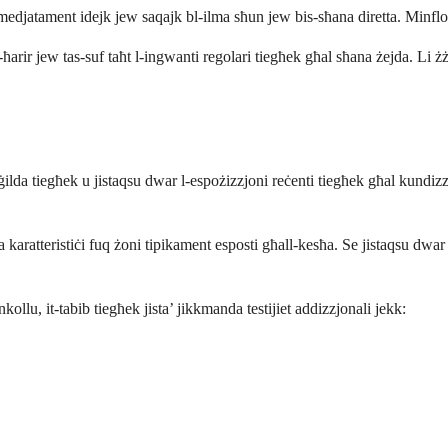
medjatament idejk jew saqajk bl-ilma sħun jew bis-sħana diretta. Minfl
tal-ħarir jew tas-suf taħt l-ingwanti regolari tiegħek għal sħana żejda. Li
ġilda tiegħek u jistaqsu dwar l-espożizzjoni reċenti tiegħek għal kundizzj
la karatteristiċi fuq żoni tipikament esposti għall-kesħa. Se jistaqsu dwar
kollu, it-tabib tiegħek jista’ jikkmanda testijiet addizzjonali jekk: