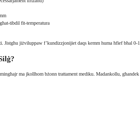
ċessarjament ifriżanti)
demm
għat-tibdil fit-temperatura
iżanti. Jistgħu jiżviluppaw f’kundizzjonijiet daqs kemm huma ħfief bħal 
Silġ?
 mingħajr ma jkollhom bżonn trattament mediku. Madankollu, għandek tikku