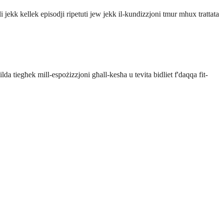
bli jekk kellek episodji ripetuti jew jekk il-kundizzjoni tmur mhux trattata
ġilda tiegħek mill-espożizzjoni għall-kesħa u tevita bidliet f'daqqa fit-