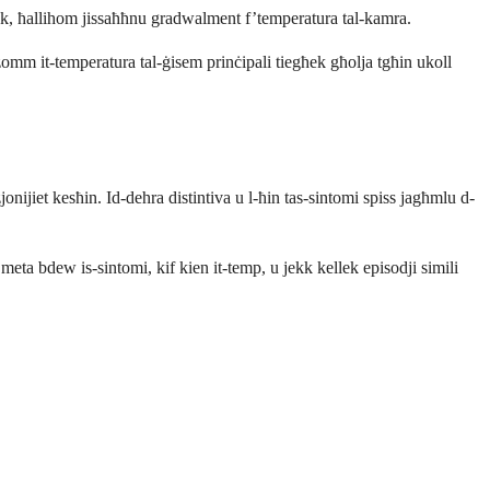
ok, ħallihom jissaħħnu gradwalment f’temperatura tal-kamra.
 żżomm it-temperatura tal-ġisem prinċipali tiegħek għolja tgħin ukoll
onijiet kesħin. Id-dehra distintiva u l-ħin tas-sintomi spiss jagħmlu d-
 meta bdew is-sintomi, kif kien it-temp, u jekk kellek episodji simili