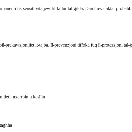
 permanenti fis-sensittività jew fil-kulur tal-ġilda. Dan huwa aktar probab
 bil-prekawzjonijiet it-tajba. Il-prevenzjoni tiffoka fuq il-protezzjoni tal-
nijiet imxarrbin u kesħin
 tagħha