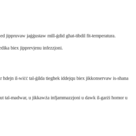
ed jippruvaw jaġġustaw mill-ġdid għat-tibdil fit-temperatura.
medika biex jipprevjenu infezzjoni.
r ħdejn il-wiċċ tal-ġilda tiegħek iddejqu biex jikkonservaw is-sħana
essut tal-madwar, u jikkawża infjammazzjoni u dawk il-garżi ħomor u