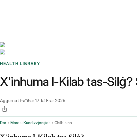
Benchmarks
Stories
FAQ
Sign up / Log in
HEALTH LIBRARY
X'inhuma l-Kilab tas-Silġ?
Aġġornat l-aħħar
17 ta’ Frar 2025
Dar
Mard u Kundizzjonijiet
Chilblains