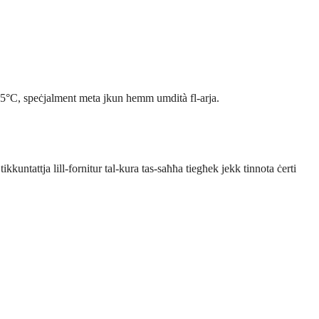
0-15°C, speċjalment meta jkun hemm umdità fl-arja.
ntattja lill-fornitur tal-kura tas-saħħa tiegħek jekk tinnota ċerti