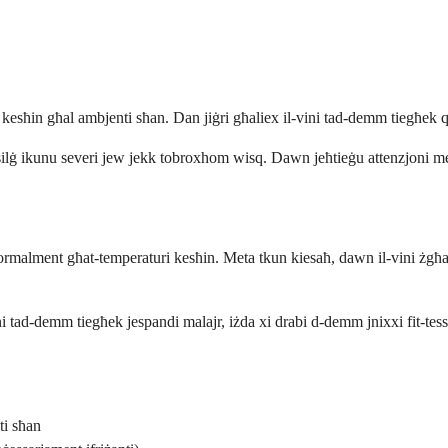
kesħin għal ambjenti sħan. Dan jiġri għaliex il-vini tad-demm tiegħek q
b tas-silġ ikunu severi jew jekk tobroxhom wisq. Dawn jeħtieġu attenzjoni 
anormalment għat-temperaturi kesħin. Meta tkun kiesaħ, dawn il-vini żgħa
ini tad-demm tiegħek jespandi malajr, iżda xi drabi d-demm jnixxi fit-t
ti sħan