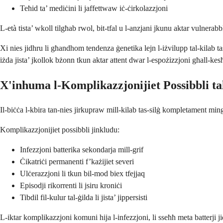
Teħid ta’ mediċini li jaffettwaw iċ-ċirkolazzjoni
L-età tista’ wkoll tilgħab rwol, bit-tfal u l-anzjani jkunu aktar vulnerab
Xi nies jidhru li għandhom tendenza ġenetika lejn l-iżvilupp tal-kilab tas
iżda jista’ jkollok bżonn tkun aktar attent dwar l-espożizzjoni għall-kes
X'inhuma l-Komplikazzjonijiet Possibbli tal
Il-biċċa l-kbira tan-nies jirkupraw mill-kilab tas-silġ kompletament ming
Komplikazzjonijiet possibbli jinkludu:
Infezzjoni batterika sekondarja mill-grif
Ċikatriċi permanenti f’każijiet severi
Ulċerazzjoni li tkun bil-mod biex tfejjaq
Episodji rikorrenti li jsiru kroniċi
Tibdil fil-kulur tal-ġilda li jista’ jippersisti
L-iktar komplikazzjoni komuni hija l-infezzjoni, li sseħħ meta batterji 