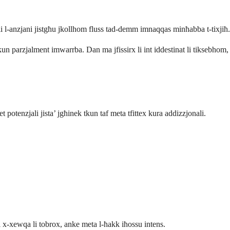
t li l-anzjani jistgħu jkollhom fluss tad-demm imnaqqas minħabba t-tixjiħ.
 tkun parzjalment imwarrba. Dan ma jfissirx li int iddestinat li tiksebhom,
potenzjali jista’ jgħinek tkun taf meta tfittex kura addizzjonali.
ti x-xewqa li tobrox, anke meta l-ħakk iħossu intens.