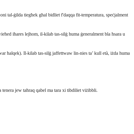
oni tal-ġilda tiegħek għal bidliet f'daqqa fit-temperatura, speċjalment
ieħed iħares lejhom, il-kilab tas-silġ huma ġeneralment bla ħsara u
r ħalqek). Il-kilab tas-silġ jaffettwaw lin-nies ta’ kull età, iżda huma
 tenera jew taħraq qabel ma tara xi tibdiliet viżibbli.