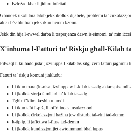
Bżieżaq kbar li jidhru infettati
Għandek ukoll tara tabib jekk ikollok dijabete, problemi ta’ ċirkolazzjoni,
aktar b’saħħithom jekk ikun hemm bżonn.
Jekk din hija l-ewwel darba li tesperjenza dawn is-sintomi, ta’ min iċċe
X'inhuma l-Fatturi ta’ Riskju għall-Kilab ta
Filwaqt li kulħadd jista’ jiżviluppa l-kilab tas-silġ, ċerti fatturi jagħmlu 
Fatturi ta’ riskju komuni jinkludu:
Li tkun mara (in-nisa jiżviluppaw il-kilab tas-silġ aktar spiss mill-
Li jkollok storja familjari ta’ kilab tas-silġ
Tgħix f’klimi kesħin u umdi
Li tkun taħt il-piż, li joffri inqas insulazzjoni
Li jkollok ċirkolazzjoni ħażina jew disturbi tal-vini tad-demm
It-tipjip, li jaffettwa l-fluss tad-demm
Li jkollok kundizzjonijiet awtoimmuni bħal lupus