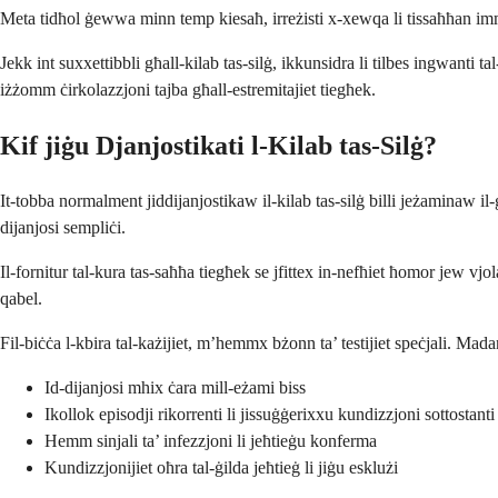
Meta tidħol ġewwa minn temp kiesaħ, irreżisti x-xewqa li tissaħħan im
Jekk int suxxettibbli għall-kilab tas-silġ, ikkunsidra li tilbes ingwanti 
iżżomm ċirkolazzjoni tajba għall-estremitajiet tiegħek.
Kif jiġu Djanjostikati l-Kilab tas-Silġ?
It-tobba normalment jiddijanjostikaw il-kilab tas-silġ billi jeżaminaw il-
dijanjosi sempliċi.
Il-fornitur tal-kura tas-saħħa tiegħek se jfittex in-nefħiet ħomor jew vjo
qabel.
Fil-biċċa l-kbira tal-każijiet, m’hemmx bżonn ta’ testijiet speċjali. Madan
Id-dijanjosi mhix ċara mill-eżami biss
Ikollok episodji rikorrenti li jissuġġerixxu kundizzjoni sottostanti
Hemm sinjali ta’ infezzjoni li jeħtieġu konferma
Kundizzjonijiet oħra tal-ġilda jeħtieġ li jiġu esklużi