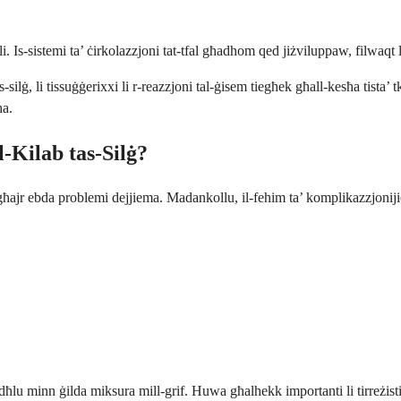
bli. Is-sistemi ta’ ċirkolazzjoni tat-tfal għadhom qed jiżviluppaw, filwaq
-silġ, li tissuġġerixxi li r-reazzjoni tal-ġisem tiegħek għall-kesħa tista’
ħa.
-Kilab tas-Silġ?
ħajr ebda problemi dejjiema. Madankollu, il-fehim ta’ komplikazzjonijiet 
jidħlu minn ġilda miksura mill-grif. Huwa għalhekk importanti li tirreżis