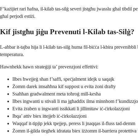
F’każijiet rari ħafna, il-kilab tas-silġ severi jistgħu jwasslu għal tibdil
għal perjodi estiżi.
Kif jistgħu jiġu Prevenuti l-Kilab tas-Silġ?
L-aħbar it-tajba hija li l-kilab tas-silġ huma fil-biċċa l-kbira prevenibbli
temperatura.
Hawnhekk hawn strateġiji ta’ prevenzjoni effettivi:
Ilbes ħwejjeġ sħan f’saffi, speċjalment idejk u saqajk
Żomm darek imsaħħna kif suppost u evita żoni drafty
Ssaħħan gradwalment meta toħroġ mill-kesħa
Ilbes ingwanti u stivali li ma jgħaddix ilma minnhom f’kundizzjo
Evita żraben u ingwanti issikkati li jillimitaw iċ-ċirkolazzjoni
Ibqa’ attiv biex ittejjeb iċ-ċirkolazzjoni
Waqqaf it-tipjip jekk tpejjep, peress li jnaqqas il-fluss tad-demm
Żomm il-ġilda tiegħek idratata biex iżżomm il-barriera protettiva