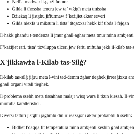
Nefħa madwar il-garżi ħomor
Ġilda li tħossha tenera jew ta’ wġigħ meta tmissha
Bżieżaq li jistgħu jiffurmaw f’każijiet aktar severi
Ġilda niexfa u miksura li tista’ titqaxxar hekk kif tibda l-fejqan
Il-ħakk għandu t-tendenza li jmur għall-agħar meta tmur minn ambjenti 
F’każijiet rari, tista’ tiżviluppa ulċeri jew feriti miftuħa jekk il-kila
X'jikkawża l-Kilab tas-Silġ?
Il-kilab tas-silġ jiġru meta l-vini tad-demm żgħar tiegħek jirreaġixxu 
għall-organi vitali tiegħek.
Il-problema sseħħ meta tissaħħan malajr wisq wara li tkun kiesaħ. Il-v
minfuħa karatteristiċi.
Diversi fatturi jistgħu jagħmlu din ir-reazzjoni aktar probabbli li sseħħ:
Bidliet f'daqqa fit-temperatura minn ambjenti kesħin għal ambjen