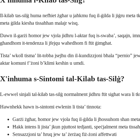
X'inhuma l-Kilab tas-Silġ?
Il-kilab tas-silġ huma nefħiet żgħar u jaħkmu fuq il-ġilda li jiġru meta 
meta ġilda kiesħa tissaħħan malajr wisq.
Dawn il-garżi ħomor jew vjola jidhru l-aktar fuq is-swaba’, saqajn, im
għandhom it-tendenza li jfejqu waħedhom fi ftit ġimgħat.
Tista’ wkoll tisma’ lit-tobba jsejħu din il-kundizzjoni bħala “pernio” jew
aktar komuni f’żoni b’klimi kesħin u umdi.
X'inhuma s-Sintomi tal-Kilab tas-Silġ?
L-ewwel sinjali tal-kilab tas-silġ normalment jidhru ftit sigħat wara li tk
Hawnhekk hawn is-sintomi ewlenin li tista’ tinnota:
Garżi żgħar, ħomor jew vjola fuq il-ġilda li jħossuhom sħan met
Ħakk intens li jista’ jkun pjuttost tedjanti, speċjalment meta tissa
Sensazzjoni ta’ ħruq jew ta’ żerżaq fiż-żoni affettwati