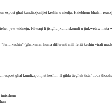
tkun espost għal kundizzjonijiet kesħin u niedja. Ħsiebhom bħala r-reazzj
nieħer, jew widnejn. Filwaqt li jistgħu jkunu skomdi u jinkwetaw meta w
 “feriti kesħin” (għalkemm huma differenti mill-feriti kesħin virali madwa
un espost għal kundizzjonijiet kesħin. Il-ġilda tiegħek tista’ tibda tħossha
a tmisshom
ħħan