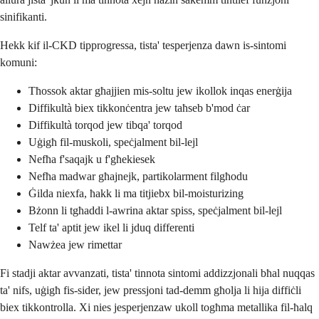
sinifikanti.
Hekk kif il-CKD tipprogressa, tista' tesperjenza dawn is-sintomi
komuni:
Tħossok aktar għajjien mis-soltu jew ikollok inqas enerġija
Diffikultà biex tikkonċentra jew taħseb b'mod ċar
Diffikultà torqod jew tibqa' torqod
Uġigħ fil-muskoli, speċjalment bil-lejl
Nefħa f'saqajk u f'għekiesek
Nefħa madwar għajnejk, partikolarment filgħodu
Ġilda niexfa, ħakk li ma titjiebx bil-moisturizing
Bżonn li tgħaddi l-awrina aktar spiss, speċjalment bil-lejl
Telf ta' aptit jew ikel li jduq differenti
Nawżea jew rimettar
Fi stadji aktar avvanzati, tista' tinnota sintomi addizzjonali bħal nuqqas
ta' nifs, uġigħ fis-sider, jew pressjoni tad-demm għolja li hija diffiċli
biex tikkontrolla. Xi nies jesperjenzaw ukoll togħma metallika fil-ħalq