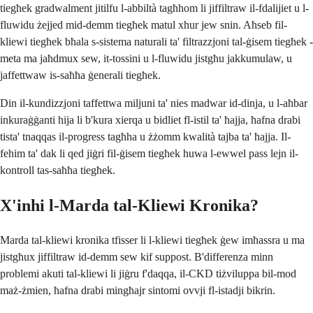
tiegħek gradwalment jitilfu l-abbiltà tagħhom li jiffiltraw il-fdalijiet u l-
fluwidu żejjed mid-demm tiegħek matul xhur jew snin. Aħseb fil-
kliewi tiegħek bħala s-sistema naturali ta' filtrazzjoni tal-ġisem tiegħek -
meta ma jaħdmux sew, it-tossini u l-fluwidu jistgħu jakkumulaw, u
jaffettwaw is-saħħa ġenerali tiegħek.
Din il-kundizzjoni taffettwa miljuni ta' nies madwar id-dinja, u l-aħbar
inkuraġġanti hija li b'kura xierqa u bidliet fl-istil ta' ħajja, ħafna drabi
tista' tnaqqas il-progress tagħha u żżomm kwalità tajba ta' ħajja. Il-
fehim ta' dak li qed jiġri fil-ġisem tiegħek huwa l-ewwel pass lejn il-
kontroll tas-saħħa tiegħek.
X'inhi l-Marda tal-Kliewi Kronika?
Marda tal-kliewi kronika tfisser li l-kliewi tiegħek ġew imħassra u ma
jistgħux jiffiltraw id-demm sew kif suppost. B'differenza minn
problemi akuti tal-kliewi li jiġru f'daqqa, il-CKD tiżviluppa bil-mod
maż-żmien, ħafna drabi mingħajr sintomi ovvji fl-istadji bikrin.