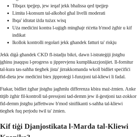
Tibqax tpejjep, jew ieqaf jekk bħalissa qed tpejjep
Limita l-konsum tal-alkoħol għal livelli moderati
Ibqa' idratat iżda tużax wisq
Uża mediċini kontra l-uġigħ mingħajr riċetta b'mod żgħir u kif
indikat
Ikollok kontrolli regolari jekk għandek fatturi ta' riskju
Jekk diġà għandek CKD fl-istadju bikri, dawn l-istrateġiji jistgħu
jgħinu jnaqqsu l-progress u jipprevjenu kumplikazzjonijiet. Il-fornitur
tal-kura tas-saħħa tiegħek jista' jirrakkomanda wkoll bidliet speċifiċi
fid-dieta jew mediċini biex jipproteġi l-funzjoni tal-kliewi li fadal.
Ftakar, bidliet żgħar jistgħu jagħmlu differenza kbira maż-żmien. Anke
titjib żgħir fil-kontroll tal-pressjoni tad-demm jew il-ġestjoni taz-zokkor
fid-demm jistgħu jaffettwaw b'mod sinifikanti s-saħħa tal-kliewi
tiegħek fuq perjodu twil ta' żmien.
Kif tiġi Djanjostikata l-Marda tal-Kliewi