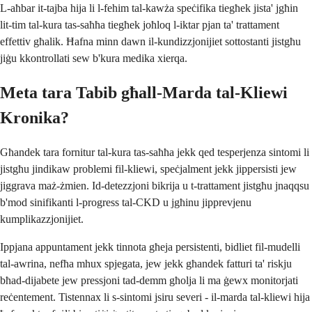
L-aħbar it-tajba hija li l-fehim tal-kawża speċifika tiegħek jista' jgħin
lit-tim tal-kura tas-saħħa tiegħek joħloq l-iktar pjan ta' trattament
effettiv għalik. Ħafna minn dawn il-kundizzjonijiet sottostanti jistgħu
jiġu kkontrollati sew b'kura medika xierqa.
Meta tara Tabib għall-Marda tal-Kliewi
Kronika?
Għandek tara fornitur tal-kura tas-saħħa jekk qed tesperjenza sintomi li
jistgħu jindikaw problemi fil-kliewi, speċjalment jekk jippersisti jew
jiggrava maż-żmien. Id-detezzjoni bikrija u t-trattament jistgħu jnaqqsu
b'mod sinifikanti l-progress tal-CKD u jgħinu jipprevjenu
kumplikazzjonijiet.
Ippjana appuntament jekk tinnota għeja persistenti, bidliet fil-mudelli
tal-awrina, nefħa mhux spjegata, jew jekk għandek fatturi ta' riskju
bħad-dijabete jew pressjoni tad-demm għolja li ma ġewx monitorjati
reċentement. Tistennax li s-sintomi jsiru severi - il-marda tal-kliewi hija