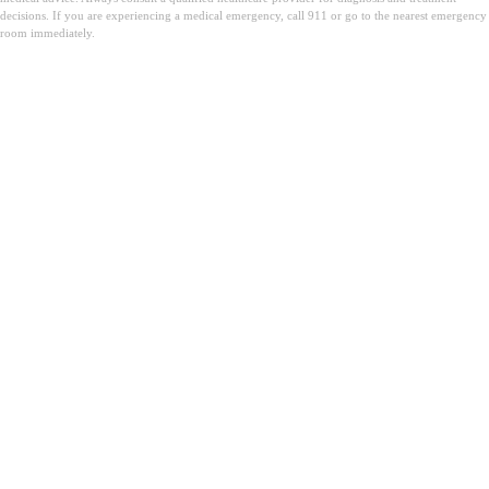
decisions. If you are experiencing a medical emergency, call 911 or go to the nearest emergency
room immediately.