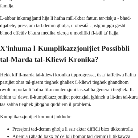
familja.
L-aħbar inkuraġġanti hija li ħafna mill-ikbar fatturi tar-riskju - bħad-
dijabete, pressjoni tad-demm għolja, u obesità - jistgħu jiġu ġestiti
b'mod effettiv b'kura medika xierqa u modifiki fl-istil ta' ħajja.
X'inhuma l-Kumplikazzjonijiet Possibbli
tal-Marda tal-Kliewi Kronika?
Hekk kif il-marda tal-kliewi kronika tipprogressa, tista' taffettwa ħafna
partijiet oħra tal-ġisem tiegħek għaliex il-kliewi tiegħek għandhom
rwoli importanti ħafna fil-manutenzjoni tas-saħħa ġenerali tiegħek. Il-
fehim ta' dawn il-kumplikazzjonijiet potenzjali jgħinek u lit-tim tal-kura
tas-saħħa tiegħek jibqgħu quddiem il-problemi.
Kumplikazzjonijiet komuni jinkludu:
Pressjoni tad-demm għolja li ssir aktar diffiċli biex tikkontrolla
Anemja (għadd baxx ta' ċelloli ħomor tad-demm) li tikkawża