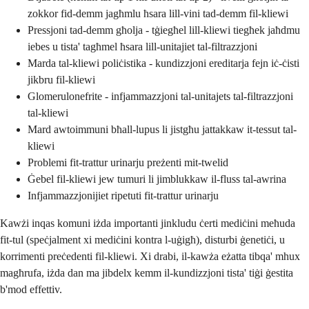
zokkor fid-demm jagħmlu ħsara lill-vini tad-demm fil-kliewi
Pressjoni tad-demm għolja - tġiegħel lill-kliewi tiegħek jaħdmu
iebes u tista' tagħmel ħsara lill-unitajiet tal-filtrazzjoni
Marda tal-kliewi poliċistika - kundizzjoni ereditarja fejn iċ-ċisti
jikbru fil-kliewi
Glomerulonefrite - infjammazzjoni tal-unitajets tal-filtrazzjoni
tal-kliewi
Mard awtoimmuni bħall-lupus li jistgħu jattakkaw it-tessut tal-
kliewi
Problemi fit-trattur urinarju preżenti mit-twelid
Ġebel fil-kliewi jew tumuri li jimblukkaw il-fluss tal-awrina
Infjammazzjonijiet ripetuti fit-trattur urinarju
Kawżi inqas komuni iżda importanti jinkludu ċerti mediċini meħuda
fit-tul (speċjalment xi mediċini kontra l-uġigħ), disturbi ġenetiċi, u
korrimenti preċedenti fil-kliewi. Xi drabi, il-kawża eżatta tibqa' mhux
magħrufa, iżda dan ma jibdelx kemm il-kundizzjoni tista' tiġi ġestita
b'mod effettiv.