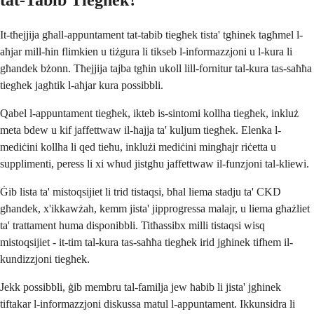
tat-Tabib Tiegħek?
It-tħejjija għall-appuntament tat-tabib tiegħek tista' tgħinek tagħmel l-
aħjar mill-ħin flimkien u tiżgura li tikseb l-informazzjoni u l-kura li
għandek bżonn. Tħejjija tajba tgħin ukoll lill-fornitur tal-kura tas-saħħa
tiegħek jagħtik l-aħjar kura possibbli.
Qabel l-appuntament tiegħek, ikteb is-sintomi kollha tiegħek, inkluż
meta bdew u kif jaffettwaw il-ħajja ta' kuljum tiegħek. Elenka l-
mediċini kollha li qed tieħu, inklużi mediċini mingħajr riċetta u
supplimenti, peress li xi wħud jistgħu jaffettwaw il-funzjoni tal-kliewi.
Ġib lista ta' mistoqsijiet li trid tistaqsi, bħal liema stadju ta' CKD
għandek, x'ikkawżah, kemm jista' jipprogressa malajr, u liema għażliet
ta' trattament huma disponibbli. Titħassibx milli tistaqsi wisq
mistoqsijiet - it-tim tal-kura tas-saħħa tiegħek irid jgħinek tifhem il-
kundizzjoni tiegħek.
Jekk possibbli, ġib membru tal-familja jew ħabib li jista' jgħinek
tiftakar l-informazzjoni diskussa matul l-appuntament. Ikkunsidra li