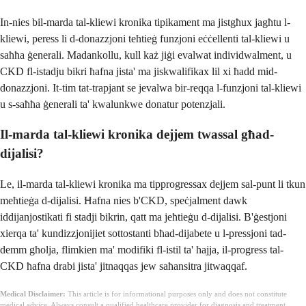
In-nies bil-marda tal-kliewi kronika tipikament ma jistgħux jagħtu l-
kliewi, peress li d-donazzjoni teħtieġ funzjoni eċċellenti tal-kliewi u
saħħa ġenerali. Madankollu, kull każ jiġi evalwat individwalment, u
CKD fl-istadju bikri ħafna jista' ma jiskwalifikax lil xi ħadd mid-
donazzjoni. It-tim tat-trapjant se jevalwa bir-reqqa l-funzjoni tal-kliewi
u s-saħħa ġenerali ta' kwalunkwe donatur potenzjali.
Il-marda tal-kliewi kronika dejjem twassal għad-
dijalisi?
Le, il-marda tal-kliewi kronika ma tipprogressax dejjem sal-punt li tkun
meħtieġa d-dijalisi. Ħafna nies b'CKD, speċjalment dawk
iddijanjostikati fi stadji bikrin, qatt ma jeħtieġu d-dijalisi. B'ġestjoni
xierqa ta' kundizzjonijiet sottostanti bħad-dijabete u l-pressjoni tad-
demm għolja, flimkien ma' modifiki fl-istil ta' ħajja, il-progress tal-
CKD ħafna drabi jista' jitnaqqas jew saħansitra jitwaqqaf.
Medical Disclaimer:
This article is for informational purposes only and does not constitute
medical advice. Always consult a qualified healthcare provider for diagnosis and treatment