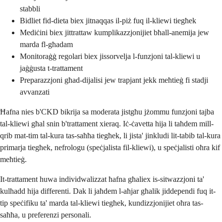
stabbli
Bidliet fid-dieta biex jitnaqqas il-piż fuq il-kliewi tiegħek
Mediċini biex jittrattaw kumplikazzjonijiet bħall-anemija jew
marda fl-għadam
Monitoraġġ regolari biex jissorvelja l-funzjoni tal-kliewi u
jaġġusta t-trattament
Preparazzjoni għad-dijalisi jew trapjant jekk meħtieġ fi stadji
avvanzati
Ħafna nies b'CKD bikrija sa moderata jistgħu jżommu funzjoni tajba
tal-kliewi għal snin b'trattament xieraq. Iċ-ċavetta hija li taħdem mill-
qrib mat-tim tal-kura tas-saħħa tiegħek, li jista' jinkludi lit-tabib tal-kura
primarja tiegħek, nefrologu (speċjalista fil-kliewi), u speċjalisti oħra kif
meħtieġ.
It-trattament huwa individwalizzat ħafna għaliex is-sitwazzjoni ta'
kulħadd hija differenti. Dak li jaħdem l-aħjar għalik jiddependi fuq it-
tip speċifiku ta' marda tal-kliewi tiegħek, kundizzjonijiet oħra tas-
saħħa, u preferenzi personali.