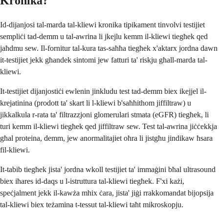
Kronika?
Id-dijanjosi tal-marda tal-kliewi kronika tipikament tinvolvi testijiet
sempliċi tad-demm u tal-awrina li jkejlu kemm il-kliewi tiegħek qed
jaħdmu sew. Il-fornitur tal-kura tas-saħħa tiegħek x'aktarx jordna dawn
it-testijiet jekk għandek sintomi jew fatturi ta' riskju għall-marda tal-
kliewi.
It-testijiet dijanjostiċi ewlenin jinkludu test tad-demm biex ikejjel il-
krejatinina (prodott ta' skart li l-kliewi b'saħħithom jiffiltraw) u
jikkalkula r-rata ta' filtrazzjoni glomerulari stmata (eGFR) tiegħek, li
turi kemm il-kliewi tiegħek qed jiffiltraw sew. Test tal-awrina jiċċekkja
għal proteina, demm, jew anormalitajiet oħra li jistgħu jindikaw ħsara
fil-kliewi.
It-tabib tiegħek jista' jordna wkoll testijiet ta' immaġini bħal ultrasound
biex iħares id-daqs u l-istruttura tal-kliewi tiegħek. F'xi każi,
speċjalment jekk il-kawża mhix ċara, jista' jiġi rrakkomandat bijopsija
tal-kliewi biex teżamina t-tessut tal-kliewi taħt mikroskopju.