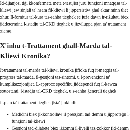
Id-dijanjosi tiġi kkonfermata meta t-testijiet juru funzjoni mnaqqsa tal-
kliewi jew sinjali ta' ħsara fil-kliewi li jippersistiw għal aktar minn tliet
xhur. Il-fornitur tal-kura tas-saħħa tiegħek se juża dawn ir-riżultati biex
jiddetermina l-istadju tal-CKD tiegħek u jiżviluppa pjan ta' trattament
xieraq.
X'inhu t-Trattament għall-Marda tal-
Kliewi Kronika?
It-trattament tal-marda tal-kliewi kronika jiffoka fuq it-tnaqqis tal-
progress tal-marda, il-ġestjoni tas-sintomi, u l-prevenzjoni ta'
kumplikazzjonijiet. L-approċċ speċifiku jiddependi fuq il-kawża
sottostanti, l-istadju tal-CKD tiegħek, u s-saħħa ġenerali tiegħek.
Il-pjan ta' trattament tiegħek jista' jinkludi:
Mediċini biex jikkontrollaw il-pressjoni tad-demm u jipproteġu l-
funzjoni tal-kliewi
Ġestjoni tad-dijabete biex iżżomm il-livelli taz-zokkor fid-demm