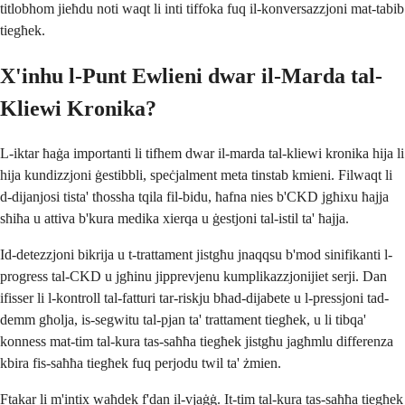
titlobhom jieħdu noti waqt li inti tiffoka fuq il-konversazzjoni mat-tabib
tiegħek.
X'inhu l-Punt Ewlieni dwar il-Marda tal-
Kliewi Kronika?
L-iktar ħaġa importanti li tifhem dwar il-marda tal-kliewi kronika hija li
hija kundizzjoni ġestibbli, speċjalment meta tinstab kmieni. Filwaqt li
d-dijanjosi tista' tħossha tqila fil-bidu, ħafna nies b'CKD jgħixu ħajja
sħiħa u attiva b'kura medika xierqa u ġestjoni tal-istil ta' ħajja.
Id-detezzjoni bikrija u t-trattament jistgħu jnaqqsu b'mod sinifikanti l-
progress tal-CKD u jgħinu jipprevjenu kumplikazzjonijiet serji. Dan
ifisser li l-kontroll tal-fatturi tar-riskju bħad-dijabete u l-pressjoni tad-
demm għolja, is-segwitu tal-pjan ta' trattament tiegħek, u li tibqa'
konness mat-tim tal-kura tas-saħħa tiegħek jistgħu jagħmlu differenza
kbira fis-saħħa tiegħek fuq perjodu twil ta' żmien.
Ftakar li m'intix waħdek f'dan il-vjaġġ. It-tim tal-kura tas-saħħa tiegħek