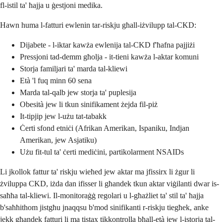
fl-istil ta' ħajja u ġestjoni medika.
Hawn huma l-fatturi ewlenin tar-riskju għall-iżvilupp tal-CKD:
Dijabete - l-iktar kawża ewlenija tal-CKD f'ħafna pajjiżi
Pressjoni tad-demm għolja - it-tieni kawża l-aktar komuni
Storja familjari ta' marda tal-kliewi
Età 'l fuq minn 60 sena
Marda tal-qalb jew storja ta' puplesija
Obesità jew li tkun sinifikament żejda fil-piż
It-tipjip jew l-użu tat-tabakk
Ċerti sfond etniċi (Afrikan Amerikan, Ispaniku, Indjan
Amerikan, jew Asjatiku)
Użu fit-tul ta' ċerti mediċini, partikolarment NSAIDs
Li jkollok fattur ta' riskju wieħed jew aktar ma jfissirx li żgur li
żviluppa CKD, iżda dan ifisser li għandek tkun aktar viġilanti dwar is-
saħħa tal-kliewi. Il-monitoraġġ regolari u l-għażliet ta' stil ta' ħajja
b'saħħithom jistgħu jnaqqsu b'mod sinifikanti r-riskju tiegħek, anke
jekk għandek fatturi li ma tistax tikkontrolla bħall-età jew l-istorja tal-