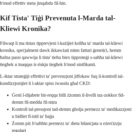
b'mod effettiv meta jinqabdu fil-ħin.
Kif Tista' Tiġi Prevenuta l-Marda tal-
Kliewi Kronika?
Filwaqt li ma tistax tipprevjeni l-każijiet kollha ta' marda tal-kliewi
kronika, speċjalment dawk ikkawżati minn fatturi ġenetiċi, hemm
ħafna passi qawwija li tista' tieħu biex tipproteġi s-saħħa tal-kliewi
tiegħek u tnaqqas ir-riskju tiegħek b'mod sinifikanti.
L-iktar strateġiji effettivi ta' prevenzjoni jiffokaw fuq il-kontroll tal-
kundizzjonijiet li l-aktar spiss iwasslu għal CKD:
Ġesti l-dijabete bir-reqqa billi żżomm il-livelli taz-zokkor fid-
demm fil-medda fil-mira
Kontroll tal-pressjoni tad-demm għolja permezz ta' medikazzjoni
u bidliet fl-istil ta' ħajja
Żomm piż b'saħħtu permezz ta' dieta bilanċjata u eżerċizzju
regolari