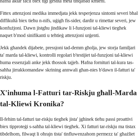
ħafna aktar faċli biex tiġi ġestita meta tinqabad kmieni.
Fittex attenzjoni medika immedjata jekk tesperjenza sintomi severi bħal
diffikultà biex tieħu n-nifs, uġigħ fis-sider, dardir u rimettar severi, jew
konfużjoni. Dawn jistgħu jindikaw li l-funzjoni tal-kliewi tiegħek
naqset b'mod sinifikanti u teħtieġ attenzjoni urġenti.
Jekk għandek dijabete, pressjoni tad-demm għolja, jew storja familjari
ta' marda tal-kliewi, kontrolli regolari b'testijiet tal-funzjoni tal-kliewi
huma essenzjali anke jekk tħossok tajjeb. Ħafna fornituri tal-kura tas-
saħħa jirrakkomandaw skrining annwali għan-nies b'dawn il-fatturi ta'
riskju.
X'inhuma l-Fatturi tar-Riskju għall-Marda
tal-Kliewi Kronika?
Il-fehim tal-fatturi tar-riskju tiegħek jista' jgħinek tieħu passi proattivi
biex tipproteġi s-saħħa tal-kliewi tiegħek. Xi fatturi tar-riskju ma tistax
tibdelhom, filwaqt li oħrajn tista' tinfluwenzahom permezz ta' għażliet