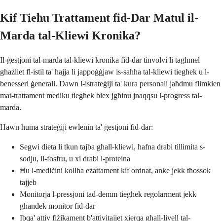
Kif Tieħu Trattament fid-Dar Matul il-
Marda tal-Kliewi Kronika?
Il-ġestjoni tal-marda tal-kliewi kronika fid-dar tinvolvi li tagħmel
għażliet fl-istil ta' ħajja li jappoġġjaw is-saħħa tal-kliewi tiegħek u l-
benesseri ġenerali. Dawn l-istrateġiji ta' kura personali jaħdmu flimkien
mat-trattament mediku tiegħek biex jgħinu jnaqqsu l-progress tal-
marda.
Hawn huma strateġiji ewlenin ta' ġestjoni fid-dar:
Segwi dieta li tkun tajba għall-kliewi, ħafna drabi tillimita s-
sodju, il-fosfru, u xi drabi l-proteina
Ħu l-mediċini kollha eżattament kif ordnat, anke jekk tħossok
tajjeb
Monitorja l-pressjoni tad-demm tiegħek regolarment jekk
għandek monitor fid-dar
Ibqa' attiv fiżikament b'attivitajiet xierqa għall-livell tal-