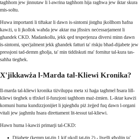
tagħhom jew jinnutaw li l-awrina tagħhom hija ragħwa jew iktar skura
mis-soltu.
Huwa importanti li tiftakar li dawn is-sintomi jistgħu jkollhom ħafna
kawżi, u li jkollok waħda jew aktar ma jfissirx neċessarjament li
għandek CKD. Madankollu, jekk qed tesperjenza diversi minn dawn
is-sintomi, speċjalment jekk għandek fatturi ta' riskju bħad-dijabete jew
pressjoni tad-demm għolja, ta' min tiddiskuti ma' fornitur tal-kura tas-
saħħa tiegħek.
X'jikkawża l-Marda tal-Kliewi Kronika?
Il-marda tal-kliewi kronika tiżviluppa meta xi ħaġa tagħmel ħsara lill-
kliewi tiegħek u tfixkel il-funzjoni tagħhom maż-żmien. L-iktar kawżi
komuni huma kundizzjonijiet li jqiegħdu piż żejjed fuq dawn l-organi
vitali jew jagħmlu ħsara direttament lit-tessut tal-kliewi.
Hawn huma l-kawżi primarji tal-CKD:
Dijabete (kemm tat-tip 1 kif ukoll tat-tip 2) - livelli għoljin ta'