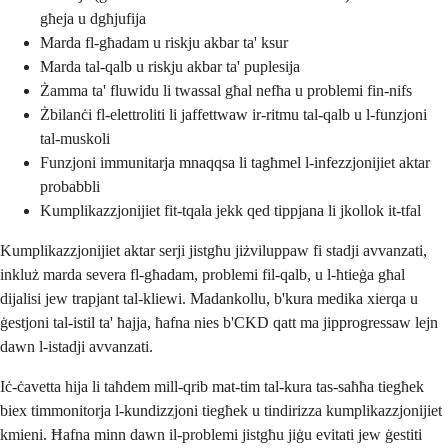
għeja u dgħjufija
Marda fl-għadam u riskju akbar ta' ksur
Marda tal-qalb u riskju akbar ta' puplesija
Żamma ta' fluwidu li twassal għal nefħa u problemi fin-nifs
Żbilanċi fl-elettroliti li jaffettwaw ir-ritmu tal-qalb u l-funzjoni
tal-muskoli
Funzjoni immunitarja mnaqqsa li tagħmel l-infezzjonijiet aktar
probabbli
Kumplikazzjonijiet fit-tqala jekk qed tippjana li jkollok it-tfal
Kumplikazzjonijiet aktar serji jistgħu jiżviluppaw fi stadji avvanzati,
inkluż marda severa fl-għadam, problemi fil-qalb, u l-ħtieġa għal
dijalisi jew trapjant tal-kliewi. Madankollu, b'kura medika xierqa u
ġestjoni tal-istil ta' ħajja, ħafna nies b'CKD qatt ma jipprogressaw lejn
dawn l-istadji avvanzati.
Iċ-ċavetta hija li taħdem mill-qrib mat-tim tal-kura tas-saħħa tiegħek
biex timmonitorja l-kundizzjoni tiegħek u tindirizza kumplikazzjonijiet
kmieni. Ħafna minn dawn il-problemi jistgħu jiġu evitati jew ġestiti