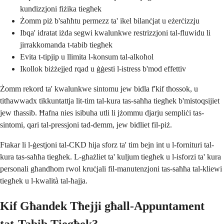
kundizzjoni fiżika tiegħek
Żomm piż b'saħħtu permezz ta' ikel bilanċjat u eżerċizzju
Ibqa' idratat iżda segwi kwalunkwe restrizzjoni tal-fluwidu li
jirrakkomanda t-tabib tiegħek
Evita t-tipjip u llimita l-konsum tal-alkoħol
Ikollok biżżejjed rqad u ġġesti l-istress b'mod effettiv
Żomm rekord ta' kwalunkwe sintomu jew bidla f'kif tħossok, u
titħawwadx tikkuntattja lit-tim tal-kura tas-saħħa tiegħek b'mistoqsijiet
jew tħassib. Ħafna nies isibuha utli li jżommu djarju sempliċi tas-
sintomi, qari tal-pressjoni tad-demm, jew bidliet fil-piż.
Ftakar li l-ġestjoni tal-CKD hija sforz ta' tim bejn int u l-fornituri tal-
kura tas-saħħa tiegħek. L-għażliet ta' kuljum tiegħek u l-isforzi ta' kura
personali għandhom rwol kruċjali fil-manutenzjoni tas-saħħa tal-kliewi
tiegħek u l-kwalità tal-ħajja.
Kif Għandek Tħejji għall-Appuntament