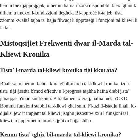
hemm biex jappoġġjak, u hemm ħafna riżorsi disponibbli biex jgħinuk
tifhem u tmexxi l-kundizzjoni tiegħek. Bl-approċċ it-tajjeb, tista'
żżomm kwalità tajba ta' ħajja filwaqt li tipproteġi l-funzjoni tal-kliewi li
fadal.
Mistoqsijiet Frekwenti dwar il-Marda tal-
Kliewi Kronika
Tista' l-marda tal-kliewi kronika tiġi kkurata?
Bħalissa, m'hemm l-ebda kura għall-marda tal-kliewi kronika, iżda
tista' tiġi ġestita b'mod effettiv u l-progress tagħha ħafna drabi jista'
jitnaqqas b'mod sinifikanti. B'trattament xieraq, ħafna nies b'CKD
iżommu funzjoni stabbli tal-kliewi għal snin. F'każi fl-istadju finali, id-
dijalisi jew it-trapjant tal-kliewi jistgħu jissostitwixxu l-funzjoni tal-
kliewi, u jippermettu lin-nies jgħixu ħajja sħiħa.
Kemm tista' tgħix bil-marda tal-kliewi kronika?