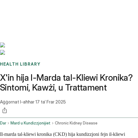
Benchmarks
Stories
FAQ
Sign up / Log in
HEALTH LIBRARY
X'in hija l-Marda tal-Kliewi Kronika?
Sintomi, Kawżi, u Trattament
Aġġornat l-aħħar
17 ta’ Frar 2025
Dar
Mard u Kundizzjonijiet
Chronic Kidney Disease
Il-marda tal-kliewi kronika (CKD) hija kundizzjoni fejn il-kliewi