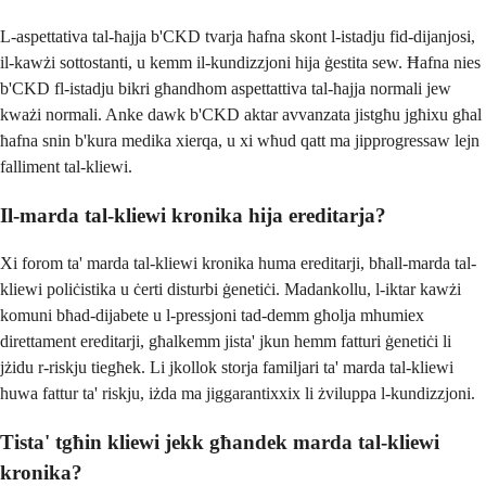
L-aspettativa tal-ħajja b'CKD tvarja ħafna skont l-istadju fid-dijanjosi,
il-kawżi sottostanti, u kemm il-kundizzjoni hija ġestita sew. Ħafna nies
b'CKD fl-istadju bikri għandhom aspettattiva tal-ħajja normali jew
kważi normali. Anke dawk b'CKD aktar avvanzata jistgħu jgħixu għal
ħafna snin b'kura medika xierqa, u xi wħud qatt ma jipprogressaw lejn
falliment tal-kliewi.
Il-marda tal-kliewi kronika hija ereditarja?
Xi forom ta' marda tal-kliewi kronika huma ereditarji, bħall-marda tal-
kliewi poliċistika u ċerti disturbi ġenetiċi. Madankollu, l-iktar kawżi
komuni bħad-dijabete u l-pressjoni tad-demm għolja mhumiex
direttament ereditarji, għalkemm jista' jkun hemm fatturi ġenetiċi li
jżidu r-riskju tiegħek. Li jkollok storja familjari ta' marda tal-kliewi
huwa fattur ta' riskju, iżda ma jiggarantixxix li żviluppa l-kundizzjoni.
Tista' tgħin kliewi jekk għandek marda tal-kliewi
kronika?