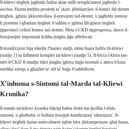
Il-kliewi tiegħek jagħmlu ħafna aktar milli sempliċiment jagħmlu l-
awrina. Huma jneħħu prodotti ta' skart, jibbilanċjaw il-kimiċi fid-demm
tiegħek, jgħinu jikkontrollaw il-pressjoni tad-demm, u jagħmlu ormoni
li jżommu l-għadam tiegħek b'saħħtu u jgħinu lill-ġisem tiegħek
jipproduċi ċelloli ħomor tad-demm. Meta l-CKD tipprogressa, dawn il-
funzjonijiet importanti kollha jistgħu jiġu affettwati.
Il-kundizzjoni hija mkejla f'ħames stadji, minn ħsara ħafifa fil-kliewi
(stadju 1) sa falliment komplet tal-kliewi (stadju 5). Il-biċċa l-kbira tan-
nies b'CKD fl-istadju bikri jistgħu jgħixu ħajja normali u attiva b'kura
medika xierqa u għażliet ta' stil ta' ħajja b'saħħithom.
X'inhuma s-Sintomi tal-Marda tal-Kliewi
Kronika?
Il-marda tal-kliewi kronika bikrija ħafna drabi ma jkollha l-ebda
sintomi, u għalhekk xi kultant tissejjaħ kundizzjoni 'silenzjuża'. Il-
kliewi tiegħek huma notevolment tajbin biex jikkumpensaw għal ħsara,
allura jista' jkun li ma tinnota xejn ħażin sakemm tintilef funzjoni