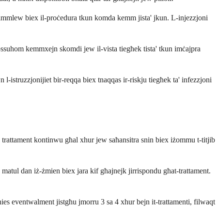
jnimmlew biex il-proċedura tkun komda kemm jista' jkun. L-injezzjoni
ħossuhom kemmxejn skomdi jew il-vista tiegħek tista' tkun imċajpra
l-istruzzjonijiet bir-reqqa biex tnaqqas ir-riskju tiegħek ta' infezzjoni
ġu trattament kontinwu għal xhur jew saħansitra snin biex iżommu t-titjib
ib matul dan iż-żmien biex jara kif għajnejk jirrispondu għat-trattament.
 Xi nies eventwalment jistgħu jmorru 3 sa 4 xhur bejn it-trattamenti, filwaqt