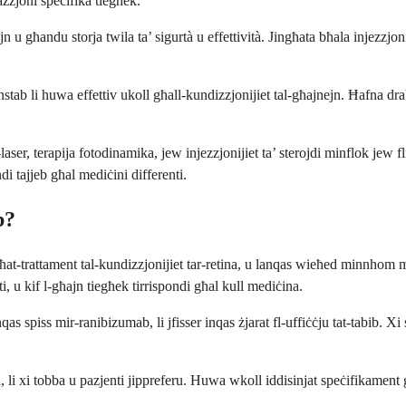
zzjoni speċifika tiegħek.
 u għandu storja twila ta’ sigurtà u effettività. Jingħata bħala injezzjon
nstab li huwa effettiv ukoll għall-kundizzjonijiet tal-għajnejn. Ħafna d
l-laser, terapija fotodinamika, jew injezzjonijiet ta’ sterojdi minflok jew
di tajjeb għal mediċini differenti.
b?
ħat-trattament tal-kundizzjonijiet tar-retina, u lanqas wieħed minnhom 
i, u kif l-għajn tiegħek tirrispondi għal kull mediċina.
qas spiss mir-ranibizumab, li jfisser inqas żjarat fl-uffiċċju tat-tabib. Xi s
, li xi tobba u pazjenti jippreferu. Huwa wkoll iddisinjat speċifikament g