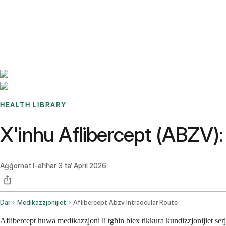
Benchmarks
Stories
FAQ
Sign up / Log in
HEALTH LIBRARY
X'inhu Aflibercept (ABZV):
Aġġornat l-aħħar
3 ta’ April 2026
Dar
Medikazzjonijiet
Aflibercept Abzv Intraocular Route
Aflibercept huwa medikazzjoni li tgħin biex tikkura kundizzjonijiet ser