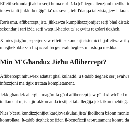
Effetti sekondarji aktar serji huma rari iżda jeħtieġu attenzjoni medika i
inkwetanti jinkludu uġigħ ta' ras sever, telf f'daqqa tal-vista, jew li tara
Rarissmu, aflibercept jista' jikkawża kumplikazzjonijiet serji bħal dista
sekondarji rari iżda serji waqt il-ħatriet ta' segwitu regolari tiegħek.
Xi nies jistgħu jesperjenzaw effetti sekondarji sistemiċi li jaffettwaw i
miegħek ibbażati fuq is-saħħa ġenerali tiegħek u l-istorja medika.
Min M'Għandux Jieħu Aflibercept?
Aflibercept mhuwiex adattat għal kulħadd, u t-tabib tiegħek ser jevalw
infezzjoni ma tiġix trattata kompletament.
Jekk għandek allerġija magħrufa għal aflibercept jew għal xi wieħed mill-
trattament u jista' jirrakkomanda testijiet tal-allerġija jekk ikun meħtieġ.
Nies b'ċerti kundizzjonijiet kardjovaskulari jista' jkollhom bżonn monito
kontrollata. It-tabib tiegħek se jiżen il-benefiċċji tat-trattament kontra da