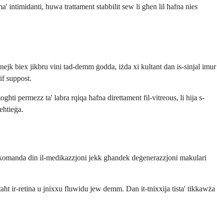
a' intimidanti, huwa trattament stabbilit sew li għen lil ħafna nies
jnejk biex jikbru vini tad-demm ġodda, iżda xi kultant dan is-sinjal imur
if suppost.
għti permezz ta' labra rqiqa ħafna direttament fil-vitreous, li hija s-
meħtieġa.
 jirrakkomanda din il-medikazzjoni jekk għandek deġenerazzjoni makulari
aħt ir-retina u jnixxu fluwidu jew demm. Dan it-tnixxija tista' tikkawża