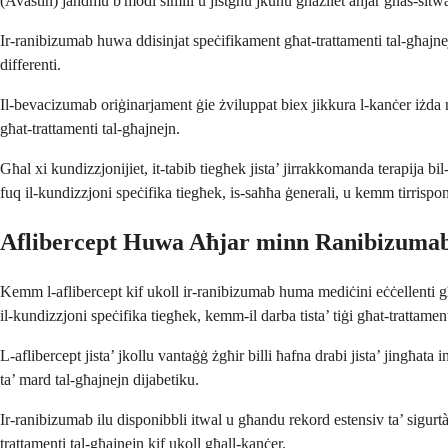
(Avastin) jaħdmu b'modi simili u jistgħu jkunu għażliet aħjar għas-sitwa
Ir-ranibizumab huwa ddisinjat speċifikament għat-trattamenti tal-għajnejn
differenti.
Il-bevacizumab oriġinarjament ġie żviluppat biex jikkura l-kanċer iżda 
għat-trattamenti tal-għajnejn.
Għal xi kundizzjonijiet, it-tabib tiegħek jista’ jirrakkomanda terapija bi
fuq il-kundizzjoni speċifika tiegħek, is-saħħa ġenerali, u kemm tirrispon
Aflibercept Huwa Aħjar minn Ranibizuma
Kemm l-aflibercept kif ukoll ir-ranibizumab huma mediċini eċċellenti g
il-kundizzjoni speċifika tiegħek, kemm-il darba tista’ tiġi għat-trattament
L-aflibercept jista’ jkollu vantaġġ żgħir billi ħafna drabi jista’ jingħata in
ta’ mard tal-għajnejn dijabetiku.
Ir-ranibizumab ilu disponibbli itwal u għandu rekord estensiv ta’ sigurtà
trattamenti tal-għajnejn kif ukoll għall-kanċer.