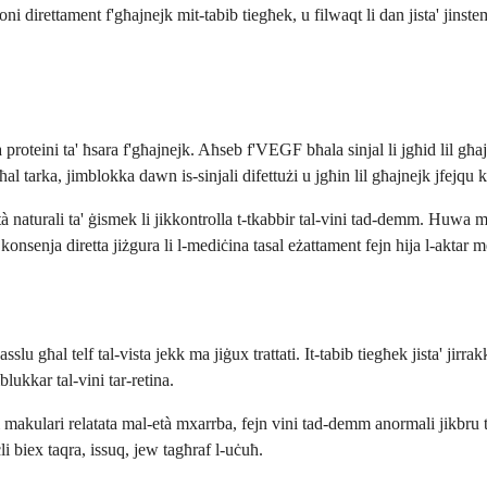
i direttament f'għajnejk mit-tabib tiegħek, u filwaqt li dan jista' jinstem
proteini ta' ħsara f'għajnejk. Aħseb f'VEGF bħala sinjal li jgħid lil għa
l tarka, jimblokka dawn is-sinjali difettużi u jgħin lil għajnejk jfejqu k
à naturali ta' ġismek li jikkontrolla t-tkabbir tal-vini tad-demm. Huwa mo
 konsenja diretta jiżgura li l-mediċina tasal eżattament fejn hija l-aktar 
jwasslu għal telf tal-vista jekk ma jiġux trattati. It-tabib tiegħek jista'
lukkar tal-vini tar-retina.
 makulari relatata mal-età mxarrba, fejn vini tad-demm anormali jikbru t
li biex taqra, issuq, jew tagħraf l-uċuħ.