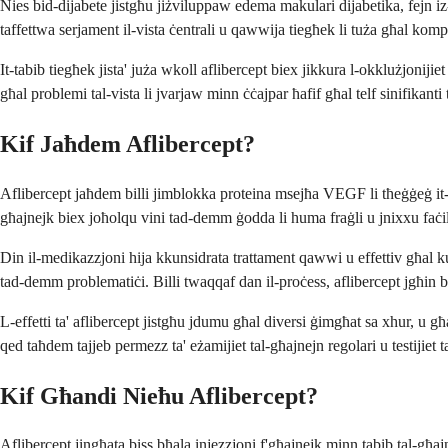
Nies bid-dijabete jistgħu jiżviluppaw edema makulari dijabetika, fejn i
taffettwa serjament il-vista ċentrali u qawwija tiegħek li tuża għal kompit
It-tabib tiegħek jista' juża wkoll aflibercept biex jikkura l-okklużjonijie
għal problemi tal-vista li jvarjaw minn ċċajpar ħafif għal telf sinifikanti t
Kif Jaħdem Aflibercept?
Aflibercept jaħdem billi jimblokka proteina msejħa VEGF li tħeġġeġ it-t
għajnejk biex joħolqu vini tad-demm ġodda li huma fraġli u jnixxu faċi
Din il-medikazzjoni hija kkunsidrata trattament qawwi u effettiv għal kun
tad-demm problematiċi. Billi twaqqaf dan il-proċess, aflibercept jgħin bi
L-effetti ta' aflibercept jistgħu jdumu għal diversi ġimgħat sa xhur, 
qed taħdem tajjeb permezz ta' eżamijiet tal-għajnejn regolari u testijiet 
Kif Għandi Nieħu Aflibercept?
Aflibercept jingħata biss bħala injezzjoni f'għajnejk minn tabib tal-għaj