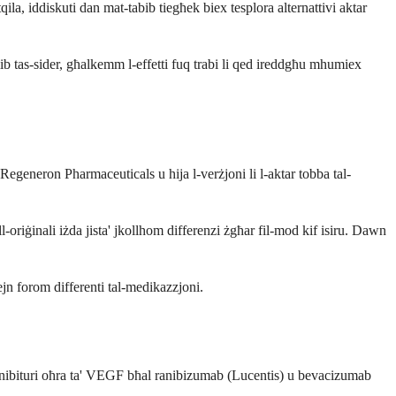
ila, iddiskuti dan mat-tabib tiegħek biex tesplora alternattivi aktar
alib tas-sider, għalkemm l-effetti fuq trabi li qed ireddgħu mhumiex
 Regeneron Pharmaceuticals u hija l-verżjoni li l-aktar tobba tal-
ll-oriġinali iżda jista' jkollhom differenzi żgħar fil-mod kif isiru. Dawn
ejn forom differenti tal-medikazzjoni.
i. Inibituri oħra ta' VEGF bħal ranibizumab (Lucentis) u bevacizumab