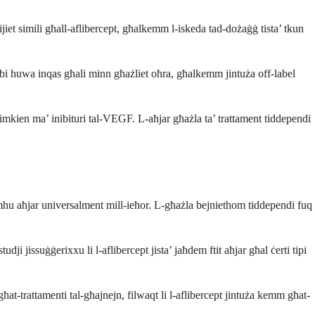
ijiet simili għall-aflibercept, għalkemm l-iskeda tad-dożaġġ tista’ tkun
rabi huwa inqas għali minn għażliet oħra, għalkemm jintuża off-label
 flimkien ma’ inibituri tal-VEGF. L-aħjar għażla ta’ trattament tiddependi
mhu aħjar universalment mill-ieħor. L-għażla bejniethom tiddependi fuq
tudji jissuġġerixxu li l-aflibercept jista’ jaħdem ftit aħjar għal ċerti tipi
ħat-trattamenti tal-għajnejn, filwaqt li l-aflibercept jintuża kemm għat-