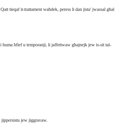
. Qatt tieqaf it-trattament waħdek, peress li dan jista' jwassal għal
i huma ħfief u temporanji, li jaffettwaw għajnejk jew is-sit tal-
 jippersistu jew jiggravaw.