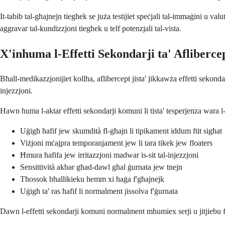
It-tabib tal-għajnejn tiegħek se juża testijiet speċjali tal-immaġini u valu
aggravar tal-kundizzjoni tiegħek u telf potenzjali tal-vista.
X'inhuma l-Effetti Sekondarji ta' Afliberce
Bħall-medikazzjonijiet kollha, aflibercept jista' jikkawża effetti sekonda
injezzjoni.
Hawn huma l-aktar effetti sekondarji komuni li tista' tesperjenza wara l-
Uġigħ ħafif jew skumdità fl-għajn li tipikament iddum ftit sigħat
Viżjoni mċajpra temporanjament jew li tara tikek jew floaters
Ħmura ħafifa jew irritazzjoni madwar is-sit tal-injezzjoni
Sensittività akbar għad-dawl għal ġurnata jew tnejn
Tħossok bħallikieku hemm xi ħaġa f'għajnejk
Uġigħ ta' ras ħafif li normalment jissolva f'ġurnata
Dawn l-effetti sekondarji komuni normalment mhumiex serji u jitjiebu fi