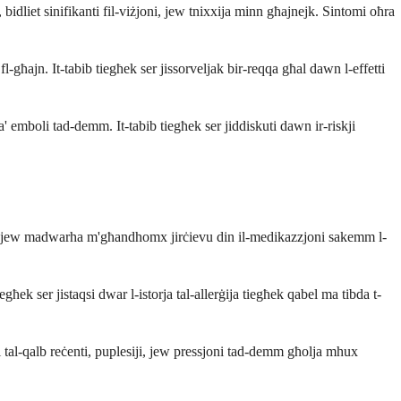
bidliet sinifikanti fil-viżjoni, jew tnixxija minn għajnejk. Sintomi oħra
-għajn. It-tabib tiegħek ser jissorveljak bir-reqqa għal dawn l-effetti
' emboli tad-demm. It-tabib tiegħek ser jiddiskuti dawn ir-riskji
ħajn jew madwarha m'għandhomx jirċievu din il-medikazzjoni sakemm l-
ħek ser jistaqsi dwar l-istorja tal-allerġija tiegħek qabel ma tibda t-
ki tal-qalb reċenti, puplesiji, jew pressjoni tad-demm għolja mhux