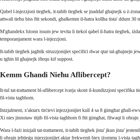
Qabel l-injezzjoni tiegħek, it-tabib tiegħek se jnaddaf għajnejk u ż-ż
attwali tieħu biss ftit sekondi, għalkemm il-ħatra kollha tista' ddum 30 
M'għandekx bżonn issum jew tevita li tiekol qabel il-ħatra tiegħek, iż
temporanjament wara l-injezzjoni.
It-tabib tiegħek jagħtik struzzjonijiet speċifiċi dwar qtar tal-għajnejn j
u tgħin lil għajnejk ifiequ kif suppost.
Kemm Għandi Nieħu Aflibercept?
It-tul tat-trattament bl-aflibercept ivarja skont il-kundizzjoni speċifik
fil-vista tagħhom.
Inizjalment, x'aktarx tirċievi injezzjonijiet kull 4 sa 8 ġimgħat għall-ew
Xi nies jinnotaw titjib fil-vista tagħhom fi ftit ġimgħat, filwaqt li oħrajn
Wara l-fażi inizjali tat-trattament, it-tabib tiegħek jista' jkun jista' jes
li oħrajn jeħtieġu injezzjonijiet aktar frekwenti biex iżommu l-vista ta