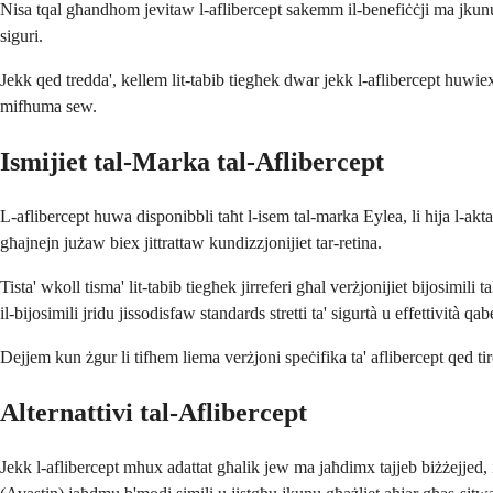
Nisa tqal għandhom jevitaw l-aflibercept sakemm il-benefiċċji ma jkunux a
siguri.
Jekk qed tredda', kellem lit-tabib tiegħek dwar jekk l-aflibercept huwiex
mifhuma sew.
Ismijiet tal-Marka tal-Aflibercept
L-aflibercept huwa disponibbli taħt l-isem tal-marka Eylea, li hija l-akt
għajnejn jużaw biex jittrattaw kundizzjonijiet tar-retina.
Tista' wkoll tisma' lit-tabib tiegħek jirreferi għal verżjonijiet bijosimil
il-bijosimili jridu jissodisfaw standards stretti ta' sigurtà u effettività q
Dejjem kun żgur li tifhem liema verżjoni speċifika ta' aflibercept qed tir
Alternattivi tal-Aflibercept
Jekk l-aflibercept mhux adattat għalik jew ma jaħdimx tajjeb biżżejjed,