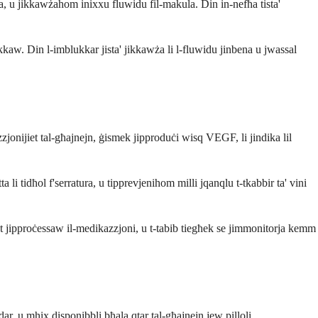
na, u jikkawżahom inixxu fluwidu fil-makula. Din in-nefħa tista'
blukkaw. Din l-imblukkar jista' jikkawża li l-fluwidu jinbena u jwassal
jonijiet tal-għajnejn, ġismek jipproduċi wisq VEGF, li jindika lil
i tidħol f'serratura, u tipprevjenihom milli jqanqlu t-tkabbir ta' vini
nt jipproċessaw il-medikazzjoni, u t-tabib tiegħek se jimmonitorja kemm
ar, u mhix disponibbli bħala qtar tal-għajnejn jew pilloli.