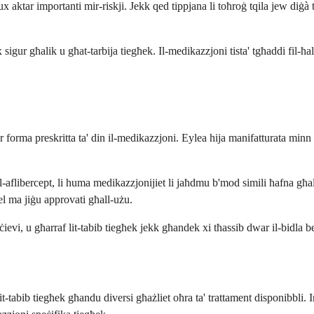
ktar importanti mir-riskji. Jekk qed tippjana li toħroġ tqila jew diġà tq
 sigur għalik u għat-tarbija tiegħek. Il-medikazzjoni tista' tgħaddi fil-ħ
ar forma preskritta ta' din il-medikazzjoni. Eylea hija manifatturata minn
i tal-aflibercept, li huma medikazzjonijiet li jaħdmu b'mod simili ħafna għa
abel ma jiġu approvati għall-użu.
ċievi, u għarraf lit-tabib tiegħek jekk għandek xi tħassib dwar il-bidla b
 it-tabib tiegħek għandu diversi għażliet oħra ta' trattament disponibbl