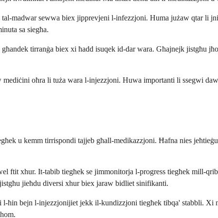
ona tal-madwar sewwa biex jipprevjeni l-infezzjoni. Huma jużaw qtar li 
minuta sa siegħa.
da għandek tirranġa biex xi ħadd isuqek id-dar wara. Għajnejk jistgħu j
ew mediċini oħra li tuża wara l-injezzjoni. Huwa importanti li ssegwi dawn 
a tiegħek u kemm tirrispondi tajjeb għall-medikazzjoni. Ħafna nies jeħtie
wel ftit xhur. It-tabib tiegħek se jimmonitorja l-progress tiegħek mill-qr
 jistgħu jieħdu diversi xhur biex jaraw bidliet sinifikanti.
tendi l-ħin bejn l-injezzjonijiet jekk il-kundizzjoni tiegħek tibqa' stabbli.
għhom.