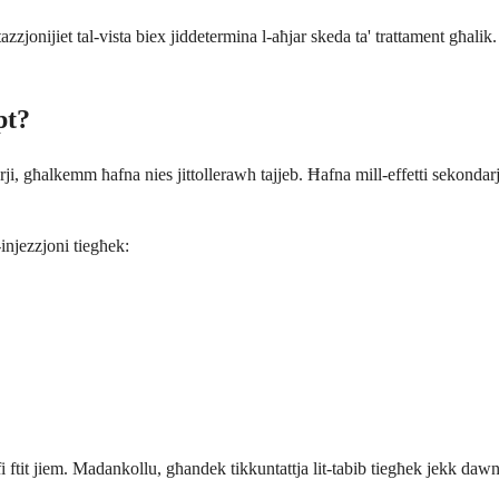
tazzjonijiet tal-vista biex jiddetermina l-aħjar skeda ta' trattament għalik
pt?
rji, għalkemm ħafna nies jittollerawh tajjeb. Ħafna mill-effetti sekondarj
injezzjoni tiegħek:
 ftit jiem. Madankollu, għandek tikkuntattja lit-tabib tiegħek jekk dawn