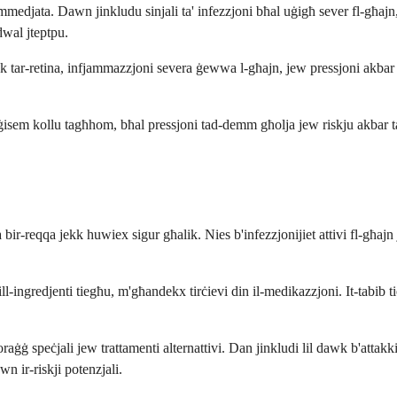
mmedjata. Dawn jinkludu sinjali ta' infezzjoni bħal uġigħ sever fl-għajn, 
 dwal jteptpu.
kk tar-retina, infjammazzjoni severa ġewwa l-għajn, jew pressjoni akbar fl
l-ġisem kollu tagħhom, bħal pressjoni tad-demm għolja jew riskju akbar ta
a bir-reqqa jekk huwiex sigur għalik. Nies b'infezzjonijiet attivi fl-g
ingredjenti tiegħu, m'għandekx tirċievi din il-medikazzjoni. It-tabib tieg
raġġ speċjali jew trattamenti alternattivi. Dan jinkludi lil dawk b'attak
wn ir-riskji potenzjali.