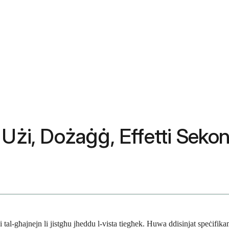
 Użi, Dożaġġ, Effetti Sekon
ji tal-għajnejn li jistgħu jheddu l-vista tiegħek. Huwa ddisinjat speċi