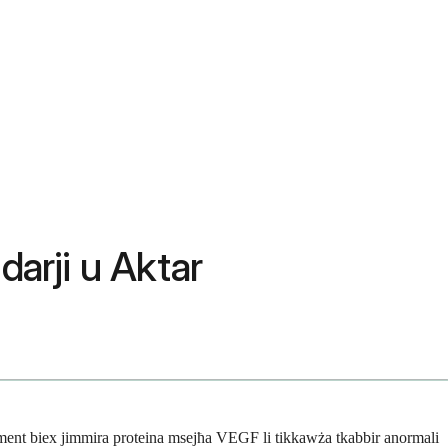
darji u Aktar
fikament biex jimmira proteina msejħa VEGF li tikkawża tkabbir anormali