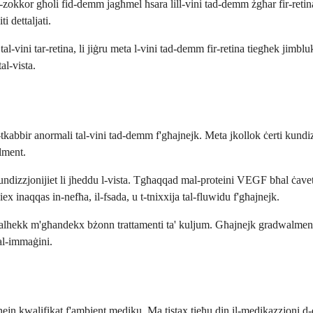
z-zokkor għoli fid-demm jagħmel ħsara lill-vini tad-demm żgħar fir-reti
i dettaljati.
t tal-vini tar-retina, li jiġru meta l-vini tad-demm fir-retina tiegħek jim
al-vista.
kabbir anormali tal-vini tad-demm f'għajnejk. Meta jkollok ċerti kundizz
lment.
dizzjonijiet li jheddu l-vista. Tgħaqqad mal-proteini VEGF bħal ċavetta l
ex inaqqas in-nefħa, il-fsada, u t-tnixxija tal-fluwidu f'għajnejk.
u għalhekk m'għandekx bżonn trattamenti ta' kuljum. Għajnejk gradwalme
tal-immaġini.
nejn kwalifikat f'ambjent mediku. Ma tistax tieħu din il-medikazzjoni d-d