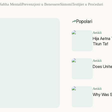
Saħħa Mentali
Prevenzjoni u Benessere
Sintomi
Testijiet u Proċeduri
Popolari
Artikli
Hija Aetn
Tkun Taf
Artikli
Does Unit
Artikli
Why Was Sk