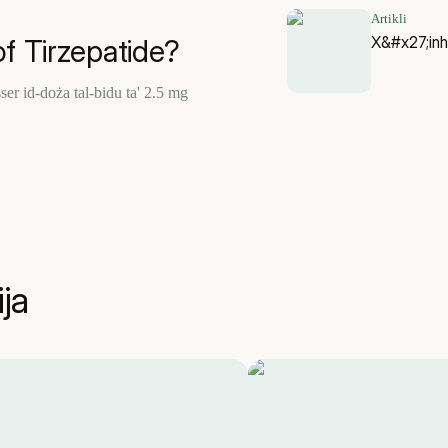
Artikli
X&#x27;inhu
f Tirzepatide?
isser id-doża tal-bidu ta' 2.5 mg
ija