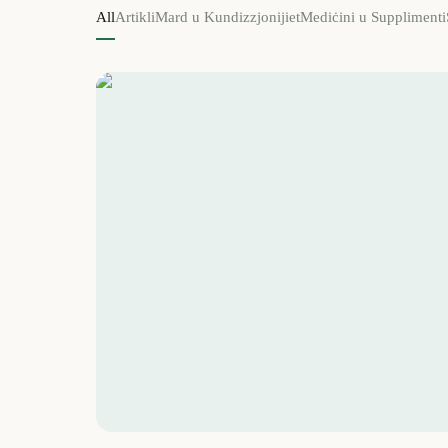
All
Artikli
Mard u Kundizzjonijiet
Mediċini u Supplimenti