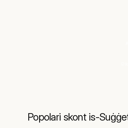
A
R
Popolari skont is-Suġġe