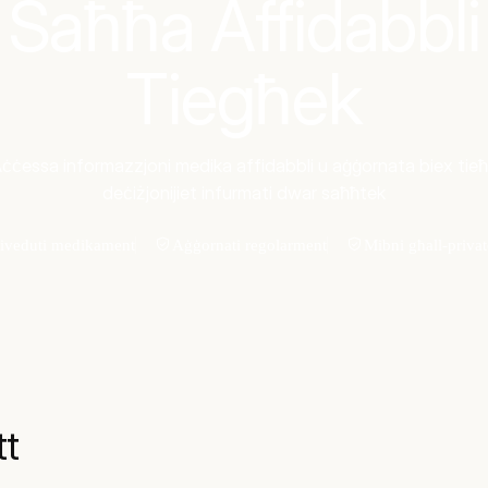
Saħħa Affidabbli
Tiegħek
ċċessa informazzjoni medika affidabbli u aġġornata biex tie
deċiżjonijiet infurmati dwar saħħtek
iveduti medikament
Aġġornati regolarment
Mibni għall-priva
tt