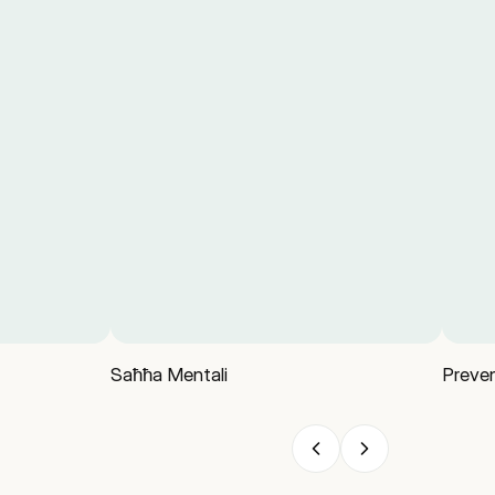
Saħħa Mentali
Preven