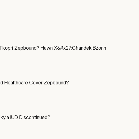
a Tkopri Zepbound? Hawn X&#x27;Għandek Bżonn
ed Healthcare Cover Zepbound?
yla IUD Discontinued?