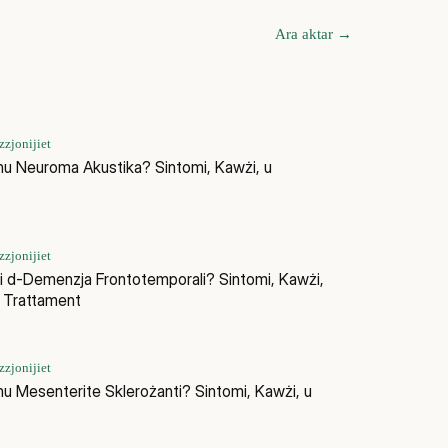
Ara aktar
→
zjonijiet
hu Neuroma Akustika? Sintomi, Kawżi, u
t
zjonijiet
i d-Demenzja Frontotemporali? Sintomi, Kawżi,
 Trattament
zjonijiet
hu Mesenterite Sklerożanti? Sintomi, Kawżi, u
t