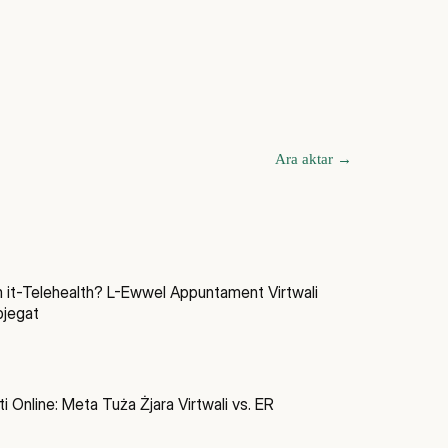
Ara aktar
→
 it-Telehealth? L-Ewwel Appuntament Virtwali
jegat
i Online: Meta Tuża Żjara Virtwali vs. ER