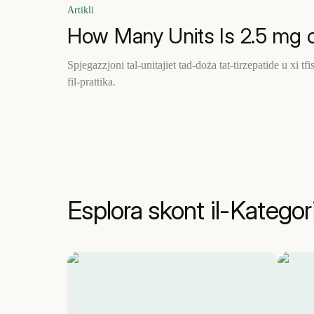
Artikli
How Many Units Is 2.5 mg o
Spjegazzjoni tal-unitajiet tad-doża tat-tirzepatide u xi tf
fil-prattika.
Esplora skont il-Kategor