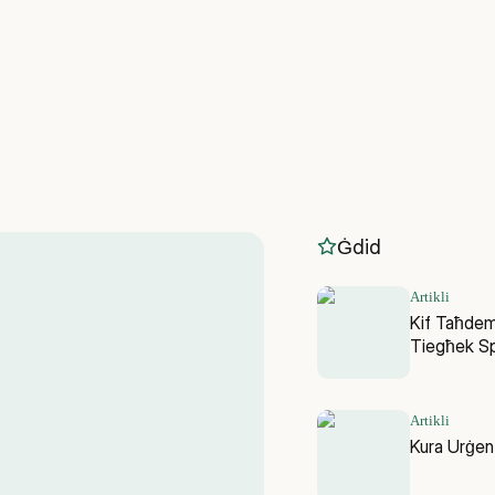
Ġdid
Artikli
Kif Taħdem
Tiegħek Sp
Artikli
Kura Urġent