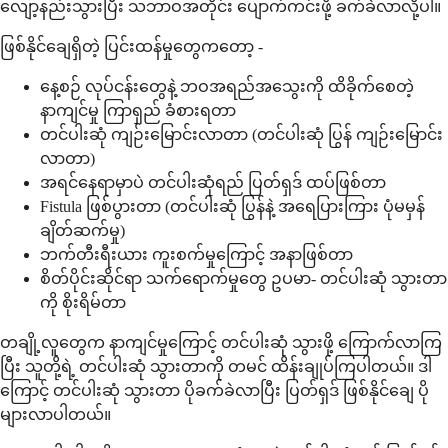
လျော့နည်းသွားပြီး သဘာဝအတိုင်း ပျောက်ကင်းဖို့ ခက်ခဲလာလို့ပါ။
ဖြစ်နိုင်ချေရှိတဲ့ ပြင်းထန်မှုတွေကတော့ -
နေ့စဉ် လုပ်ငန်းတွေနဲ့ ဘဝအရည်အသွေးကို ထိခိုက်စေတဲ့
နာကျင်မှု ကြာရှည် ခံစားရတာ
တင်ပါးဆုံ ကျဉ်းမြောင်းလာတာ (တင်ပါးဆုံ ပြွန် ကျဉ်းမြောင်း
လာတာ)
အရင်နေရာမှာပဲ တင်ပါးဆုံရည် ပြတ်ရှဒ် ထပ်ဖြစ်တာ
Fistula ဖြစ်ပွားတာ (တင်ပါးဆုံ ပြွန်နဲ့ အရေပြားကြား ပုံမမှန်
ချိတ်ဆက်မှု)
ဘက်တီးရီးယား ကူးစက်မှုကြောင့် အနာဖြစ်တာ
စိတ်ပိုင်းဆိုင်ရာ သက်ရောက်မှုတွေ ဥပမာ- တင်ပါးဆုံ သွားတာ
ကို စိုးရိမ်တာ
တချို့လူတွေက နာကျင်မှုကြောင့် တင်ပါးဆုံ သွားဖို့ ကြောက်လာကြ
ပြီး သူတို့ရဲ့ တင်ပါးဆုံ သွားတာကို တမင် ထိန်းချုပ်ကြပါတယ်။ ဒါ
ကြောင့် တင်ပါးဆုံ သွားတာ ပိုခက်ခဲလာပြီး ပြတ်ရှဒ် ဖြစ်နိုင်ချေ ပို
များလာပါတယ်။