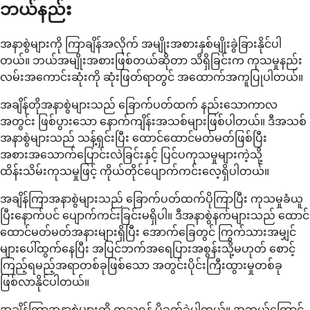
ဘယ်နည်း
အနာစွဲများကို ကြာချိန်အလိုက် အမျိုးအစားနှစ်မျိုးခွဲခြားနိုင်ပါ
တယ်။ ဘယ်အမျိုးအစားဖြစ်တယ်ဆိုတာ သိရှိခြင်းက ကုသမှုနည်း
လမ်းအကောင်းဆုံးကို ဆုံးဖြတ်ရာတွင် အထောက်အကူပြုပါတယ်။
အချိန်တိုအနာစွဲများသည် ခြောက်ပတ်ထက် နည်းသောကာလ
အတွင်း ဖြစ်ပွားသော နောက်ကျိန်းအသစ်များဖြစ်ပါတယ်။ ဒီအသစ်
အနာစွဲများသည် သန့်ရှင်းပြီး ထောင်ထောင်မတ်မတ်ဖြစ်ပြီး
အစားအသောက်ပြောင်းလဲခြင်းနှင့် ပြင်ပကုသမှုများကဲ့သို့
ထိန်းသိမ်းကုသမှုဖြင့် ကိုယ်တိုင်ပျောက်ကင်းလေ့ရှိပါတယ်။
အချိန်ကြာအနာစွဲများသည် ခြောက်ပတ်ထက်ပိုကြာပြီး ကုသမှုခံယူ
ပြီးနောက်ပင် ပျောက်ကင်းခြင်းမရှိပါ။ ဒီအနာစွဲနက်များသည် ထောင်
ထောင်မတ်မတ်အနားများရှိပြီး အောက်ခြေတွင် ကြွက်သားအမျှင်
များပေါ်ထွက်နေပြီး အပြင်ဘက်အရေပြားအစွန်းသို့မဟုတ် စောင့်
ကြည့်ရမည့်အရာတစ်ခုဖြစ်သော အတွင်းပိုင်းကြီးထွားမှုတစ်ခု
ဖြစ်လာနိုင်ပါတယ်။
အချိန်ကြာအနာစွဲများကို ကုသရန် ပိုခက်ခဲပါတယ်။ အဘယ်ကြောင့်