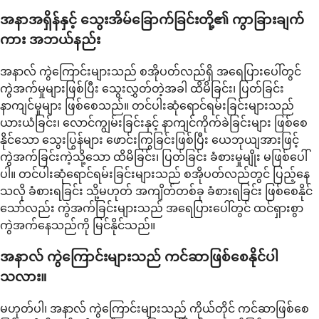
အနာအရှိန်နှင့် သွေးအိမ်ခြောက်ခြင်းတို့၏ ကွာခြားချက်
ကား အဘယ်နည်း
အနာလ် ကွဲကြောင်းများသည် စအိုပတ်လည်ရှိ အရေပြားပေါ်တွင်
ကွဲအက်မှုများဖြစ်ပြီး သွေးလွှတ်တဲ့အခါ ထိမိခြင်း၊ ပြတ်ခြင်း
နာကျင်မှုများ ဖြစ်စေသည်။ တင်ပါးဆုံရောင်ရမ်းခြင်းများသည်
ယားယံခြင်း၊ လောင်ကျွမ်းခြင်းနှင့် နာကျင်ကိုက်ခဲခြင်းများ ဖြစ်စေ
နိုင်သော သွေးပြွန်များ ဖောင်းကြွခြင်းဖြစ်ပြီး ယေဘုယျအားဖြင့်
ကွဲအက်ခြင်းကဲ့သို့သော ထိမိခြင်း၊ ပြတ်ခြင်း ခံစားမှုမျိုး မဖြစ်ပေါ်
ပါ။ တင်ပါးဆုံရောင်ရမ်းခြင်းများသည် စအိုပတ်လည်တွင် ပြည့်နေ
သလို ခံစားရခြင်း သို့မဟုတ် အကျိတ်တစ်ခု ခံစားရခြင်း ဖြစ်စေနိုင်
သော်လည်း ကွဲအက်ခြင်းများသည် အရေပြားပေါ်တွင် ထင်ရှားစွာ
ကွဲအက်နေသည်ကို မြင်နိုင်သည်။
အနာလ် ကွဲကြောင်းများသည် ကင်ဆာဖြစ်စေနိုင်ပါ
သလား။
မဟုတ်ပါ၊ အနာလ် ကွဲကြောင်းများသည် ကိုယ်တိုင် ကင်ဆာဖြစ်စေ