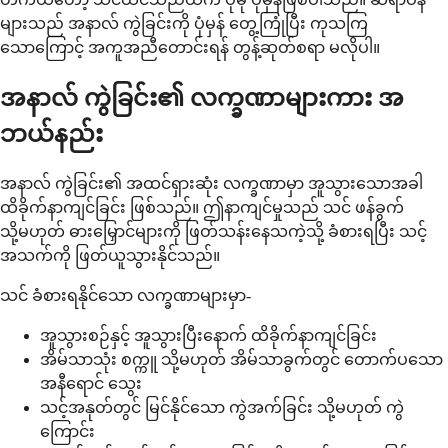
များသည် အနာလ် ကွဲခြင်းကို ပုံမှန် တွေ့ကြုံပြီး ကုသကြ
သောကြောင့် အကူအညီတောင်းရန် တွန့်ဆုတ်စရာ မလိုပါ။
အနာလ် ကွဲခြင်း၏ လက္ခဏာများကား အ
ဘယ်နည်း
အနာလ် ကွဲခြင်း၏ အထင်ရှားဆုံး လက္ခဏာမှာ အူသွားသောအခါ
ထိခိုက်နာကျင်ခြင်း ဖြစ်သည်။ ဤနာကျင်မှုသည် သင် ဖန်ခွက်
သို့မဟုတ် ဓားမြှောင်များကို ဖြတ်သန်းနေသကဲ့သို့ ခံစားရပြီး သင့်
အသက်ကို ဖြတ်ယူသွားနိုင်သည်။
သင် ခံစားရနိုင်သော လက္ခဏာများမှာ-
အူသွားစဉ်နှင့် အူသွားပြီးနောက် ထိခိုက်နာကျင်ခြင်း
အိမ်သာသုံး စက္ကူ သို့မဟုတ် အိမ်သာခွက်တွင် တောက်ပသော
အနီရောင် သွေး
သင့်အနုတ်တွင် မြင်နိုင်သော ကွဲအက်ခြင်း သို့မဟုတ် ကွဲ
ကြောင်း