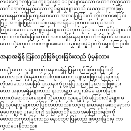
လမ်းလျှောက်ခြင်း၊ ကူးခြင်းနှင့် ပျော့ပျောင်းသော ယောဂကဲ့သို့သော
သက်ရောက်မှုနည်းသော လှုပ်ရှားမှုများသည် ယေဘုယျအားဖြင့်
ဘေးရန်ကင်းပြီး ကျန်းမာသော အစာခြေခြင်းကို တိုးတက်စေခြင်း
ဖြင့် အကျိုးပြုနိုင်သည်။ အနာအရှိန်ပျောက်ကင်းသည်အထိ
ကြီးမားသော လေ့ကျင့်ခန်းများ သို့မဟုတ် ခိုင်မာသော ထိုင်ခုံများပေါ်
တွင် စက်ဘီးစီးခြင်းကဲ့သို့ အနာအရှိန်နေရာတွင် တိုက်ရိုက်ဖိအားပေး
သော သို့မဟုတ် တင်းကျပ်စေသော လှုပ်ရှားမှုများကို ရှောင်ကြဉ်ပါ။
အနာအရှိန် ပြန်လည်ဖြစ်ပွားခြင်းသည် ပုံမှန်လား
တချို့သော လူများတွင် အနာအရှိန် ပြန်လည်ဖြစ်ပွားခြင်း ရှိ
သော်လည်း ပုံမှန်မဟုတ်ပါဘူး။ ယေဘုယျအားဖြင့် ဖြေရှင်းရန်
လိုအပ်သော အခြေခံပြဿနာကို ညွှန်ပြသည်။ ပြန်လည်ဖြစ်ပွား
သော အနာအရှိန်များသည် နာတာရှည် သွေးအိမ်ခြောက်ခြင်း၊
ယားယံရောင်ရမ်းရောဂါ သို့မဟုတ် လူနေမှုပုံစံ ပြောင်းလဲမှုများ မ
ပြုလုပ်ရသူများတွင် ဖြစ်တတ်သည်။ သင့်ကျန်းမာရေး စောင့်ရှောက်
မှုပေးသူနှင့် ပူးပေါင်း၍ အမြစ်တွင်ရှိသော အကြောင်းရင်းကို
ဖော်ထုတ်ကုသခြင်းသည် နောင်တွင် ပြန်လည်ဖြစ်ပွားခြင်းမှ ကာ
ကွယ်ပေးနိုင်သည်။