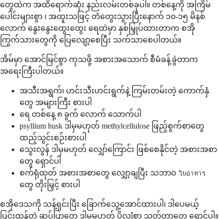
တွေထဲက အထိရောက်ဆုံး နည်းလမ်းတစ်ခုပါ။ တစ်နေ့ကို အကြိမ်
ပေါင်းများစွာ ၊ အထူးသဖြင့် တံတွေးသွားပြီးနောက် ၁၀-၁၅ မိနစ်
လောက် နွေးနွေးထွေးထွေး ရေထဲမှာ နှစ်မြှုပ်ထားတာက စအို
ကြွက်သားတွေကို ပြေလျော့စေပြီး သက်သာစေပါတယ်။
အိမ်မှာ အောင်မြင်စွာ ကုသဖို့ အစားအသောက် စီမံခန့်ခွဲတာက
အရေးကြီးပါတယ်။
အသီးအရွက်၊ ဟင်းသီးဟင်းရွက်နဲ့ ကြမ်းတမ်းတဲ့ ကောက်နှံ
တွေ အများကြီး စားပါ
ရေ တစ်နေ့ ၈ ခွက် လောက် သောက်ပါ
psyllium husk ဒါမှမဟုတ် methylcellulose ဖြည့်စွက်စာတွေ
ထည့်သွင်းစဉ်းစားပါ
သွေးလွန် ဒါမှမဟုတ် လျှော်ကြောင်း ဖြစ်စေနိုင်တဲ့ အစားအစာ
တွေ ရှောင်ပါ
စက်ရုံထုတ် အစားအစာတွေ လျှော့ချပြီး သဘာဝ ใยอาหาร
တွေ တိုးမြှင့် စားပါ
စအိုဒေသကို သန့်ရှင်းပြီး ခြောက်သွေ့အောင်ထားပါ၊ ဒါပေမယ့်
ပြင်းထန်တဲ့ ဆပ်ပြာတွေ ဒါမှမဟုတ် ပိုလျှံစွာ သုတ်တာတွေ ရှောင်ပါ။