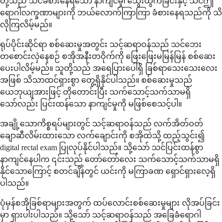
တို့သည် သင်ခံစားနေရသော နာကျင်မှု၊ သွေးထွက်ခြင်းနှင့် သင်ဤ
ရောဂါလက္ခဏာများကို ဘယ်လောက်ကြာကြာ ခံစားနေရသည်ကို သိ
လိုကြလိမ့်မည်။
ရုပ်ပိုင်းဆိုင်ရာ စစ်ဆေးမှုအတွင်း သင့်ဆရာဝန်သည် သင်ဘေး
တစောင်းလှဲနေစဉ် စအိုအနီးတဝိုက်ကို ဖြေးဖြေးမမြန်မြန် စစ်ဆေး
ပေးပါလိမ့်မည်။ သူတို့သည် အရေပြားပေါ်ရှိ ခြစ်ရာသေးသေးလေး
အဖြစ် သိသာထင်ရှားစွာ တွေ့ရှိနိုင်ပါသည်။ စစ်ဆေးမှုသည်
ယေဘုယျအားဖြင့် တိုတောင်းပြီး သက်သောင့်သက်သာမရှိ
သော်လည်း ပြင်းထန်သော နာကျင်မှုကို မဖြစ်စေသင့်ပါ။
အချို့သောကိစ္စရပ်များတွင် သင့်ဆရာဝန်သည် လက်အိတ်ဝတ်
ချောဆီလိမ်းထားသော လက်ချောင်းကို စအိုထဲသို့ ထည့်သွင်း၍
digital rectal exam ပြုလုပ်နိုင်ပါသည်။ သို့သော် သင်ပြင်းထန်စွာ
နာကျင်နေပါက ၎င်းသည် တော်တော်လေး သက်သောင့်သက်သာမရှိ
နိုင်သောကြောင့် စတင်ချိန်တွင် ယင်းကို မကြာခဏ ရှောင်ရှားလေ့ရှိ
ပါသည်။
ပုံမှန်စအိုခြစ်ရာများအတွက် ထပ်လောင်းစစ်ဆေးမှုများ လိုအပ်ခြင်း
မှာ ရှားပါးပါသည်။ သို့သော် သင့်ဆရာဝန်သည် အခြေခံရောဂါ