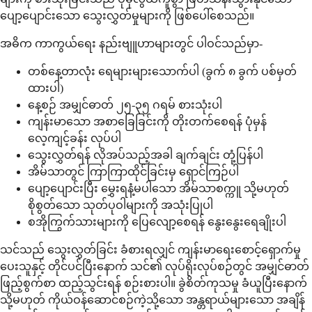
ပျော့ပျောင်းသော သွေးလွှတ်မှုများကို ဖြစ်ပေါ်စေသည်။
အဓိက ကာကွယ်ရေး နည်းဗျူဟာများတွင် ပါဝင်သည်မှာ-
တစ်နေ့တာလုံး ရေများများသောက်ပါ (ခွက် ၈ ခွက် ပစ်မှတ်
ထားပါ)
နေ့စဉ် အမျှင်ဓာတ် ၂၅-၃၅ ဂရမ် စားသုံးပါ
ကျန်းမာသော အစာခြေခြင်းကို တိုးတက်စေရန် ပုံမှန်
လေ့ကျင့်ခန်း လုပ်ပါ
သွေးလွှတ်ရန် လိုအပ်သည့်အခါ ချက်ချင်း တုံ့ပြန်ပါ
အိမ်သာတွင် ကြာကြာထိုင်ခြင်းမှ ရှောင်ကြဉ်ပါ
ပျော့ပျောင်းပြီး မွှေးရနံ့မပါသော အိမ်သာစက္ကူ သို့မဟုတ်
စိုစွတ်သော သုတ်ပုဝါများကို အသုံးပြုပါ
စအိုကြွက်သားများကို ပြေလျော့စေရန် နွေးနွေးရေချိုးပါ
သင်သည် သွေးလွှတ်ခြင်း ခံစားရလျှင် ကျန်းမာရေးစောင့်ရှောက်မှု
ပေးသူနှင့် တိုင်ပင်ပြီးနောက် သင်၏ လုပ်ရိုးလုပ်စဉ်တွင် အမျှင်ဓာတ်
ဖြည့်စွက်စာ ထည့်သွင်းရန် စဉ်းစားပါ။ ခွဲစိတ်ကုသမှု ခံယူပြီးနောက်
သို့မဟုတ် ကိုယ်ဝန်ဆောင်စဉ်ကဲ့သို့သော အန္တရာယ်များသော အချိန်