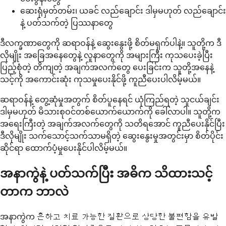
ဆေးရုံမှတ်တမ်း၊ ယခင် လည်ချောင်း ဒါမှမဟုတ် လည်ချောင်း
နဲ့ ပတ်သက်တဲ့ ပြဿနာတွေ
ဒီလက္ခဏာတွေကို ဆရာဝန်နဲ့ ဆွေးနွေးဖို့ စိတ်မရှက်ပါနဲ့။ သူတို့က ဒီ
လိုမျိုး အခြေအနေတွေနဲ့ လူနာတွေကို အများကြီး ကုသပေးခဲ့ပြီး
ပြည့်စုံတဲ့ တိကျတဲ့ အချက်အလက်တွေ ပေးခြင်းက သူတို့အနေနဲ့
သင့်ကို အကောင်းဆုံး ကုသမှုပေးနိုင်ဖို့ ကူညီပေးပါလိမ့်မယ်။
ဆရာဝန်နဲ့ တွေ့ဆုံမှုအတွက် စိတ်ပူနေရင် ယုံကြည်ရတဲ့ သူငယ်ချင်း
ဒါမှမဟုတ် မိသားစုဝင်တစ်ယောက်ယောက်ကို ခေါ်လာပါ။ သူတို့က
အရေးကြီးတဲ့ အချက်အလက်တွေကို သတိရအောင် ကူညီပေးနိုင်ပြီး
ဒီလိုမျိုး သက်သောင့်သက်သာမရှိတဲ့ ဆွေးနွေးမှုအတွင်းမှာ စိတ်ပိုင်း
ဆိုင်ရာ ထောက်ပံ့မှုပေးနိုင်ပါလိမ့်မယ်။
အနာကွဲနဲ့ ပတ်သက်ပြီး အဓိက သိထားသင့်
တာက ဘာလဲ
အနာကွဲက 흔하고 치료 가능한 질환으로 상당한 불편함을 유발