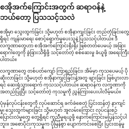
စအိုအက်ကြောင်းအတွက် ဆရာဝန်နဲ့
ဘယ်တော့ ပြသသင့်သလဲ
စအိုမှာ သွေးထွက်ခြင်း သို့မဟုတ် စအိုနာကျင်ခြင်း တည်တံ့ခြင်းတွေ့
ရှိရင် ကျန်းမာရေး စောင့်ရှောက်မှုပေးသူနဲ့ ပြသသင့်ပါတယ်။ ဒီ
လက္ခဏာတွေဟာ စအိုအက်ကြောင်းရိုးရိုး ဖြစ်တတ်ပေမယ့် အခြား
ရောဂါတွေကို ခွဲခြားသိရှိဖို့ သင့်တော်တဲ့ စစ်ဆေးမှု ခံယူဖို့ အရေးကြီး
ပါတယ်။
လက္ခဏာတွေ တစ်ပတ်ကျော် ကြာရှည်ခြင်း၊ အိမ်မှာ ကုသပေမယ့် ပို
ဆိုးလာခြင်း သို့မဟုတ် စအိုနာကျင်ခြင်းနဲ့အတူ ဖျားခြင်း ဖြစ်ပွားလာ
ရင် ဆေးရုံသွားရောက် ကုသသင့်ပါတယ်။ ဆရာဝန်က လက္ခဏာကို
အတည်ပြုပြီး သင့်တော်တဲ့ ကုသမှုကို ညွှန်ကြားပေးပါလိမ့်မယ်။
ပုံမှန်လုပ်ငန်းတွေကို လုပ်ဆောင်ရ ခက်ခဲစေတဲ့ ပြင်းထန်တဲ့ နာကျင်
မှု၊ သွေးထွက်များခြင်း သို့မဟုတ် အူလမ်းကြောင်း လုပ်ငန်းစဉ်
ပြောင်းလဲမှုတွေ တွေ့ရှိရင် ကူညီမှုရယူဖို့ နောက်ကြောင်းမပြန်သင့်ပါ
ဘူး။ အစောပိုင်းကုသမှုက ပိုမြန်စွာ ပျောက်ကင်းစေပြီး ပြင်းထန်မှု