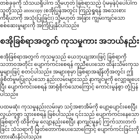
တစ်ခုခုကို သံသယရှိပါက သို့မဟုတ် ခြစ်ရာသည် ပုံမမှန်ပုံပေါ်ပါက
သူတို့သည် anoscopy (စအိုပြွန်အတွင်း ကြည့်ရှုရန် အသေးစား
ကိရိယာကို အသုံးပြုခြင်း) သို့မဟုတ် အခြား ကျွမ်းကျင်သော
စစ်ဆေးမှုများကို အကြံပြုနိုင်ပါသည်။
စအိုခြစ်ရာအတွက် ကုသမှုကား အဘယ်နည်း
စအိုခြစ်ရာအတွက် ကုသမှုသည် ယေဘုယျအားဖြင့် ခြစ်ရာကို
သဘာဝအတိုင်း ပျောက်ကင်းစေရန် ကူညီပေးသော ထိန်းသိမ်းကုသ
မှုများဖြင့် စတင်ပါသည်။ အများစုမှာ ခြစ်ရာအချိန်တိုအတွင်း ဤ
ခွဲစိတ်မှုမပြုလုပ်သော နည်းလမ်းများသည် နာကျင်မှုကို လျှော့ချပေး
ပြီး ပျောက်ကင်းစေရန် အာရုံစိုက်သောကြောင့် ကောင်းမွန်စွာ တုံ့ပြန်
ပါသည်။
ပထမဆုံး ကုသမှုနည်းလမ်းမှာ သင့်အစာအိမ်ကို ပျော့ပျောင်းစေပြီး
လွယ်ကူစွာ သွားစေရန် ဖြစ်ပါသည်။ ၎င်းသည် ပျောက်ကင်းနေသော
ခြစ်ရာကို ထိခိုက်မှု လျော့နည်းစေပြီး နာကျင်မှုနှင့် ကြွက်သားတက်
ခြင်း သံသရာကို ဖြတ်တောက်ပေးသောကြောင့် ပျောက်ကင်းခြင်းကို
တားဆီးနိုင်ပါသည်။