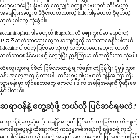
ပျော့ပျောင်းပြီး နံ့မပါတဲ့ တွေ့လျှင် စက္ကူ ဒါမှမဟုတ် သိမ်မွေ့တဲ့
အရေပြားအတွက် ဒီဇိုင်းထုတ်ထားတဲ့ bidet ဒါမှမဟုတ် စိုစွတ်တဲ့
သုတ်ပုဝါတွေ သုံးစွဲပါ။
acetaminophen ဒါမှမဟုတ် ibuprofen လို ဈေးကွက်မှာ ရောင်းတဲ့
ህመምသက်သာဆေးတွေက နာကျင်မှုကို သက်သာစေနိုင်ပါတယ်။
lidocaine ပါဝင်တဲ့ ပြင်ပမှာ သုံးတဲ့ သက်သာဆေးတွေက ယာယီ
သက်သာစေနိုင်ပေမယ့် လျှော့ပြီး ညွှန်ကြားချက်အတိုင်းသာ သုံးပါ။
တံတွေးသွားချင်စိတ် ဖြစ်လာတာနဲ့ ချက်ချင်း တုံ့ပြန်ပြီး ပုံမှန် သွား
ခန်း အလေ့အကျင့် ထားပါ။ တင်းမာမှု ဒါမှမဟုတ် ချိန်အကြာကြီး
သွားခန်းမှာ ထိုင်နေတာတွေ ရှောင်ပါ၊ ဒါက အခြေအနေကို ပိုဆိုးစေ
နိုင်ပါတယ်။
ဆရာဝန်နဲ့ တွေ့ဆုံဖို့ ဘယ်လို ပြင်ဆင်ရမလဲ?
ဆရာဝန်နဲ့ တွေ့ဆုံမယ့် အချိန်အတွက် ပြင်ဆင်ထားခြင်းက တိကျတဲ့
ရောဂါရှာဖွေမှုနဲ့ ထိရောက်တဲ့ ကုသမှုအစီအစဉ်ကို ရရှိစေဖို့ ကူညီ
ပေးပါလိမ့်မယ်။ လိုအပ်တဲ့ အချက်အလက်တွေကို ပြင်ဆင်ထားခြင်း