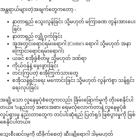
အန္တရာယ်များတဲ့အချက်တွေကတော့ -
နာတာရှည် သွေးလွန်ခြင်း သို့မဟုတ် မကြာခဏ တွန်းအားပေး
ခြင်း
နာတာရှည် လျှို့ဝှက်ခြင်း
အူအတွင်းရောင်ရမ်းရောဂါ (Crohn's ရောဂါ သို့မဟုတ် အနာ
ကြောင်းရောင်ရမ်းရောဂါ)
ယခင် စအိုခွဲစိတ်မှု သို့မဟုတ် ဒဏ်ရာ
ကိုယ်ဝန်နဲ့ မွေးဖွားခြင်း
တင်းကြပ်တဲ့ စအိုကြွက်သားတွေ
စအိုသန့်ရှင်းရေး မကောင်းခြင်း သို့မဟုတ် လွန်ကဲစွာ သန့်ရှင်း
ရေးလုပ်ခြင်း
အချို့သော လူနေမှုပုံစံတွေကလည်း ခြိမ်းခြောက်မှုကို တိုးစေနိုင်ပါ
တယ်။ ใยနည်းတဲ့ အစားအစာ၊ ရေမလုံလောက်တာနဲ့ လူနေမှုပုံစံ
လှုပ်ရှားမှု နည်းတာတွေက တင်ပါးဆုံရည် ပြတ်ရှဒ် ဖြစ်ပွားမှုကို ဖြစ်
စေနိုင်ပါတယ်။
သွေးစီးဆင်းမှုကို ထိခိုက်စေတဲ့ ဆီးချိုရောဂါ ဒါမှမဟုတ်