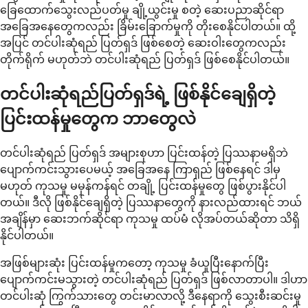
ခြေထောက်သွေးလည်ပတ်မှု ချို့ယွင်းမှု စတဲ့ ဆေးပညာဆိုင်ရာ
အခြေအနေတွေကလည်း ခြိမ်းခြောက်မှုကို တိုးစေနိုင်ပါတယ်။ ထို့
အပြင် တင်ပါးဆုံရည် ပြတ်ရှဒ် ဖြစ်စေတဲ့ ဆေးဝါးတွေကလည်း
တိုက်ရိုက် မဟုတ်ဘဲ တင်ပါးဆုံရည် ပြတ်ရှဒ် ဖြစ်စေနိုင်ပါတယ်။
တင်ပါးဆုံရည်ပြတ်ရှဒ်ရဲ့ ဖြစ်နိုင်ချေရှိတဲ့
ပြင်းထန်မှုတွေက ဘာတွေလဲ
တင်ပါးဆုံရည် ပြတ်ရှဒ် အများစုဟာ ပြင်းထန်တဲ့ ပြဿနာမရှိဘဲ
ပျောက်ကင်းသွားပေမယ့် အခြေအနေ ကြာရှည် ဖြစ်နေရင် ဒါမှ
မဟုတ် ကုသမှု မမှန်ကန်ရင် တချို့ ပြင်းထန်မှုတွေ ဖြစ်ပွားနိုင်ပါ
တယ်။ ဒီလို ဖြစ်နိုင်ချေရှိတဲ့ ပြဿနာတွေကို နားလည်ထားရင် ဘယ်
အချိန်မှာ ဆေးဘက်ဆိုင်ရာ ကုသမှု ထပ်မံ လိုအပ်တယ်ဆိုတာ သိရှိ
နိုင်ပါတယ်။
အဖြစ်များဆုံး ပြင်းထန်မှုကတော့ ကုသမှု ခံယူပြီးနောက်ပြီး
ပျောက်ကင်းမသွားတဲ့ တင်ပါးဆုံရည် ပြတ်ရှဒ် ဖြစ်လာတာပါ။ ဒါဟာ
တင်ပါးဆုံ ကြွက်သားတွေ တင်းမာလာလို့ ဒီနေရာကို သွေးစီးဆင်းမှု