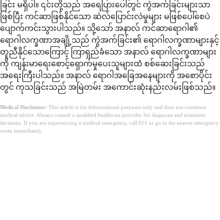
ခြင်း မရှိပါ။ ၎င်းတို့သည် အရေပြားပေါ်တွင် ကွဲအက်ခြင်းများသာ
ဖြစ်ပြီး ကင်ဆာဖြစ်နိုင်သော ဆဲလ်ပြောင်းလဲမှုများ မဖြစ်ပေါ်စေပဲ
ပျောက်ကင်းသွားပါသည်။ သို့သော် အနာလ် ကင်ဆာရောဂါ၏
ရောဂါလက္ခဏာအချို့သည် ကွဲအက်ခြင်း၏ ရောဂါလက္ခဏာများနှင့်
တူညီနိုင်သောကြောင့် ကြာရှည်ခံသော အနာလ် ရောဂါလက္ခဏာများ
ကို ကျန်းမာရေးစောင့်ရှောက်မှုပေးသူများထံ စစ်ဆေးခြင်းသည်
အရေးကြီးပါသည်။ အနာလ် ရောဂါအခြေအနေများကို အစောပိုင်း
တွင် ကုသခြင်းသည် အမြဲတမ်း အကောင်းဆုံးနည်းလမ်းဖြစ်သည်။
Medical Disclaimer:
This article is for informational purposes only and does not constitute
medical advice. Always consult a qualified healthcare provider for diagnosis and treatment
decisions. If you are experiencing a medical emergency, call 911 or go to the nearest emergency
room immediately.