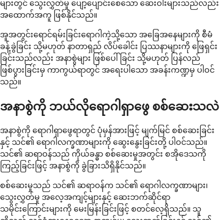
များတွင် သွေးလွှတ်မှု ပျော့ပျောင်းစေသော ဆေးဝါးများသည်လည်း
အထောက်အကူ ဖြစ်နိုင်သည်။
အူအတွင်းရောင်ရမ်းခြင်းရောဂါကဲ့သို့သော အခြေအနေများကို စီမံ
ခန့်ခွဲခြင်း သို့မဟုတ် နာတာရှည် လိပ်ခေါင်း ပြဿနာများကို ဖြေရှင်း
ခြင်းသည်လည်း အနာစွဲများ ဖြစ်ပေါ်ခြင်း သို့မဟုတ် ပြန်လည်
ဖြစ်ပွားခြင်းမှ ကာကွယ်ရာတွင် အရေးပါသော အခန်းကဏ္ဍမှ ပါဝင်
သည်။
အနာစွဲကို ဘယ်လိုရောဂါရှာဖွေ စစ်ဆေးသလဲ
အနာစွဲကို ရောဂါရှာဖွေရာတွင် ပုံမှန်အားဖြင့် မျက်မြင် စစ်ဆေးခြင်း
နှင့် သင်၏ ရောဂါလက္ခဏာများကို ဆွေးနွေးခြင်းတို့ ပါဝင်သည်။
သင်၏ ဆရာဝန်သည် ကိုယ်ခန္ဓာ စစ်ဆေးမှုအတွင်း စအိုဒေသကို
ကြည့်ခြင်းဖြင့် အနာစွဲကို ခွဲခြားသိရှိနိုင်သည်။
စစ်ဆေးမှုသည် သင်၏ ဆရာဝန်က သင်၏ ရောဂါလက္ခဏာများ၊
သွေးလွှတ်မှု အလေ့အကျင့်များနှင့် ဆေးဘက်ဆိုင်ရာ
သမိုင်းကြောင်းများကို မေးမြန်းခြင်းဖြင့် စတင်လေ့ရှိသည်။ သူ