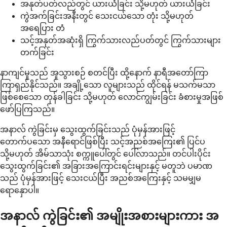
အနုတ်ပတ်လည်တွင် ယားယံခြင်း သို့မဟုတ် ယားယံခြင်း
ကွဲအက်ခြင်းအနီးတွင် သေးငယ်သော တုံး သို့မဟုတ်
အရေပြား တံ
သင့်အနုတ်အဆုံးရှိ ကြွက်သားလည်ပတ်တွင် ကြွက်သားများ
တက်ခြင်း
နာကျင်မှုသည် အူသွားစဉ် စတင်ပြီး ထို့နောက် နာရီအတော်ကြာ
ကြာရှည်နိုင်သည်။ အချို့သော လူများသည် ထိုင်ရန် မသက်မသာ
ဖြစ်စေသော တုန်ခါခြင်း သို့မဟုတ် လောင်ကျွမ်းခြင်း ခံစားမှုအဖြစ်
ဖော်ပြကြသည်။
အနာလ် ကွဲခြင်းမှ သွေးထွက်ခြင်းသည် ပုံမှန်အားဖြင့်
တောက်ပသော အနီရောင်ဖြစ်ပြီး သင့်အညစ်အကြေး၏ ပြင်ပ
သို့မဟုတ် အိမ်သာသုံး စက္ကူပေါ်တွင် ပေါ်လာသည်။ တင်ပါးပိုင်း
သွေးထွက်ခြင်း၏ အခြားအကြောင်းရင်းများနှင့် မတူဘဲ ပမာဏ
သည် ပုံမှန်အားဖြင့် သေးငယ်ပြီး အညစ်အကြေးနှင့် သမမျှမ
ရောနှောပါ။
အနာလ် ကွဲခြင်း၏ အမျိုးအစားများကား အ