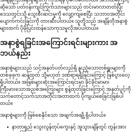
ဆိုသော် ပတ်ဝန်းကျင်ကြွက်သားများသည် တင်းမာလာတတ်ပြီး
ဒေသတွင်းသို့ သွေးစီးဆင်းမှုကို လျော့ကျစေပြီး သဘာဝအတိုင်း
ပျောက်ကင်းခြင်းကို တားဆီးပါတယ်။ သူတို့သည် အချိန်တိုအနာစွဲ
များထက် ပိုမိုပြင်းထန်သောကုသမှုလိုအပ်ပါတယ်။
အနာစွဲရခြင်းအကြောင်းရင်းများကား အ
ဘယ်နည်း
အနာစွဲများသည် သင့်အနုတ်ပတ်လည်ရှိ နူးညံ့သောတစ်ရှူးများကို
တစ်ခုခုက ဆန့်ထုတ် သို့မဟုတ် ဒဏ်ရာရရှိခြင်းကြောင့် ဖြစ်ပွားလေ့
ရှိပါတယ်။ အဖြစ်များဆုံးအကြောင်းရင်းမှာ ခိုင်ခိုင်မာမာ၊
ကြီးမားသောအညစ်အကြေးများ စွန့်ထုတ်ခြင်းကြောင့် အနုတ်ပွင့်ကို
သက်တောင့်သက်သာအတိုင်းအတာထက် ပိုကျယ်စေခြင်းဖြစ်ပါ
တယ်။
အနာစွဲများကို ဖြစ်စေနိုင်သော အချက်အချို့ရှိပါတယ်။
နာတာရှည် သွေးလွန်တုပ်ကွေးနှင့် အူသွားချိန်တွင် တွန်းအား