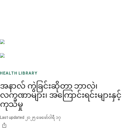
Benchmarks
Stories
FAQ
Sign up / Log in
HEALTH LIBRARY
အနာလ် ကွဲခြင်းဆိုတာ ဘာလဲ၊
လက္ခဏာများ၊ အကြောင်းရင်းများနှင့်
ကုသမှု
Last updated
၂၀၂၅ ဖေဖော်ဝါရီ ၁၇