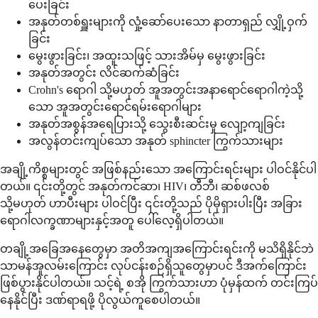
ပေးခြင်း
အနုတ်တစ်ရှူးများကို လှုံ့ဆော်ပေးသော နာတာရှည် လျှို့ဝှက်
ခြင်း
မွေးဖွားခြင်း၊ အထူးသဖြင့် သားအိမ်မှ မွေးဖွားခြင်း
အနုတ်အတွင်း လိင်ဆက်ဆံခြင်း
Crohn's ရောဂါ သို့မဟုတ် အူအတွင်းအနာရောင်ရောဂါကဲ့သို့
သော အူအတွင်းရောင်ရမ်းရောဂါများ
အနုတ်အစွန်အရေပြားသို့ သွေးစီးဆင်းမှု လျော့ကျခြင်း
အလွန်တင်းကျပ်သော အနုတ် sphincter ကြွက်သားများ
အချို့ကိစ္စများတွင် အဖြစ်နည်းသော အကြောင်းရင်းများ ပါဝင်နိုင်ပါ
တယ်။ ၎င်းတို့တွင် အနုတ်ကင်ဆာ၊ HIV၊ တီဘီ၊ ဆစ်ဖလစ်
သို့မဟုတ် ဟာပီးများ ပါဝင်ပြီး ၎င်းတို့သည် ပိုမိုရှားပါးပြီး အခြား
ရောဂါလက္ခဏာများနှင့်အတူ ပေါ်လေ့ရှိပါတယ်။
တချို့အခြေအနေတွေမှာ အတိအကျအကြောင်းရင်းကို မသိရှိနိုင်ဘဲ
သာမန်အူလမ်းကြောင်း လုပ်ငန်းစဉ်ရှိသူတွေမှာပင် ဒီအက်ကြောင်း
ဖြစ်ပွားနိုင်ပါတယ်။ သင့်ရဲ့ စအို ကြွက်သားဟာ ပုံမှန်ထက် တင်းကြပ်
နေနိုင်ပြီး ဒဏ်ရာရဖို့ ပိုလွယ်ကူစေပါတယ်။