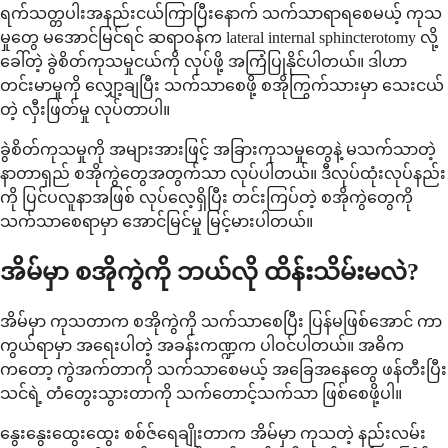
ရက်သတ္တပါးအနည်းငယ်ကြာပြီးနောက် သက်သာရာရစေမယ့် ကုသ
မှုတွေ မအောင်မြင်ရင် ဆရာဝန်က lateral internal sphincterotomy လို့
ခေါ်တဲ့ ခွဲစိတ်ကုသမှုငယ်ကို လုပ်ဖို့ အကြံပြုနိုင်ပါတယ်။ ဒါဟာ
တင်းမာမှုကို လျှော့ချပြီး သက်သာစေဖို့ စအိုကြွက်သားမှာ သေးငယ်
တဲ့ လှီးဖြတ်မှု လုပ်တာပါ။
ခွဲစိတ်ကုသမှုကို အများအားဖြင့် အခြားကုသမှုတွေနဲ့ မသက်သာတဲ့
နာတာရှည် စအိုကွဲတွေအတွက်သာ လုပ်ပါတယ်။ ဒီလုပ်ထုံးလုပ်နည်း
ကို ပြင်ပလူနာအဖြစ် လုပ်လေ့ရှိပြီး တင်းကြပ်တဲ့ စအိုကွဲတွေကို
သက်သာစေရာမှာ အောင်မြင်မှု မြင့်မားပါတယ်။
အိမ်မှာ စအိုကွဲကို ဘယ်လို ထိန်းသိမ်းမလဲ?
အိမ်မှာ ကုသတာက စအိုကွဲကို သက်သာစေပြီး ပြန်မဖြစ်အောင် ကာ
ကွယ်ရာမှာ အရေးပါတဲ့ အခန်းကဏ္ဍက ပါဝင်ပါတယ်။ အဓိက
ကတော့ ကွဲအက်တာကို သက်သာစေမယ့် အခြေအနေတွေ ဖန်တီးပြီး
သင်ရဲ့ တံတွေးသွားတာကို သက်တောင့်သက်သာ ဖြစ်စေဖို့ပါ။
နွေးနွေးထွေးထွေး စစ်ဇ်ရေချိုးတာက အိမ်မှာ ကုသတဲ့ နည်းလမ်း