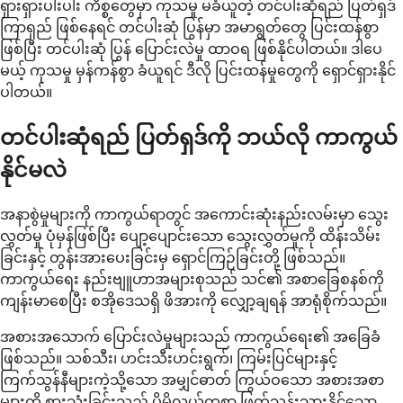
ရှားရှားပါးပါး ကိစ္စတွေမှာ ကုသမှု မခံယူတဲ့ တင်ပါးဆုံရည် ပြတ်ရှဒ်
ကြာရှည် ဖြစ်နေရင် တင်ပါးဆုံ ပြွန်မှာ အမာရွတ်တွေ ပြင်းထန်စွာ
ဖြစ်ပြီး တင်ပါးဆုံ ပြွန် ပြောင်းလဲမှု ထာဝရ ဖြစ်နိုင်ပါတယ်။ ဒါပေ
မယ့် ကုသမှု မှန်ကန်စွာ ခံယူရင် ဒီလို ပြင်းထန်မှုတွေကို ရှောင်ရှားနိုင်
ပါတယ်။
တင်ပါးဆုံရည် ပြတ်ရှဒ်ကို ဘယ်လို ကာကွယ်
နိုင်မလဲ
အနာစွဲမှုများကို ကာကွယ်ရာတွင် အကောင်းဆုံးနည်းလမ်းမှာ သွေး
လွှတ်မှု ပုံမှန်ဖြစ်ပြီး ပျော့ပျောင်းသော သွေးလွှတ်မှုကို ထိန်းသိမ်း
ခြင်းနှင့် တွန်းအားပေးခြင်းမှ ရှောင်ကြဉ်ခြင်းတို့ ဖြစ်သည်။
ကာကွယ်ရေး နည်းဗျူဟာအများစုသည် သင်၏ အစာခြေစနစ်ကို
ကျန်းမာစေပြီး စအိုဒေသရှိ ဖိအားကို လျှော့ချရန် အာရုံစိုက်သည်။
အစားအသောက် ပြောင်းလဲမှုများသည် ကာကွယ်ရေး၏ အခြေခံ
ဖြစ်သည်။ သစ်သီး၊ ဟင်းသီးဟင်းရွက်၊ ကြမ်းပြင်များနှင့်
ကြက်သွန်နီများကဲ့သို့သော အမျှင်ဓာတ် ကြွယ်ဝသော အစားအစာ
များကို စားသုံးခြင်းသည် ပိုမိုလွယ်ကူစွာ ဖြတ်သန်းသွားနိုင်သော