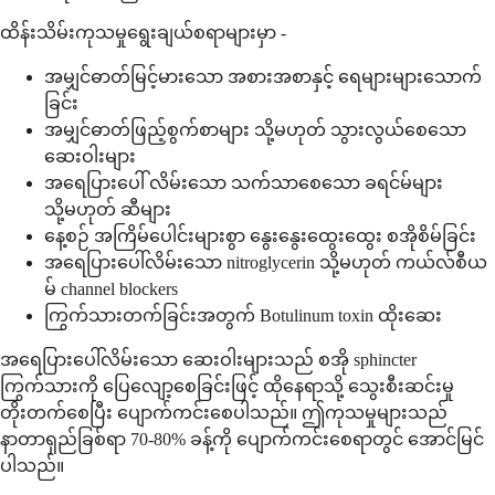
ထိန်းသိမ်းကုသမှုရွေးချယ်စရာများမှာ -
အမျှင်ဓာတ်မြင့်မားသော အစားအစာနှင့် ရေများများသောက်
ခြင်း
အမျှင်ဓာတ်ဖြည့်စွက်စာများ သို့မဟုတ် သွားလွယ်စေသော
ဆေးဝါးများ
အရေပြားပေါ် လိမ်းသော သက်သာစေသော ခရင်မ်များ
သို့မဟုတ် ဆီများ
နေ့စဉ် အကြိမ်ပေါင်းများစွာ နွေးနွေးထွေးထွေး စအိုစိမ်ခြင်း
အရေပြားပေါ်လိမ်းသော nitroglycerin သို့မဟုတ် ကယ်လ်စီယ
မ် channel blockers
ကြွက်သားတက်ခြင်းအတွက် Botulinum toxin ထိုးဆေး
အရေပြားပေါ်လိမ်းသော ဆေးဝါးများသည် စအို sphincter
ကြွက်သားကို ပြေလျော့စေခြင်းဖြင့် ထိုနေရာသို့ သွေးစီးဆင်းမှု
တိုးတက်စေပြီး ပျောက်ကင်းစေပါသည်။ ဤကုသမှုများသည်
နာတာရှည်ခြစ်ရာ 70-80% ခန့်ကို ပျောက်ကင်းစေရာတွင် အောင်မြင်
ပါသည်။