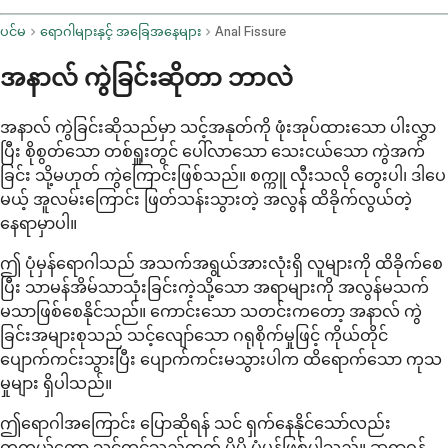
ပင်မ
ရောဂါများနှင့် အခြေအနေများ
Anal Fissure
အနာလ် ကွဲခြင်းဆိုတာ ဘာလဲ
အနာလ် ကွဲခြင်းဆိုသည်မှာ သင့်အနုတ်ကို ဖုံးအုပ်ထားသော ပါးလွှာ
ပြီး စိုစွတ်သော တစ်ရှူးတွင် ပေါ်လာသော သေးငယ်သော ကွဲအက်
ခြင်း သို့မဟုတ် ကွဲကြောင်းဖြစ်သည်။ စက္ကူ လှီးသလို တွေးပါ၊ ဒါပေ
မယ့် အူလမ်းကြောင်း ဖြတ်သန်းသွားတဲ့ အလွန် ထိခိုက်လွယ်တဲ့
နေရာမှာပါ။
ဤ ပုံမှန်ရောဂါသည် အသက်အရွယ်အားလုံးရှိ လူများကို ထိခိုက်စေ
ပြီး သာမန်အိမ်သာသုံးခြင်းကဲ့သို့သော အရာများကို အလွန်မသက်
မသာဖြစ်စေနိုင်သည်။ ကောင်းသော သတင်းကတော့ အနာလ် ကွဲ
ခြင်းအများစုသည် သင့်လျော်သော ဂရုစိုက်မှုဖြင့် ကိုယ်တိုင်
ပျောက်ကင်းသွားပြီး ပျောက်ကင်းမသွားပါက ထိရောက်သော ကုသ
မှုများ ရှိပါသည်။
ဤရောဂါအကြောင်း ပြောဆိုရန် သင် ရှက်နေနိုင်သော်လည်း
တကယ်တော့ သင်ထင်သည်ထက် ပိုမို ပုံမှန်ဖြစ်ပါသည်။ ဆရာဝန်