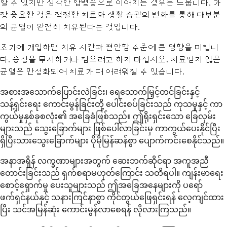
할 수 있지만 심각한 합병증으로 이어지는 경우는 드뭅니다. 가
장 중요한 것은 적절한 치료와 생활 습관의 변화를 통해 대부분
의 균열이 완전히 치유된다는 것입니다.
조기에 개입하면 치유 시간과 편안함 수준에 큰 영향을 미칩니
다. 증상을 무시하거나 참으려고 하지 마십시오. 치료받지 않은
균열은 만성화되어 치료가 더 어려워질 수 있습니다.
အစားအသောက်ပြောင်းလဲခြင်း၊ ရေသောက်မြှင့်တင်ခြင်းနှင့်
သန့်ရှင်းရေး ကောင်းမွန်ခြင်းတို့ ပေါင်းစပ်ခြင်းသည် ကုသမှုနှင့် ကာ
ကွယ်မှုနှစ်ခုစလုံး၏ အခြေခံဖြစ်သည်။ ဤရိုးရှင်းသော ခြေလှမ်း
များသည် သွေးခြောက်များ ဖြစ်ပေါ်လာခြင်းမှ ကာကွယ်ပေးနိုင်ပြီး
ရှိပြီးသားသွေးခြောက်များ ပိုမိုမြန်ဆန်စွာ ပျောက်ကင်းစေနိုင်သည်။
အနာအရှိန် လက္ခဏာများအတွက် ဆေးဘက်ဆိုင်ရာ အကူအညီ
တောင်းခြင်းသည် ရှက်စရာမဟုတ်ကြောင်း သတိရပါ။ ကျန်းမာရေး
စောင့်ရှောက်မှု ပေးသူများသည် ဤအခြေအနေများကို ပရော်
ဖက်ရှင်နယ်နှင့် သနားကြင်နာစွာ ကိုင်တွယ်ဖြေရှင်းရန် လေ့ကျင်ထား
ပြီး သင်အမြန်ဆုံး ကောင်းမွန်လာစေရန် လိုလားကြသည်။