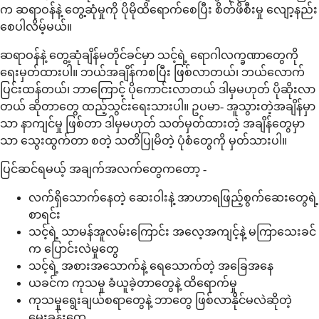
က ဆရာဝန်နဲ့ တွေ့ဆုံမှုကို ပိုမိုထိရောက်စေပြီး စိတ်ဖိစီးမှု လျော့နည်း
စေပါလိမ့်မယ်။
ဆရာဝန်နဲ့ တွေ့ဆုံချိန်မတိုင်ခင်မှာ သင့်ရဲ့ ရောဂါလက္ခဏာတွေကို
ရေးမှတ်ထားပါ။ ဘယ်အချိန်ကစပြီး ဖြစ်လာတယ်၊ ဘယ်လောက်
ပြင်းထန်တယ်၊ ဘာကြောင့် ပိုကောင်းလာတယ် ဒါမှမဟုတ် ပိုဆိုးလာ
တယ် ဆိုတာတွေ ထည့်သွင်းရေးသားပါ။ ဥပမာ- အူသွားတဲ့အချိန်မှာ
သာ နာကျင်မှု ဖြစ်တာ ဒါမှမဟုတ် သတ်မှတ်ထားတဲ့ အချိန်တွေမှာ
သာ သွေးထွက်တာ စတဲ့ သတိပြုမိတဲ့ ပုံစံတွေကို မှတ်သားပါ။
ပြင်ဆင်ရမယ့် အချက်အလက်တွေကတော့ -
လက်ရှိသောက်နေတဲ့ ဆေးဝါးနဲ့ အာဟာရဖြည့်စွက်ဆေးတွေရဲ့
စာရင်း
သင့်ရဲ့ သာမန်အူလမ်းကြောင်း အလေ့အကျင့်နဲ့ မကြာသေးခင်
က ပြောင်းလဲမှုတွေ
သင့်ရဲ့ အစားအသောက်နဲ့ ရေသောက်တဲ့ အခြေအနေ
ယခင်က ကုသမှု ခံယူခဲ့တာတွေနဲ့ ထိရောက်မှု
ကုသမှုရွေးချယ်စရာတွေနဲ့ ဘာတွေ ဖြစ်လာနိုင်မလဲဆိုတဲ့
မေးခွန်းတွေ