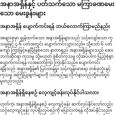
အနာအရှိန်နှင့် ပတ်သက်သော မကြာခဏမေး
သော မေးခွန်းများ
အနာအရှိန် ပျောက်ကင်းရန် ဘယ်လောက်ကြာမည်နည်း
အများစုမှာ ချွန်ထက်သော အနာအရှိန်များသည် သင့်လျော်သော ကု
သမှုဖြင့် ၄-၆ ပတ်အတွင်း ပျောက်ကင်းသွားသည်။ သို့သော် ၆ ပတ်
ကျော် ကြာမြင့်နေပြီဖြစ်သော နာတာရှည် အနာအရှိန်များသည် ဆေး
ဘက်ဆိုင်ရာ ကုသမှု သို့မဟုတ် ခွဲစိတ်ကုသမှု လိုအပ်ပါက ပြည့်စုံစွာ
ပျောက်ကင်းရန် လအတော်ကြာ ကြာနိုင်သည်။ ပျောက်ကင်း
ချိန်သည် အနာအရှိန်၏ ပြင်းထန်မှု၊ သင့်ကျန်းမာရေး တစ်ခုလုံးနှင့်
ကုသမှု အကြံပြုချက်များကို သင်မည်မျှ လိုက်နာသည်တို့ပေါ်တွင်
မူတည်သည်။
အနာအရှိန်ရှိနေစဉ် လေ့ကျင့်ခန်းလုပ်နိုင်ပါသလား
ဟုတ်ကဲ့၊ အနာအရှိန်ရှိနေစဉ် လေ့ကျင့်ခန်း ဆက်လုပ်နိုင်သော်လည်း
သင့်လေ့ကျင့်ခန်း လုပ်ရိုးလုပ်စဉ်ကို ပြောင်းလဲရန် လိုအပ်နိုင်သည်။