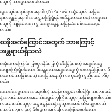
တွေကို ကာကွယ်ပေးပါတယ်။
အူအတွင်းရောင်ရမ်းရောဂါ၊ ภูมิคุ้มกันบกพร่อง သို့မဟုတ် အခြား
နာတာရှည်ရောဂါ အတွေ့အကြုံရှိရင် စအိုနဲ့ပတ်သက်တဲ့ လက္ခဏာ
တွေကို ကျန်းမာရေး ကျွမ်းကျင်သူနဲ့ အမြန်ဆုံး စစ်ဆေးသင့်ပါ
တယ်။
စအိုအက်ကြောင်းအတွက် ဘာကြောင့်
အန္တရာယ်ရှိသလဲ
စအိုအက်ကြောင်း ဖြစ်ပွားနိုင်ခြေကို တိုးမြှင့်စေတဲ့ အချက်တွေ
အများကြီးရှိပါတယ်။ ဒီအန္တရာယ်အချက်တွေကို နားလည်ခြင်းက ဒီ
မသက်မသာဖြစ်စေတဲ့ အခြေအနေကို ကာကွယ်ဖို့ ကူညီပေးပါလိမ့်
မယ်။
အသက်အရွယ်က အရေးပါတဲ့ အခန်းကဏ္ဍမှာ ပါဝင်ပြီး ကလေးငယ်
နဲ့ အလယ်အလတ်အသက်အရွယ်လူကြီးတွေမှာ အဖြစ်များပါတယ်။
ကလေးငယ်တွေမှာ သွေးလွန်တာနဲ့ အူသွားအောင် ထိန်းချုပ်တတ်
အောင် လေ့ကျင့်တဲ့ ဖိစီးမှုက အက်ကြောင်းဖြစ်စေပါတယ်။