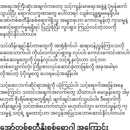
အရေးအကြီးဆုံးအချက်ကတော့ သင့်ကျန်းမာရေးအဖွဲ့နဲ့ ပုံမှန်ဆက်
သွယ်ပြီး ရောဂါလက္ခဏာတွေ ပေါ်လာရင် လျစ်လျူရှုမနေဖို့ပါ။
အော်တစ်စတီနိုးစစ်ရောဂါရှိသူ အများစုဟာ ကောင်းမွန်တဲ့ ကုသမှုနဲ့
စောင့်ရှောက်မှုရရှိရင် ပြည့်စုံပြီး လှုပ်ရှား ကြည်လင်တဲ့ဘဝကို
နေထိုင်နိုင်ပါတယ်။
သင်ထိန်းချုပ်နိုင်တာတွေကို အာရုံစိုက်ပါ- ဆရာဝန်ညွှန်ကြားသလို
ဆေးသောက်ပါ၊ ကိုယ်လက်လှုပ်ရှားမှု လုပ်ပါ၊ ကောင်းကောင်းစားပါ၊
စစ်ဆေးမှုတွေကို ပုံမှန်လုပ်ပါ။ သင့်ရဲ့နှလုံးဟာ သင့်ဘဝ
တစ်လျှောက်လုံး ကြိုးစားလုပ်ဆောင်ခဲ့တာဖြစ်လို့ အခုအခါမှာ
လိုအပ်တဲ့ ပံ့ပိုးမှုတွေ ပေးရမယ့်အချိန်ပါ။
သင့်ဆေးဘက်ဆိုင်ရာအဖွဲ့ကို ယုံကြည်ပါ၊ သင့်ရောဂါအခြေအနေ
အကြောင်း သတင်းအချက်အလက်တွေ သိထားပါ၊ မေးခွန်းတွေ ဒါမှ
မဟုတ် စိုးရိမ်စရာတွေရှိရင် ချက်ချင်းဆက်သွယ်ပါ။ ဒီရောဂါကို
ထိန်းချုပ်ဖို့ သင်တစ်ယောက်တည်း မဟုတ်ပါဘူး၊ ကောင်းမွန်တဲ့ ကု
သမှုနဲ့ သင့်ရဲ့ ရှုထောင့်ဟာ အလွန်အပြုသဘောဆောင်နိုင်ပါတယ်။
အော်တစ်စတီနိုးစစ်ရောဂါ အကြောင်း