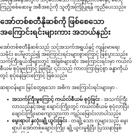
ကြည့်စစ်ဆေးမှု အစီအစဉ်ကို သူတို့အကြံပြုရန် ကူညီပေးသည်။
အော်တစ်စတီနိုဆစ်ကို ဖြစ်စေသော
အကြောင်းရင်းများကား အဘယ်နည်း
အော်တစ်စတီနိုဆစ်သည် သင့်အသက်အရွယ်နှင့် ကျန်းမာရေး
သမိုင်း ပေါ်မူတည်၍ အကြောင်းရင်းများစွာကြောင့် ဖြစ်ပွားသည်။
သက်ကြီးရွယ်အိုများတွင် အဖြစ်များဆုံး အကြောင်းရင်းမှာ ကယ်လ်
စီယမ် စုပုံမှုကြောင့် ဖြစ်ပြီး ၎င်းသည် ကာလကြာမြင့်စွာ ခန္ဓာကိုယ်
တွင် စုပုံနေခြင်းကြောင့် ဖြစ်သည်။
ဆရာဝန်များ မြင်တွေ့ရသော အဓိက အကြောင်းရင်းများမှာ -
အသက်ကြီးမှုကြောင့် ကယ်လ်စီယမ် စုပုံခြင်း -
အသက်ကြီး
လာသည်နှင့်အမျှ ချောင်းကြိုးတွင် ကယ်လ်စီယမ် စုပုံလာပြီး
ချောင်းကြိုးမာကျောသွားကာ ကျဉ်းမြောင်းလာပါသည်။
မွေးရာပါ နှလုံးချို့ယွင်းခြင်း -
တချို့သော လူများသည် မွေး
ရာပါ အော်တစ်ချောင်းကြိုး ချို့ယွင်းမှုရှိပြီး ပြဿနာဖြစ်