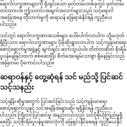
ရောဂါလက္ခဏာများကို ရိုးရှင်းသော မှတ်တမ်းတစ်ခုတွင် မှတ်တမ်း
တင်ထားပါ။ ဤသတင်းအချက်အလက်များသည် သင့်ရောဂါ
အခြေအနေ တိုးတက်မှုကို ဆရာဝန် ခြေရာခံနိုင်ရန် ကူညီပေး
ပါသည်။
သင်တွင် ရောဂါလက္ခဏာအသစ်များ ပေါ်ပေါက်လာပါက သို့မဟုတ်
ရှိပြီးသား ရောဂါလက္ခဏာများ ပိုမိုဆိုးရွားလာပါက သင့်ကျန်းမာရေး
စောင့်ရှောက်မှုအဖွဲ့နှင့် ချက်ချင်း ဆက်သွယ်ပါ။ တိတ်တဆိတ် စိုးရိမ်
ပူပန်နေခြင်းထက် စစ်ဆေးပြီး စိတ်အေးချမ်းသာစွာ ရှိနေခြင်းသည်
အမြဲတမ်း ပိုကောင်းပါသည်။
ဆရာဝန်နှင့် တွေ့ဆုံရန် သင် မည်သို့ ပြင်ဆင်
သင့်သနည်း
သင့်ချိန်းဆိုမှုအတွက် ပြင်ဆင်ခြင်းသည် သင့်ကျန်းမာရေး
စောင့်ရှောက်သူနှင့် သင်အချိန်အများဆုံး ရရှိနိုင်ရန် ကူညီပေး
ပါသည်။ ကြိုတင်ပြင်ဆင်မှု အနည်းငယ်သည် သင်ပိုမိုယုံကြည်မှုရှိ
စေပြီး သင့်စိုးရိမ်ပူပန်မှုအားလုံးကို ဖြေရှင်းနိုင်စေရန် ကူညီပေးနိုင်