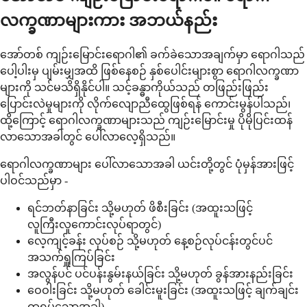
လက္ခဏာများကား အဘယ်နည်း
အော်တစ် ကျဉ်းမြောင်းရောဂါ၏ ခက်ခဲသောအချက်မှာ ရောဂါသည်
ပေါ့ပါးမှ ပျမ်းမျှအထိ ဖြစ်နေစဉ် နှစ်ပေါင်းများစွာ ရောဂါလက္ခဏာ
များကို သင်မသိရှိနိုင်ပါ။ သင့်ခန္ဓာကိုယ်သည် တဖြည်းဖြည်း
ပြောင်းလဲမှုများကို လိုက်လျောညီထွေဖြစ်ရန် ကောင်းမွန်ပါသည်၊
ထို့ကြောင့် ရောဂါလက္ခဏာများသည် ကျဉ်းမြောင်းမှု ပိုမိုပြင်းထန်
လာသောအခါတွင် ပေါ်လာလေ့ရှိသည်။
ရောဂါလက္ခဏာများ ပေါ်လာသောအခါ ယင်းတို့တွင် ပုံမှန်အားဖြင့်
ပါဝင်သည်မှာ -
ရင်ဘတ်နာခြင်း သို့မဟုတ် ဖိစီးခြင်း (အထူးသဖြင့်
လူကြီးလူကောင်းလုပ်ရာတွင်)
လေ့ကျင့်ခန်း လုပ်စဉ် သို့မဟုတ် နေ့စဉ်လုပ်ငန်းတွင်ပင်
အသက်ရှူကြပ်ခြင်း
အလွန်ပင် ပင်ပန်းနွမ်းနယ်ခြင်း သို့မဟုတ် ခွန်အားနည်းခြင်း
ဝေဝါးခြင်း သို့မဟုတ် ခေါင်းမူးခြင်း (အထူးသဖြင့် ချက်ချင်း
ထရပ်သောအခါ)