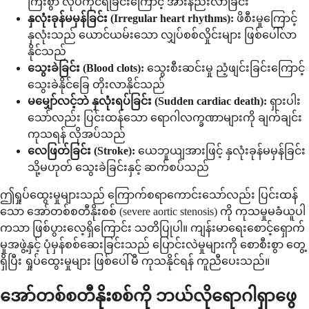
ကြီးစွာ လုပ်ကိုင်ရခြင်းကြောင့် အားနည်းလာခြင်း
နှလုံးခုန်မမှန်ခြင်း (Irregular heart rhythms):
ဖိစီးမှုကြောင့်
နှလုံးသည် ယောင်ယမ်းသော လျှပ်စစ်လှိုင်းများ ဖြစ်ပေါ်လာ
နိုင်သည်
သွေးခဲခြင်း (Blood clots):
သွေးစီးဆင်းမှု ညံ့ဖျင်းခြင်းကြောင့်
သွေးခဲနိုင်ခြေ တိုးလာနိုင်သည်
မမျှော်လင့်ဘဲ နှလုံးရပ်ခြင်း (Sudden cardiac death):
ရှားပါး
သော်လည်း ပြင်းထန်သော ရောဂါလက္ခဏာများကို ချက်ချင်း
ကုသရန် လိုအပ်သည်
လေဖြတ်ခြင်း (Stroke):
ယေဘူယျအားဖြင့် နှလုံးခုန်မမှန်ခြင်း
သို့မဟုတ် သွေးခဲခြင်းနှင့် ဆက်စပ်သည်
ဤရှုပ်ထွေးမှုများသည် ကြောက်စရာကောင်းသော်လည်း ပြင်းထန်
သော အော်တစ်စတီနိုးစစ် (severe aortic stenosis) ကို ကုသမှုမခံယူပါ
ကသာ ဖြစ်ပွားလေ့ရှိကြောင်း သတိပြုပါ။ ကျန်းမာရေးစောင့်ရှောက်
မှုအဖွဲ့နှင့် ပုံမှန်စစ်ဆေးခြင်းသည် ပြောင်းလဲမှုများကို စောစီးစွာ တွေ့
ရှိပြီး ရှုပ်ထွေးမှုများ ဖြစ်ပေါ်မီ ကုသနိုင်ရန် ကူညီပေးသည်။
အော်တစ်စတီနိုးစစ်ကို ဘယ်လိုရောဂါရှာဖွေ