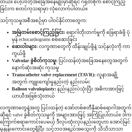
တယ်။ ပေါ့ပါးတဲ့အခြေအနေမျိုးမှာဆိုရင် ဂရုတစိုက် စောင့်ကြည့်
ခြင်းက စတင်ကုသရာမှာ လုံလောက်ပါတယ်။
သင့်ကုသမှုအစီအစဉ်မှာ ပါဝင်နိုင်တာတွေက:
အမြဲတမ်းစောင့်ကြည့်ခြင်း:
ရောဂါတိုးတက်မှုကို ခြေရာခံဖို့ ပုံ
မှန် echocardiograms စစ်ဆေးခြင်း
ဆေးဝါးများ:
လက္ခဏာတွေကို ထိန်းချုပ်ဖို့နဲ့ သင့်နှလုံးကို ကာ
ကွယ်ဖို့
Valvular ခွဲစိတ်ကုသမှု:
ပြင်းထန်တဲ့အခြေအနေတွေအတွက်
နောက်ဆုံးအဆုံး ကုသမှု
Transcatheter valve replacement (TAVR):
လူနာအချို့
အတွက် ကျူးကျော်မှုနည်းတဲ့ နည်းလမ်း
Balloon valvuloplasty:
နည်းနည်းပဲသုံးပြီး အဓိကအားဖြင့်
ယာယီအဖြစ်သုံးတယ်
လက္ခဏာတွေနဲ့အတူ ပြင်းထန်တဲ့ အော်တစ်စတီနိုဆစ်ရောဂါအတွက်
ဆိုရင် valve ခွဲစိတ်ကုသမှုကို အများအားဖြင့် အကြံပြုပါတယ်။ ဒါက
ကြောက်စရာကောင်းပေမယ့် ဒီလုပ်ထုံးလုပ်နည်းတွေဟာ အောင်မြင်
မှုနှုန်းကောင်းတွေရှိပြီး သင့်ဘဝအရည်အသွေးကို သိသိသာသာ