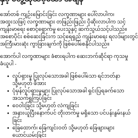
အော်တစ် ကျဉ်းမြောင်းခြင်း လက္ခဏာများ ပေါ်လာပါက၊
အထူးသဖြင့် လက္ခဏာများ တဖြည်းဖြည်း ပိုဆိုးလာပါက သင့်
ကျန်းမာရေး စောင့်ရှောက်မှု ပေးသူနှင့် ဆက်သွယ်သင့်ပါသည်။
အစောပိုင်း စစ်ဆေးခြင်းက သင့်ရေရှည် ကျန်းမာရေး ရလဒ်များတွင်
အကြီးမားဆုံး ကွာခြားချက်ကို ဖြစ်ပေါ်စေနိုင်ပါသည်။
အောက်ပါ လက္ခဏာများ ခံစားရပါက ဆေးဘက်ဆိုင်ရာ ကုသမှု
ခံယူပါ -
လှုပ်ရှားမှု ပြုလုပ်သောအခါ ဖြစ်ပေါ်သော ရင်ဘတ်နာ
သို့မဟုတ် ဖိအား
ပုံမှန်လှုပ်ရှားမှုများ ပြုလုပ်သောအခါ ရှင်းပြရခက်သော
အသက်ရှုကြပ်ခြင်း
ဝေဝါးခြင်း သို့မဟုတ် လဲကျခြင်း
အနားယူပြီးနောက်ပင် တိုးတက်မှု မရှိသော ပင်ပန်းနွမ်းနယ်
ခြင်း
ခြေထောက်၊ ခြေကျင်းဝတ် သို့မဟုတ် ခြေဖျားများ
ယောင်ယမ်းခြင်း