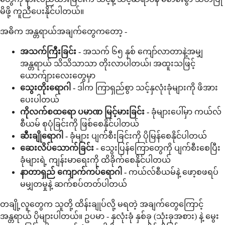
မိဖို့ ကူညီပေးနိုင်ပါတယ်။
အဓိက အန္တရာယ်အချက်တွေကတော့ -
အသက်ကြီးခြင်း -
အသက် ၆၅ နှစ် ကျော်လာတာနဲ့အမျှ
အန္တရာယ် သိသိသာသာ တိုးလာပါတယ်၊ အထူးသဖြင့်
ယောက်ျားလေးတွေမှာ
သွေးတိုးရောဂါ -
ဒါက ကြာရှည်စွာ သင့်နှလုံးခုံများကို ဖိအား
ပေးပါတယ်
ကိုလက်စထရော ပမာဏ မြင့်မားခြင်း -
ခုံများပေါ်မှာ ကယ်လ်
စီယမ် စုပုံခြင်းကို ဖြစ်စေနိုင်ပါတယ်
ဆီးချိုရောဂါ -
ခုံများ ပျက်စီးခြင်းကို ပိုမြန်စေနိုင်ပါတယ်
ဆေးလိပ်သောက်ခြင်း -
သွေးပြန်ကြောတွေကို ပျက်စီးစေပြီး
ခုံများရဲ့ ကျန်းမာရေးကို ထိခိုက်စေနိုင်ပါတယ်
နာတာရှည် ကျောက်ကပ်ရောဂါ -
ကယ်လ်စီယမ်နဲ့ ဖော့စဖရပ်
မမျှတမှုနဲ့ ဆက်စပ်တတ်ပါတယ်
တချို့လူတွေက သူတို့ ထိန်းချုပ်လို့ မရတဲ့ အချက်တွေကြောင့်
အန္တရာယ် ပိုများပါတယ်။ ဥပမာ - နှလုံးခုံ နှစ်ခု (သုံးခုအစား) နဲ့ မွေး