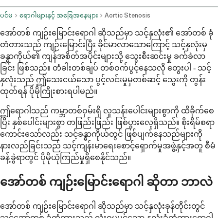
ပင်မ
ရောဂါများနှင့် အခြေအနေများ
Aortic Stenosis
အော်တစ် ကျဉ်းမြောင်းရောဂါ ဆိုသည်မှာ သင့်နှလုံး၏ အော်တစ် ခုံ
တံတားသည် ကျဉ်းမြောင်းပြီး ခိုင်မာလာသောကြောင့် သင့်နှလုံးမှ
ခန္ဓာကိုယ်၏ ကျန်အစိတ်အပိုင်းများသို့ သွေးစီးဆင်းမှု ခက်ခဲလာ
ခြင်း ဖြစ်သည်။ တံခါးတစ်ချပ် တစ်ဝက်ပွင့်နေသလို တွေးပါ - သင့်
နှလုံးသည် ဤသေးငယ်သော ပွင့်လင်းမှုမှတစ်ဆင့် သွေးကို တွန်း
ထုတ်ရန် ပိုမိုကြိုးစားရပါမည်။
ဤရောဂါသည် ကမ္ဘာတစ်ဝှမ်းရှိ လူသန်းပေါင်းများစွာကို ထိခိုက်စေ
ပြီး နှစ်ပေါင်းများစွာ တဖြည်းဖြည်း ဖြစ်ပွားလေ့ရှိသည်။ စိုးရိမ်စရာ
ကောင်းသော်လည်း သင့်ခန္ဓာကိုယ်တွင် ဖြစ်ပျက်နေသည်များကို
နားလည်ခြင်းသည် သင့်ကျန်းမာရေးစောင့်ရှောက်မှုအဖွဲ့နှင့်အတူ စီမံ
ခန့်ခွဲရာတွင် ပိုမိုယုံကြည်မှုရှိစေနိုင်သည်။
အော်တစ် ကျဉ်းမြောင်းရောဂါ ဆိုတာ ဘာလဲ
အော်တစ် ကျဉ်းမြောင်းရောဂါ ဆိုသည်မှာ သင့်နှလုံးခုန်တိုင်းတွင်
သင့်အော်တစ် ခုံတံတားသည် လုံးဝမပွင့်သော နှလုံးခုံတံတားရောဂါ