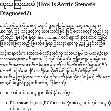
ကုသကြသလဲ (How is Aortic Stenosis
Diagnosed?)
အော်တစ်စတီနိုးစစ်ကို ရောဂါရှာဖွေခြင်းသည် သင့်ဆရာဝန်က
နားကြပ်ဖြင့် သင့်နှလုံးကို နားထောင်ခြင်းဖြင့် စတင်လေ့ရှိသည်။ သူ
တို့သည် ခြင်္သေ့ခြေရာ (heart murmur) တစ်မျိုးကို နားထောင်ကြပြီး
ခြင်္သေ့ခြေရာသည် ခြင်္သေ့ခြေရာပြဿနာများကို ညွှန်ပြနိုင်သည်။
သင့်ဆရာဝန်က အော်တစ်စတီနိုးစစ်ကို သံသယရှိပါက ပထမဦးစွာ
echocardiogram စစ်ဆေးမှု ပြုလုပ်လိမ့်မည်။ ဤနာကျင်မှုမရှိသော
အတွင်းအူတာဆောင်းစစ်ဆေးမှုသည် သင့်နှလုံး၏ လှုပ်ရှားမှုပုံရိပ်
များကို ဖန်တီးပေးပြီး သင့်ခြင်္သေ့၏ ဖွင့်ခြင်းနှင့် ပိတ်ခြင်းကို
ကောင်းမွန်စွာ ပြသပေးသည်။ ၎င်းသည် ခြင်္သေ့လုပ်ငန်းကို တိုင်းတာ
ရာတွင် စံချိန်စံညွှန်းစစ်ဆေးမှု ဖြစ်သည်။
ထပ်လောင်းစစ်ဆေးမှုများ ပါဝင်နိုင်သည်မှာ-
Electrocardiogram (ECG):
သင့်နှလုံး၏ လျှပ်စစ်လှုပ်ရှားမှုကို
စစ်ဆေးသည်