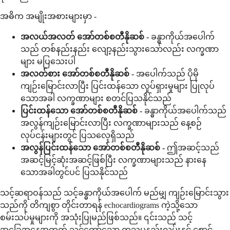
အဓိက အမျိုးအစားများမှာ -
အလယ်အလတ် အော်တစ်စတီနိုဆစ် -
ခန္ဓာကိုယ်အပေါက်
သည် တစ်နည်းနည်း လျော့နည်းသွားသော်လည်း လက္ခဏာ
များ မပြသေးပါ
အလတ်စား အော်တစ်စတီနိုဆစ် -
အပေါက်သည် ပိုမို
ကျဉ်းမြောင်းလာပြီး ပြင်းထန်သော လှုပ်ရှားမှုများ ပြုလုပ်
သောအခါ လက္ခဏာများ စတင်ပြသနိုင်သည်
ပြင်းထန်သော အော်တစ်စတီနိုဆစ် -
ခန္ဓာကိုယ်အပေါက်သည်
အလွန်ကျဉ်းမြောင်းလာပြီး လက္ခဏာများသည် နေ့စဉ်
လုပ်ငန်းများတွင် ပြသလေ့ရှိသည်
အလွန်ပြင်းထန်သော အော်တစ်စတီနိုဆစ် -
ဤအဆင့်သည်
အဆင့်မြင့်ဆုံးအဆင့်ဖြစ်ပြီး လက္ခဏာများသည် နားနေ
သောအခါတွင်ပင် ပြသနိုင်သည်
သင့်ဆရာဝန်သည် သင့်ခန္ဓာကိုယ်အပေါက် မည်မျှ ကျဉ်းမြောင်းသွား
သည်ကို တိကျစွာ တိုင်းတာရန် echocardiograms ကဲ့သို့သော
စမ်းသပ်မှုများကို အသုံးပြုမည်ဖြစ်သည်။ ၎င်းသည် သင့်
အခြေအနေအတွက် သင့်တော်သော ကုသမှုနည်းလမ်းနှင့် စောင့်