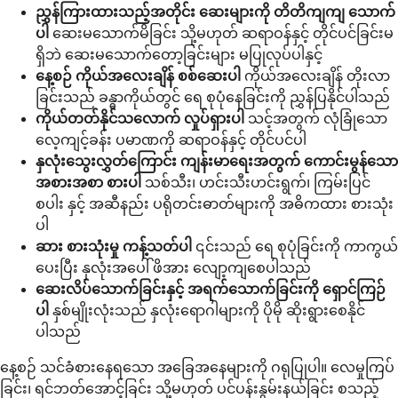
ညွှန်ကြားထားသည့်အတိုင်း ဆေးများကို တိတိကျကျ သောက်
ပါ
ဆေးမသောက်မိခြင်း သို့မဟုတ် ဆရာဝန်နှင့် တိုင်ပင်ခြင်းမ
ရှိဘဲ ဆေးမသောက်တော့ခြင်းများ မပြုလုပ်ပါနှင့်
နေ့စဉ် ကိုယ်အလေးချိန် စစ်ဆေးပါ
ကိုယ်အလေးချိန် တိုးလာ
ခြင်းသည် ခန္ဓာကိုယ်တွင် ရေ စုပုံနေခြင်းကို ညွှန်ပြနိုင်ပါသည်
ကိုယ်တတ်နိုင်သလောက် လှုပ်ရှားပါ
သင့်အတွက် လုံခြုံသော
လေ့ကျင့်ခန်း ပမာဏကို ဆရာဝန်နှင့် တိုင်ပင်ပါ
နှလုံးသွေးလွှတ်ကြောင်း ကျန်းမာရေးအတွက် ကောင်းမွန်သော
အစားအစာ စားပါ
သစ်သီး၊ ဟင်းသီးဟင်းရွက်၊ ကြမ်းပြင်
စပါး နှင့် အဆီနည်း ပရိုတင်းဓာတ်များကို အဓိကထား စားသုံး
ပါ
ဆား စားသုံးမှု ကန့်သတ်ပါ
၎င်းသည် ရေ စုပုံခြင်းကို ကာကွယ်
ပေးပြီး နှလုံးအပေါ် ဖိအား လျော့ကျစေပါသည်
ဆေးလိပ်သောက်ခြင်းနှင့် အရက်သောက်ခြင်းကို ရှောင်ကြဉ်
ပါ
နှစ်မျိုးလုံးသည် နှလုံးရောဂါများကို ပိုမို ဆိုးရွားစေနိုင်
ပါသည်
နေ့စဉ် သင်ခံစားနေရသော အခြေအနေများကို ဂရုပြုပါ။ လေမှုကြပ်
ခြင်း၊ ရင်ဘတ်အောင့်ခြင်း သို့မဟုတ် ပင်ပန်းနွမ်းနယ်ခြင်း စသည့်