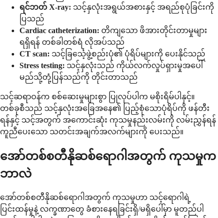
ရင်ဘတ် X-ray:
သင့်နှလုံးအရွယ်အစားနှင့် အရည်စုပုံခြင်းကို
ပြသည်
Cardiac catheterization:
တိကျသော ဖိအားတိုင်းတာမှုများ
ရရှိရန် တစ်ခါတစ်ရံ လိုအပ်သည်
CT scan:
သင့်ခြင်္သေ့ဖွဲ့စည်းပုံ၏ ပုံရိပ်များကို ပေးနိုင်သည်
Stress testing:
သင့်နှလုံးသည် ကိုယ်လက်လှုပ်ရှားမှုအပေါ်
မည်သို့တုံ့ပြန်သည်ကို တိုင်းတာသည်
သင့်ဆရာဝန်က စစ်ဆေးမှုများစွာ ပြုလုပ်ပါက မစိုးရိမ်ပါနှင့်။
တစ်ခုစီသည် သင့်နှလုံးအခြေအနေ၏ ပြည့်စုံသောပုံရိပ်ကို ဖန်တီး
ရန်နှင့် သင့်အတွက် အကောင်းဆုံး ကုသမှုနည်းလမ်းကို လမ်းညွှန်ရန်
ကူညီပေးသော သတင်းအချက်အလက်များကို ပေးသည်။
အော်တစ်စတီနိုဆစ်ရောဂါအတွက် ကုသမှုက
ဘာလဲ
အော်တစ်စတီနိုဆစ်ရောဂါအတွက် ကုသမှုဟာ သင့်ရောဂါရဲ့
ပြင်းထန်မှုနဲ့ လက္ခဏာတွေ ခံစားနေရခြင်းရှိ/မရှိပေါ်မှာ မူတည်ပါ