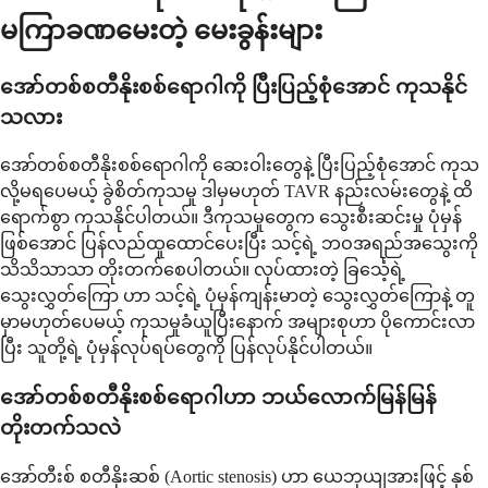
မကြာခဏမေးတဲ့ မေးခွန်းများ
အော်တစ်စတီနိုးစစ်ရောဂါကို ပြီးပြည့်စုံအောင် ကုသနိုင်
သလား
အော်တစ်စတီနိုးစစ်ရောဂါကို ဆေးဝါးတွေနဲ့ ပြီးပြည့်စုံအောင် ကုသ
လို့မရပေမယ့် ခွဲစိတ်ကုသမှု ဒါမှမဟုတ် TAVR နည်းလမ်းတွေနဲ့ ထိ
ရောက်စွာ ကုသနိုင်ပါတယ်။ ဒီကုသမှုတွေက သွေးစီးဆင်းမှု ပုံမှန်
ဖြစ်အောင် ပြန်လည်ထူထောင်ပေးပြီး သင့်ရဲ့ ဘဝအရည်အသွေးကို
သိသိသာသာ တိုးတက်စေပါတယ်။ လုပ်ထားတဲ့ ခြင်္သေ့ရဲ့
သွေးလွှတ်ကြော ဟာ သင့်ရဲ့ ပုံမှန်ကျန်းမာတဲ့ သွေးလွှတ်ကြောနဲ့ တူ
မှာမဟုတ်ပေမယ့် ကုသမှုခံယူပြီးနောက် အများစုဟာ ပိုကောင်းလာ
ပြီး သူတို့ရဲ့ ပုံမှန်လုပ်ရပ်တွေကို ပြန်လုပ်နိုင်ပါတယ်။
အော်တစ်စတီနိုးစစ်ရောဂါဟာ ဘယ်လောက်မြန်မြန်
တိုးတက်သလဲ
အော်တီးစ် စတီနိုးဆစ် (Aortic stenosis) ဟာ ယေဘုယျအားဖြင့် နှစ်