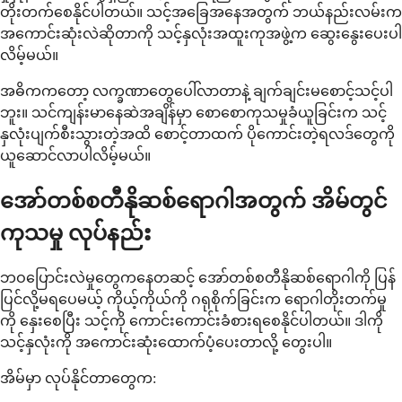
တိုးတက်စေနိုင်ပါတယ်။ သင့်အခြေအနေအတွက် ဘယ်နည်းလမ်းက
အကောင်းဆုံးလဲဆိုတာကို သင့်နှလုံးအထူးကုအဖွဲ့က ဆွေးနွေးပေးပါ
လိမ့်မယ်။
အဓိကကတော့ လက္ခဏာတွေပေါ်လာတာနဲ့ ချက်ချင်းမစောင့်သင့်ပါ
ဘူး။ သင်ကျန်းမာနေဆဲအချိန်မှာ စောစောကုသမှုခံယူခြင်းက သင့်
နှလုံးပျက်စီးသွားတဲ့အထိ စောင့်တာထက် ပိုကောင်းတဲ့ရလဒ်တွေကို
ယူဆောင်လာပါလိမ့်မယ်။
အော်တစ်စတီနိုဆစ်ရောဂါအတွက် အိမ်တွင်
ကုသမှု လုပ်နည်း
ဘဝပြောင်းလဲမှုတွေကနေတဆင့် အော်တစ်စတီနိုဆစ်ရောဂါကို ပြန်
ပြင်လို့မရပေမယ့် ကိုယ့်ကိုယ်ကို ဂရုစိုက်ခြင်းက ရောဂါတိုးတက်မှု
ကို နှေးစေပြီး သင့်ကို ကောင်းကောင်းခံစားရစေနိုင်ပါတယ်။ ဒါကို
သင့်နှလုံးကို အကောင်းဆုံးထောက်ပံ့ပေးတာလို့ တွေးပါ။
အိမ်မှာ လုပ်နိုင်တာတွေက: