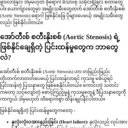
ဖွားလာခြင်း ဒါမှမဟုတ် ခုံရောဂါ မိသားစု သမိုင်းရှိခြင်း စတာတွေ
ပါ။ ယောက်ျားတွေမှာ အမျိုးသမီးတွေထက် အော်တီးစ် စတီးနိုးစစ်
(Aortic Stenosis) ရောဂါ ဖြစ်နိုင်ခြေ ပိုများပေမယ့် အမျိုးသမီးတွေ
လည်း ဖြစ်နိုင်ပါတယ်။
အော်တီးစ် စတီးနိုးစစ် (Aortic Stenosis) ရဲ့
ဖြစ်နိုင်ချေရှိတဲ့ ပြင်းထန်မှုတွေက ဘာတွေ
လဲ?
အော်တီးစ် စတီးနိုးစစ် (Aortic Stenosis) ဟာ တဖြည်းဖြည်း
တိုးတက်လာတတ်ပေမယ့် ပြင်းထန်လာရင် ကုသမှု မခံယူရင်
ပြင်းထန်တဲ့ ပြသနာတွေ ဖြစ်စေနိုင်ပါတယ်။ ကောင်းတဲ့ သတင်း
ကတော့ သင့်လျော်တဲ့ စောင့်ကြည့်မှုနဲ့ ကုသမှုတွေနဲ့ ဒီပြသနာတွေကို
ကာကွယ် ဒါမှမဟုတ် ထိရောက်စွာ ထိန်းချုပ်နိုင်ပါတယ်။
ဖြစ်နိုင်ချေရှိတဲ့ ပြင်းထန်မှုတွေကတော့ -
နှလုံးလုံးဝအားနည်းခြင်း (Heart failure):
နှလုံးသည် လုပ်အား