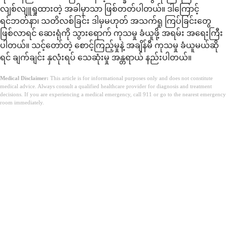
လျစ်လျူရှုထားတဲ့ အခါမှာသာ ဖြစ်တတ်ပါတယ်။ ဒါကြောင့်
ရင်ဘတ်နာ၊ သတိလစ်ခြင်း ဒါမှမဟုတ် အသက်ရှု ကြပ်ခြင်းတွေ
ဖြစ်လာရင် ဆေးရုံကို သွားရောက် ကုသမှု ခံယူဖို့ အရမ်း အရေးကြီး
ပါတယ်။ သင့်တော်တဲ့ စောင့်ကြည့်မှုနဲ့ အချိန်မီ ကုသမှု ခံယူမယ်ဆို
ရင် ချက်ချင်း နှလုံးရပ် သေဆုံးမှု အန္တရာယ် နည်းပါတယ်။
Medical Disclaimer:
This article is for informational purposes only and does not constitute
medical advice. Always consult a qualified healthcare provider for diagnosis and treatment
decisions. If you are experiencing a medical emergency, call 911 or go to the nearest emergency
room immediately.