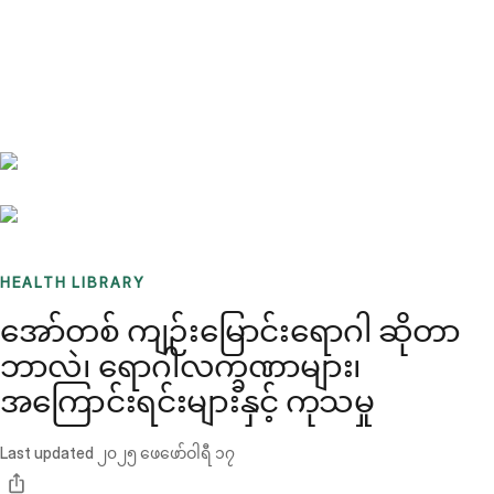
Benchmarks
Stories
FAQ
Sign up / Log in
HEALTH LIBRARY
အော်တစ် ကျဉ်းမြောင်းရောဂါ ဆိုတာ
ဘာလဲ၊ ရောဂါလက္ခဏာများ၊
အကြောင်းရင်းများနှင့် ကုသမှု
Last updated
၂၀၂၅ ဖေဖော်ဝါရီ ၁၇