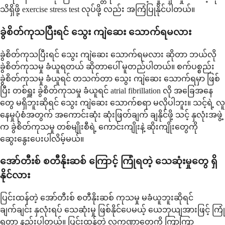
သိရှိဖို့ exercise stress test လုပ်ဖို့ လည်း အကြံပြုနိုင်ပါတယ်။
ခွဲစိတ်ကုသပြီးရင် သွေး ကျဲဆေး သောက်ရမလား
ခွဲစိတ်ကုသပြီးရင် သွေး ကျဲဆေး သောက်ရမလား ဆိုတာ ဘယ်လို
ခွဲစိတ်ကုသမှု ခံယူရတယ် ဆိုတာပေါ် မူတည်ပါတယ်။ စက်ပစ္စည်း
ခွဲစိတ်ကုသမှု ခံယူရင် တသက်တာ သွေး ကျဲဆေး သောက်ရမှာ ဖြစ်
ပြီး တစ်ရှူး ခွဲစိတ်ကုသမှု ခံယူရင် atrial fibrillation လို အခြေအနေ
တွေ မရှိဘူးဆိုရင် သွေး ကျဲဆေး သောက်စရာ မလိုပါဘူး။ သင့်ရဲ့ လူ
နေမှုပုံစံအတွက် အကောင်းဆုံး ဆုံးဖြတ်ချက် ချနိုင်ဖို့ သင့် နှလုံးအဖွဲ့
က ခွဲစိတ်ကုသမှု တစ်မျိုးစီရဲ့ ကောင်းကျိုးနဲ့ ဆိုးကျိုးတွေကို
ဆွေးနွေးပေးပါလိမ့်မယ်။
အော်တီးစ် စတီနိုးဆစ် ကြောင့် ကြုံရတဲ့ သေဆုံးမှုတွေ ရှိ
နိုင်လား
ပြင်းထန်တဲ့ အော်တီးစ် စတီနိုးဆစ် ကုသမှု မခံယူဘူးဆိုရင်
ချက်ချင်း နှလုံးရပ် သေဆုံးမှု ဖြစ်နိုင်ပေမယ့် ယေဘုယျအားဖြင့် ကြုံ
ရတာ နည်းပါတယ်။ ပြင်းထန်တဲ့ လက္ခဏာတွေကို ကြာကြာ