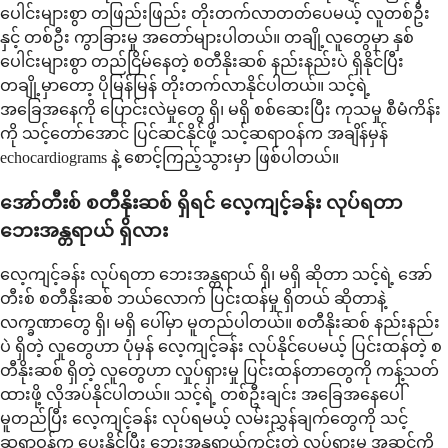
ပေါင်းများစွာ တဖြည်းဖြည်း တိုးတက်လာတတ်ပေမယ့် လူတစ်ဦး
နှင့် တစ်ဦး ကွာခြားမှု အတော်များပါတယ်။ တချို့လူတွေမှာ နှစ်
ပေါင်းများစွာ တည်ငြိမ်နေတဲ့ စတီနိုးဆစ် နည်းနည်းပဲ ရှိနိုင်ပြီး
တချို့မှာတော့ ပိုမြန်မြန် တိုးတက်လာနိုင်ပါတယ်။ သင့်ရဲ့
အခြေအနေကို ပြောင်းလဲမှုတွေ ရှိ၊ မရှိ စစ်ဆေးပြီး ကုသမှု စီမံကိန်း
ကို သင့်တော်အောင် ပြင်ဆင်နိုင်ဖို့ သင့်ဆရာဝန်က အချိန်မှန်
echocardiograms နဲ့ စောင့်ကြည့်သွားမှာ ဖြစ်ပါတယ်။
အော်တီးစ် စတီနိုးဆစ် ရှိရင် လေ့ကျင့်ခန်း လုပ်ရတာ
ဘေးအန္တရာယ် ရှိလား
လေ့ကျင့်ခန်း လုပ်ရတာ ဘေးအန္တရာယ် ရှိ၊ မရှိ ဆိုတာ သင့်ရဲ့ အော်
တီးစ် စတီနိုးဆစ် ဘယ်လောက် ပြင်းထန်မှု ရှိတယ် ဆိုတာနဲ့
လက္ခဏာတွေ ရှိ၊ မရှိ ပေါ်မှာ မူတည်ပါတယ်။ စတီနိုးဆစ် နည်းနည်း
ပဲ ရှိတဲ့ လူတွေဟာ ပုံမှန် လေ့ကျင့်ခန်း လုပ်နိုင်ပေမယ့် ပြင်းထန်တဲ့ စ
တီနိုးဆစ် ရှိတဲ့ လူတွေဟာ လှုပ်ရှားမှု ပြင်းထန်တာတွေကို ကန့်သတ်
ထားဖို့ လိုအပ်နိုင်ပါတယ်။ သင့်ရဲ့ တစ်ဦးချင်း အခြေအနေပေါ်
မူတည်ပြီး လေ့ကျင့်ခန်း လုပ်ရမယ့် လမ်းညွှန်ချက်တွေကို သင့်
ဆရာဝန်က ပေးနိုင်ပြီး ဘေးအန္တရာယ်ကင်းတဲ့ လှုပ်ရှားမှု အဆင့်ကို