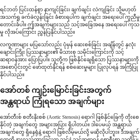
ရင်ဘတ် ပြင်းထန်စွာ နာကျင်ခြင်း၊ ချက်ချင်း လဲကျခြင်း သို့မဟုတ်
အသက်ရှု ခက်ခဲလွန်းခြင်း ခံစားရပါက ချက်ချင်း အရေးပေါ် ကူညီမှု
တောင်းခံပါ။ ဤအချက်များသည် သင့်အခြေအနေ အရေးပေါ် ကုသ
မှု လိုအပ်ကြောင်း ညွှန်ပြနိုင်ပါသည်။
လက္ခဏာများ မပြသော်လည်း ပုံမှန် ဆေးစစ်ခြင်း အချိန်တွင် နှလုံး
ချောင်းကြိုး ပြဿနာများ၏ မိသားစု သမိုင်းကြောင်းကို သင့်
ဆရာဝန်အား ပြောပြပါ။ သူတို့က ဖြစ်နိုင်ချေရှိသော ပြဿနာများကို
အစောပိုင်းတွင် ဖော်ထုတ်နိုင်ရန် စစ်ဆေးမှုများ ပြုလုပ်ရန် အကြံပြု
နိုင်ပါသည်။
အော်တစ် ကျဉ်းမြောင်းခြင်းအတွက်
အန္တရာယ် ကြုံရသော အချက်များ
အော်တီးစ် စတီးနိုးစစ် (Aortic Stenosis) ရောဂါ ဖြစ်နိုင်ခြေကို တိုးစေ
နိုင်တဲ့ အချက်တွေ အများအပြား ရှိပါတယ်။ ဒါပေမယ့် အန္တရာယ်
အချက်တွေ ရှိနေရုံနဲ့ ရောဂါ ဖြစ်လိမ့်မယ်လို့ မဆိုလိုပါဘူး။ ဒီအချက်
တွေကို နားလည်ထားခြင်းက သင့်နဲ့ သင့်ဆရာဝန် စောစီးစွာ သတိပြု