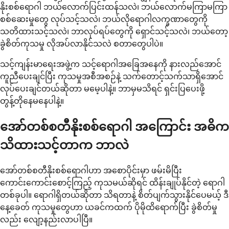
နိုးစစ်ရောဂါ ဘယ်လောက်ပြင်းထန်သလဲ၊ ဘယ်လောက်မကြာမကြာ
စစ်ဆေးမှုတွေ လုပ်သင့်သလဲ၊ ဘယ်လိုရောဂါလက္ခဏာတွေကို
သတိထားသင့်သလဲ၊ ဘာလုပ်ရပ်တွေကို ရှောင်သင့်သလဲ၊ ဘယ်တော့
ခွဲစိတ်ကုသမှု လိုအပ်လာနိုင်သလဲ စတာတွေပါပဲ။
သင့်ကျန်းမာရေးအဖွဲ့က သင့်ရောဂါအခြေအနေကို နားလည်အောင်
ကူညီပေးချင်ပြီး ကုသမှုအစီအစဉ်နဲ့ သက်တောင့်သက်သာရှိအောင်
လုပ်ပေးချင်တယ်ဆိုတာ မမေ့ပါနဲ့။ ဘာမှမသိရင် ရှင်းပြပေးဖို့
တွန့်တိုနေမနေပါနဲ့။
အော်တစ်စတီနိုးစစ်ရောဂါ အကြောင်း အဓိက
သိထားသင့်တာက ဘာလဲ
အော်တစ်စတီနိုးစစ်ရောဂါဟာ အစောပိုင်းမှာ ဖမ်းမိပြီး
ကောင်းကောင်းစောင့်ကြည့် ကုသမယ်ဆိုရင် ထိန်းချုပ်နိုင်တဲ့ ရောဂါ
တစ်ခုပါ။ ရောဂါရှိတယ်ဆိုတာ သိရတာနဲ့ စိတ်ပျက်သွားနိုင်ပေမယ့် ဒီ
နေ့ခေတ် ကုသမှုတွေဟာ ယခင်ကထက် ပိုမိုထိရောက်ပြီး ခွဲစိတ်မှု
လည်း လျော့နည်းလာပါပြီ။