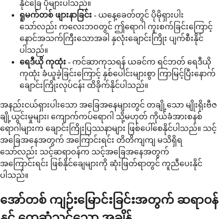
နိုင်ခြေ ပိုများပါသည်။
ရူမက်တစ် ဖျားနာခြင်း -
ယနေ့ခေတ်တွင် ပိုမိုရှားပါး
သော်လည်း ကလေးဘဝတွင် ဤရောဂါ ကူးစက်ခြင်းကြောင့်
နောင်အသက်ကြီးသောအခါ နှလုံးချောင်းကြိုး ပျက်စီးနိုင်
ပါသည်။
ရေဒီယို ကုထုံး -
ကင်ဆာကုသရန် ယခင်က ရင်ဘတ် ရေဒီယို
ကုထုံး ခံယူခဲ့ခြင်းကြောင့် နှစ်ပေါင်းများစွာ ကြာမြင့်ပြီးနောက်
ချောင်းကြိုးလုပ်ငန်း ထိခိုက်နိုင်ပါသည်။
အနည်းငယ်ရှားပါးသော အခြေအနေများတွင် တချို့သော မျိုးရိုးဗီဇ
ချို့ယွင်းမှုများ၊ ကျောက်ကပ်ရောဂါ သို့မဟုတ် ကိုယ်ခံအားစနစ်
ရောဂါများက ချောင်းကြိုးပြဿနာများ ဖြစ်ပေါ်စေနိုင်ပါသည်။ သင့်
အခြေအနေအတွက် အကြောင်းရင်း တိတိကျကျ မသိရှိရ
သော်လည်း သင့်ဆရာဝန်က သင့်အခြေအနေအတွက်
အကြောင်းရင်း ဖြစ်နိုင်ချေများကို ဆုံးဖြတ်ရာတွင် ကူညီပေးနိုင်
ပါသည်။
အော်တစ် ကျဉ်းမြောင်းခြင်းအတွက် ဆရာဝန်
နှင့် တွေ့ဆုံသင့်သော အချိန်