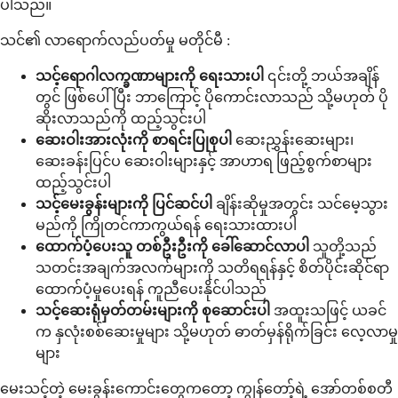
ပါသည်။
သင်၏ လာရောက်လည်ပတ်မှု မတိုင်မီ :
သင့်ရောဂါလက္ခဏာများကို ရေးသားပါ
၎င်းတို့ ဘယ်အချိန်
တွင် ဖြစ်ပေါ်ပြီး ဘာကြောင့် ပိုကောင်းလာသည် သို့မဟုတ် ပို
ဆိုးလာသည်ကို ထည့်သွင်းပါ
ဆေးဝါးအားလုံးကို စာရင်းပြုစုပါ
ဆေးညွှန်းဆေးများ၊
ဆေးခန်းပြင်ပ ဆေးဝါးများနှင့် အာဟာရ ဖြည့်စွက်စာများ
ထည့်သွင်းပါ
သင့်မေးခွန်းများကို ပြင်ဆင်ပါ
ချိန်းဆိုမှုအတွင်း သင်မေ့သွား
မည်ကို ကြိုတင်ကာကွယ်ရန် ရေးသားထားပါ
ထောက်ပံ့ပေးသူ တစ်ဦးဦးကို ခေါ်ဆောင်လာပါ
သူတို့သည်
သတင်းအချက်အလက်များကို သတိရရန်နှင့် စိတ်ပိုင်းဆိုင်ရာ
ထောက်ပံ့မှုပေးရန် ကူညီပေးနိုင်ပါသည်
သင့်ဆေးရုံမှတ်တမ်းများကို စုဆောင်းပါ
အထူးသဖြင့် ယခင်
က နှလုံးစစ်ဆေးမှုများ သို့မဟုတ် ဓာတ်မှန်ရိုက်ခြင်း လေ့လာမှု
များ
မေးသင့်တဲ့ မေးခွန်းကောင်းတွေကတော့ ကျွန်တော့်ရဲ့ အော်တစ်စတီ