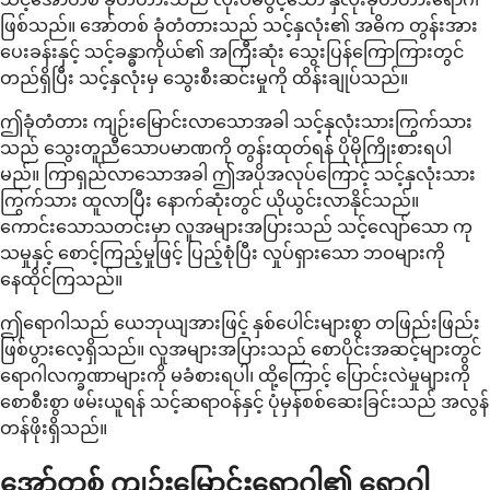
ဖြစ်သည်။ အော်တစ် ခုံတံတားသည် သင့်နှလုံး၏ အဓိက တွန်းအား
ပေးခန်းနှင့် သင့်ခန္ဓာကိုယ်၏ အကြီးဆုံး သွေးပြန်ကြောကြားတွင်
တည်ရှိပြီး သင့်နှလုံးမှ သွေးစီးဆင်းမှုကို ထိန်းချုပ်သည်။
ဤခုံတံတား ကျဉ်းမြောင်းလာသောအခါ သင့်နှလုံးသားကြွက်သား
သည် သွေးတူညီသောပမာဏကို တွန်းထုတ်ရန် ပိုမိုကြိုးစားရပါ
မည်။ ကြာရှည်လာသောအခါ ဤအပိုအလုပ်ကြောင့် သင့်နှလုံးသား
ကြွက်သား ထူလာပြီး နောက်ဆုံးတွင် ယိုယွင်းလာနိုင်သည်။
ကောင်းသောသတင်းမှာ လူအများအပြားသည် သင့်လျော်သော ကု
သမှုနှင့် စောင့်ကြည့်မှုဖြင့် ပြည့်စုံပြီး လှုပ်ရှားသော ဘဝများကို
နေထိုင်ကြသည်။
ဤရောဂါသည် ယေဘုယျအားဖြင့် နှစ်ပေါင်းများစွာ တဖြည်းဖြည်း
ဖြစ်ပွားလေ့ရှိသည်။ လူအများအပြားသည် စောပိုင်းအဆင့်များတွင်
ရောဂါလက္ခဏာများကို မခံစားရပါ၊ ထို့ကြောင့် ပြောင်းလဲမှုများကို
စောစီးစွာ ဖမ်းယူရန် သင့်ဆရာဝန်နှင့် ပုံမှန်စစ်ဆေးခြင်းသည် အလွန်
တန်ဖိုးရှိသည်။
အော်တစ် ကျဉ်းမြောင်းရောဂါ၏ ရောဂါ