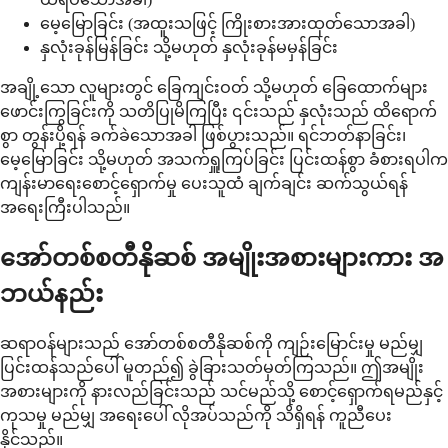
မေ့မြောခြင်း (အထူးသဖြင့် ကြိုးစားအားထုတ်သောအခါ)
နှလုံးခုန်မြန်ခြင်း သို့မဟုတ် နှလုံးခုန်မမှန်ခြင်း
အချို့သော လူများတွင် ခြေကျင်းဝတ် သို့မဟုတ် ခြေထောက်များ
ဖောင်းကြွခြင်းကို သတိပြုမိကြပြီး ၎င်းသည် နှလုံးသည် ထိရောက်
စွာ တွန်းပို့ရန် ခက်ခဲသောအခါ ဖြစ်ပွားသည်။ ရင်ဘတ်နာခြင်း၊
မေ့မြောခြင်း သို့မဟုတ် အသက်ရှူကြပ်ခြင်း ပြင်းထန်စွာ ခံစားရပါက
ကျန်းမာရေးစောင့်ရှောက်မှု ပေးသူထံ ချက်ချင်း ဆက်သွယ်ရန်
အရေးကြီးပါသည်။
အော်တစ်စတီနိုဆစ် အမျိုးအစားများကား အ
ဘယ်နည်း
ဆရာဝန်များသည် အော်တစ်စတီနိုဆစ်ကို ကျဉ်းမြောင်းမှု မည်မျှ
ပြင်းထန်သည်ပေါ် မူတည်၍ ခွဲခြားသတ်မှတ်ကြသည်။ ဤအမျိုး
အစားများကို နားလည်ခြင်းသည် သင်မည်သို့ စောင့်ရှောက်ရမည်နှင့်
ကုသမှု မည်မျှ အရေးပေါ် လိုအပ်သည်ကို သိရှိရန် ကူညီပေး
နိုင်သည်။