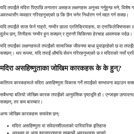
यदि तपाईंले मदिरा पिएपछि लगातार असहज लक्षणहरू अनुभव गर्नुहुन्छ भने, विशेष गरी
अवस्थासँग व्यवहार गरिरहनुभएको छ कि छैन भनेर निर्धारण गर्न मद्दत गर्न सक्छ।
यदि तपाईंले सास फेर्न गाह्रो, गम्भीर छाला प्रतिक्रियाहरू, वा एनाफिलेक्सिसका ल
दुर्लभ छन्, तिनीहरू गम्भीर हुन सक्छन् र तुरुन्तै चिकित्सा हेरचाह आवश्यक पर्दछ।
यदि तपाईंका लक्षणहरूले तपाईंको सामाजिक जीवनमा बाधा पुर्‍याइरहेको छ वा तपाईंल
सक्छन्। थप रूपमा, यदि तपाईं औषधि सेवन गरिरहनुभएको छ र मदिराको नयाँ प्रतिक्रि
मदिरा असहिष्णुताका जोखिम कारकहरू के के हुन्?
कतिपय कारकहरूले मदिरा असहिष्णुता विकास गर्ने तपाईंको सम्भावना बढाउन सक्छन
सबैभन्दा बलियो जोखिम कारक तपाईंको आनुवंशिक पृष्ठभूमि हो। एन्जाइम उत्पादनला
सक्छन्, तर कम बारम्बार।
अन्य जोखिम कारकहरू समावेश छन्:
मदिरा असहिष्णुता वा संवेदनशीलताको पारिवारिक इतिहास
अस्थमा वा अन्य श्वासप्रश्वास सम्बन्धी अवस्थाहरू भएको