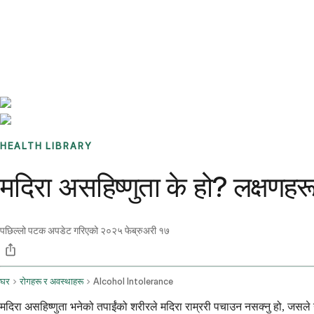
Benchmarks
Stories
FAQ
Sign up / Log in
HEALTH LIBRARY
मदिरा असहिष्णुता के हो? लक्षणह
पछिल्लो पटक अपडेट गरिएको
२०२५ फेब्रुअरी १७
घर
रोगहरू र अवस्थाहरू
Alcohol Intolerance
मदिरा असहिष्णुता भनेको तपाईंको शरीरले मदिरा राम्ररी पचाउन नसक्नु हो, जसले गर