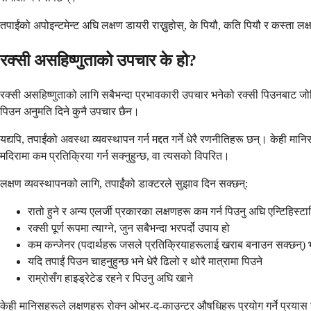
तपाईंको अपोइन्टमेन्ट अघि लक्षण डायरी राख्नुहोस्, के पियौ, कति पियौ र कस्ता लक
रक्सी असहिष्णुताको उपचार के हो?
रक्सी असहिष्णुताको लागि सबैभन्दा प्रभावकारी उपचार भनेको रक्सी पिउनबाट जोगिन
पिउन अनुमति दिने कुनै उपचार छैन।
यद्यपि, तपाईंको अवस्था व्यवस्थापन गर्न मद्दत गर्ने धेरै रणनीतिहरू छन्। केही म
मदिरामा कम प्रतिक्रिया गर्न सक्नुहुन्छ, वा त्यसको विपरित।
लक्षण व्यवस्थापनको लागि, तपाईंको डाक्टरले सुझाव दिन सक्छन्:
रातो हुने र अन्य एलर्जी प्रकारका लक्षणहरू कम गर्न पिउनु अघि एन्टिहिस्ट
रक्सी पूर्ण रूपमा त्याग्ने, जुन सबैभन्दा भरपर्दो उपाय हो
कम कन्जेनर (पदार्थहरू जसले प्रतिक्रियाहरूलाई खराब बनाउन सक्छन्) भए
यदि तपाईं पिउन चाहनुहुन्छ भने धेरै ढिलो र थोरै मात्रामा पिउने
राम्रोसँग हाइड्रेटेड रहने र पिउनु अघि खाने
केही मानिसहरूले लक्षणहरू रोक्न ओभर-द-काउन्टर औषधिहरू प्रयोग गर्ने प्रयास गर