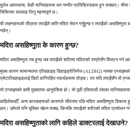
दुर्लभ अवस्थामा, केही मानिसहरूमा थप गम्भीर प्रतिक्रियाहरू हुन सक्छन्। यीमा सास
चिकित्सा सल्लाह लिनु महत्त्वपूर्ण छ।
यी लक्षणहरूको तीव्रता तपाईंले कति मदिरा सेवन गर्नुहुन्छ र तपाईंको असहिष्णुता 
गर्छन्।
मदिरा असहिष्णुता के कारण हुन्छ?
मदिरा असहिष्णुता तब हुन्छ जब तपाईंको शरीरमा मदिराको राम्रोसँग विघटन गर्न आव
मुख्य कारण सामान्यतया एल्डिहाइड डिहाइड्रोजिनेज (ALDH2) नामक एन्जाइमको क
एसेटाल्डिहाइडलाई छिटो हानिरहित पदार्थहरूमा तोड्छ। तर यदि तपाईंसँग यो एन्जाइ
यो एन्जाइमको कमी मुख्यतया आनुवंशिक हो। यो पूर्वी एसियाली वंशका मानिसहरूम
कहिलेकाहीँ, अन्य कारकहरूको कारणले जीवनमा पछि मदिरा असहिष्णुता विकास हुन 
छन्। उमेरले पनि भूमिका खेल्न सक्छ, किनकि तपाईंको शरीरको मदिरा प्रशोधन गर्न
मदिरा असहिष्णुताको लागि कहिले डाक्टरलाई देखाउने?