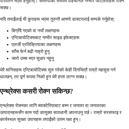
परिवर्तन भएमा हेर्नुहोस्। समस्याको समयमै पहिचानले गम्भीर जटिलताहरू रोक्न
सक्छ।
यदि तपाईंलाई यी कुराहरू भएमा तुरुन्तै आफ्नो डाक्टरलाई सम्पर्क गर्नुहोस्:
बिग्रँदै गएको वा नयाँ लक्षणहरू
एन्टिबायोटिक्सबाट गम्भीर साइड इफेक्टहरू
एलर्जी प्रतिक्रियाका लक्षणहरू
साँस फेर्न बढी गाह्रो हुनु
ज्वरो उच्च भएर सुधार नहुनु
धेरै मानिसहरू एन्टिबायोटिक्स सुरु गरेको केही दिनभित्रै राम्रो महसुस गर्न
थाल्छन्, तर पूर्ण रूपमा निको हुन धेरै हप्ता लाग्न सक्छ।
एन्थ्रेक्स कसरी रोक्न सकिन्छ?
एन्थ्रेक्स रोक्नका लागि ब्याक्टेरियाबाट बच्न र जनावर वा जनावरका
उत्पादनहरूसँग काम गर्दा उपयुक्त सावधानी अपनाउनु पर्छ। राम्रो सरसफाइ र
कार्यस्थल सुरक्षा उपायहरू तपाईंको उत्तम रक्षा हुन्।