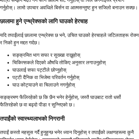
मात्रा सम्झन मद्दत गर्न फोन अलार्म सेट गर्नुहोस् वा पिल अर्गनाइजर प्रयोग
गर्नुहोस्। लामो उपचार अवधिले बिर्सन वा आत्मसन्तुष्ट हुन सजिलो बनाउन सक्छ।
छालामा हुने एन्थ्रेक्सको लागि घाउको हेरचाह
यदि तपाईंलाई छालामा एन्थ्रेक्स छ भने, उचित घाउको हेरचाहले जटिलताहरू रोक्न
र निको हुन मद्दत गर्दछ।
सङ्क्रमित भाग सफा र सुख्खा राख्नुहोस्
चिकित्सकले दिएको औषधि तोकिए अनुसार लगाउनुहोस्
घाउलाई सफा पट्टीले छोप्नुहोस्
पट्टी दैनिक वा भिजेमा परिवर्तन गर्नुहोस्
घाउ कोट्याउने वा चिलाउने नगर्नुहोस्
सङ्क्रमण फैलिरहेको छ कि छैन भनेर हेर्नुहोस्, जस्तै घाउबाट रातो धर्सो
फैलिरहेको छ वा बढ्दो पीडा र सुन्निएको छ।
तपाईंको स्वास्थ्यलाभको निगरानी
तपाईं कस्तो महसुस गर्दै हुनुहुन्छ भनेर ध्यान दिनुहोस् र तपाईंको लक्षणहरूमा कुनै