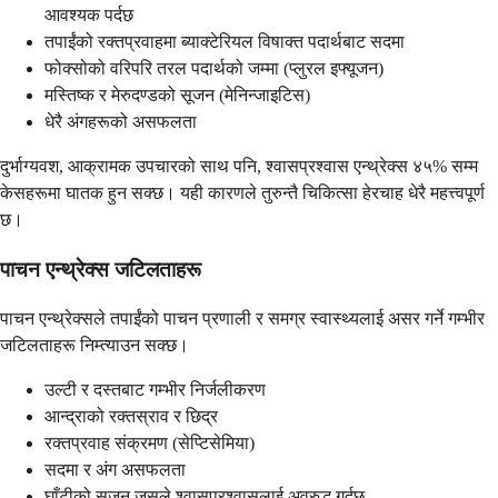
आवश्यक पर्दछ
तपाईंको रक्तप्रवाहमा ब्याक्टेरियल विषाक्त पदार्थबाट सदमा
फोक्सोको वरिपरि तरल पदार्थको जम्मा (प्लुरल इफ्यूजन)
मस्तिष्क र मेरुदण्डको सूजन (मेनिन्जाइटिस)
धेरै अंगहरूको असफलता
दुर्भाग्यवश, आक्रामक उपचारको साथ पनि, श्वासप्रश्वास एन्थ्रेक्स ४५% सम्म
केसहरूमा घातक हुन सक्छ। यही कारणले तुरुन्तै चिकित्सा हेरचाह धेरै महत्त्वपूर्ण
छ।
पाचन एन्थ्रेक्स जटिलताहरू
पाचन एन्थ्रेक्सले तपाईंको पाचन प्रणाली र समग्र स्वास्थ्यलाई असर गर्ने गम्भीर
जटिलताहरू निम्त्याउन सक्छ।
उल्टी र दस्तबाट गम्भीर निर्जलीकरण
आन्द्राको रक्तस्राव र छिद्र
रक्तप्रवाह संक्रमण (सेप्टिसेमिया)
सदमा र अंग असफलता
घाँटीको सुजन जसले श्वासप्रश्वासलाई अवरुद्ध गर्दछ