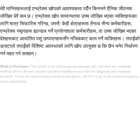
धेरै मानिसहरूलाई एन्थ्रेक्स खोपको आवश्यकता पर्दैन किनभने दैनिक जीवनमा
जोखिम धेरै कम छ। एन्थ्रेक्स खोप सामान्यतया उच्च जोखिम भएका व्यक्तिहरूका
लागि मात्र सिफारिस गरिन्छ, जस्तै: केही क्षेत्रहरूमा तैनाथ सैन्य कर्मचारीहरू,
एन्थ्रेक्स नमूनाहरू ह्यान्डल गर्ने प्रयोगशाला कर्मचारीहरू, वा उच्च जोखिम भएका
देशहरूबाट आयातित पशु उत्पादनहरूसँग नजिकबाट काम गर्ने व्यक्तिहरू। तपाईंको
डाक्टरले तपाईंको विशिष्ट अवस्थाको लागि खोप उपयुक्त छ कि छैन भनेर निर्धारण
गर्न मद्दत गर्न सक्छन्।
Medical Disclaimer:
This article is for informational purposes only and does not constitute
medical advice. Always consult a qualified healthcare provider for diagnosis and treatment
decisions. If you are experiencing a medical emergency, call 911 or go to the nearest emergency
room immediately.