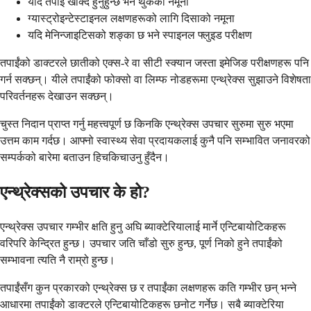
यदि तपाईं खोक्दै हुनुहुन्छ भने थुकको नमूना
ग्यास्ट्रोइन्टेस्टाइनल लक्षणहरूको लागि दिसाको नमूना
यदि मेनिन्जाइटिसको शङ्का छ भने स्पाइनल फ्लुइड परीक्षण
तपाईंको डाक्टरले छातीको एक्स-रे वा सीटी स्क्यान जस्ता इमेजिङ परीक्षणहरू पनि
गर्न सक्छन्। यीले तपाईंको फोक्सो वा लिम्फ नोडहरूमा एन्थ्रेक्स सुझाउने विशेषता
परिवर्तनहरू देखाउन सक्छन्।
चुस्त निदान प्राप्त गर्नु महत्त्वपूर्ण छ किनकि एन्थ्रेक्स उपचार सुरुमा सुरु भएमा
उत्तम काम गर्दछ। आफ्नो स्वास्थ्य सेवा प्रदायकलाई कुनै पनि सम्भावित जनावरको
सम्पर्कको बारेमा बताउन हिचकिचाउनु हुँदैन।
एन्थ्रेक्सको उपचार के हो?
एन्थ्रेक्स उपचार गम्भीर क्षति हुनु अघि ब्याक्टेरियालाई मार्ने एन्टिबायोटिकहरू
वरिपरि केन्द्रित हुन्छ। उपचार जति चाँडो सुरु हुन्छ, पूर्ण निको हुने तपाईंको
सम्भावना त्यति नै राम्रो हुन्छ।
तपाईंसँग कुन प्रकारको एन्थ्रेक्स छ र तपाईंका लक्षणहरू कति गम्भीर छन् भन्ने
आधारमा तपाईंको डाक्टरले एन्टिबायोटिकहरू छनोट गर्नेछ। सबै ब्याक्टेरिया