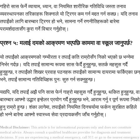
गहिरो सास फेर्ने व्यायाम, ध्यान, वा नियमित शारीरिक गतिविधि जस्ता तनाव
व्यवस्थापनका तरिकाहरू सिक्नाले यो ट्रिगर कम गर्न मद्दत गर्न सक्छ। यदि तनाव
तपाईंको लागि बारम्बार ट्रिगर हो भने, सामना गर्ने रणनीतिहरूको बारेमा
परामर्शदातासँग कुरा गर्ने विचार गर्नुहोस्।
प्रश्न ५: मलाई दमको आक्रमण भएपछि काममा वा स्कूल जानुपर्छ?
यो तपाईंको आक्रमणको गम्भीरता र तपाईं कति राम्रोसँग निको भएको छ भन्नेमा
निर्भर गर्दछ। यदि तपाईं सामान्य रूपमा सास फेर्दै हुनुहुन्छ, सतर्क महसुस गर्दै
हुनुहुन्छ, र तपाईंको शिखर प्रवाह पठनहरू तपाईंको सामान्य दायरामा फर्किएका छन्
भने, तपाईं सामान्य गतिविधिहरू पुनः सुरु गर्न सक्नुहुन्छ।
यद्यपि, यदि तपाईं अझै पनि सास फेर्न गाह्रो महसुस गर्दै हुनुहुन्छ, थकित हुनुहुन्छ, वा
बारम्बार आफ्नो उद्धार इन्हेलर प्रयोग गर्दै हुनुहुन्छ भने, आराम गर्नु र पूर्ण रूपमा निको
हुनु राम्रो हुन्छ। शंका लागेमा, तपाईंको नियमित दिनचर्यामा फर्कन सुरक्षित कहिले
हो भन्ने बारेमा आफ्नो स्वास्थ्य सेवा प्रदायकसँग जाँच गर्नुहोस्।
Medical Disclaimer:
This article is for informational purposes only and does not constitute
medical advice. Always consult a qualified healthcare provider for diagnosis and treatment
decisions. If you are experiencing a medical emergency, call 911 or go to the nearest emergency