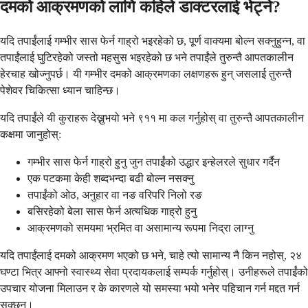
दमको आक्रमणको लागि कहिले डाक्टरलाई भेट्ने?
यदि तपाईंलाई गम्भीर सास फेर्न गाह्रो भइरहेको छ, पूर्ण वाक्यमा बोल्न सक्नुहुन्न, वा
तपाईंलाई घुटिरहेको जस्तो महसुस भइरहेको छ भने तपाईंले तुरुन्तै आपतकालीन
हेरचाह खोज्नुपर्छ। यी गम्भीर दमको आक्रमणका लक्षणहरू हुन् जसलाई तुरुन्तै
पेशेवर चिकित्सा ध्यान चाहिन्छ।
यदि तपाईंले यी कुराहरू देख्नुभयो भने ९११ मा कल गर्नुहोस् वा तुरुन्तै आपतकालीन
कक्षमा जानुहोस्:
गम्भीर सास फेर्न गाह्रो हुनु जुन तपाईंको उद्धार इन्हेलरले सुधार गर्दैन
एक पटकमा केही शब्दभन्दा बढी बोल्न नसक्नु
तपाईंको ओठ, अनुहार वा नङ वरिपरि निलो रङ
बसिरहेको बेला सास फेर्न अत्यधिक गाह्रो हुनु
आक्रमणको समयमा भ्रमित वा असामान्य रूपमा निद्रा लाग्नु
यदि तपाईंलाई दमको आक्रमण भएको छ भने, चाहे त्यो सामान्य नै किन नहोस्, २४
घण्टा भित्र आफ्नो स्वास्थ्य सेवा प्रदायकलाई सम्पर्क गर्नुहोस्। उनीहरूले तपाईंको
उपचार योजना मिलाउन र के कारणले यो समस्या भयो भनेर पहिचान गर्न मद्दत गर्न
सक्छन्।