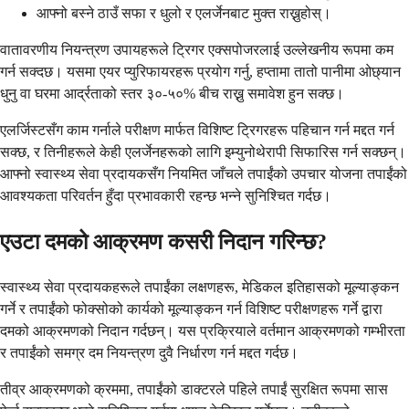
आफ्नो बस्ने ठाउँ सफा र धुलो र एलर्जेनबाट मुक्त राख्नुहोस्।
वातावरणीय नियन्त्रण उपायहरूले ट्रिगर एक्सपोजरलाई उल्लेखनीय रूपमा कम
गर्न सक्दछ। यसमा एयर प्युरिफायरहरू प्रयोग गर्नु, हप्तामा तातो पानीमा ओछ्यान
धुनु वा घरमा आर्द्रताको स्तर ३०-५०% बीच राख्नु समावेश हुन सक्छ।
एलर्जिस्टसँग काम गर्नाले परीक्षण मार्फत विशिष्ट ट्रिगरहरू पहिचान गर्न मद्दत गर्न
सक्छ, र तिनीहरूले केही एलर्जेनहरूको लागि इम्युनोथेरापी सिफारिस गर्न सक्छन्।
आफ्नो स्वास्थ्य सेवा प्रदायकसँग नियमित जाँचले तपाईंको उपचार योजना तपाईंको
आवश्यकता परिवर्तन हुँदा प्रभावकारी रहन्छ भन्ने सुनिश्चित गर्दछ।
एउटा दमको आक्रमण कसरी निदान गरिन्छ?
स्वास्थ्य सेवा प्रदायकहरूले तपाईंका लक्षणहरू, मेडिकल इतिहासको मूल्याङ्कन
गर्ने र तपाईंको फोक्सोको कार्यको मूल्याङ्कन गर्न विशिष्ट परीक्षणहरू गर्ने द्वारा
दमको आक्रमणको निदान गर्दछन्। यस प्रक्रियाले वर्तमान आक्रमणको गम्भीरता
र तपाईंको समग्र दम नियन्त्रण दुवै निर्धारण गर्न मद्दत गर्दछ।
तीव्र आक्रमणको क्रममा, तपाईंको डाक्टरले पहिले तपाईं सुरक्षित रूपमा सास