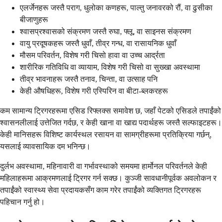
एलर्जेनहरू जस्तै पराग, धुलोका कणहरू, पाल्तु जनावरको रौं, वा ढुसीका
बीजाणुहरू
श्वासप्रश्वासको संक्रमण जस्तै रुघा, फ्लू, वा साइनस संक्रमण
वायु प्रदूषकहरू जस्तै धुवाँ, तीव्र गन्ध, वा रासायनिक धुवाँ
मौसम परिवर्तन, विशेष गरी चिसो हावा वा उच्च आर्द्रता
शारीरिक गतिविधि वा व्यायाम, विशेष गरी चिसो वा सुख्खा अवस्थामा
तीव्र भावनाहरू जस्तै तनाव, चिन्ता, वा उत्साह पनि
केही औषधिहरू, विशेष गरी एस्पिरिन वा बीटा-ब्लकरहरू
कम सामान्य ट्रिगरहरूमा एसिड रिफ्लक्स समावेश छ, जहाँ पेटको एसिडले तपाईंको
श्वासनलीलाई उत्तेजित गर्दछ, र केही खाना वा खाद्य पदार्थहरू जस्तै सल्फाइटहरू।
केही मानिसहरू विशिष्ट कार्यस्थल रसायन वा सामग्रीहरूमा प्रतिक्रिया गर्छन्,
यसलाई व्यावसायिक दम भनिन्छ।
दुर्लभ अवस्थामा, महिनावारी वा गर्भावस्थाको समयमा हार्मोनल परिवर्तनले केही
महिलाहरूमा आक्रमणलाई ट्रिगर गर्न सक्छ। कुञ्जी सावधानीपूर्वक अवलोकन र
तपाईंको स्वास्थ्य सेवा प्रदायकसँग काम गरेर तपाईंको व्यक्तिगत ट्रिगरहरू
पहिचान गर्नु हो।