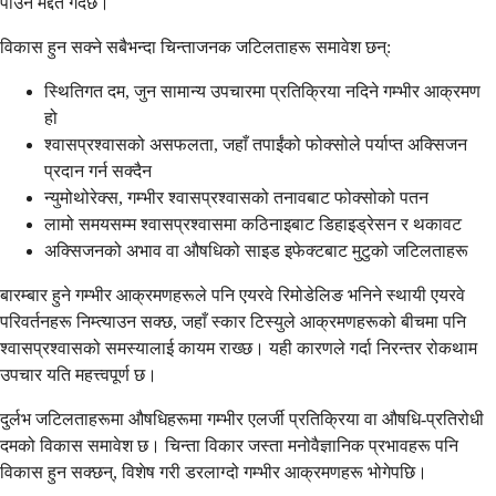
पाउन मद्दत गर्दछ।
विकास हुन सक्ने सबैभन्दा चिन्ताजनक जटिलताहरू समावेश छन्:
स्थितिगत दम, जुन सामान्य उपचारमा प्रतिक्रिया नदिने गम्भीर आक्रमण
हो
श्वासप्रश्वासको असफलता, जहाँ तपाईंको फोक्सोले पर्याप्त अक्सिजन
प्रदान गर्न सक्दैन
न्युमोथोरेक्स, गम्भीर श्वासप्रश्वासको तनावबाट फोक्सोको पतन
लामो समयसम्म श्वासप्रश्वासमा कठिनाइबाट डिहाइड्रेसन र थकावट
अक्सिजनको अभाव वा औषधिको साइड इफेक्टबाट मुटुको जटिलताहरू
बारम्बार हुने गम्भीर आक्रमणहरूले पनि एयरवे रिमोडेलिङ भनिने स्थायी एयरवे
परिवर्तनहरू निम्त्याउन सक्छ, जहाँ स्कार टिस्युले आक्रमणहरूको बीचमा पनि
श्वासप्रश्वासको समस्यालाई कायम राख्छ। यही कारणले गर्दा निरन्तर रोकथाम
उपचार यति महत्त्वपूर्ण छ।
दुर्लभ जटिलताहरूमा औषधिहरूमा गम्भीर एलर्जी प्रतिक्रिया वा औषधि-प्रतिरोधी
दमको विकास समावेश छ। चिन्ता विकार जस्ता मनोवैज्ञानिक प्रभावहरू पनि
विकास हुन सक्छन्, विशेष गरी डरलाग्दो गम्भीर आक्रमणहरू भोगेपछि।