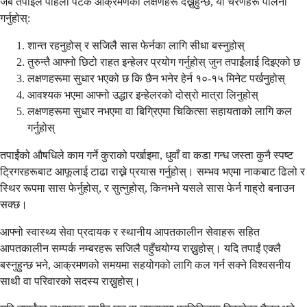
जब तपाईंले पहिलो पटक आक्रमणका लक्षणहरू देख्नुहुन्छ, यी चरणहरू पालना
गर्नुहोस्:
शान्त रहनुहोस् र सजिलै सास फेर्नका लागि सीधा बस्नुहोस्
तुरुन्तै आफ्नो छिटो राहत इन्हेलर प्रयोग गर्नुहोस् जुन तपाईंलाई दिइएको छ
लक्षणहरूमा सुधार भएको छ कि छैन भनेर हेर्न १०-१५ मिनेट पर्खनुहोस्
आवश्यक भएमा आफ्नो उद्धार इन्हेलरको दोस्रो मात्रा लिनुहोस्
लक्षणहरूमा सुधार नभएमा वा बिग्रिएमा चिकित्सा सहायताको लागि कल
गर्नुहोस्
तपाईंको औषधिले काम गर्ने कुराको पर्खाइमा, धुवाँ वा कडा गन्ध जस्ता कुनै स्पष्ट
ट्रिगरहरूबाट आफूलाई टाढा राख्ने प्रयास गर्नुहोस्। सम्भव भएमा नाकबाट ढिलो र
स्थिर रूपमा सास फेर्नुहोस्, र सुत्नुहोस्, किनभने यसले सास फेर्न गाह्रो बनाउन
सक्छ।
आफ्नो स्वास्थ्य सेवा प्रदायक र स्थानीय आपतकालीन सेवाहरू सहित
आपतकालीन सम्पर्क नम्बरहरू सजिलै पहुँचयोग्य राख्नुहोस्। यदि तपाईं एक्लै
बस्नुहुन्छ भने, आक्रमणको समयमा सहयोगको लागि कल गर्न सक्ने विश्वसनीय
साथी वा परिवारको सदस्य राख्नुहोस्।