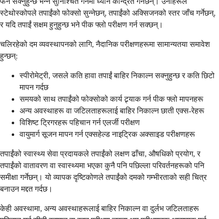
फेर्न सक्नुहुन्छ भन्ने सुनिश्चित गर्नमा ध्यान केन्द्रित गर्नेछन्। उनीहरूले
स्टेथोस्कोपले तपाईंको फोक्सो सुन्नेछन्, तपाईंको अक्सिजनको स्तर जाँच गर्नेछन्,
र यदि तपाईं सक्षम हुनुहुन्छ भने पीक फ्लो परीक्षण गर्न सक्छन्।
चलिरहेको दम व्यवस्थापनको लागि, नैदानिक ​​परीक्षणहरूमा सामान्यतया समावेश
हुन्छन्:
स्पीरोमेट्री, जसले कति हावा तपाईं बाहिर निकाल्न सक्नुहुन्छ र कति छिटो
मापन गर्दछ
समयको साथ तपाईंको फोक्सोको कार्य ट्र्याक गर्न पीक फ्लो मापनहरू
अन्य अवस्थाहरू वा जटिलताहरूलाई बाहिर निकाल्न छाती एक्स-रेहरू
विशिष्ट ट्रिगरहरू पहिचान गर्न एलर्जी परीक्षण
वायुमार्ग सूजन मापन गर्न एक्सहेल्ड नाइट्रिक अक्साइड परीक्षणहरू
तपाईंको स्वास्थ्य सेवा प्रदायकले तपाईंको लक्षण ढाँचा, औषधिको प्रयोग, र
तपाईंको वातावरण वा स्वास्थ्यमा भएका कुनै पनि पछिल्ला परिवर्तनहरूको पनि
समीक्षा गर्नेछन्। यो व्यापक दृष्टिकोणले तपाईंको दमको गम्भीरताको सही चित्र
बनाउन मद्दत गर्दछ।
केही अवस्थामा, अन्य अवस्थाहरूलाई बाहिर निकाल्न वा दुर्लभ जटिलताहरू