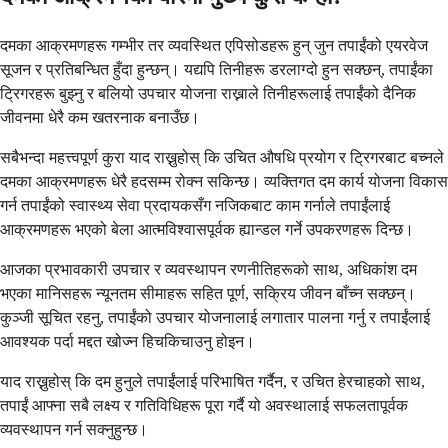
दमका आक्रमणहरू गम्भीर तर व्यवस्थित एपिसोडहरू हुन् जुन तपाईंको एयरवेज
सूजन र प्रतिबन्धित हुँदा हुन्छन्। यद्यपि तिनीहरू डरलाग्दो हुन सक्छन्, तपाईंका
ट्रिगरहरू बुझ्नु र बलियो उपचार योजना राख्नाले तिनीहरूलाई तपाईंको दैनिक
जीवनमा धेरै कम खतरनाक बनाउँछ।
सबैभन्दा महत्त्वपूर्ण कुरा याद राख्नुहोस् कि उचित औषधि प्रयोग र ट्रिगरबाट बच्नले
दमका आक्रमणहरू धेरै हदसम्म रोक्न सकिन्छ। व्यक्तिगत दम कार्य योजना विकास
गर्न तपाईंको स्वास्थ्य सेवा प्रदायकसँग नजिकबाट काम गर्नाले तपाईंलाई
आक्रमणहरू भएको बेला आत्मविश्वासपूर्वक ह्यान्डल गर्ने उपकरणहरू दिन्छ।
आजका प्रभावकारी उपचार र व्यवस्थापन रणनीतिहरूको साथ, अधिकांश दम
भएका मानिसहरू न्यूनतम सीमाहरू सहित पूर्ण, सक्रिय जीवन बाँच्न सक्छन्।
कुञ्जी सूचित रहनु, तपाईंको उपचार योजनालाई लगातार पालना गर्नु र तपाईंलाई
आवश्यक पर्दा मद्दत खोज्न हिचकिचाउनु होइन।
याद राख्नुहोस् कि दम हुनुले तपाईंलाई परिभाषित गर्दैन, र उचित हेरचाहको साथ,
तपाईं आफ्ना सबै लक्ष्य र गतिविधिहरू पूरा गर्दै यो अवस्थालाई सफलतापूर्वक
व्यवस्थापन गर्न सक्नुहुन्छ।