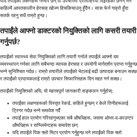
यदि तपाईंका लक्षणहरू गम्भीर छन् वा उपचारमा प्रतिक्रिया दिइरहेका छैनन् भने
कहिल्यै आपतकालीन हेरचाह खोज्न हिचकिचाउनु हुँदैन। सास फेर्न गाह्रो हुँदा
सतर्क रहनु सधैं राम्रो हुन्छ।
तपाईंले आफ्नो डाक्टरको नियुक्तिको लागि कसरी तयारी
गर्नुपर्छ?
तपाईंको स्वास्थ्य सेवा नियुक्तिको लागि तयारी गर्नाले तपाईंले आफ्नो दम
व्यवस्थापन गर्नका लागि सबैभन्दा व्यापक हेरचाह र उपयोगी मार्गदर्शन प्राप्त गर्नुहुन्छ
भन्ने सुनिश्चित गर्दछ। राम्रो तयारीले तपाईंको भेटलाई बढी उत्पादक बनाउन सक्छ
र तपाईंको प्रदायकलाई राम्रो उपचार सिफारिसहरू दिन मद्दत गर्न सक्छ।
तपाईंको नियुक्तिको अघि, यो महत्त्वपूर्ण जानकारी सङ्कलन गर्नुहोस्:
तपाईंका लक्षणहरूको विस्तृत रेकर्ड, कहिले हुन्छन् र केले तिनीहरूलाई
ट्रिगर गर्दछ भन्ने समावेश गर्दै
तपाईं हाल प्रयोग गरिरहनुभएका सबै औषधिहरू, जसमा ओभर-द-काउन्टर
औषधिहरू र सप्प्लिमेन्टहरू समावेश छन्
यदि तपाईंले पिक फ्लो मिटर प्रयोग गर्नुहुन्छ भने तपाईंको पिक फ्लो