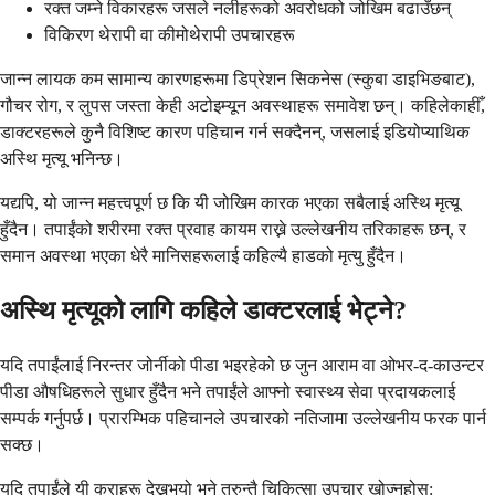
रक्त जम्ने विकारहरू जसले नलीहरूको अवरोधको जोखिम बढाउँछन्
विकिरण थेरापी वा कीमोथेरापी उपचारहरू
जान्न लायक कम सामान्य कारणहरूमा डिप्रेशन सिकनेस (स्कुबा डाइभिङबाट),
गौचर रोग, र लुपस जस्ता केही अटोइम्यून अवस्थाहरू समावेश छन्। कहिलेकाहीँ,
डाक्टरहरूले कुनै विशिष्ट कारण पहिचान गर्न सक्दैनन्, जसलाई इडियोप्याथिक
अस्थि मृत्यू भनिन्छ।
यद्यपि, यो जान्न महत्त्वपूर्ण छ कि यी जोखिम कारक भएका सबैलाई अस्थि मृत्यू
हुँदैन। तपाईंको शरीरमा रक्त प्रवाह कायम राख्ने उल्लेखनीय तरिकाहरू छन्, र
समान अवस्था भएका धेरै मानिसहरूलाई कहिल्यै हाडको मृत्यु हुँदैन।
अस्थि मृत्यूको लागि कहिले डाक्टरलाई भेट्ने?
यदि तपाईंलाई निरन्तर जोर्नीको पीडा भइरहेको छ जुन आराम वा ओभर-द-काउन्टर
पीडा औषधिहरूले सुधार हुँदैन भने तपाईंले आफ्नो स्वास्थ्य सेवा प्रदायकलाई
सम्पर्क गर्नुपर्छ। प्रारम्भिक पहिचानले उपचारको नतिजामा उल्लेखनीय फरक पार्न
सक्छ।
यदि तपाईंले यी कुराहरू देख्नुभयो भने तुरुन्तै चिकित्सा उपचार खोज्नुहोस्: