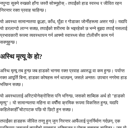
नपुग्दा सुक्ने रुखको हाँगा जस्तै सोच्नुहोस् - तपाईंको हाड स्वस्थ र जीवित रहन
निरन्तर रक्त प्रवाह चाहिन्छ।
यो अवस्था सामान्यतया कूल्हा, काँध, घुँडा र गोडाका जोर्नीहरूमा असर गर्छ। यद्यपि
यो डरलाग्दो लाग्न सक्छ, तपाईंको शरीरमा के भइरहेको छ भन्ने बुझ्दा तपाईं यसलाई
प्रभावकारी रूपमा व्यवस्थापन गर्न आफ्नो स्वास्थ्य सेवा टोलीसँग काम गर्न
सक्नुहुन्छ।
अस्थि मृत्यू के हो?
अस्थि मृत्यू तब हुन्छ जब हाडको भागमा रक्त प्रवाह अवरुद्ध वा कम हुन्छ। पर्याप्त
रक्त आपूर्ति बिना, हाडका कोषहरू मर्न थाल्छन्, जसले अन्ततः उपचार नगरेमा हाड
भत्किन सक्छ।
यो अवस्थालाई अस्टियोनेक्रोसिस पनि भनिन्छ, जसको शाब्दिक अर्थ हो "हाडको
मृत्यु"। यो सामान्यतया महिना वा वर्षौंमा क्रमिक रूपमा विकसित हुन्छ, यद्यपि
कहिलेकाहीँ चोटपटक पछि यो छिटो हुन सक्छ।
तपाईंका हाडहरू जीवित तन्तु हुन् जुन निरन्तर आफैंलाई पुनर्निर्माण गर्दछन्, एक
प्रक्रिया जसलाई तपाईंको रगतबाट अक्सिजन र पोषक तत्वहरू चाहिन्छ। जब यो