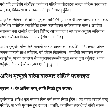
गरी यदि तपाईंसँग स्टेरॉइड प्रयोग वा पहिलेका चोटपटक जस्ता जोखिम कारकहरू
छन् भने, चिकित्सा मूल्याङ्कन गर्न हिचकिचाउनु हुँदैन।
आधुनिक चिकित्साले अस्थि मृत्यूको लागि धेरै प्रभावकारी उपचारहरू प्रदान गर्दछ,
औषधि र शारीरिक थेरापीदेखि उन्नत शल्यक्रिया प्रक्रियाहरू सम्म। तपाईंको
स्वास्थ्य सेवा टोलीले तपाईंको विशिष्ट आवश्यकता र लक्ष्यहरू अनुरूप व्यक्तिगत
उपचार योजना विकास गर्न तपाईंसँग काम गर्नेछ।
अस्थि मृत्यूसँग बाँच्न केही समायोजनहरू आवश्यक पर्दछ, धेरै मानिसहरूले उचित
व्यवस्थापनको साथ सक्रिय, पूर्ण जीवन बिताउँछन्। तपाईंको उपचारमा संलग्न
रहनुहोस्, आफ्ना स्वास्थ्य सेवा प्रदायकहरूसँग खुला रूपमा कुरा गर्नुहोस्, र याद
गर्नुहोस् कि तपाईं यो यात्रामा एक्लै हुनुहुन्न।
अस्थि मृत्यूको बारेमा बारम्बार सोधिने प्रश्नहरू
प्रश्न १: के अस्थि मृत्यू आफैं निको हुन सक्छ?
दुर्भाग्यवश, अस्थि मृत्यू उपचार बिना पूर्ण रूपमा निको हुँदैन। एक पटक हाडको तन्तु
मरेपछि, यो आफैं पुनर्जन्म हुन सक्दैन। यद्यपि, प्रारम्भिक हस्तक्षेपले बाँकी स्वस्थ