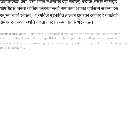
चोटपटकको केही हप्ता भित्र लक्षणहरू देख्न सक्छन्, जबकि अरूले स्टेरॉइड
औषधिहरू जस्ता जोखिम कारकहरूको सम्पर्कमा आएका वर्षौंसम्म समस्याहरू
अनुभव नगर्न सक्छन्। प्रगतिले प्रभावित हाडको क्षेत्रको आकार र तपाईंको
समग्र स्वास्थ्य स्थिति जस्ता कारकहरूमा पनि निर्भर गर्दछ।
Medical Disclaimer:
This article is for informational purposes only and does not constitute
medical advice. Always consult a qualified healthcare provider for diagnosis and treatment
decisions. If you are experiencing a medical emergency, call 911 or go to the nearest emergency
room immediately.