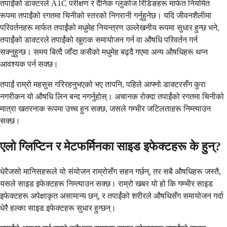
तपाईंको डाक्टरले A1C परीक्षण र दैनिक ग्लुकोज रिडिङहरू मार्फत नियमित
रूपमा तपाईंको रगतमा चिनीको स्तरको निगरानी गर्नुहुनेछ। यदि जीवनशैलीमा
परिवर्तनहरू मार्फत तपाईंको मधुमेह नियन्त्रण उल्लेखनीय रूपमा सुधार हुन्छ भने,
तपाईंको डाक्टरले तपाईंको खुराक समायोजन गर्न वा औषधि परिवर्तन गर्न
सक्नुहुन्छ। समय बित्दै जाँदा कसैको मधुमेह बढ्दै गएमा अन्य औषधिहरू थप्न
आवश्यक पर्न सक्छ।
तपाईं राम्रो महसुस गरिरहनुभएको भए तापनि, पहिले आफ्नो डाक्टरसँग कुरा
नगरीकन यो औषधि लिन बन्द नगर्नुहोस्। अचानक रोक्दा तपाईंको रगतमा चिनीको
मात्रा खतरनाक रूपमा उच्च हुन सक्छ, जसले गम्भीर जटिलताहरू निम्त्याउन
सक्छ।
एलो ग्लिप्टिन र मेटफर्मिनका साइड इफेक्टहरू के हुन्?
धेरैजसो मानिसहरूले यो संयोजन राम्रोसँग सहन गर्छन्, तर सबै औषधिहरू जस्तै,
यसले साइड इफेक्टहरू निम्त्याउन सक्छ। राम्रो खबर यो हो कि गम्भीर साइड
इफेक्टहरू अपेक्षाकृत असामान्य छन्, र तपाईंको शरीरले औषधिसँग समायोजन गर्दा
धेरै हल्का साइड इफेक्टहरू सुधार हुन्छन्।