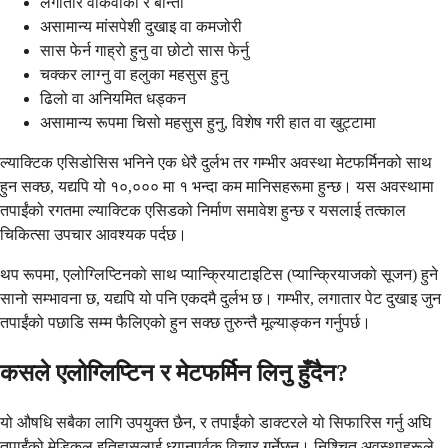
लगातार वाकवाकी र बान्ता
असामान्य मांसपेशी दुखाइ वा कमजोरी
सास फेर्न गाह्रो हुनु वा छोटो सास फेर्नु
चक्कर लाग्नु वा हलुका महसुस हुनु
ढिलो वा अनियमित धड्कन
असामान्य रूपमा चिसो महसुस हुनु, विशेष गरी हात वा खुट्टामा
ल्याक्टिक एसिडोसिस भनिने एक धेरै दुर्लभ तर गम्भीर अवस्था मेटफर्मिनको साथ
हुन सक्छ, यद्यपि यो १०,००० मा १ भन्दा कम मानिसहरूमा हुन्छ। यस अवस्थामा
तपाईंको रगतमा ल्याक्टिक एसिडको निर्माण समावेश हुन्छ र यसलाई तत्काल
चिकित्सा उपचार आवश्यक पर्दछ।
थप रूपमा, एलोग्लिप्टिनको साथ प्यान्क्रियाटाइटिस (प्यान्क्रियाजको सूजन) हुने
सानो सम्भावना छ, यद्यपि यो पनि एकदमै दुर्लभ छ। गम्भीर, लगातार पेट दुखाइ जुन
तपाईंको पछाडि सम्म फैलिएको हुन सक्छ तुरुन्तै मूल्याङ्कन गर्नुपर्छ।
कसले एलोग्लिप्टिन र मेटफर्मिन लिनु हुँदैन?
यो औषधि सबैका लागि उपयुक्त छैन, र तपाईंको डाक्टरले यो सिफारिस गर्नु अघि
तपाईंको मेडिकल इतिहासलाई ध्यानपूर्वक विचार गर्नेछन्। निश्चित अवस्थाहरूले