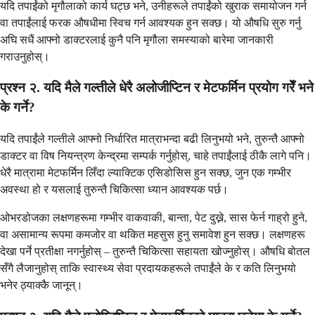
यदि तपाईंको मृगौलाको कार्य घट्छ भने, उनीहरूले तपाईंको खुराक समायोजन गर्न
वा तपाईंलाई फरक औषधीमा स्विच गर्न आवश्यक हुन सक्छ। यो औषधि सुरु गर्नु
अघि सधैं आफ्नो डाक्टरलाई कुनै पनि मृगौला समस्याको बारेमा जानकारी
गराउनुहोस्।
प्रश्न २. यदि मैले गल्तीले धेरै अलोजीप्टिन र मेटफर्मिन प्रयोग गरेँ भने
के गर्ने?
यदि तपाईंले गल्तीले आफ्नो निर्धारित मात्राभन्दा बढी लिनुभयो भने, तुरुन्तै आफ्नो
डाक्टर वा विष नियन्त्रण केन्द्रमा सम्पर्क गर्नुहोस्, चाहे तपाईंलाई ठीकै लागे पनि।
धेरै मात्रामा मेटफर्मिन लिँदा ल्याक्टिक एसिडोसिस हुन सक्छ, जुन एक गम्भीर
अवस्था हो र यसलाई तुरुन्तै चिकित्सा ध्यान आवश्यक पर्छ।
ओभरडोजका लक्षणहरूमा गम्भीर वाकवाकी, बान्ता, पेट दुख्ने, सास फेर्न गाह्रो हुने,
वा असामान्य रूपमा कमजोर वा थकित महसुस हुनु समावेश हुन सक्छ। लक्षणहरू
देखा पर्ने प्रतीक्षा नगर्नुहोस् – तुरुन्तै चिकित्सा सहायता खोज्नुहोस्। औषधि बोतल
सँगै लैजानुहोस् ताकि स्वास्थ्य सेवा प्रदायकहरूले तपाईंले के र कति लिनुभयो
भनेर ठ्याक्कै जानून्।