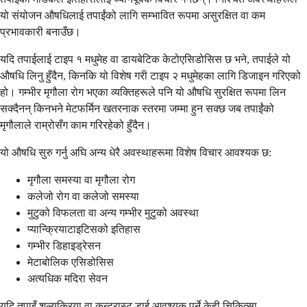
यो संयोजन औषधिलाई तपाईंको लागि सम्भावित रूपमा असुरक्षित वा कम
प्रभावकारी बनाउँछ।
यदि तपाईलाई टाइप १ मधुमेह वा डायबेटिक केटोएसिडोसिस छ भने, तपाईले यो
औषधि लिनु हुँदैन, किनकि यो विशेष गरी टाइप २ मधुमेहका लागि डिजाइन गरिएको
हो। गम्भीर मृगौला रोग भएका व्यक्तिहरूले पनि यो औषधि सुरक्षित रूपमा लिन
सक्दैनन् किनभने मेटफर्मिन खतरनाक स्तरमा जम्मा हुन सक्छ जब तपाईंको
मृगौलाले राम्रोसँग काम गरिरहेको हुँदैन।
यो औषधि सुरु गर्नु अघि अन्य धेरै अवस्थाहरूमा विशेष विचार आवश्यक छ:
मृगौला समस्या वा मृगौला रोग
कलेजो रोग वा कलेजो समस्या
मुटुको विफलता वा अन्य गम्भीर मुटुको अवस्था
प्यान्क्रियाटाइटिसको इतिहास
गम्भीर डिहाइड्रेसन
मेटाबोलिक एसिडोसिस
अत्यधिक मदिरा सेवन
यदि तपाइँ शल्यक्रिया वा कन्ट्रास्ट डाई आवश्यक पर्ने केही चिकित्सा