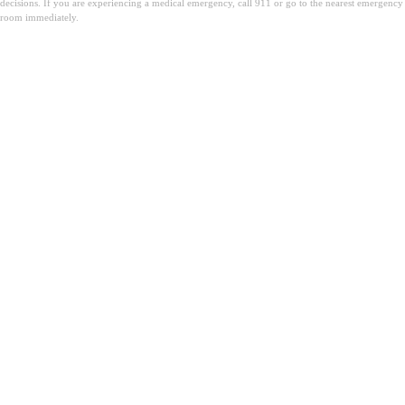
decisions. If you are experiencing a medical emergency, call 911 or go to the nearest emergency
room immediately.