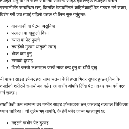
तपाईंले अनुभव गर्न सक्ने सबैभन्दा सामान्य साइड इफेक्टहरू तपाईंको पाचन
प्रणालीसँग सम्बन्धित छन्, किनकि मेटफर्मिनले कहिलेकाहीँ पेट गडबड गर्न सक्छ,
विशेष गरी जब तपाईं पहिलो पटक यो लिन सुरु गर्नुहुन्छ:
वाकवाकी वा पेटमा असुविधा
पखाला वा खुकुलो दिसा
ग्यास वा पेट फुल्ने
तपाईंको मुखमा धातुको स्वाद
भोक कम हुनु
टाउको दुखाइ
चिसो जस्तो लक्षणहरू जस्तै नाक बन्द हुनु वा घाँटी दुख्नु
यी पाचन साइड इफेक्टहरू सामान्यतया केही हप्ता भित्र सुधार हुन्छन् किनकि
तपाईंको शरीरले समायोजन गर्छ। खानासँग औषधि लिँदा पेट गडबड कम गर्न मद्दत
गर्न सक्छ।
त्यहाँ केही कम सामान्य तर गम्भीर साइड इफेक्टहरू छन् जसलाई तत्काल चिकित्सा
ध्यान चाहिन्छ। यी दुर्लभ भए तापनि, के हेर्ने भनेर जान्न महत्त्वपूर्ण छ:
नहट्ने गम्भीर पेट दुखाइ