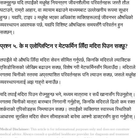
सक्नुहुन्छ यदि तपाईंको मधुमेह नियन्त्रण जीवनशैलीमा परिवर्तनहरू जस्तै तौल
घटाउने, राम्रो आहार, वा व्यायाम बढाउने माध्यमबाट उल्लेखनीय रूपमा सुधार
हुन्छ। यद्यपि, टाइप २ मधुमेह भएका अधिकांश व्यक्तिहरूलाई जीवनभर औषधिको
व्यवस्थापन आवश्यक पर्छ, यद्यपि विशिष्ट औषधिहरू समयसँगै परिवर्तन हुन
सक्छन्।
प्रश्न ५. के म एलोग्लिप्टिन र मेटफर्मिन लिँदा मदिरा पिउन सक्छु?
तपाईंले यो औषधि लिँदा मदिरा सेवन सीमित गर्नुपर्छ, किनकि मदिराले ल्याक्टिक
एसिडोसिसको जोखिम बढाउन सक्छ, विशेष गरी मेटफर्मिनसँग मिलाउँदा। मदिराले
रगतमा चिनीको स्तरमा अप्रत्याशित परिवर्तनहरू पनि ल्याउन सक्छ, जसले मधुमेह
व्यवस्थापनलाई अझ गाह्रो बनाउँछ।
यदि तपाईं मदिरा पिउन रोज्नुहुन्छ भने, मध्यम मात्रामा र सधैं खानासँग पिउनुहोस्।
रगतमा चिनीको मात्रा बारम्बार निगरानी गर्नुहोस्, किनकि मदिराले ढिलो कम रक्त
शर्कराको एपिसोडहरू निम्त्याउन सक्छ। तपाईंको व्यक्तिगत स्वास्थ्य स्थितिको
आधारमा सुरक्षित मदिरा सेवन सीमाहरूको बारेमा आफ्नो डाक्टरसँग कुरा गर्नुहोस्।
Medical Disclaimer:
This article is for informational purposes only and does not constitute
medical advice. Always consult a qualified healthcare provider for diagnosis and treatment