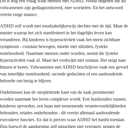
Dit is nog een vraag waar mensen met ADHD, vooral degenen die als
volwassenen zijn gediagnosticeerd, mee worstelen. En het antwoord
vereist enige nuance.
ADHD zelf wordt niet noodzakelijkerwijs slechter met de tijd. Maar de
manier waarop het zich manifesteert in het dagelijks leven kan
veranderen. Bij kinderen is hyperactiviteit vaak het meest zichtbare
symptoom - constant bewegen, moeite met stilzitten, fysieke
rusteloosheid. Naarmate mensen ouder worden, neemt die fysieke
hyperactiviteit vaak af. Maar het verdwijnt niet zomaar. Het neigt naar
binnen te keren. Volwassenen met ADHD beschrijven vaak een gevoel
van innerlijke rusteloosheid, racende gedachten of een aanhoudende
behoefte om bezig te blijven.
Ondertussen kan de onoplettende kant van de zaak prominenter
worden naarmate het leven complexer wordt. Een huishouden runnen,
kinderen opvoeden, een baan met toenemende verantwoordelijkheden
behouden, relaties onderhouden - dit vereist allemaal aanhoudende
executieve functies. En dat is precies waar ADHD het hardst toeslaat.
Dus hoewel de aandoening zelf misschien niet verergert, nemen de