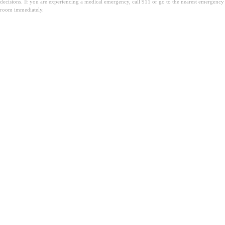
decisions. If you are experiencing a medical emergency, call 911 or go to the nearest emergency
room immediately.