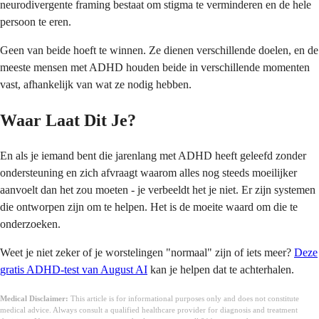
neurodivergente framing bestaat om stigma te verminderen en de hele
persoon te eren.
Geen van beide hoeft te winnen. Ze dienen verschillende doelen, en de
meeste mensen met ADHD houden beide in verschillende momenten
vast, afhankelijk van wat ze nodig hebben.
Waar Laat Dit Je?
En als je iemand bent die jarenlang met ADHD heeft geleefd zonder
ondersteuning en zich afvraagt waarom alles nog steeds moeilijker
aanvoelt dan het zou moeten - je verbeeldt het je niet. Er zijn systemen
die ontworpen zijn om te helpen. Het is de moeite waard om die te
onderzoeken.
Weet je niet zeker of je worstelingen "normaal" zijn of iets meer?
Deze
gratis ADHD-test van August AI
kan je helpen dat te achterhalen.
Medical Disclaimer:
This article is for informational purposes only and does not constitute
medical advice. Always consult a qualified healthcare provider for diagnosis and treatment