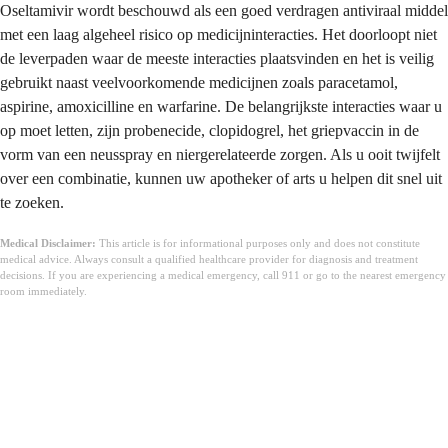
Oseltamivir wordt beschouwd als een goed verdragen antiviraal middel
met een laag algeheel risico op medicijninteracties. Het doorloopt niet
de leverpaden waar de meeste interacties plaatsvinden en het is veilig
gebruikt naast veelvoorkomende medicijnen zoals paracetamol,
aspirine, amoxicilline en warfarine. De belangrijkste interacties waar u
op moet letten, zijn probenecide, clopidogrel, het griepvaccin in de
vorm van een neusspray en niergerelateerde zorgen. Als u ooit twijfelt
over een combinatie, kunnen uw apotheker of arts u helpen dit snel uit
te zoeken.
Medical Disclaimer:
This article is for informational purposes only and does not constitute
medical advice. Always consult a qualified healthcare provider for diagnosis and treatment
decisions. If you are experiencing a medical emergency, call 911 or go to the nearest emergency
room immediately.