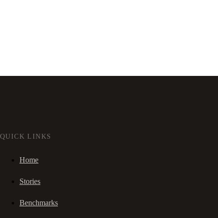
QUICK LINKS
Home
Stories
Benchmarks