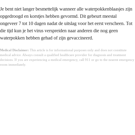
Je bent niet langer besmettelijk wanneer alle waterpokkenblaasjes zijn
opgedroogd en korstjes hebben gevormd. Dit gebeurt meestal
ongeveer 7 tot 10 dagen nadat de uitslag voor het eerst verscheen. Tot
die tijd kun je het virus verspreiden naar anderen die nog geen
waterpokken hebben gehad of zijn gevaccineerd.
Medical Disclaimer:
This article is for informational purposes only and does not constitute
medical advice. Always consult a qualified healthcare provider for diagnosis and treatment
decisions. If you are experiencing a medical emergency, call 911 or go to the nearest emergency
room immediately.