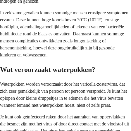
indrogen en genezen.
In zeldzame gevallen kunnen sommige mensen ernstigere symptomen
ervaren. Deze kunnen hoge koorts boven 39°C (102°F), ernstige
hoofdpijn, ademhalingsmoeilijkheden of tekenen van een bacteriële
huidinfectie rond de blaasjes omvatten. Daarnaast kunnen sommige
mensen complicaties ontwikkelen zoals longontsteking of
hersenontsteking, hoewel deze ongebruikelijk zijn bij gezonde
kinderen en volwassenen.
Wat veroorzaakt waterpokken?
Waterpokken worden veroorzaakt door het varicella-zostervirus, dat
zich zeer gemakkelijk van persoon tot persoon verspreidt. Je kunt het
oplopen door kleine druppeltjes in te ademen die het virus bevatten
wanneer iemand met waterpokken hoest, niest of zelfs praat.
Je kunt ook geïnfecteerd raken door het aanraken van oppervlakken
die besmet zijn met het virus of door direct contact met de vloeistof uit
waterpokkenblaasjes. Het virus kan enkele uren op oppervlakken