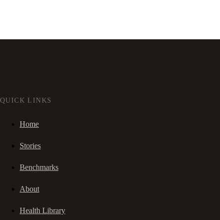
QUICK LINKS
Home
Stories
Benchmarks
About
Health Library