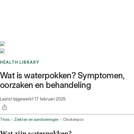
Benchmarks
Stories
FAQ
Sign up / Log in
HEALTH LIBRARY
Wat is waterpokken? Symptomen,
oorzaken en behandeling
Laatst bijgewerkt
17 februari 2025
Thuis
Ziekten en aandoeningen
Chickenpox
Wat zijn waterpokken?