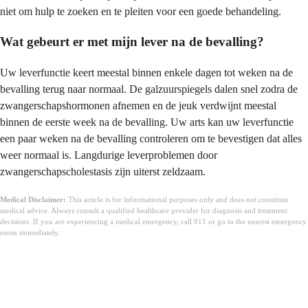
niet om hulp te zoeken en te pleiten voor een goede behandeling.
Wat gebeurt er met mijn lever na de bevalling?
Uw leverfunctie keert meestal binnen enkele dagen tot weken na de
bevalling terug naar normaal. De galzuurspiegels dalen snel zodra de
zwangerschapshormonen afnemen en de jeuk verdwijnt meestal
binnen de eerste week na de bevalling. Uw arts kan uw leverfunctie
een paar weken na de bevalling controleren om te bevestigen dat alles
weer normaal is. Langdurige leverproblemen door
zwangerschapscholestasis zijn uiterst zeldzaam.
Medical Disclaimer:
This article is for informational purposes only and does not constitute
medical advice. Always consult a qualified healthcare provider for diagnosis and treatment
decisions. If you are experiencing a medical emergency, call 911 or go to the nearest emergency
room immediately.