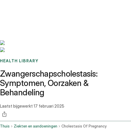
Benchmarks
Stories
FAQ
Sign up / Log in
HEALTH LIBRARY
Zwangerschapscholestasis:
Symptomen, Oorzaken &
Behandeling
Laatst bijgewerkt
17 februari 2025
Thuis
Ziekten en aandoeningen
Cholestasis Of Pregnancy