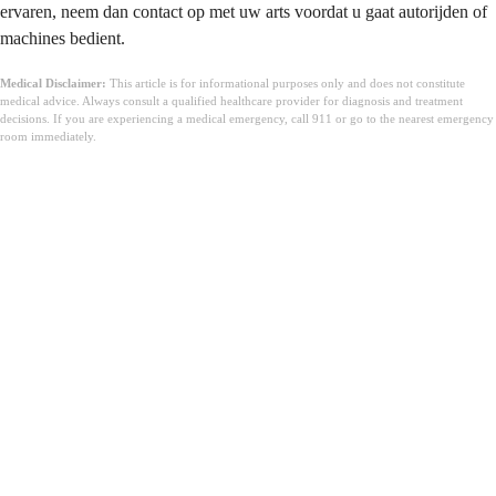
ervaren, neem dan contact op met uw arts voordat u gaat autorijden of
machines bedient.
Medical Disclaimer:
This article is for informational purposes only and does not constitute
medical advice. Always consult a qualified healthcare provider for diagnosis and treatment
decisions. If you are experiencing a medical emergency, call 911 or go to the nearest emergency
room immediately.