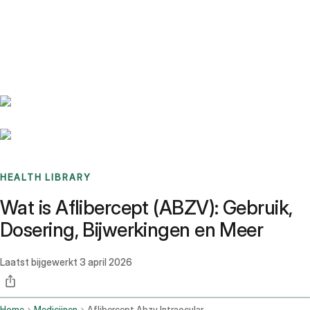
Benchmarks
Stories
FAQ
Sign up / Log in
HEALTH LIBRARY
Wat is Aflibercept (ABZV): Gebruik,
Dosering, Bijwerkingen en Meer
Laatst bijgewerkt
3 april 2026
Home
Medicijnen
Aflibercept Abzv Intraocular Route