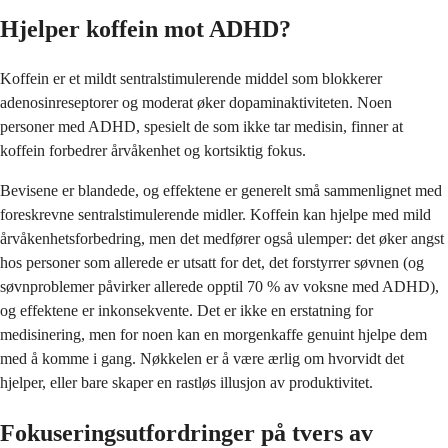
Hjelper koffein mot ADHD?
Koffein er et mildt sentralstimulerende middel som blokkerer
adenosinreseptorer og moderat øker dopaminaktiviteten. Noen
personer med ADHD, spesielt de som ikke tar medisin, finner at
koffein forbedrer årvåkenhet og kortsiktig fokus.
Bevisene er blandede, og effektene er generelt små sammenlignet med
foreskrevne sentralstimulerende midler. Koffein kan hjelpe med mild
årvåkenhetsforbedring, men det medfører også ulemper: det øker angst
hos personer som allerede er utsatt for det, det forstyrrer søvnen (og
søvnproblemer påvirker allerede opptil 70 % av voksne med ADHD),
og effektene er inkonsekvente. Det er ikke en erstatning for
medisinering, men for noen kan en morgenkaffe genuint hjelpe dem
med å komme i gang. Nøkkelen er å være ærlig om hvorvidt det
hjelper, eller bare skaper en rastløs illusjon av produktivitet.
Fokuseringsutfordringer på tvers av