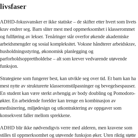
livsfaser
ADHD-fokusvansker er ikke statiske – de skifter etter hvert som livets
krav endrer seg. Barn sliter mest med oppmerksomhet i klasserommet
og fullføring av lekser. Tenåringer står overfor økende akademiske
arbeidsmengder og sosial kompleksitet. Voksne håndterer arbeidskrav,
husholdningsstyring, økonomisk planlegging og
parforholdsopprettholdelse – alt som krever vedvarende utøvende
funksjon.
Strategiene som fungerer best, kan utvikle seg over tid. Et barn kan ha
mest nytte av strukturerte klasseromstilpasninger og bevegelsespauser.
En student kan være sterkt avhengig av body doubling og Pomodoro-
økter. En arbeidende forelder kan trenge en kombinasjon av
medisinering, miljødesign og utkontraktering av oppgaver som
konsekvent faller mellom sprekkene.
ADHD blir ikke nødvendigvis verre med alderen, men kravene som
stilles til oppmerksomhet og utøvende funksjon øker. Uten riktig støtte