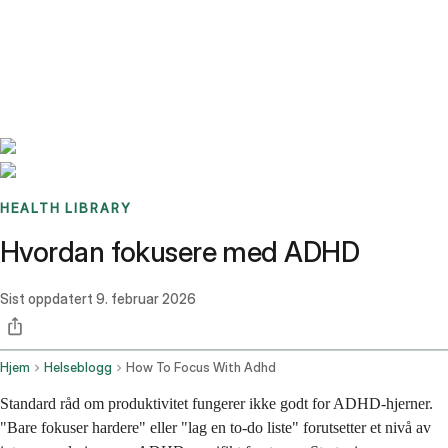
Benchmarks
Stories
FAQ
Sign up / Log in
HEALTH LIBRARY
Hvordan fokusere med ADHD
Sist oppdatert
9. februar 2026
Hjem
Helseblogg
How To Focus With Adhd
Standard råd om produktivitet fungerer ikke godt for ADHD-hjerner.
"Bare fokuser hardere" eller "lag en to-do liste" forutsetter et nivå av