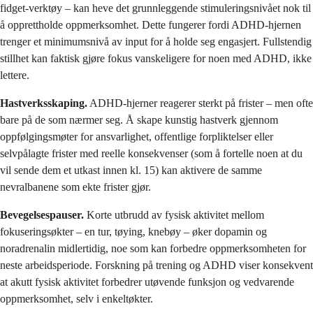
fidget-verktøy – kan heve det grunnleggende stimuleringsnivået nok til
å opprettholde oppmerksomhet. Dette fungerer fordi ADHD-hjernen
trenger et minimumsnivå av input for å holde seg engasjert. Fullstendig
stillhet kan faktisk gjøre fokus vanskeligere for noen med ADHD, ikke
lettere.
Hastverksskaping.
ADHD-hjerner reagerer sterkt på frister – men ofte
bare på de som nærmer seg. Å skape kunstig hastverk gjennom
oppfølgingsmøter for ansvarlighet, offentlige forpliktelser eller
selvpålagte frister med reelle konsekvenser (som å fortelle noen at du
vil sende dem et utkast innen kl. 15) kan aktivere de samme
nevralbanene som ekte frister gjør.
Bevegelsespauser.
Korte utbrudd av fysisk aktivitet mellom
fokuseringsøkter – en tur, tøying, knebøy – øker dopamin og
noradrenalin midlertidig, noe som kan forbedre oppmerksomheten for
neste arbeidsperiode. Forskning på trening og ADHD viser konsekvent
at akutt fysisk aktivitet forbedrer utøvende funksjon og vedvarende
oppmerksomhet, selv i enkeltøkter.