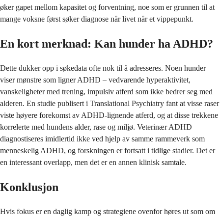
øker gapet mellom kapasitet og forventning, noe som er grunnen til at
mange voksne først søker diagnose når livet når et vippepunkt.
En kort merknad: Kan hunder ha ADHD?
Dette dukker opp i søkedata ofte nok til å adresseres. Noen hunder
viser mønstre som ligner ADHD – vedvarende hyperaktivitet,
vanskeligheter med trening, impulsiv atferd som ikke bedrer seg med
alderen. En studie publisert i Translational Psychiatry fant at visse raser
viste høyere forekomst av ADHD-lignende atferd, og at disse trekkene
korrelerte med hundens alder, rase og miljø. Veterinær ADHD
diagnostiseres imidlertid ikke ved hjelp av samme rammeverk som
menneskelig ADHD, og forskningen er fortsatt i tidlige stadier. Det er
en interessant overlapp, men det er en annen klinisk samtale.
Konklusjon
Hvis fokus er en daglig kamp og strategiene ovenfor høres ut som om