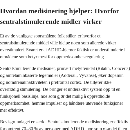
Hvordan medisinering hjelper: Hvorfor
sentralstimulerende midler virker
Et av de vanligste spørsmålene folk stiller, er hvorfor et
sentralstimulerende middel ville hjelpe noen som allerede virker
overstimulert. Svaret er at ADHD-hjerner faktisk er understimulerte i
områdene som betyr mest for oppmerksomhetsregulering.
Sentralstimulerende medisiner, primært metylfenidat (Ritalin, Concerta)
og amfetaminbaserte legemidler (Adderall, Vyvanse), øker dopamin-
og noradrenalinaktiviteten i prefrontal cortex. De tilfører ikke
overflødig stimulering. De bringer et underaktivt system opp til en
funksjonell basislinje, noe som gjør det mulig å opprettholde
oppmerksomhet, hemme impulser og håndtere utøvende funksjoner
mer effektivt.
Bevisgrunnlaget er sterkt. Sentralstimulerende medisinering er effektiv
for omtrent 70–80 % av personer med ADHD, noe som gjør det til en