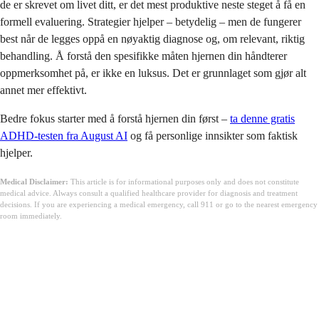
de er skrevet om livet ditt, er det mest produktive neste steget å få en
formell evaluering. Strategier hjelper – betydelig – men de fungerer
best når de legges oppå en nøyaktig diagnose og, om relevant, riktig
behandling. Å forstå den spesifikke måten hjernen din håndterer
oppmerksomhet på, er ikke en luksus. Det er grunnlaget som gjør alt
annet mer effektivt.
Bedre fokus starter med å forstå hjernen din først –
ta denne gratis
ADHD-testen fra August AI
og få personlige innsikter som faktisk
hjelper.
Medical Disclaimer:
This article is for informational purposes only and does not constitute
medical advice. Always consult a qualified healthcare provider for diagnosis and treatment
decisions. If you are experiencing a medical emergency, call 911 or go to the nearest emergency
room immediately.