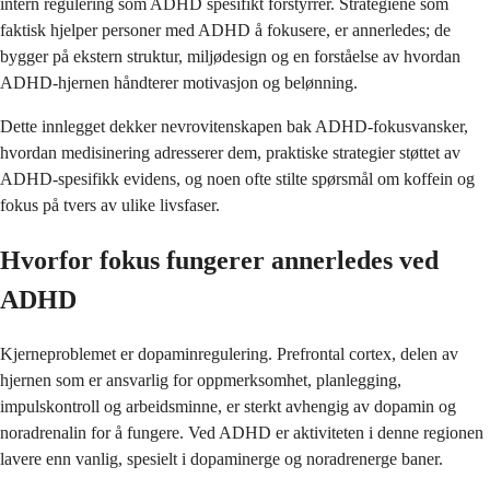
intern regulering som ADHD spesifikt forstyrrer. Strategiene som
faktisk hjelper personer med ADHD å fokusere, er annerledes; de
bygger på ekstern struktur, miljødesign og en forståelse av hvordan
ADHD-hjernen håndterer motivasjon og belønning.
Dette innlegget dekker nevrovitenskapen bak ADHD-fokusvansker,
hvordan medisinering adresserer dem, praktiske strategier støttet av
ADHD-spesifikk evidens, og noen ofte stilte spørsmål om koffein og
fokus på tvers av ulike livsfaser.
Hvorfor fokus fungerer annerledes ved
ADHD
Kjerneproblemet er dopaminregulering. Prefrontal cortex, delen av
hjernen som er ansvarlig for oppmerksomhet, planlegging,
impulskontroll og arbeidsminne, er sterkt avhengig av dopamin og
noradrenalin for å fungere. Ved ADHD er aktiviteten i denne regionen
lavere enn vanlig, spesielt i dopaminerge og noradrenerge baner.