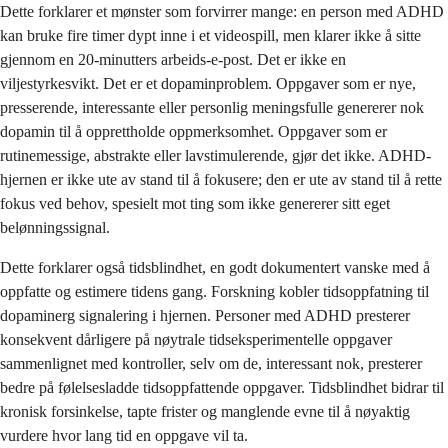
Dette forklarer et mønster som forvirrer mange: en person med ADHD
kan bruke fire timer dypt inne i et videospill, men klarer ikke å sitte
gjennom en 20-minutters arbeids-e-post. Det er ikke en
viljestyrkesvikt. Det er et dopaminproblem. Oppgaver som er nye,
presserende, interessante eller personlig meningsfulle genererer nok
dopamin til å opprettholde oppmerksomhet. Oppgaver som er
rutinemessige, abstrakte eller lavstimulerende, gjør det ikke. ADHD-
hjernen er ikke ute av stand til å fokusere; den er ute av stand til å rette
fokus ved behov, spesielt mot ting som ikke genererer sitt eget
belønningssignal.
Dette forklarer også tidsblindhet, en godt dokumentert vanske med å
oppfatte og estimere tidens gang. Forskning kobler tidsoppfatning til
dopaminerg signalering i hjernen. Personer med ADHD presterer
konsekvent dårligere på nøytrale tidseksperimentelle oppgaver
sammenlignet med kontroller, selv om de, interessant nok, presterer
bedre på følelsesladde tidsoppfattende oppgaver. Tidsblindhet bidrar til
kronisk forsinkelse, tapte frister og manglende evne til å nøyaktig
vurdere hvor lang tid en oppgave vil ta.