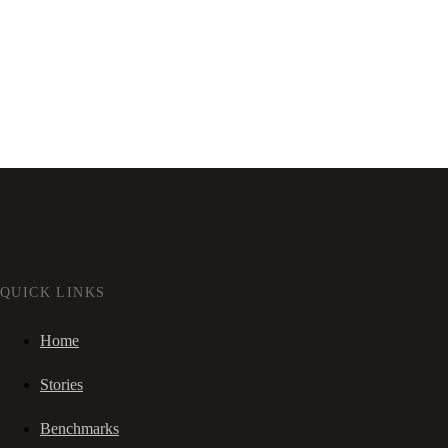
QUICK LINKS
Home
Stories
Benchmarks