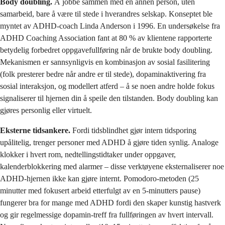
Body doubling.
Å jobbe sammen med en annen person, uten
samarbeid, bare å være til stede i hverandres selskap. Konseptet ble
myntet av ADHD-coach Linda Anderson i 1996. En undersøkelse fra
ADHD Coaching Association fant at 80 % av klientene rapporterte
betydelig forbedret oppgavefullføring når de brukte body doubling.
Mekanismen er sannsynligvis en kombinasjon av sosial fasilitering
(folk presterer bedre når andre er til stede), dopaminaktivering fra
sosial interaksjon, og modellert atferd – å se noen andre holde fokus
signaliserer til hjernen din å speile den tilstanden. Body doubling kan
gjøres personlig eller virtuelt.
Eksterne tidsankere.
Fordi tidsblindhet gjør intern tidsporing
upålitelig, trenger personer med ADHD å gjøre tiden synlig. Analoge
klokker i hvert rom, nedtellingstidtaker under oppgaver,
kalenderblokkering med alarmer – disse verktøyene eksternaliserer noe
ADHD-hjernen ikke kan gjøre internt. Pomodoro-metoden (25
minutter med fokusert arbeid etterfulgt av en 5-minutters pause)
fungerer bra for mange med ADHD fordi den skaper kunstig hastverk
og gir regelmessige dopamin-treff fra fullføringen av hvert intervall.