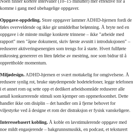
Noen finner kortere intervaller (10–15 minutter) mer effektive for å
komme i gang med ubehagelige oppgaver.
Oppgave-oppdeling.
Store oppgaver lammer ADHD-hjernen fordi de
føles overveldende og ikke gir umiddelbar belønning. Å bryte ned en
oppgave i de minste mulige konkrete trinnene – ikke "arbeide med
rapport" men "åpne dokument, skriv første avsnitt i introduksjonen" –
reduserer aktiveringsenergien som trengs for å starte. Hvert fullførte
mikrosteg genererer en liten følelse av mestring, noe som bidrar til å
opprettholde momentum.
Miljødesign.
ADHD-hjernen er svært mottakelig for omgivelsene. Å
redusere synlig rot, bruke støydempende hodetelefoner, legge telefonen
i et annet rom og sette opp et dedikert arbeidsområde reduserer alle
antall konkurrerende stimuli som kjemper om oppmerksomhet. Dette
handler ikke om disiplin – det handler om å fjerne behovet for
viljestyrke ved å designe et rom der distraksjon er fysisk vanskeligere.
Interessebasert kobling.
Å koble en lavstimulerende oppgave med
noe mildt engasjerende – bakgrunnsmusikk, en podcast, et teksturert