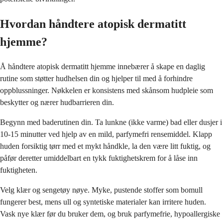
Hvordan håndtere atopisk dermatitt
hjemme?
Å håndtere atopisk dermatitt hjemme innebærer å skape en daglig
rutine som støtter hudhelsen din og hjelper til med å forhindre
oppblussninger. Nøkkelen er konsistens med skånsom hudpleie som
beskytter og nærer hudbarrieren din.
Begynn med baderutinen din. Ta lunkne (ikke varme) bad eller dusjer i
10-15 minutter ved hjelp av en mild, parfymefri rensemiddel. Klapp
huden forsiktig tørr med et mykt håndkle, la den være litt fuktig, og
påfør deretter umiddelbart en tykk fuktighetskrem for å låse inn
fuktigheten.
Velg klær og sengetøy nøye. Myke, pustende stoffer som bomull
fungerer best, mens ull og syntetiske materialer kan irritere huden.
Vask nye klær før du bruker dem, og bruk parfymefrie, hypoallergiske