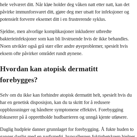
hele velværet ditt. Når kløe holder deg våken natt etter natt, kan det
påvirke immunforsvaret ditt, gjøre deg mer utsatt for infeksjoner og
potensielt forverre eksemet ditt i en frustrerende syklus.
Sjeldne, men alvorlige komplikasjoner inkluderer utbredte
bakterieinfeksjoner som kan bli livstruende hvis de ikke behandles.
Noen utvikler også grå stær eller andre øyeproblemer, spesielt hvis
eksem ofte påvirker området rundt øynene.
Hvordan kan atopisk dermatitt
forebygges?
Selv om du ikke kan forhindre atopisk dermatitt helt, spesielt hvis du
har en genetisk disposisjon, kan du ta skritt for å redusere
oppblussninger og håndtere symptomene effektivt. Forebygging
fokuserer på å opprettholde hudbarrieren og unngå kjente utløsere.
Daglig hudpleie danner grunnlaget for forebygging. Å fukte huden to
ganger daglig med en parfymefri, hypoallergen fuktighetskrem hjelper