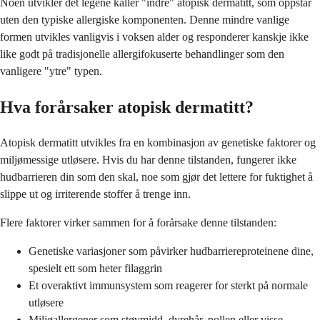
Noen utvikler det legene kaller "indre" atopisk dermatitt, som oppstår
uten den typiske allergiske komponenten. Denne mindre vanlige
formen utvikles vanligvis i voksen alder og responderer kanskje ikke
like godt på tradisjonelle allergifokuserte behandlinger som den
vanligere "ytre" typen.
Hva forårsaker atopisk dermatitt?
Atopisk dermatitt utvikles fra en kombinasjon av genetiske faktorer og
miljømessige utløsere. Hvis du har denne tilstanden, fungerer ikke
hudbarrieren din som den skal, noe som gjør det lettere for fuktighet å
slippe ut og irriterende stoffer å trenge inn.
Flere faktorer virker sammen for å forårsake denne tilstanden:
Genetiske variasjoner som påvirker hudbarriereproteinene dine,
spesielt ett som heter filaggrin
Et overaktivt immunsystem som reagerer for sterkt på normale
utløsere
Miljøallergener som støvmidd, dyrehår, pollen eller visse