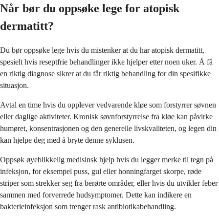
Når bør du oppsøke lege for atopisk
dermatitt?
Du bør oppsøke lege hvis du mistenker at du har atopisk dermatitt,
spesielt hvis reseptfrie behandlinger ikke hjelper etter noen uker. Å få
en riktig diagnose sikrer at du får riktig behandling for din spesifikke
situasjon.
Avtal en time hvis du opplever vedvarende kløe som forstyrrer søvnen
eller daglige aktiviteter. Kronisk søvnforstyrrelse fra kløe kan påvirke
humøret, konsentrasjonen og den generelle livskvaliteten, og legen din
kan hjelpe deg med å bryte denne syklusen.
Oppsøk øyeblikkelig medisinsk hjelp hvis du legger merke til tegn på
infeksjon, for eksempel puss, gul eller honningfarget skorpe, røde
striper som strekker seg fra berørte områder, eller hvis du utvikler feber
sammen med forverrede hudsymptomer. Dette kan indikere en
bakterieinfeksjon som trenger rask antibiotikabehandling.