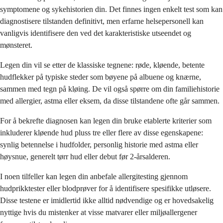
symptomene og sykehistorien din. Det finnes ingen enkelt test som kan
diagnostisere tilstanden definitivt, men erfarne helsepersonell kan
vanligvis identifisere den ved det karakteristiske utseendet og
mønsteret.
Legen din vil se etter de klassiske tegnene: røde, kløende, betente
hudflekker på typiske steder som bøyene på albuene og knærne,
sammen med tegn på kløing. De vil også spørre om din familiehistorie
med allergier, astma eller eksem, da disse tilstandene ofte går sammen.
For å bekrefte diagnosen kan legen din bruke etablerte kriterier som
inkluderer kløende hud pluss tre eller flere av disse egenskapene:
synlig betennelse i hudfolder, personlig historie med astma eller
høysnue, generelt tørr hud eller debut før 2-årsalderen.
I noen tilfeller kan legen din anbefale allergitesting gjennom
hudprikktester eller blodprøver for å identifisere spesifikke utløsere.
Disse testene er imidlertid ikke alltid nødvendige og er hovedsakelig
nyttige hvis du mistenker at visse matvarer eller miljøallergener