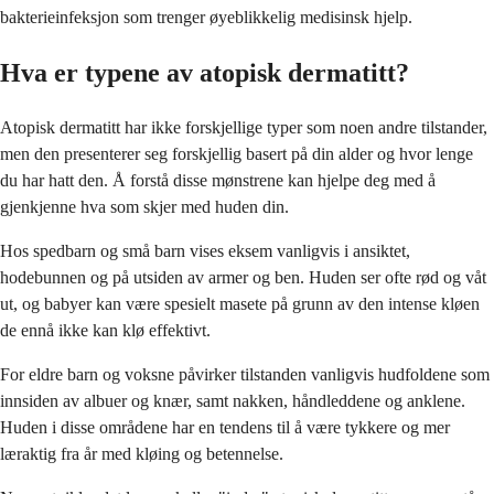
bakterieinfeksjon som trenger øyeblikkelig medisinsk hjelp.
Hva er typene av atopisk dermatitt?
Atopisk dermatitt har ikke forskjellige typer som noen andre tilstander,
men den presenterer seg forskjellig basert på din alder og hvor lenge
du har hatt den. Å forstå disse mønstrene kan hjelpe deg med å
gjenkjenne hva som skjer med huden din.
Hos spedbarn og små barn vises eksem vanligvis i ansiktet,
hodebunnen og på utsiden av armer og ben. Huden ser ofte rød og våt
ut, og babyer kan være spesielt masete på grunn av den intense kløen
de ennå ikke kan klø effektivt.
For eldre barn og voksne påvirker tilstanden vanligvis hudfoldene som
innsiden av albuer og knær, samt nakken, håndleddene og anklene.
Huden i disse områdene har en tendens til å være tykkere og mer
læraktig fra år med kløing og betennelse.