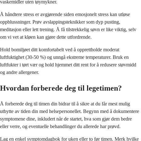
vaskemidler uten tøymykner.
Å håndtere stress er avgjørende siden emosjonelt stress kan utløse
oppblussninger. Prøv avslappingsteknikker som dyp pusting,
meditasjon eller lett trening. Å få tilstrekkelig søvn er like viktig, selv
om vi vet at kløen kan gjøre dette utfordrende.
Hold bomiljøet ditt komfortabelt ved å opprettholde moderat
luftfuktighet (30-50 %) og unngå ekstreme temperaturer. Bruk en
luftfukter i tørt vær og hold hjemmet ditt rent for å redusere støvmidd
og andre allergener.
Hvordan forberede deg til legetimen?
Å forberede deg til timen din bidrar til å sikre at du får mest mulig
utbytte av tiden din med helsepersonellet. Begynn med å dokumentere
symptomene dine, inkludert når de startet, hva som gjør dem bedre
eller verre, og eventuelle behandlinger du allerede har prøvd.
Lag en enkel symptomdagbok for uken eller to før timen. Merk hvilke