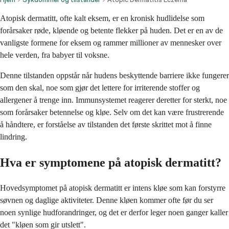
Atopisk dermatitt, ofte kalt eksem, er en kronisk hudlidelse som
forårsaker røde, kløende og betente flekker på huden. Det er en av de
vanligste formene for eksem og rammer millioner av mennesker over
hele verden, fra babyer til voksne.
Denne tilstanden oppstår når hudens beskyttende barriere ikke fungerer
som den skal, noe som gjør det lettere for irriterende stoffer og
allergener å trenge inn. Immunsystemet reagerer deretter for sterkt, noe
som forårsaker betennelse og kløe. Selv om det kan være frustrerende
å håndtere, er forståelse av tilstanden det første skrittet mot å finne
lindring.
Hva er symptomene på atopisk dermatitt?
Hovedsymptomet på atopisk dermatitt er intens kløe som kan forstyrre
søvnen og daglige aktiviteter. Denne kløen kommer ofte før du ser
noen synlige hudforandringer, og det er derfor leger noen ganger kaller
det "kløen som gir utslett".