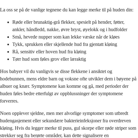
La oss se på de vanlige tegnene du kan legge merke til på huden din:
Røde eller brunaktig-grå flekker, spesielt på hender, føtter,
ankler, håndledd, nakke, øvre bryst, øyelokk og i hudfolder
Små, hevede nupper som kan lekke væske når de kløes
Tykk, sprukken eller skjellende hud fra gjentatt kløing
Rå, sensitiv eller hoven hud fra kløing
Tørr hud som føles grov eller læraktig
Hos babyer vil du vanligvis se disse flekkene i ansiktet og
hodebunnen, mens eldre barn og voksne ofte utvikler dem i bøyene på
albuer og knær. Symptomene kan komme og gå, med perioder der
huden føles bedre etterfulgt av oppblussninger der symptomene
forverres.
Noen opplever sjeldne, men mer alvorlige symptomer som utbredt
hudengasjement eller sekundære bakterieinfeksjoner fra overdreven
kløing. Hvis du legger merke til puss, gul skorpe eller røde striper som
strekker seg fra berørte områder, kan dette signalisere en