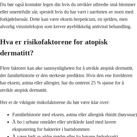
Du bør også kontakte legen din hvis du utvikler utbredte små blemmer
eller smertefulle sår, spesielt hvis du har vært i nærheten av noen med
forkjølelsessår. Dette kan være eksem herpeticum, en sjelden, men
alvorlig virusinfeksjon som krever øyeblikkelig antiviral behandling.
Hva er risikofaktorene for atopisk
dermatitt?
Flere faktorer kan øke sannsynligheten for å utvikle atopisk dermatitt,
der familiehistorie er den sterkeste prediktor. Hvis den ene forelderen
har eksem, astma eller allergier, har du omtrent 25 % sjanse for å
utvikle atopisk dermatitt.
Her er de viktigste risikofaktorene du bør være klar over:
Familiehistorie med eksem, astma eller allergisk rhinitt (høysnue)
Å bo i urbane områder eller utviklede land med lavere
eksponering for bakterier i barndommen
Å være født av eldre mødre eller ha høyere fødselsvekt