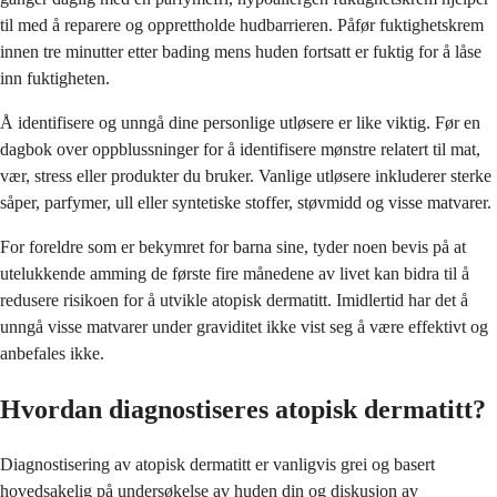
til med å reparere og opprettholde hudbarrieren. Påfør fuktighetskrem
innen tre minutter etter bading mens huden fortsatt er fuktig for å låse
inn fuktigheten.
Å identifisere og unngå dine personlige utløsere er like viktig. Før en
dagbok over oppblussninger for å identifisere mønstre relatert til mat,
vær, stress eller produkter du bruker. Vanlige utløsere inkluderer sterke
såper, parfymer, ull eller syntetiske stoffer, støvmidd og visse matvarer.
For foreldre som er bekymret for barna sine, tyder noen bevis på at
utelukkende amming de første fire månedene av livet kan bidra til å
redusere risikoen for å utvikle atopisk dermatitt. Imidlertid har det å
unngå visse matvarer under graviditet ikke vist seg å være effektivt og
anbefales ikke.
Hvordan diagnostiseres atopisk dermatitt?
Diagnostisering av atopisk dermatitt er vanligvis grei og basert
hovedsakelig på undersøkelse av huden din og diskusjon av