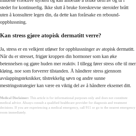
mildeste effektive styrken og kan anbefale å bruke dem av og til i
stedet for kontinuerlig. Ikke slutt å bruke foreskrevne steroider brått
uten å konsultere legen din, da dette kan forårsake en rebound-
oppblussning.
Kan stress gjøre atopisk dermatitt verre?
Ja, stress er en velkjent utløser for oppblussninger av atopisk dermatitt.
Når du er stresset, frigjør kroppen din hormoner som kan øke
betennelsen og gjøre huden mer reaktiv. I tillegg fører stress ofte til mer
kløing, noe som forverrer tilstanden. Å håndtere stress gjennom
avslappingsteknikker, tilstrekkelig søvn og andre sunne
mestringsstrategier kan være en viktig del av å håndtere eksemet ditt.
Medical Disclaimer:
This article is for informational purposes only and does not constitute
medical advice. Always consult a qualified healthcare provider for diagnosis and treatment
decisions. If you are experiencing a medical emergency, call 911 or go to the nearest emergency
room immediately.