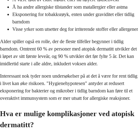
Å ha andre allergiske tilstander som matallergier eller astma
Eksponering for tobakksrøyk, enten under graviditet eller tidlig
barndom
Visse yrker som utsetter deg for irriterende stoffer eller allergener
Alder spiller også en rolle, der de fleste tilfeller begynner i tidlig
barndom. Omtrent 60 % av personer med atopisk dermatitt utvikler det
i løpet av sitt første leveår, og 90 % utvikler det før fylte 5 år. Det kan
imidlertid starte i alle aldre, inkludert voksen alder.
Interessant nok tyder noen undersøkelser på at det å være for rent tidlig
i livet kan øke risikoen. "Hygienehypotesen" antyder at redusert
eksponering for bakterier og mikrober i tidlig barndom kan føre til et
overaktivt immunsystem som er mer utsatt for allergiske reaksjoner.
Hva er mulige komplikasjoner ved atopisk
dermatitt?