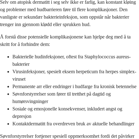
Selv om atopisk dermatitt i seg selv ikke er farlig, kan konstant kløing
og problemer med hudbarrieren føre til flere komplikasjoner. Den
vanligste er sekundær bakterieinfeksjon, som oppstår når bakterier
trenger inn gjennom klødd eller sprukken hud.
Å forstå disse potensielle komplikasjonene kan hjelpe deg med å ta
skritt for å forhindre dem:
Bakterielle hudinfeksjoner, oftest fra Staphylococcus aureus-
bakterier
Virusinfeksjoner, spesielt eksem herpeticum fra herpes simplex-
viruset
Permanente arr eller endringer i hudfarge fra kronisk betennelse
Søvnforstyrrelser som fører til tretthet på dagtid og
humørsvingninger
Sosiale og emosjonelle konsekvenser, inkludert angst og
depresjon
Kontaktdermatitt fra overdreven bruk av aktuelle behandlinger
Søvnforstyrrelser fortjener spesiell oppmerksomhet fordi det påvirker