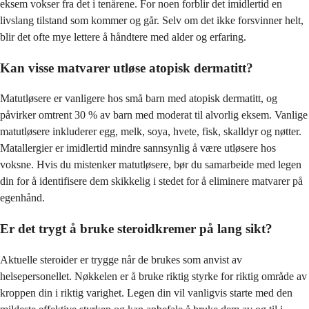
eksem vokser fra det i tenårene. For noen forblir det imidlertid en
livslang tilstand som kommer og går. Selv om det ikke forsvinner helt,
blir det ofte mye lettere å håndtere med alder og erfaring.
Kan visse matvarer utløse atopisk dermatitt?
Matutløsere er vanligere hos små barn med atopisk dermatitt, og
påvirker omtrent 30 % av barn med moderat til alvorlig eksem. Vanlige
matutløsere inkluderer egg, melk, soya, hvete, fisk, skalldyr og nøtter.
Matallergier er imidlertid mindre sannsynlig å være utløsere hos
voksne. Hvis du mistenker matutløsere, bør du samarbeide med legen
din for å identifisere dem skikkelig i stedet for å eliminere matvarer på
egenhånd.
Er det trygt å bruke steroidkremer på lang sikt?
Aktuelle steroider er trygge når de brukes som anvist av
helsepersonellet. Nøkkelen er å bruke riktig styrke for riktig område av
kroppen din i riktig varighet. Legen din vil vanligvis starte med den