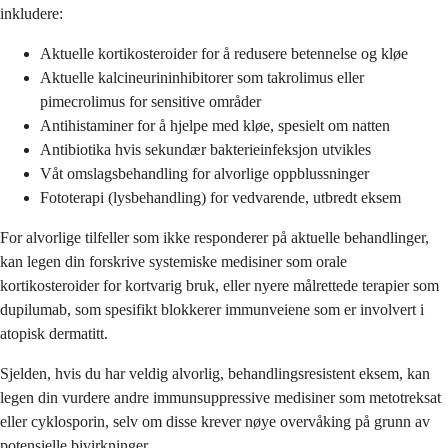
inkludere:
Aktuelle kortikosteroider for å redusere betennelse og kløe
Aktuelle kalcineurininhibitorer som takrolimus eller
pimecrolimus for sensitive områder
Antihistaminer for å hjelpe med kløe, spesielt om natten
Antibiotika hvis sekundær bakterieinfeksjon utvikles
Våt omslagsbehandling for alvorlige oppblussninger
Fototerapi (lysbehandling) for vedvarende, utbredt eksem
For alvorlige tilfeller som ikke responderer på aktuelle behandlinger,
kan legen din forskrive systemiske medisiner som orale
kortikosteroider for kortvarig bruk, eller nyere målrettede terapier som
dupilumab, som spesifikt blokkerer immunveiene som er involvert i
atopisk dermatitt.
Sjelden, hvis du har veldig alvorlig, behandlingsresistent eksem, kan
legen din vurdere andre immunsuppressive medisiner som metotreksat
eller cyklosporin, selv om disse krever nøye overvåking på grunn av
potensielle bivirkninger.