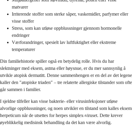
matvarer
Irriterende stoffer som sterke såper, vaskemidler, parfymer eller
visse stoffer
Stress, som kan utløse oppblussninger gjennom hormonelle
endringer
Værforandringer, spesielt lav luftfuktighet eller ekstreme
temperaturer
Din familiehistorie spiller også en betydelig rolle. Hvis du har
slektninger med eksem, astma eller høysnue, er du mer sannsynlig å
utvikle atopisk dermatitt. Denne sammenhengen er en del av det legene
kaller den "atopiske triaden" – tre relaterte allergiske tilstander som ofte
går sammen i familier.
I sjeldne tilfeller kan visse bakterie- eller virusinfeksjoner utløse
alvorlige oppblussninger, og noen utvikler en tilstand som kalles eksem
herpeticum når de utsettes for herpes simplex-viruset. Dette krever
øyeblikkelig medisinsk behandling da det kan være alvorlig.