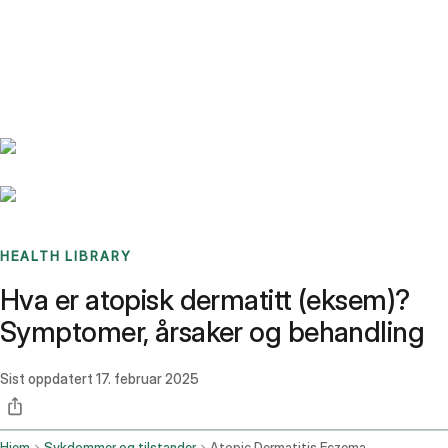
Benchmarks
Stories
FAQ
Sign up / Log in
HEALTH LIBRARY
Hva er atopisk dermatitt (eksem)?
Symptomer, årsaker og behandling
Sist oppdatert
17. februar 2025
Hjem
Sykdommer og tilstander
Atopic Dermatitis Eczema