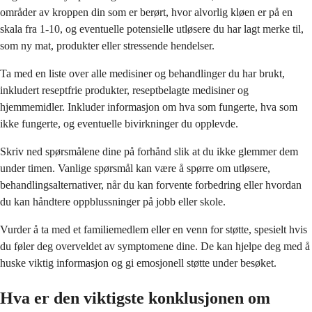
områder av kroppen din som er berørt, hvor alvorlig kløen er på en
skala fra 1-10, og eventuelle potensielle utløsere du har lagt merke til,
som ny mat, produkter eller stressende hendelser.
Ta med en liste over alle medisiner og behandlinger du har brukt,
inkludert reseptfrie produkter, reseptbelagte medisiner og
hjemmemidler. Inkluder informasjon om hva som fungerte, hva som
ikke fungerte, og eventuelle bivirkninger du opplevde.
Skriv ned spørsmålene dine på forhånd slik at du ikke glemmer dem
under timen. Vanlige spørsmål kan være å spørre om utløsere,
behandlingsalternativer, når du kan forvente forbedring eller hvordan
du kan håndtere oppblussninger på jobb eller skole.
Vurder å ta med et familiemedlem eller en venn for støtte, spesielt hvis
du føler deg overveldet av symptomene dine. De kan hjelpe deg med å
huske viktig informasjon og gi emosjonell støtte under besøket.
Hva er den viktigste konklusjonen om