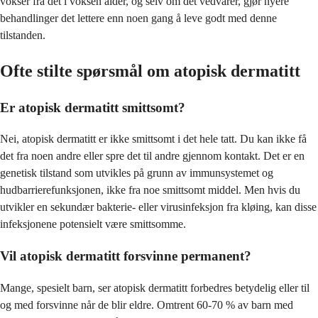
vokser fra det i voksen alder, og selv om det vedvarer, gjør nyere
behandlinger det lettere enn noen gang å leve godt med denne
tilstanden.
Ofte stilte spørsmål om atopisk dermatitt
Er atopisk dermatitt smittsomt?
Nei, atopisk dermatitt er ikke smittsomt i det hele tatt. Du kan ikke få
det fra noen andre eller spre det til andre gjennom kontakt. Det er en
genetisk tilstand som utvikles på grunn av immunsystemet og
hudbarrierefunksjonen, ikke fra noe smittsomt middel. Men hvis du
utvikler en sekundær bakterie- eller virusinfeksjon fra kløing, kan disse
infeksjonene potensielt være smittsomme.
Vil atopisk dermatitt forsvinne permanent?
Mange, spesielt barn, ser atopisk dermatitt forbedres betydelig eller til
og med forsvinne når de blir eldre. Omtrent 60-70 % av barn med