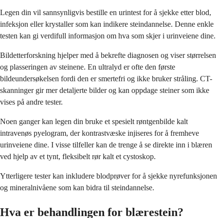
Legen din vil sannsynligvis bestille en urintest for å sjekke etter blod,
infeksjon eller krystaller som kan indikere steindannelse. Denne enkle
testen kan gi verdifull informasjon om hva som skjer i urinveiene dine.
Bildetterforskning hjelper med å bekrefte diagnosen og viser størrelsen
og plasseringen av steinene. En ultralyd er ofte den første
bildeundersøkelsen fordi den er smertefri og ikke bruker stråling. CT-
skanninger gir mer detaljerte bilder og kan oppdage steiner som ikke
vises på andre tester.
Noen ganger kan legen din bruke et spesielt røntgenbilde kalt
intravenøs pyelogram, der kontrastvæske injiseres for å fremheve
urinveiene dine. I visse tilfeller kan de trenge å se direkte inn i blæren
ved hjelp av et tynt, fleksibelt rør kalt et cystoskop.
Ytterligere tester kan inkludere blodprøver for å sjekke nyrefunksjonen
og mineralnivåene som kan bidra til steindannelse.
Hva er behandlingen for blærestein?