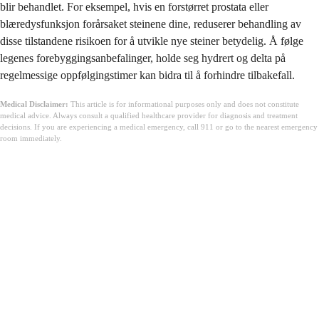
blir behandlet. For eksempel, hvis en forstørret prostata eller
blæredysfunksjon forårsaket steinene dine, reduserer behandling av
disse tilstandene risikoen for å utvikle nye steiner betydelig. Å følge
legenes forebyggingsanbefalinger, holde seg hydrert og delta på
regelmessige oppfølgingstimer kan bidra til å forhindre tilbakefall.
Medical Disclaimer:
This article is for informational purposes only and does not constitute
medical advice. Always consult a qualified healthcare provider for diagnosis and treatment
decisions. If you are experiencing a medical emergency, call 911 or go to the nearest emergency
room immediately.