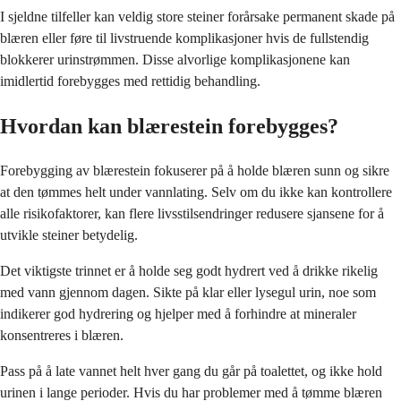
I sjeldne tilfeller kan veldig store steiner forårsake permanent skade på
blæren eller føre til livstruende komplikasjoner hvis de fullstendig
blokkerer urinstrømmen. Disse alvorlige komplikasjonene kan
imidlertid forebygges med rettidig behandling.
Hvordan kan blærestein forebygges?
Forebygging av blærestein fokuserer på å holde blæren sunn og sikre
at den tømmes helt under vannlating. Selv om du ikke kan kontrollere
alle risikofaktorer, kan flere livsstilsendringer redusere sjansene for å
utvikle steiner betydelig.
Det viktigste trinnet er å holde seg godt hydrert ved å drikke rikelig
med vann gjennom dagen. Sikte på klar eller lysegul urin, noe som
indikerer god hydrering og hjelper med å forhindre at mineraler
konsentreres i blæren.
Pass på å late vannet helt hver gang du går på toalettet, og ikke hold
urinen i lange perioder. Hvis du har problemer med å tømme blæren