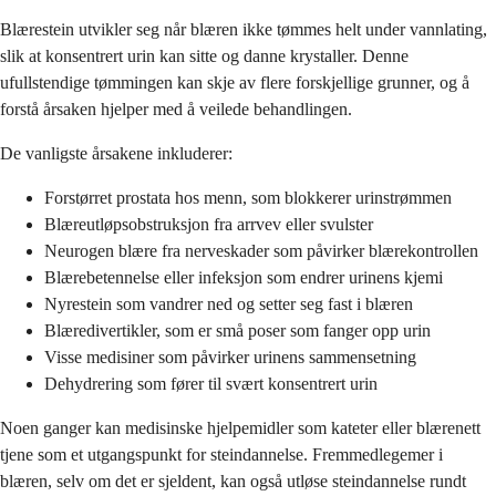
Blærestein utvikler seg når blæren ikke tømmes helt under vannlating,
slik at konsentrert urin kan sitte og danne krystaller. Denne
ufullstendige tømmingen kan skje av flere forskjellige grunner, og å
forstå årsaken hjelper med å veilede behandlingen.
De vanligste årsakene inkluderer:
Forstørret prostata hos menn, som blokkerer urinstrømmen
Blæreutløpsobstruksjon fra arrvev eller svulster
Neurogen blære fra nerveskader som påvirker blærekontrollen
Blærebetennelse eller infeksjon som endrer urinens kjemi
Nyrestein som vandrer ned og setter seg fast i blæren
Blæredivertikler, som er små poser som fanger opp urin
Visse medisiner som påvirker urinens sammensetning
Dehydrering som fører til svært konsentrert urin
Noen ganger kan medisinske hjelpemidler som kateter eller blærenett
tjene som et utgangspunkt for steindannelse. Fremmedlegemer i
blæren, selv om det er sjeldent, kan også utløse steindannelse rundt