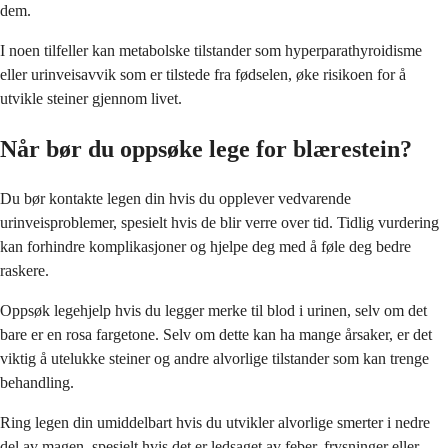
dem.
I noen tilfeller kan metabolske tilstander som hyperparathyroidisme
eller urinveisavvik som er tilstede fra fødselen, øke risikoen for å
utvikle steiner gjennom livet.
Når bør du oppsøke lege for blærestein?
Du bør kontakte legen din hvis du opplever vedvarende
urinveisproblemer, spesielt hvis de blir verre over tid. Tidlig vurdering
kan forhindre komplikasjoner og hjelpe deg med å føle deg bedre
raskere.
Oppsøk legehjelp hvis du legger merke til blod i urinen, selv om det
bare er en rosa fargetone. Selv om dette kan ha mange årsaker, er det
viktig å utelukke steiner og andre alvorlige tilstander som kan trenge
behandling.
Ring legen din umiddelbart hvis du utvikler alvorlige smerter i nedre
del av magen, spesielt hvis det er ledsaget av feber, frysninger eller