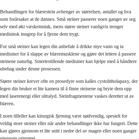
Behandlingen for blærestein avhenger av størrelsen, antallet og hva
som forårsaker at de dannes. Små steiner passerer noen ganger av seg
selv med økt væskeinntak, mens større steiner vanligvis trenger
medisinsk inngrep for å fjerne dem trygt.
For små steiner kan legen din anbefale å drikke mye vann og ta
medisiner for å slappe av blæremusklene og gjøre det lettere å passere
steinene naturlig. Smertestillende medisiner kan hjelpe med å håndtere
ubehag under denne prosessen.
Større steiner krever ofte en prosedyre som kalles cystolitholapaxy, der
legen din bruker et lite kamera til å finne steinene og bryte dem opp
med laserenergi eller ultralyd. Steinfragmentene vaskes deretter ut av
blæren.
I noen tilfeller kan kirurgisk fjerning være nødvendig, spesielt for
veldig store steiner eller når andre behandlinger ikke har fungert. Dette
kan gjøres gjennom et lite snitt i nedre del av magen eller noen ganger
gjennom urinrøret.