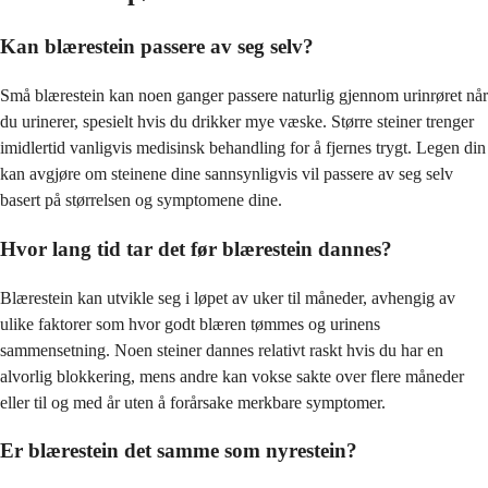
Kan blærestein passere av seg selv?
Små blærestein kan noen ganger passere naturlig gjennom urinrøret når
du urinerer, spesielt hvis du drikker mye væske. Større steiner trenger
imidlertid vanligvis medisinsk behandling for å fjernes trygt. Legen din
kan avgjøre om steinene dine sannsynligvis vil passere av seg selv
basert på størrelsen og symptomene dine.
Hvor lang tid tar det før blærestein dannes?
Blærestein kan utvikle seg i løpet av uker til måneder, avhengig av
ulike faktorer som hvor godt blæren tømmes og urinens
sammensetning. Noen steiner dannes relativt raskt hvis du har en
alvorlig blokkering, mens andre kan vokse sakte over flere måneder
eller til og med år uten å forårsake merkbare symptomer.
Er blærestein det samme som nyrestein?