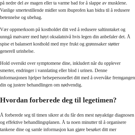
på nedre del av magen eller ta varme bad for å slappe av musklene.
Vanlige smertestillende midler som ibuprofen kan bidra til å redusere
betennelse og ubehag.
Vær oppmerksom på kostholdet ditt ved å redusere saltinntaket og
unngå matvarer med høyt oksalatnivå hvis legen din anbefaler det. Å
spise et balansert kosthold med mye frukt og grønnsaker støtter
generell urinhelse.
Hold oversikt over symptomene dine, inkludert når du opplever
smerter, endringer i vannlating eller blod i urinen. Denne
informasjonen hjelper helsepersonellet ditt med å overvåke fremgangen
din og justere behandlingen om nødvendig.
Hvordan forberede deg til legetimen?
Å forberede seg til timen sikrer at du får den mest nøyaktige diagnosen
og effektive behandlingsplanen. Å ta noen minutter til å organisere
tankene dine og samle informasjon kan gjøre besøket ditt mer