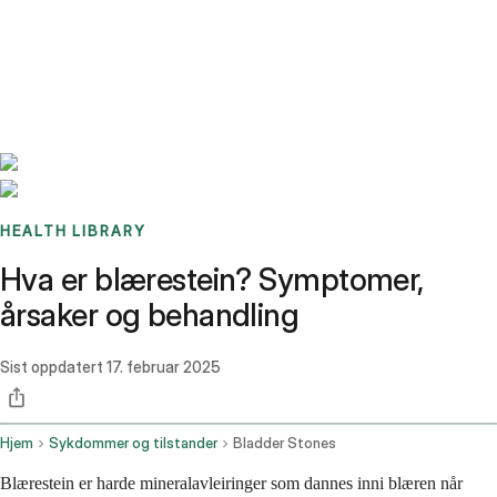
Benchmarks
Stories
FAQ
Sign up / Log in
HEALTH LIBRARY
Hva er blærestein? Symptomer,
årsaker og behandling
Sist oppdatert
17. februar 2025
Hjem
Sykdommer og tilstander
Bladder Stones
Blærestein er harde mineralavleiringer som dannes inni blæren når