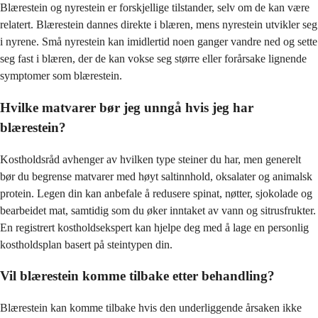
Blærestein og nyrestein er forskjellige tilstander, selv om de kan være
relatert. Blærestein dannes direkte i blæren, mens nyrestein utvikler seg
i nyrene. Små nyrestein kan imidlertid noen ganger vandre ned og sette
seg fast i blæren, der de kan vokse seg større eller forårsake lignende
symptomer som blærestein.
Hvilke matvarer bør jeg unngå hvis jeg har
blærestein?
Kostholdsråd avhenger av hvilken type steiner du har, men generelt
bør du begrense matvarer med høyt saltinnhold, oksalater og animalsk
protein. Legen din kan anbefale å redusere spinat, nøtter, sjokolade og
bearbeidet mat, samtidig som du øker inntaket av vann og sitrusfrukter.
En registrert kostholdsekspert kan hjelpe deg med å lage en personlig
kostholdsplan basert på steintypen din.
Vil blærestein komme tilbake etter behandling?
Blærestein kan komme tilbake hvis den underliggende årsaken ikke