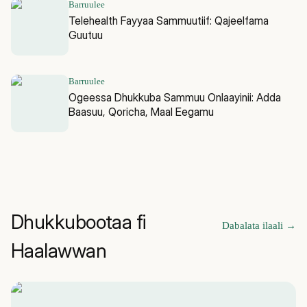
Barruulee
Telehealth Fayyaa Sammuutiif: Qajeelfama
Guutuu
Barruulee
Ogeessa Dhukkuba Sammuu Onlaayinii: Adda
Baasuu, Qoricha, Maal Eegamu
Dhukkubootaa fi
Dabalata ilaali
→
Haalawwan