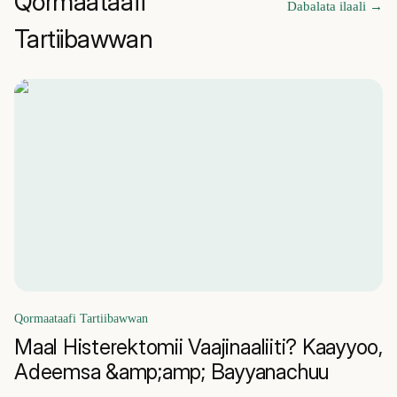
Qormaataafi
Dabalata ilaali
→
Tartiibawwan
Qormaataafi Tartiibawwan
Maal Histerektomii Vaajinaaliiti? Kaayyoo,
Adeemsa &amp;amp; Bayyanachuu