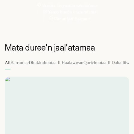
Yaalota fayyaatiin sakatta'ame
Yeroo hunda haaromfama
Dhuunfaaf ijaarame
Mata duree'n jaal'atamaa
All
Barruulee
Dhukkubootaa fi Haalawwan
Qorichootaa fi Daballiiww