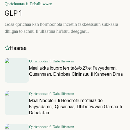
Qorichootaa fi Daballiiwwan
GLP 1
Gosa qorichaa kan hormoonota incretin fakkeessuun sukkaara
dhiigaa to'achuu fi ulfaatina hir'isuu deeggaru.
Haaraa
Qorichootaa fi Daballiiwwan
Maal akka Ibuprofen ta&#x27;e: Fayyadamni,
Qusannaan, Dhiibbaa Ciniinsuu fi Kanneen Biraa
Qorichootaa fi Daballiiwwan
Maal Nadololii fi Bendroflumethiazide:
Fayyadamni, Qusannaa, Dhibeewwan Gamaa fi
Dabalataa
Qorichootaa fi Daballiiwwan