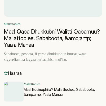
Mallattoolee
Maal Qaba Dhukkubni Walitti Qabamuu?
Mallattoolee, Sababoota, &amp;amp;
Yaala Manaa
Sababoota, gosoota, fi yeroo dhukkubbiin buusaa waan
xiyyeeffannaa fayyaa barbaachisu mul'isu.
Haaraa
Mallattoolee
Maal Eosinophilia? Mallattoolee, Sababoota,
&amp;amp; Yaala Manaa