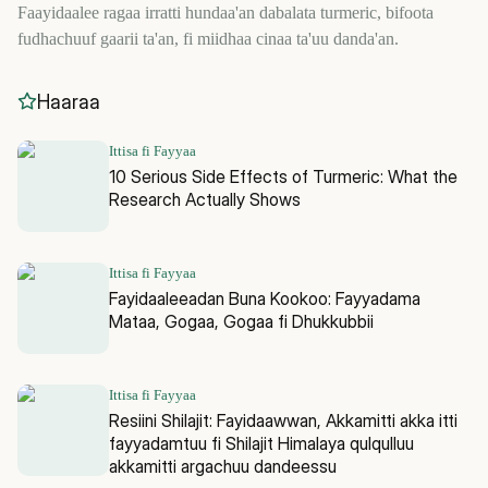
Faayidaalee ragaa irratti hundaa'an dabalata turmeric, bifoota
fudhachuuf gaarii ta'an, fi miidhaa cinaa ta'uu danda'an.
Haaraa
Ittisa fi Fayyaa
10 Serious Side Effects of Turmeric: What the
Research Actually Shows
Ittisa fi Fayyaa
Fayidaaleeadan Buna Kookoo: Fayyadama
Mataa, Gogaa, Gogaa fi Dhukkubbii
Ittisa fi Fayyaa
Resiini Shilajit: Fayidaawwan, Akkamitti akka itti
fayyadamtuu fi Shilajit Himalaya qulqulluu
akkamitti argachuu dandeessu