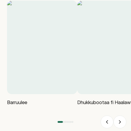
Barruulee
Dhukkubootaa fi Haala