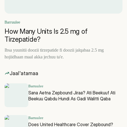
Barruulee
How Many Units Is 2.5 mg of
Tirzepatide?
Ibsa yuunitii doozii tirzepatide fi doozii jalqabaa 2.5 mg
hojiidhaan maal akka jechuu ta'e.
Jaal'atamaa
Barruulee
Sana Aetna Zepbound Jiraa? Ati Beekuuf Ati
Beekuu Qabdu Hundi As Gadi Walitti Qaba
Barruulee
Does United Healthcare Cover Zepbound?