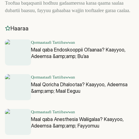
Tooftaa baqaqsanii hodhuu gadaameessa karaa qaama saalaa
dubartii baasuu, fayyuu gabaabaa wajjin tooftaalee garaa caalaa.
Haaraa
Qormaataafi Tartiibawwan
Maal qaba Endoskooppii Ol’aanaa? Kaayyoo,
Adeemsa &amp;amp; Bu’aa
Qormaataafi Tartiibawwan
Maal Qoricha Dhalootaa? Kaayyoo, Adeemsa
&amp;amp; Maal Eeguu
Qormaataafi Tartiibawwan
Maal qaba Anesthesia Waliigalaa? Kaayyoo,
Adeemsa &amp;amp; Fayyomuu