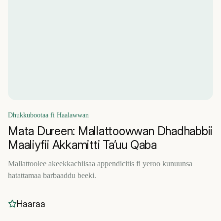
Dhukkubootaa fi Haalawwan
Mata Dureen: Mallattoowwan Dhadhabbii
Maaliyfii Akkamitti Ta’uu Qaba
Mallattoolee akeekkachiisaa appendicitis fi yeroo kunuunsa
hatattamaa barbaaddu beeki.
Haaraa