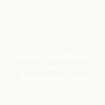
Benchmarks
Stories
FAQ
Sign up / Log in
Madda Odeeffannoo
Fayyaa Kan
Amanamuu Qabu
Odeeffannoo fayyaa amansiisaa fi haarawa ta’e
fayyadamuun murteewwan sirrii fayyaa keessan
irratti fudhadhaa