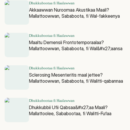
Dhukkubootaa fi Haalawwan
Akkaawwan Nuroomaa Akustikaa Maali?
Mallattoowwan, Sababoota, fi Wal-fakkeenya
Dhukkubootaa fi Haalawwan
Maaltu Demensii Frontotemporaalaa?
Mallattoowwan, Sababoota, fi Wal&#x27;aansa
Dhukkubootaa fi Haalawwan
Sclerosing Mesenteritis maal jettee?
Mallattoowwan, Sababoota, fi Walitti-qabannaa
Dhukkubootaa fi Haalawwan
Dhukkubbii Ufii Qabsaa&#x27;aa Maali?
Mallattoolee, Sababootaa, fi Walitti-Fufaa