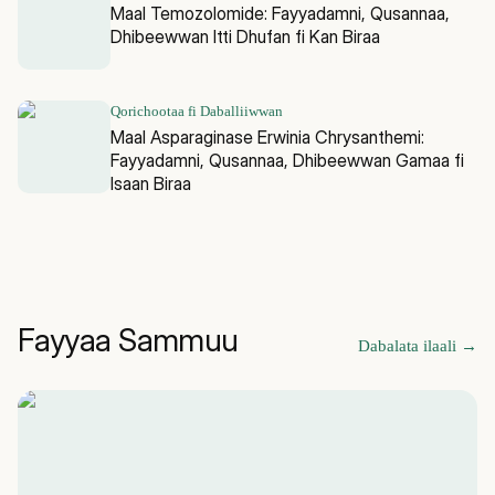
Maal Temozolomide: Fayyadamni, Qusannaa,
Dhibeewwan Itti Dhufan fi Kan Biraa
Qorichootaa fi Daballiiwwan
Maal Asparaginase Erwinia Chrysanthemi:
Fayyadamni, Qusannaa, Dhibeewwan Gamaa fi
Isaan Biraa
Fayyaa Sammuu
Dabalata ilaali
→