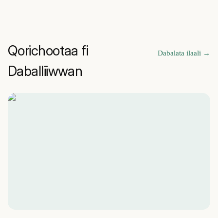
Qorichootaa fi
Dabalata ilaali
→
Daballiiwwan