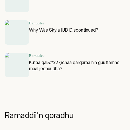
Barruulee
Why Was Skyla IUD Discontinued?
Barruulee
Kutaa qal&#x27;ichaa qarqaraa hin guuttamne
maal jechuudha?
Ramaddii'n qoradhu