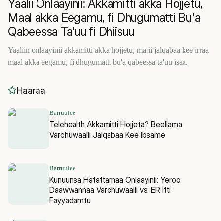
Yaalii Onlaayinii: Akkamitti akka Hojjetu,
Maal akka Eegamu, fi Dhugumatti Bu'a
Qabeessa Ta'uu fi Dhiisuu
Yaaliin onlaayinii akkamitti akka hojjetu, marii jalqabaa kee irraa
maal akka eegamu, fi dhugumatti bu'a qabeessa ta'uu isaa.
Haaraa
Barruulee
Telehealth Akkamitti Hojjeta? Beellama
Varchuwaalii Jalqabaa Kee Ibsame
Barruulee
Kunuunsa Hatattamaa Onlaayinii: Yeroo
Daawwannaa Varchuwaalii vs. ER Itti
Fayyadamtu