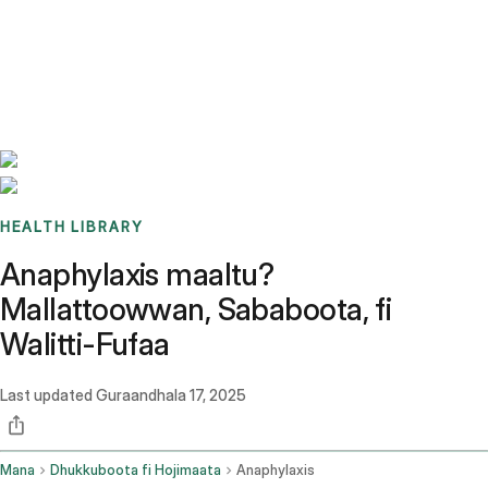
Benchmarks
Stories
FAQ
Sign up / Log in
HEALTH LIBRARY
Anaphylaxis maaltu?
Mallattoowwan, Sababoota, fi
Walitti-Fufaa
Last updated
Guraandhala 17, 2025
Mana
Dhukkuboota fi Hojimaata
Anaphylaxis