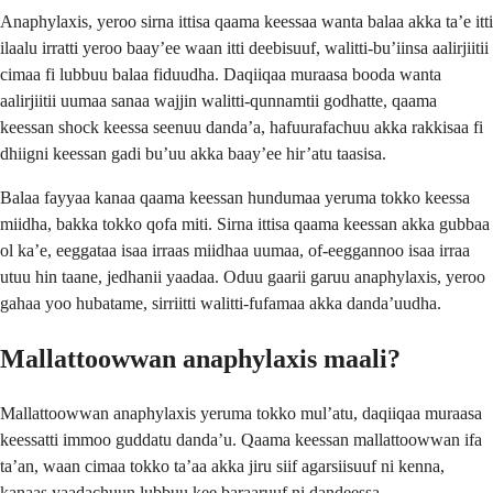
Anaphylaxis, yeroo sirna ittisa qaama keessaa wanta balaa akka ta’e itti
ilaalu irratti yeroo baay’ee waan itti deebisuuf, walitti-bu’iinsa aalirjiitii
cimaa fi lubbuu balaa fiduudha. Daqiiqaa muraasa booda wanta
aalirjiitii uumaa sanaa wajjin walitti-qunnamtii godhatte, qaama
keessan shock keessa seenuu danda’a, hafuurafachuu akka rakkisaa fi
dhiigni keessan gadi bu’uu akka baay’ee hir’atu taasisa.
Balaa fayyaa kanaa qaama keessan hundumaa yeruma tokko keessa
miidha, bakka tokko qofa miti. Sirna ittisa qaama keessan akka gubbaa
ol ka’e, eeggataa isaa irraas miidhaa uumaa, of-eeggannoo isaa irraa
utuu hin taane, jedhanii yaadaa. Oduu gaarii garuu anaphylaxis, yeroo
gahaa yoo hubatame, sirriitti walitti-fufamaa akka danda’uudha.
Mallattoowwan anaphylaxis maali?
Mallattoowwan anaphylaxis yeruma tokko mul’atu, daqiiqaa muraasa
keessatti immoo guddatu danda’u. Qaama keessan mallattoowwan ifa
ta’an, waan cimaa tokko ta’aa akka jiru siif agarsiisuuf ni kenna,
kanaas yaadachuun lubbuu kee baraaruuf ni dandeessa.