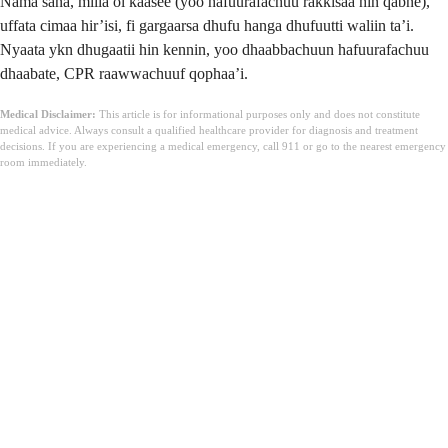
Nama sana, miila ol kaasee (yoo hafuurafachuu rakkisaa hin qabne),
uffata cimaa hir’isi, fi gargaarsa dhufu hanga dhufuutti waliin ta’i.
Nyaata ykn dhugaatii hin kennin, yoo dhaabbachuun hafuurafachuu
dhaabate, CPR raawwachuuf qophaa’i.
Medical Disclaimer:
This article is for informational purposes only and does not constitute
medical advice. Always consult a qualified healthcare provider for diagnosis and treatment
decisions. If you are experiencing a medical emergency, call 911 or go to the nearest emergency
room immediately.