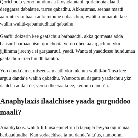
Qorichoota yeroo hundumaa fayyadamtani, qorichoota alaa fi
deeggarsa dabalatee, tarree qabadhu. Akkasumas, seenaa maatii
aalirjiitii ykn haala autoimmune qabaachuu, walitti-qunnamtii kee
waliin walitti-qabamuudhaaf qabadhu.
Gaaffii dokterin kee gaafachuu barbaaddu, akka qormaata adda
baasuuf barbaachisu, qorichoota yeroo dheeraa argachuu, ykn
jijjiirama jireenya si gargaaruuf, yaadi. Wanta si yaaddessu hundumaa
gaafachuu irraa hin dhibamtin.
Yoo danda’ame, miseensa maatii ykn michuu walitti-bu’iinsa kee
arguu danda’e waliin qabadhu. Wantoota ati dagatte yaadachuu ykn
ilaalcha adda ta’e, yeroo dheeraa ta’ee, kennuu danda’u.
Anaphylaxis ilaalchisee yaada gurguddoo
maali?
Anaphylaxis, walitti-fufiinsa epinefriin fi tajaajila fayyaa ogummaa
barbaaduudha. Kan sodaachisaa ta’uu danda’a ta’us, namoonni