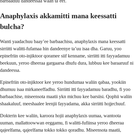
barbaaduu dandeessaa waan ta’eef.
Anaphylaxis akkamitti mana keessatti
bulcha?
Wanti yaadachuu baay’ee barbaachisu, anaphylaxis mana keessatti
sirriitti walitti-fufamaa hin dandeenye ta’uu isaa dha. Garuu, yoo
epinefriin oto-injiktoor qoramee siif kenname, sirriitti itti fayyadamuu
beekuun, yeroo dheeraa gargaarsa dhufu dura, lubbuu kee baraaruuf ni
dandeessa.
Epinefriin oto-injiktoor kee yeroo hundumaa waliin qabaa, yookiin
dhumuu isaa mirkaneeffadhu. Sirriitti itti fayyadamuu baradhu, fi yoo
barbaachise, miseensota maatii ykn michuu kee barsiisi. Qophii waliin
shaakaluuf, meeshaalee leenjii fayyadama, akka sirriitti hojjechuuf.
Dokterin kee waliin, karoora hojii anaphylaxis uumaa, wantoota
uuman, mallattoowwan eeggamu, fi walitti-fufiinsa yeroo dheeraa
qajeelfama, qajeelfama tokko tokko qoradhu. Miseensota maatii,