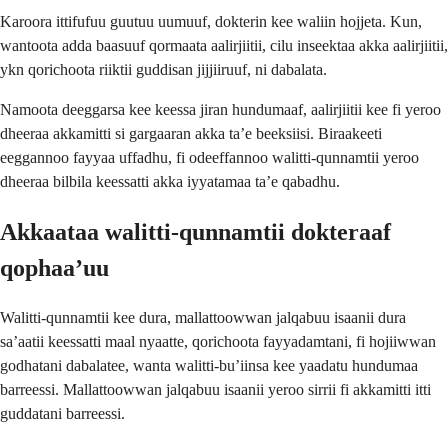
Karoora ittifufuu guutuu uumuuf, dokterin kee waliin hojjeta. Kun,
wantoota adda baasuuf qormaata aalirjiitii, cilu inseektaa akka aalirjiitii,
ykn qorichoota riiktii guddisan jijjiiruuf, ni dabalata.
Namoota deeggarsa kee keessa jiran hundumaaf, aalirjiitii kee fi yeroo
dheeraa akkamitti si gargaaran akka ta’e beeksiisi. Biraakeeti
eeggannoo fayyaa uffadhu, fi odeeffannoo walitti-qunnamtii yeroo
dheeraa bilbila keessatti akka iyyatamaa ta’e qabadhu.
Akkaataa walitti-qunnamtii dokteraaf
qophaa’uu
Walitti-qunnamtii kee dura, mallattoowwan jalqabuu isaanii dura
sa’aatii keessatti maal nyaatte, qorichoota fayyadamtani, fi hojiiwwan
godhatani dabalatee, wanta walitti-bu’iinsa kee yaadatu hundumaa
barreessi. Mallattoowwan jalqabuu isaanii yeroo sirrii fi akkamitti itti
guddatani barreessi.