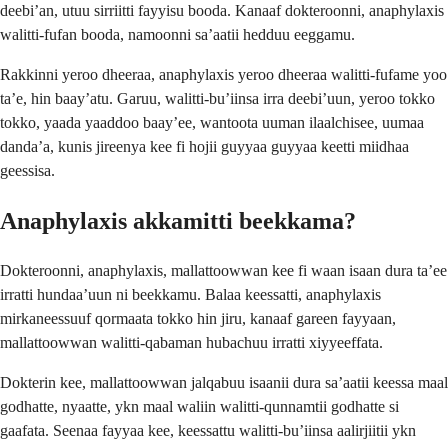
deebi’an, utuu sirriitti fayyisu booda. Kanaaf dokteroonni, anaphylaxis
walitti-fufan booda, namoonni sa’aatii hedduu eeggamu.
Rakkinni yeroo dheeraa, anaphylaxis yeroo dheeraa walitti-fufame yoo
ta’e, hin baay’atu. Garuu, walitti-bu’iinsa irra deebi’uun, yeroo tokko
tokko, yaada yaaddoo baay’ee, wantoota uuman ilaalchisee, uumaa
danda’a, kunis jireenya kee fi hojii guyyaa guyyaa keetti miidhaa
geessisa.
Anaphylaxis akkamitti beekkama?
Dokteroonni, anaphylaxis, mallattoowwan kee fi waan isaan dura ta’ee
irratti hundaa’uun ni beekkamu. Balaa keessatti, anaphylaxis
mirkaneessuuf qormaata tokko hin jiru, kanaaf gareen fayyaan,
mallattoowwan walitti-qabaman hubachuu irratti xiyyeeffata.
Dokterin kee, mallattoowwan jalqabuu isaanii dura sa’aatii keessa maal
godhatte, nyaatte, ykn maal waliin walitti-qunnamtii godhatte si
gaafata. Seenaa fayyaa kee, keessattu walitti-bu’iinsa aalirjiitii ykn