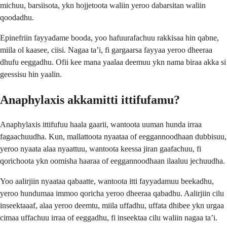
michuu, barsiisota, ykn hojjetoota waliin yeroo dabarsitan waliin
qoodadhu.
Epinefriin fayyadame booda, yoo hafuurafachuu rakkisaa hin qabne,
miila ol kaasee, ciisi. Nagaa ta’i, fi gargaarsa fayyaa yeroo dheeraa
dhufu eeggadhu. Ofii kee mana yaalaa deemuu ykn nama biraa akka si
geessisu hin yaalin.
Anaphylaxis akkamitti ittifufamu?
Anaphylaxis ittifufuu haala gaarii, wantoota uuman hunda irraa
fagaachuudha. Kun, mallattoota nyaataa of eeggannoodhaan dubbisuu,
yeroo nyaata alaa nyaattuu, wantoota keessa jiran gaafachuu, fi
qorichoota ykn oomisha haaraa of eeggannoodhaan ilaaluu jechuudha.
Yoo aalirjiin nyaataa qabaatte, wantoota itti fayyadamuu beekadhu,
yeroo hundumaa immoo qoricha yeroo dheeraa qabadhu. Aalirjiin cilu
inseektaaaf, alaa yeroo deemtu, miila uffadhu, uffata dhibee ykn urgaa
cimaa uffachuu irraa of eeggadhu, fi inseektaa cilu waliin nagaa ta’i.