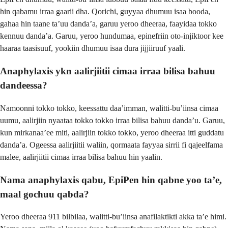
hin qabamu irraa gaarii dha. Qorichi, guyyaa dhumuu isaa booda,
gahaa hin taane ta’uu danda’a, garuu yeroo dheeraa, faayidaa tokko
kennuu danda’a. Garuu, yeroo hundumaa, epinefriin oto-injiktoor kee
haaraa taasisuuf, yookiin dhumuu isaa dura jijjiiruuf yaali.
Anaphylaxis ykn aalirjiitii cimaa irraa bilisa bahuu
dandeessa?
Namoonni tokko tokko, keessattu daa’imman, walitti-bu’iinsa cimaa
uumu, aalirjiin nyaataa tokko tokko irraa bilisa bahuu danda’u. Garuu,
kun mirkanaa’ee miti, aalirjiin tokko tokko, yeroo dheeraa itti guddatu
danda’a. Ogeessa aalirjiitii waliin, qormaata fayyaa sirrii fi qajeelfama
malee, aalirjiitii cimaa irraa bilisa bahuu hin yaalin.
Nama anaphylaxis qabu, EpiPen hin qabne yoo ta’e,
maal gochuu qabda?
Yeroo dheeraa 911 bilbilaa, walitti-bu’iinsa anafilaktikti akka ta’e himi.