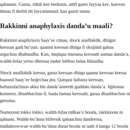
qabaatan. Garuu, riiktii kee beekuun, atiifi garee fayyaa kee, karoora
ittisuu fi deebii itti fayyadamuuf, kan gaarii uuma.
Rakkinni anaphylaxis danda’u maali?
Rakkinni anaphylaxis baay’ee cimaa, shock anafilaktik, dhiigni
keessan gadi bu’uun, qaamni keessan dhiiga fi oksijiinii gahaa
argachuu dhabuudha. Kun, daqiiqaa muraasa keessatti uumaa danda’a,
walitti-fufaa yeroo dheeraa malee lubbuu balaa fiduudha.
Shock anafilaktik keessa, garaa keessan dhiiga qaama keessan keessa
baasuuf baay’ee hojjechaa jira. Qarqara hafuura keessan,
hafuurafachuun akka hin danda’anneetti guddatu danda’a. Jijjiirama
kunneen, dhaabbachuu fi, haala hamaa keessatti, garaa dhaabbachuu ni
geessisa.
Namoonni tokko tokko, walitti-fufaa milkaa’e booda, rakkinoota ni
qabaatu. Walitti-bu’iinsa biifeesik qabaachuu dandeessa,
mallattoowwan walitti-bu’iinsa duraa booda sa’aatii 4 hanga 12 booda