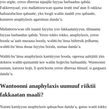
yoo argite, yeroo dheeraa tajaajila fayyaa barbaaduu qabda.
Fakkeenyaaf, yoo mallattoowwan qaama irratti mul’atan fi rakkisa
hafuurafachuu qabaatte, ykn loogii waliin maddi yoo qabaatte,
kunneen anaphylaxis agarsiisuu danda’u.
Mallattoowwan ofii isaanii fayyisu yoo fakkaataniyyuu, tilmaama
fayyaa barbaaduu qabda. Yeroo tokko tokko, anaphylaxis, yeroo
booda sa’aatii muraasa booda, walitti-bu’iinsa biifeesik jedhamu,
walitti-bu’iinsa duraa fayyisu booda, uumaa danda’a.
Walitti-bu’iinsa anaphylaxis kamiiyyuu booda, ogeessa aalirjiitii ykn
doktera walitti-qunnamtii kee waliin hojjechu barbaaddu. Wantoonni
uuman, karoora hojii, fi qorichoota yeroo dheeraa ittisuuf, si gargaaru
danda’u.
Wantoonni anaphylaxis uumuuf riiktii
fakkaatan maali?
Namni kamiyyuu anaphylaxis qabaachuu danda’a, garuu wanti tokko