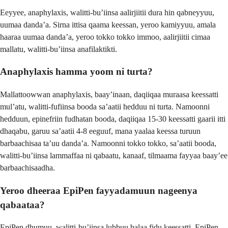
Eeyyee, anaphylaxis, walitti-bu’iinsa aalirjiitii dura hin qabneyyuu,
uumaa danda’a. Sirna ittisa qaama keessan, yeroo kamiyyuu, amala
haaraa uumaa danda’a, yeroo tokko tokko immoo, aalirjiitii cimaa
mallatu, walitti-bu’iinsa anafilaktikti.
Anaphylaxis hamma yoom ni turta?
Mallattoowwan anaphylaxis, baay’inaan, daqiiqaa muraasa keessatti
mul’atu, walitti-fufiinsa booda sa’aatii hedduu ni turta. Namoonni
hedduun, epinefriin fudhatan booda, daqiiqaa 15-30 keessatti gaarii itti
dhaqabu, garuu sa’aatii 4-8 eeguuf, mana yaalaa keessa turuun
barbaachisaa ta’uu danda’a. Namoonni tokko tokko, sa’aatii booda,
walitti-bu’iinsa lammaffaa ni qabaatu, kanaaf, tilmaama fayyaa baay’ee
barbaachisaadha.
Yeroo dheeraa EpiPen fayyadamuun nageenya
qabaataa?
EpiPen dhumuu, walitti-bu’iinsa lubbuu balaa fidu keessatti, EpiPen