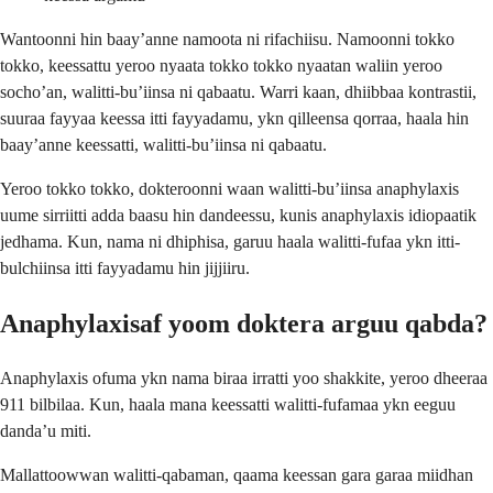
Wantoonni hin baay’anne namoota ni rifachiisu. Namoonni tokko
tokko, keessattu yeroo nyaata tokko tokko nyaatan waliin yeroo
socho’an, walitti-bu’iinsa ni qabaatu. Warri kaan, dhiibbaa kontrastii,
suuraa fayyaa keessa itti fayyadamu, ykn qilleensa qorraa, haala hin
baay’anne keessatti, walitti-bu’iinsa ni qabaatu.
Yeroo tokko tokko, dokteroonni waan walitti-bu’iinsa anaphylaxis
uume sirriitti adda baasu hin dandeessu, kunis anaphylaxis idiopaatik
jedhama. Kun, nama ni dhiphisa, garuu haala walitti-fufaa ykn itti-
bulchiinsa itti fayyadamu hin jijjiiru.
Anaphylaxisaf yoom doktera arguu qabda?
Anaphylaxis ofuma ykn nama biraa irratti yoo shakkite, yeroo dheeraa
911 bilbilaa. Kun, haala mana keessatti walitti-fufamaa ykn eeguu
danda’u miti.
Mallattoowwan walitti-qabaman, qaama keessan gara garaa miidhan