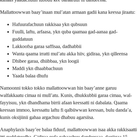
Mallattoowwan baay’inaan mul’atan armaan gadii kana keessa jiraatu:
Hafuurafachuun rakkisaa ykn qubsuun
Fuulli, laftu, arfaasa, ykn quba qaamaa gad-aanaa gad-
guddatuun
Lakkoofsa garaa saffisaa, dadhabbii
Wanta qaama irratti mul’atu akka hiiv, gidiraa, ykn qilleensa
Dhibee garaa, dhiibbaa, ykn loogii
Maddi ykn dhaabbachuun
Yaada balaa dhufu
Namoonni tokko tokko mallattoowwan hin baay’anne garuu
walfakkaatu cimaa ni mull’atu. Kunis, dhukkubbii garaa cimaa, wal-
fayyisuu, ykn dhandhama birrii afaan keessatti ni dabalata. Qaama
keessan immoo, keessattu laftu fi qalbiiwwan keessan, bulu danda’a,
kunis oksijiinii gahaa argachuu dhabuu agarsiisa.
Anaphylaxis baay’ee balaa fiduuf, mallattoowwan isaa akka rakkisaatti
itti guddatuudha. Gidiraa qofa qabaachuu dandeessaa, daqiiqaa 15