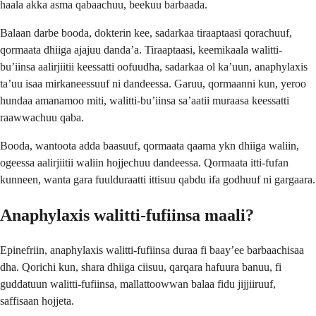
haala akka asma qabaachuu, beekuu barbaada.
Balaan darbe booda, dokterin kee, sadarkaa tiraaptaasi qorachuuf,
qormaata dhiiga ajajuu danda’a. Tiraaptaasi, keemikaala walitti-
bu’iinsa aalirjiitii keessatti oofuudha, sadarkaa ol ka’uun, anaphylaxis
ta’uu isaa mirkaneessuuf ni dandeessa. Garuu, qormaanni kun, yeroo
hundaa amanamoo miti, walitti-bu’iinsa sa’aatii muraasa keessatti
raawwachuu qaba.
Booda, wantoota adda baasuuf, qormaata qaama ykn dhiiga waliin,
ogeessa aalirjiitii waliin hojjechuu dandeessa. Qormaata itti-fufan
kunneen, wanta gara fuulduraatti ittisuu qabdu ifa godhuuf ni gargaara.
Anaphylaxis walitti-fufiinsa maali?
Epinefriin, anaphylaxis walitti-fufiinsa duraa fi baay’ee barbaachisaa
dha. Qorichi kun, shara dhiiga ciisuu, qarqara hafuura banuu, fi
guddatuun walitti-fufiinsa, mallattoowwan balaa fidu jijjiiruuf,
saffisaan hojjeta.