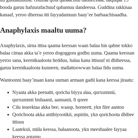
booda garuu hafuurafachuuf qabamuu dandeessa. Guddina rakkisaa
kanaaf, yeroo dheeraa itti fayyadamuun baay’ee barbaachisaadha.
Anaphylaxis maaltu uuma?
Anaphylaxis, sirna ittisa qaama keessan waan balaa hin qabne tokko
balaa cimaa akka ta’e yeroo dogoggora godhu uuma. Qaama keessan
yeroo sana, keemikaaloota hedduu, balaa kana ittisuuf ni dhiheessa,
garuu keemikaaloota kunneen, mallattoowwan balaa fidu uuma.
Wantoonni baay’inaan kana uuman armaan gadii kana keessa jiraatu:
Nyaata akka peenatti, qoricha biyya alaa, qurxummii,
qurxummii bishaanii, aannanii, fi qoree
Cilu inseektaa akka bee, waasp, horneett, ykn fiire aantoo
Qorichoota akka antibiyootikii, aspiriin, ykn qorichoota dhibee
ittisuu
Laateksii, miila keessa, balaanoota, ykn meeshaalee fayyaa
keessa argamu