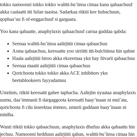
tokko namoonni tokko tokko walitti-bu’iinsa cimaa kana qabaachuuf
akka caalaatti itti fufan taasisa. Sadarkaa riiktii kee hubachuun,
qophaa’uu fi of-eeggachuuf si gargaara.
Yoo kana qabaatte, anaphylaxis qabaachuuf carraa guddaa qabda:
Seenaa walitti-bu’iinsa aalirjiitii cimaa qabaachuu
Asma qabaachuu, keessattu yoo sirriitti itti-bulchiinsa hin qabne
Haala aalirjiitii biroo akka ekzeemaa ykn hay fiivarii qabaachuu
Seenaa maatii aalirjiitii cimaa qabaachuu
Qorichoota tokko tokko akka ACE inhibitors ykn
beetablookeers fayyadamuu
Umriinis, riiktii keessatti gahee taphacha. Aalirjiin nyaataa anaphylaxis
uumu, daa’immanii fi dargaggoota keessatti baay’inaan ni mul’ata,
qorichoota fi cilu inseektaa immoo, umurii guddaan baay’inaan ni
miidha.
Wanti riiktii tokko qabaachuun, anaphylaxis dhufuu akka qabaattu hin
jechuu. Namoonni hedduun aalirjiitii qaban, walitti-bu’iinsa cimaa hin