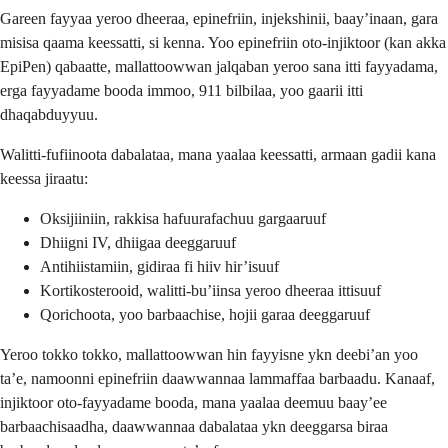
Gareen fayyaa yeroo dheeraa, epinefriin, injekshinii, baay’inaan, gara
misisa qaama keessatti, si kenna. Yoo epinefriin oto-injiktoor (kan akka
EpiPen) qabaatte, mallattoowwan jalqaban yeroo sana itti fayyadama,
erga fayyadame booda immoo, 911 bilbilaa, yoo gaarii itti
dhaqabduyyuu.
Walitti-fufiinoota dabalataa, mana yaalaa keessatti, armaan gadii kana
keessa jiraatu:
Oksijiiniin, rakkisa hafuurafachuu gargaaruuf
Dhiigni IV, dhiigaa deeggaruuf
Antihiistamiin, gidiraa fi hiiv hir’isuuf
Kortikosterooid, walitti-bu’iinsa yeroo dheeraa ittisuuf
Qorichoota, yoo barbaachise, hojii garaa deeggaruuf
Yeroo tokko tokko, mallattoowwan hin fayyisne ykn deebi’an yoo
ta’e, namoonni epinefriin daawwannaa lammaffaa barbaadu. Kanaaf,
injiktoor oto-fayyadame booda, mana yaalaa deemuu baay’ee
barbaachisaadha, daawwannaa dabalataa ykn deeggarsa biraa