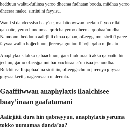
hedduun walitti-fufiinsa yeroo dheeraa fudhatan booda, miidhaa yeroo
dheeraa malee, sirriitti ni fayyisu.
Wanti si dandeessisu baay’ee, mallattoowwan beekuu fi yoo riiktii
qabaatte, yeroo hundumaa qoricha yeroo dheeraa qophaa’uu dha.
Namoonni hedduun aalirjiitii cimaa qaban, of-eeggamni sirrii fi garee
fayyaa waliin hojjechuun, jireenya guutuu fi hojii qabu ni jiraatu.
Anaphylaxis tokko qabaachuun, gara fuulduraatti akka qabaattu hin
jechuu, garuu of-eeggamni barbaachisaa ta’uu isaa jechuudha.
Bulchiinsa fi qophaa’ina sirriitiin, of-eeggachuun jireenya guyyaa
guyyaa keetti, nageenyaan ni deemta.
Gaaffiiwwan anaphylaxis ilaalchisee
baay’inaan gaafatamani
Aalirjiitii dura hin qabneyyuu, anaphylaxis yeruma
tokko uumamaa danda’aa?