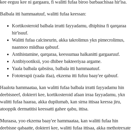
kee eeguu kee ni gargaara, fi walitti fufaa biroo barbaachisaa hir'isa.
Balbala itti hammaatuuf, walitti fufaa keessan:
Kortikosteroid balbala irratti fayyadamu, dhiphina fi qarqaraa
hir'isuuf.
Walitti fufaa calcineurin, akka takrolimus ykn pimecrolimus,
naannoo miidhaa qabuuf.
Antihistamine, qarqaraa, keessumaa halkanitti gargaaruuf.
Antibiyootiksii, yoo dhibee bakteeriyaa argame.
Yaala balbala qabsiisu, balbala itti hammaatuuf.
Fototerapii (yaala ifaa), ekzema itti fufuu baay'ee qabuuf.
Haalota hammaataa, kan walitti fufaa balbala irratti fayyadamu hin
deebisneef, dokterri kee, kortikosteroid afaan irraa fayyadamu, ykn
walitti fufaa haaraa, akka dupilumab, kan sirna ittisaa keessa jiru,
atooppik dermatitisi keessatti gahee qabu, ittisa.
Muraasa, yoo ekzema baay'ee hammaataa, kan walitti fufaa hin
deebisne qabaatte, dokterri kee, walitti fufaa ittisaa, akka methotrexate