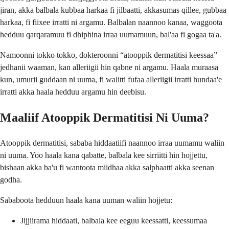
jiran, akka balbala kubbaa harkaa fi jilbaatti, akkasumas qillee, gubbaa
harkaa, fi fiixee irratti ni argamu. Balbalan naannoo kanaa, waggoota
hedduu qarqaramuu fi dhiphina irraa uumamuun, bal'aa fi gogaa ta'a.
Namoonni tokko tokko, dokteroonni “atooppik dermatitisi keessaa”
jedhanii waaman, kan alleriigii hin qabne ni argamu. Haala muraasa
kun, umurii guddaan ni uuma, fi walitti fufaa alleriigii irratti hundaa'e
irratti akka haala hedduu argamu hin deebisu.
Maaliif Atooppik Dermatitisi Ni Uuma?
Atooppik dermatitisi, sababa hiddaatiifi naannoo irraa uumamu waliin
ni uuma. Yoo haala kana qabatte, balbala kee sirriitti hin hojjettu,
bishaan akka ba'u fi wantoota miidhaa akka salphaatti akka seenan
godha.
Sababoota hedduun haala kana uuman waliin hojjetu:
Jijjiirama hiddaati, balbala kee eeguu keessatti, keessumaa