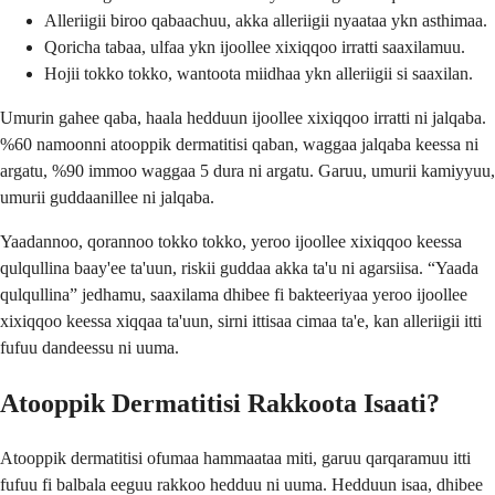
Alleriigii biroo qabaachuu, akka alleriigii nyaataa ykn asthimaa.
Qoricha tabaa, ulfaa ykn ijoollee xixiqqoo irratti saaxilamuu.
Hojii tokko tokko, wantoota miidhaa ykn alleriigii si saaxilan.
Umurin gahee qaba, haala hedduun ijoollee xixiqqoo irratti ni jalqaba.
%60 namoonni atooppik dermatitisi qaban, waggaa jalqaba keessa ni
argatu, %90 immoo waggaa 5 dura ni argatu. Garuu, umurii kamiyyuu,
umurii guddaanillee ni jalqaba.
Yaadannoo, qorannoo tokko tokko, yeroo ijoollee xixiqqoo keessa
qulqullina baay'ee ta'uun, riskii guddaa akka ta'u ni agarsiisa. “Yaada
qulqullina” jedhamu, saaxilama dhibee fi bakteeriyaa yeroo ijoollee
xixiqqoo keessa xiqqaa ta'uun, sirni ittisaa cimaa ta'e, kan alleriigii itti
fufuu dandeessu ni uuma.
Atooppik Dermatitisi Rakkoota Isaati?
Atooppik dermatitisi ofumaa hammaataa miti, garuu qarqaramuu itti
fufuu fi balbala eeguu rakkoo hedduu ni uuma. Hedduun isaa, dhibee