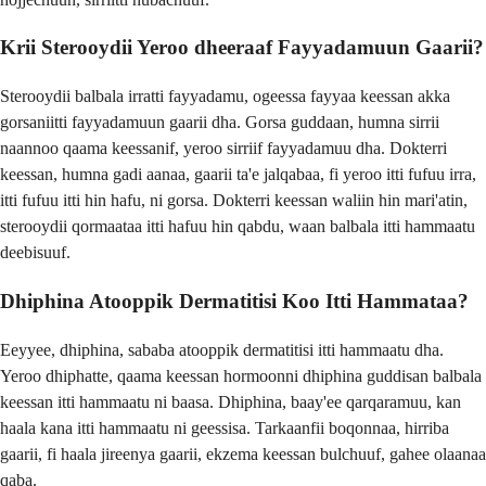
Krii Sterooydii Yeroo dheeraaf Fayyadamuun Gaarii?
Sterooydii balbala irratti fayyadamu, ogeessa fayyaa keessan akka
gorsaniitti fayyadamuun gaarii dha. Gorsa guddaan, humna sirrii
naannoo qaama keessanif, yeroo sirriif fayyadamuu dha. Dokterri
keessan, humna gadi aanaa, gaarii ta'e jalqabaa, fi yeroo itti fufuu irra,
itti fufuu itti hin hafu, ni gorsa. Dokterri keessan waliin hin mari'atin,
sterooydii qormaataa itti hafuu hin qabdu, waan balbala itti hammaatu
deebisuuf.
Dhiphina Atooppik Dermatitisi Koo Itti Hammataa?
Eeyyee, dhiphina, sababa atooppik dermatitisi itti hammaatu dha.
Yeroo dhiphatte, qaama keessan hormoonni dhiphina guddisan balbala
keessan itti hammaatu ni baasa. Dhiphina, baay'ee qarqaramuu, kan
haala kana itti hammaatu ni geessisa. Tarkaanfii boqonnaa, hirriba
gaarii, fi haala jireenya gaarii, ekzema keessan bulchuuf, gahee olaanaa
qaba.