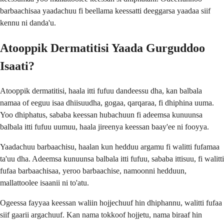
barbaachisaa yaadachuu fi beellama keessatti deeggarsa yaadaa siif
kennu ni danda'u.
Atooppik Dermatitisi Yaada Gurguddoo
Isaati?
Atooppik dermatitisi, haala itti fufuu dandeessu dha, kan balbala
namaa of eeguu isaa dhiisuudha, gogaa, qarqaraa, fi dhiphina uuma.
Yoo dhiphatus, sababa keessan hubachuun fi adeemsa kunuunsa
balbala itti fufuu uumuu, haala jireenya keessan baay'ee ni fooyya.
Yaadachuu barbaachisu, haalan kun hedduu argamu fi walitti fufamaa
ta'uu dha. Adeemsa kunuunsa balbala itti fufuu, sababa ittisuu, fi walitti
fufaa barbaachisaa, yeroo barbaachise, namoonni hedduun,
mallattoolee isaanii ni to'atu.
Ogeessa fayyaa keessan waliin hojjechuuf hin dhiphannu, walitti fufaa
siif gaarii argachuuf. Kan nama tokkoof hojjetu, nama biraaf hin