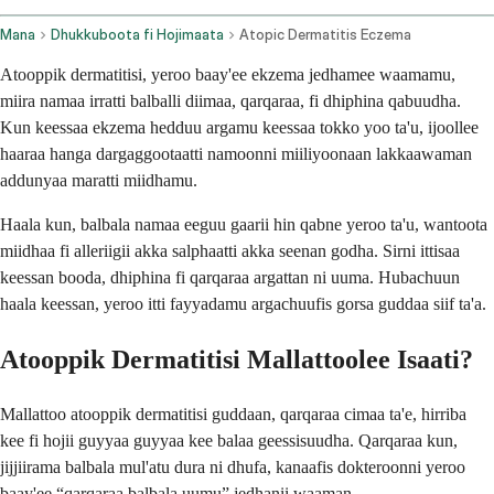
Mana
Dhukkuboota fi Hojimaata
Atopic Dermatitis Eczema
Atooppik dermatitisi, yeroo baay'ee ekzema jedhamee waamamu,
miira namaa irratti balballi diimaa, qarqaraa, fi dhiphina qabuudha.
Kun keessaa ekzema hedduu argamu keessaa tokko yoo ta'u, ijoollee
haaraa hanga dargaggootaatti namoonni miiliyoonaan lakkaawaman
addunyaa maratti miidhamu.
Haala kun, balbala namaa eeguu gaarii hin qabne yeroo ta'u, wantoota
miidhaa fi alleriigii akka salphaatti akka seenan godha. Sirni ittisaa
keessan booda, dhiphina fi qarqaraa argattan ni uuma. Hubachuun
haala keessan, yeroo itti fayyadamu argachuufis gorsa guddaa siif ta'a.
Atooppik Dermatitisi Mallattoolee Isaati?
Mallattoo atooppik dermatitisi guddaan, qarqaraa cimaa ta'e, hirriba
kee fi hojii guyyaa guyyaa kee balaa geessisuudha. Qarqaraa kun,
jijjiirama balbala mul'atu dura ni dhufa, kanaafis dokteroonni yeroo
baay'ee “qarqaraa balbala uumu” jedhanii waaman.