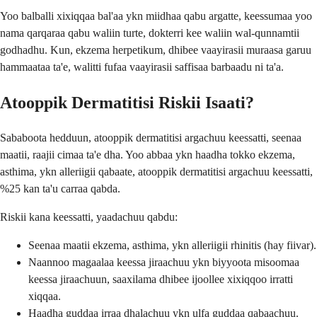
Yoo balballi xixiqqaa bal'aa ykn miidhaa qabu argatte, keessumaa yoo
nama qarqaraa qabu waliin turte, dokterri kee waliin wal-qunnamtii
godhadhu. Kun, ekzema herpetikum, dhibee vaayirasii muraasa garuu
hammaataa ta'e, walitti fufaa vaayirasii saffisaa barbaadu ni ta'a.
Atooppik Dermatitisi Riskii Isaati?
Sababoota hedduun, atooppik dermatitisi argachuu keessatti, seenaa
maatii, raajii cimaa ta'e dha. Yoo abbaa ykn haadha tokko ekzema,
asthima, ykn alleriigii qabaate, atooppik dermatitisi argachuu keessatti,
%25 kan ta'u carraa qabda.
Riskii kana keessatti, yaadachuu qabdu:
Seenaa maatii ekzema, asthima, ykn alleriigii rhinitis (hay fiivar).
Naannoo magaalaa keessa jiraachuu ykn biyyoota misoomaa
keessa jiraachuun, saaxilama dhibee ijoollee xixiqqoo irratti
xiqqaa.
Haadha guddaa irraa dhalachuu ykn ulfa guddaa qabaachuu.