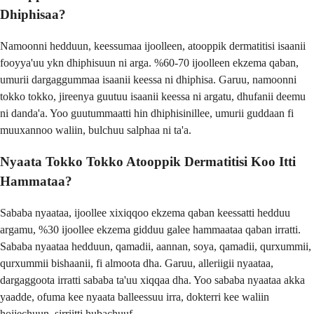
Dhiphisaa?
Namoonni hedduun, keessumaa ijoolleen, atooppik dermatitisi isaanii
fooyya'uu ykn dhiphisuun ni arga. %60-70 ijoolleen ekzema qaban,
umurii dargaggummaa isaanii keessa ni dhiphisa. Garuu, namoonni
tokko tokko, jireenya guutuu isaanii keessa ni argatu, dhufanii deemu
ni danda'a. Yoo guutummaatti hin dhiphisinillee, umurii guddaan fi
muuxannoo waliin, bulchuu salphaa ni ta'a.
Nyaata Tokko Tokko Atooppik Dermatitisi Koo Itti
Hammataa?
Sababa nyaataa, ijoollee xixiqqoo ekzema qaban keessatti hedduu
argamu, %30 ijoollee ekzema gidduu galee hammaataa qaban irratti.
Sababa nyaataa hedduun, qamadii, aannan, soya, qamadii, qurxummii,
qurxummii bishaanii, fi almoota dha. Garuu, alleriigii nyaataa,
dargaggoota irratti sababa ta'uu xiqqaa dha. Yoo sababa nyaataa akka
yaadde, ofuma kee nyaata balleessuu irra, dokterri kee waliin
hojjechuun, sirriitti hubachuuf.