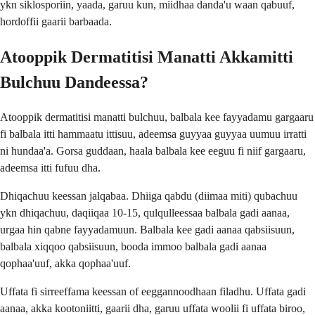
ykn siklosporiin, yaada, garuu kun, miidhaa danda'u waan qabuuf,
hordoffii gaarii barbaada.
Atooppik Dermatitisi Manatti Akkamitti
Bulchuu Dandeessa?
Atooppik dermatitisi manatti bulchuu, balbala kee fayyadamu gargaaru
fi balbala itti hammaatu ittisuu, adeemsa guyyaa guyyaa uumuu irratti
ni hundaa'a. Gorsa guddaan, haala balbala kee eeguu fi niif gargaaru,
adeemsa itti fufuu dha.
Dhiqachuu keessan jalqabaa. Dhiiga qabdu (diimaa miti) qubachuu
ykn dhiqachuu, daqiiqaa 10-15, qulqulleessaa balbala gadi aanaa,
urgaa hin qabne fayyadamuun. Balbala kee gadi aanaa qabsiisuun,
balbala xiqqoo qabsiisuun, booda immoo balbala gadi aanaa
qophaa'uuf, akka qophaa'uuf.
Uffata fi sirreeffama keessan of eeggannoodhaan filadhu. Uffata gadi
aanaa, akka kootoniitti, gaarii dha, garuu uffata woolii fi uffata biroo,