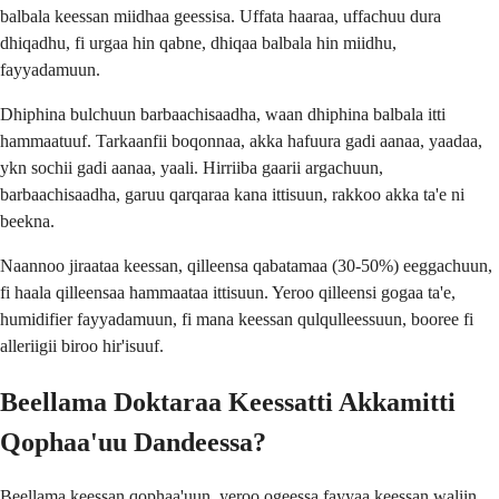
balbala keessan miidhaa geessisa. Uffata haaraa, uffachuu dura
dhiqadhu, fi urgaa hin qabne, dhiqaa balbala hin miidhu,
fayyadamuun.
Dhiphina bulchuun barbaachisaadha, waan dhiphina balbala itti
hammaatuuf. Tarkaanfii boqonnaa, akka hafuura gadi aanaa, yaadaa,
ykn sochii gadi aanaa, yaali. Hirriiba gaarii argachuun,
barbaachisaadha, garuu qarqaraa kana ittisuun, rakkoo akka ta'e ni
beekna.
Naannoo jiraataa keessan, qilleensa qabatamaa (30-50%) eeggachuun,
fi haala qilleensaa hammaataa ittisuun. Yeroo qilleensi gogaa ta'e,
humidifier fayyadamuun, fi mana keessan qulqulleessuun, booree fi
alleriigii biroo hir'isuuf.
Beellama Doktaraa Keessatti Akkamitti
Qophaa'uu Dandeessa?
Beellama keessan qophaa'uun, yeroo ogeessa fayyaa keessan waliin