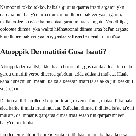
Namoonni tokko tokko, balbala guutuu qaama irratti argamu ykn
qarqaramuu baay'ee irraa uumamuu dhibee bakteeriyaa argamu,
mallattoolee baay'ee hammaataa garuu muraasa argatu. Yoo dhiiga,
qolootaa diimaa, ykn walitti hidhattoonni diimaa irraa bal'an argatte,
kun dhibee bakteeriyaa ta'e, yaalaa saffisaa barbaadu ni mul'isa.
Atooppik Dermatitisi Gosa Isaati?
Atooppik dermatitisi, akka haala biroo miti, gosa adda addaa hin qabu,
garuu umuriifi yeroo dheeraa qabduun adda addaatti mul'ata. Haala
kana hubachuun, maaltu balbala keessan irratti ta'aa akka jiru beekuuf
si gargaara.
Da'immanii fi ijoollee xixiqqoo irratti, ekzema fuula, mataa, fi balbala
alaa harka fi miila irratti mul'ata. Balbalan diimaa fi dhiiga ba'aa ta'e ni
mul'ata, da'immanis qarqaraa cimaa irraa waan hin qarqaramneef
baay'ee ni dhiphata.
Ijoollee gurguddoofi dargaggoota irratti, haalan kun balbala keessa