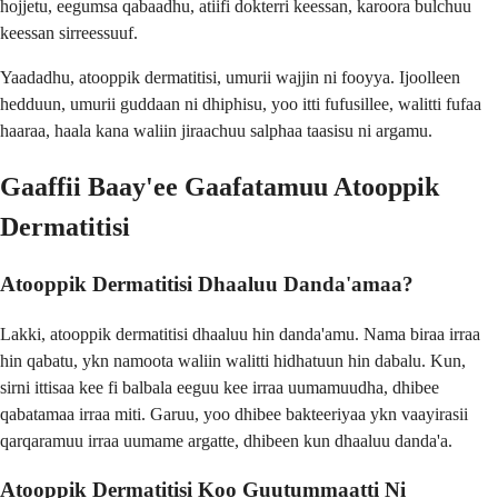
hojjetu, eegumsa qabaadhu, atiifi dokterri keessan, karoora bulchuu
keessan sirreessuuf.
Yaadadhu, atooppik dermatitisi, umurii wajjin ni fooyya. Ijoolleen
hedduun, umurii guddaan ni dhiphisu, yoo itti fufusillee, walitti fufaa
haaraa, haala kana waliin jiraachuu salphaa taasisu ni argamu.
Gaaffii Baay'ee Gaafatamuu Atooppik
Dermatitisi
Atooppik Dermatitisi Dhaaluu Danda'amaa?
Lakki, atooppik dermatitisi dhaaluu hin danda'amu. Nama biraa irraa
hin qabatu, ykn namoota waliin walitti hidhatuun hin dabalu. Kun,
sirni ittisaa kee fi balbala eeguu kee irraa uumamuudha, dhibee
qabatamaa irraa miti. Garuu, yoo dhibee bakteeriyaa ykn vaayirasii
qarqaramuu irraa uumame argatte, dhibeen kun dhaaluu danda'a.
Atooppik Dermatitisi Koo Guutummaatti Ni