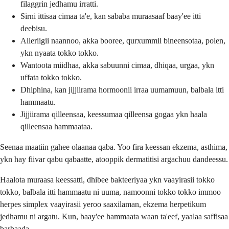
filaggrin jedhamu irratti.
Sirni ittisaa cimaa ta'e, kan sababa muraasaaf baay'ee itti
deebisu.
Alleriigii naannoo, akka booree, qurxummii bineensotaa, polen,
ykn nyaata tokko tokko.
Wantoota miidhaa, akka sabuunni cimaa, dhiqaa, urgaa, ykn
uffata tokko tokko.
Dhiphina, kan jijjiirama hormoonii irraa uumamuun, balbala itti
hammaatu.
Jijjiirama qilleensaa, keessumaa qilleensa gogaa ykn haala
qilleensaa hammaataa.
Seenaa maatiin gahee olaanaa qaba. Yoo fira keessan ekzema, asthima,
ykn hay fiivar qabu qabaatte, atooppik dermatitisi argachuu dandeessu.
Haalota muraasa keessatti, dhibee bakteeriyaa ykn vaayirasii tokko
tokko, balbala itti hammaatu ni uuma, namoonni tokko tokko immoo
herpes simplex vaayirasii yeroo saaxilaman, ekzema herpetikum
jedhamu ni argatu. Kun, baay'ee hammaata waan ta'eef, yaalaa saffisaa
barbaada.