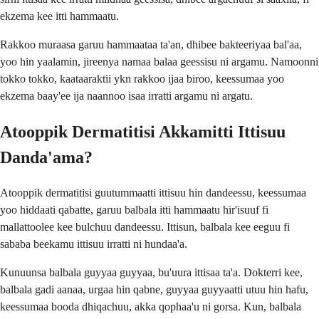
ekzema kee itti hammaatu.
Rakkoo muraasa garuu hammaataa ta'an, dhibee bakteeriyaa bal'aa,
yoo hin yaalamin, jireenya namaa balaa geessisu ni argamu. Namoonni
tokko tokko, kaataaraktii ykn rakkoo ijaa biroo, keessumaa yoo
ekzema baay'ee ija naannoo isaa irratti argamu ni argatu.
Atooppik Dermatitisi Akkamitti Ittisuu
Danda'ama?
Atooppik dermatitisi guutummaatti ittisuu hin dandeessu, keessumaa
yoo hiddaati qabatte, garuu balbala itti hammaatu hir'isuuf fi
mallattoolee kee bulchuu dandeessu. Ittisun, balbala kee eeguu fi
sababa beekamu ittisuu irratti ni hundaa'a.
Kunuunsa balbala guyyaa guyyaa, bu'uura ittisaa ta'a. Dokterri kee,
balbala gadi aanaa, urgaa hin qabne, guyyaa guyyaatti utuu hin hafu,
keessumaa booda dhiqachuu, akka qophaa'u ni gorsa. Kun, balbala