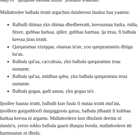
Mallattoolee balbala irratti argachuu dandeessu ilaaluu haa yaannu:
Balballi diimaa ykn diimaa dhedheeratti, keessumaa harka, miila,
fiixee, gubbaa harkaa, qillee, gubbaa harmaa, ija irraa, fi balbala
keessa jiran irratti.
Qarqaramaa xixiqqaa, olaanaa ta'an, yoo qarqaramaniis dhiiga
ba'an.
Balbala qal'aa, caccabsaa, ykn balbala qarqaramuu irraa
uumame.
Balbala qal'aa, miidhaa qabu, ykn balbala qarqaramuu irraa
uumame.
Balbala gogaa, gadi aanaa, ykn gogaa ta'e.
Ijoollee haaraa irratti, balballi kun fuula fi mataa irratti mul'ata,
ijoolleen gurguddoofi dargaggoota garuu, balbala jilbaatii fi kubbaa
harkaa keessa ni argamu. Mallattooleen kun dhufanii deemu ni
danda'u, yeroo tokko balbala gaarii dhaquu booda, mallattooleen itti
hammaatan ni dhufa.