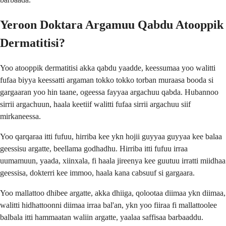
Yeroon Doktara Argamuu Qabdu Atooppik
Dermatitisi?
Yoo atooppik dermatitisi akka qabdu yaadde, keessumaa yoo walitti
fufaa biyya keessatti argaman tokko tokko torban muraasa booda si
gargaaran yoo hin taane, ogeessa fayyaa argachuu qabda. Hubannoo
sirrii argachuun, haala keetiif walitti fufaa sirrii argachuu siif
mirkaneessa.
Yoo qarqaraa itti fufuu, hirriba kee ykn hojii guyyaa guyyaa kee balaa
geessisu argatte, beellama godhadhu. Hirriba itti fufuu irraa
uumamuun, yaada, xiinxala, fi haala jireenya kee guutuu irratti miidhaa
geessisa, dokterri kee immoo, haala kana cabsuuf si gargaara.
Yoo mallattoo dhibee argatte, akka dhiiga, qolootaa diimaa ykn diimaa,
walitti hidhattoonni diimaa irraa bal'an, ykn yoo fiiraa fi mallattoolee
balbala itti hammaatan waliin argatte, yaalaa saffisaa barbaaddu.