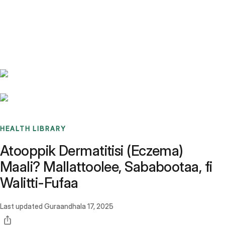
Benchmarks
Stories
FAQ
Sign up / Log in
HEALTH LIBRARY
Atooppik Dermatitisi (Eczema)
Maali? Mallattoolee, Sababootaa, fi
Walitti-Fufaa
Last updated
Guraandhala 17, 2025