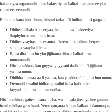
bakteeriyaa argamuudha, kan bakteeriyaan balbala qarqaramee ykn
cabamee seenuudha.
Rakkoota kana hubachuun, ittisuuf tarkaanfii fudhachuu si gargaara:
Dhibee balbala bakteeriyaa, hedduun isaa bakteeriyaa
Staphylococcus aureus irraa.
Dhibee vaayirasii, keessumaa ekzema herpetikum herpes
simplex vaayirasii irraa.
Balaa dhaabbachu ykn jijjiirama diimaa balbala irraa
uumamuudha.
Hirriba rakkoo, kan guyyaa guyyaatti dadhabbii fi jijjiirama
yaadaa uumu.
Dhiibbaa hawaasaa fi yaadaa, kan yaaddoo fi dhiphachuu uumu.
Dermatitisi walitti hidhataa, walitti fufaa balbala irratti
fayyadamuu irraa uumamuudha.
Hirriba rakkoo, gahee olaanaa qaba, waan haala jireenya kee guutuu
irratti miidhaa geessisuuf. Yeroo qarqaraa halkan halkan si dammaqsu,
sirni ittisaa kee irratti miidhaa geessisa, dhibee argachuuf si saaxila, fi