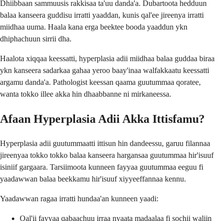
Dhiibbaan sammuusis rakkisaa ta'uu danda'a. Dubartoota hedduun
balaa kanseera guddisu irratti yaaddan, kunis qal'ee jireenya irratti
miidhaa uuma. Haala kana erga beektee booda yaaddun ykn
dhiphachuun sirrii dha.
Haalota xiqqaa keessatti, hyperplasia adii miidhaa balaa guddaa biraa
ykn kanseera sadarkaa gahaa yeroo baay'inaa walfakkaatu keessatti
argamu danda'a. Pathologist keessan qaama guutummaa qoratee,
wanta tokko illee akka hin dhaabbanne ni mirkaneessa.
Afaan Hyperplasia Adii Akka Ittisfamu?
Hyperplasia adii guutummaatti ittisun hin dandeessu, garuu filannaa
jireenyaa tokko tokko balaa kanseera hargansaa guutummaa hir'isuuf
isiniif gargaara. Tarsiimoota kunneen fayyaa guutummaa eeguu fi
yaadawwan balaa beekkamu hir'isuuf xiyyeeffannaa kennu.
Yaadawwan ragaa irratti hundaa'an kunneen yaadi:
Qal'ii fayyaa qabaachuu irraa nyaata madaalaa fi sochii waliin