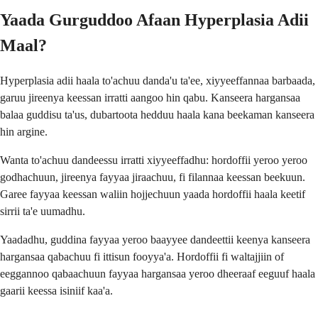
Yaada Gurguddoo Afaan Hyperplasia Adii
Maal?
Hyperplasia adii haala to'achuu danda'u ta'ee, xiyyeeffannaa barbaada,
garuu jireenya keessan irratti aangoo hin qabu. Kanseera hargansaa
balaa guddisu ta'us, dubartoota hedduu haala kana beekaman kanseera
hin argine.
Wanta to'achuu dandeessu irratti xiyyeeffadhu: hordoffii yeroo yeroo
godhachuun, jireenya fayyaa jiraachuu, fi filannaa keessan beekuun.
Garee fayyaa keessan waliin hojjechuun yaada hordoffii haala keetif
sirrii ta'e uumadhu.
Yaadadhu, guddina fayyaa yeroo baayyee dandeettii keenya kanseera
hargansaa qabachuu fi ittisun fooyya'a. Hordoffii fi waltajjiin of
eeggannoo qabaachuun fayyaa hargansaa yeroo dheeraaf eeguuf haala
gaarii keessa isiniif kaa'a.