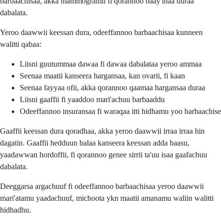
barbaachisaa, akka mammogramii fi qorannoo baay'inaa duraa
dabalata.
Yeroo daawwii keessan dura, odeeffannoo barbaachisaa kunneen
walitti qabaa:
Liisni guutummaa dawaa fi dawaa dabalataa yeroo ammaa
Seenaa maatii kanseera hargansaa, kan ovarii, fi kaan
Seenaa fayyaa ofii, akka qorannoo qaamaa hargansaa duraa
Liisni gaaffii fi yaaddoo mari'achuu barbaaddu
Odeeffannoo insuransaa fi waraqaa itti hidhamu yoo barbaachise
Gaaffii keessan dura qoradhaa, akka yeroo daawwii irraa irraa hin
dagatin. Gaaffii hedduun balaa kanseera keessan adda baasu,
yaadawwan hordoffii, fi qorannoo genee sirrii ta'uu isaa gaafachuu
dabalata.
Deeggarsa argachuuf fi odeeffannoo barbaachisaa yeroo daawwii
mari'atamu yaadachuuf, michoota ykn maatii amanamu waliin walitti
hidhadhu.