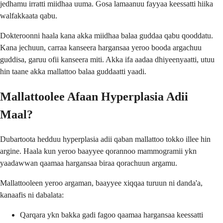
jedhamu irratti miidhaa uuma. Gosa lamaanuu fayyaa keessatti hiika
walfakkaata qabu.
Dokteroonni haala kana akka miidhaa balaa guddaa qabu qooddatu.
Kana jechuun, carraa kanseera hargansaa yeroo booda argachuu
guddisa, garuu ofii kanseera miti. Akka ifa aadaa dhiyeenyaatti, utuu
hin taane akka mallattoo balaa guddaatti yaadi.
Mallattoolee Afaan Hyperplasia Adii
Maal?
Dubartoota hedduu hyperplasia adii qaban mallattoo tokko illee hin
argine. Haala kun yeroo baayyee qorannoo mammogramii ykn
yaadawwan qaamaa hargansaa biraa qorachuun argamu.
Mallattooleen yeroo argaman, baayyee xiqqaa turuun ni danda'a,
kanaafis ni dabalata:
Qarqara ykn bakka gadi fagoo qaamaa hargansaa keessatti