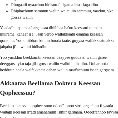
Dhugaatii nyaachuu hir'isuu fi sigaraa irraa fagaadhu
Dhiphachuun sammuu waliin waltajjiin sammuu, yaaduu, ykn
gorsaa waliin
Yaadadhu qaamaa hargansaa dhiibbaa ba'uu keessatti uumama
jijjiirama, kanaaf ji'a ji'aan yeroo walfakkaatu qaamaa keessan
qoradhu. Yoo dhiibbaa ba'uun booda taate, guyyaa walfakkaatu akka
jalqaba ji'aa walitti hidhadhu.
Yoo yaaddun beekkamtii keessan baayyee guddate, waliin garee
deeggarsa ykn tajaajila gorsa waliin walitti hidhadhu. Dubartoota
hedduun haala walfakkaata qaban waliin mari'achuun isaan gargaara.
Akkaataa Beellama Doktera Keessan
Qopheessuu?
Beellama keessan qopheessuun odeeffannoo sirrii argachuu fi yaada
waltajji keessan irratti amanamuuf isiniif gargaara. Odeeffannoo fayyaa