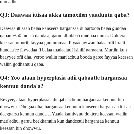
uumadhu.
Q3: Daawaa ittisaa akka tamoxifen yaaduutu qaba?
Daawaa ittisaan balaa kanseera hargansaa dubartoota balaa guddaa
qaban %50 hir'isu danda'a, garuu dhiibbaa miidhaa uuma. Doktera
keessan umurii, fayyaa guutummaa, fi yaadawwan balaa ofii irratti
hundaa'ee fayyadaa fi balaa madaaluuf isiniif gargaara. Murtiin kun
baayyee ofii dha, yeroo waliin mari'achuu booda garee fayyaa keessan
waliin godhamuu qaba.
Q4: Yoo afaan hyperplasia adii qabaatte hargansaa
kennuu danda'a?
Eeyyee, afaan hyperplasia adii qabaachuun hargansaa kennuu hin
dhowwu. Dhugaa dha, hargansaa kennuun kanseera hargansaa ittisaa
deeggarsa kennuu danda'a. Yaada kamiyyuu doktera keessan waliin
mari'adhu, garuu beekkamtiin kun dandeettii hargansaa kennuu
keessan hin dhowwu.