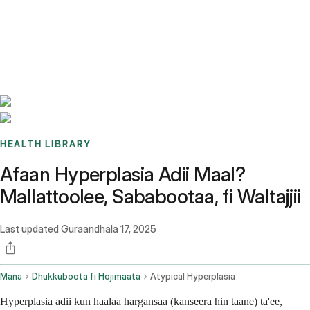
Benchmarks
Stories
FAQ
Sign up / Log in
HEALTH LIBRARY
Afaan Hyperplasia Adii Maal?
Mallattoolee, Sababootaa, fi Waltajjii
Last updated
Guraandhala 17, 2025
Mana
Dhukkuboota fi Hojimaata
Atypical Hyperplasia
Hyperplasia adii kun haalaa hargansaa (kanseera hin taane) ta'ee,