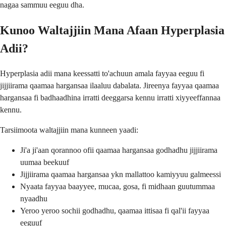
nagaa sammuu eeguu dha.
Kunoo Waltajjiin Mana Afaan Hyperplasia
Adii?
Hyperplasia adii mana keessatti to'achuun amala fayyaa eeguu fi
jijjiirama qaamaa hargansaa ilaaluu dabalata. Jireenya fayyaa qaamaa
hargansaa fi badhaadhina irratti deeggarsa kennu irratti xiyyeeffannaa
kennu.
Tarsiimoota waltajjiin mana kunneen yaadi:
Ji'a ji'aan qorannoo ofii qaamaa hargansaa godhadhu jijjiirama
uumaa beekuuf
Jijjiirama qaamaa hargansaa ykn mallattoo kamiyyuu galmeessi
Nyaata fayyaa baayyee, mucaa, gosa, fi midhaan guutummaa
nyaadhu
Yeroo yeroo sochii godhadhu, qaamaa ittisaa fi qal'ii fayyaa
eeguuf