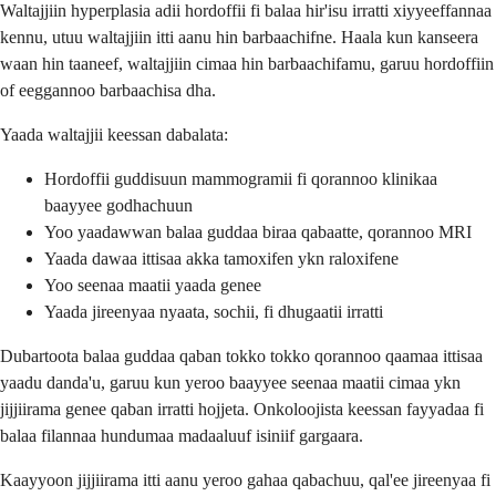
Waltajjiin hyperplasia adii hordoffii fi balaa hir'isu irratti xiyyeeffannaa
kennu, utuu waltajjiin itti aanu hin barbaachifne. Haala kun kanseera
waan hin taaneef, waltajjiin cimaa hin barbaachifamu, garuu hordoffiin
of eeggannoo barbaachisa dha.
Yaada waltajjii keessan dabalata:
Hordoffii guddisuun mammogramii fi qorannoo klinikaa
baayyee godhachuun
Yoo yaadawwan balaa guddaa biraa qabaatte, qorannoo MRI
Yaada dawaa ittisaa akka tamoxifen ykn raloxifene
Yoo seenaa maatii yaada genee
Yaada jireenyaa nyaata, sochii, fi dhugaatii irratti
Dubartoota balaa guddaa qaban tokko tokko qorannoo qaamaa ittisaa
yaadu danda'u, garuu kun yeroo baayyee seenaa maatii cimaa ykn
jijjiirama genee qaban irratti hojjeta. Onkoloojista keessan fayyadaa fi
balaa filannaa hundumaa madaaluuf isiniif gargaara.
Kaayyoon jijjiirama itti aanu yeroo gahaa qabachuu, qal'ee jireenyaa fi