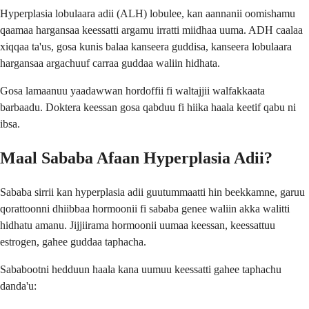
Hyperplasia lobulaara adii (ALH) lobulee, kan aannanii oomishamu
qaamaa hargansaa keessatti argamu irratti miidhaa uuma. ADH caalaa
xiqqaa ta'us, gosa kunis balaa kanseera guddisa, kanseera lobulaara
hargansaa argachuuf carraa guddaa waliin hidhata.
Gosa lamaanuu yaadawwan hordoffii fi waltajjii walfakkaata
barbaadu. Doktera keessan gosa qabduu fi hiika haala keetif qabu ni
ibsa.
Maal Sababa Afaan Hyperplasia Adii?
Sababa sirrii kan hyperplasia adii guutummaatti hin beekkamne, garuu
qorattoonni dhiibbaa hormoonii fi sababa genee waliin akka walitti
hidhatu amanu. Jijjiirama hormoonii uumaa keessan, keessattuu
estrogen, gahee guddaa taphacha.
Sababootni hedduun haala kana uumuu keessatti gahee taphachu
danda'u: