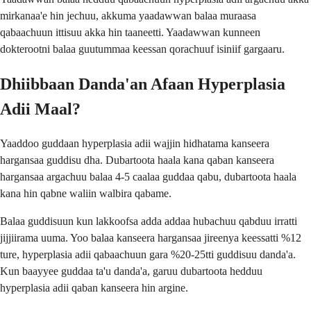
mirkanaa'e hin jechuu, akkuma yaadawwan balaa muraasa
qabaachuun ittisuu akka hin taaneetti. Yaadawwan kunneen
dokterootni balaa guutummaa keessan qorachuuf isiniif gargaaru.
Dhiibbaan Danda'an Afaan Hyperplasia
Adii Maal?
Yaaddoo guddaan hyperplasia adii wajjin hidhatama kanseera
hargansaa guddisu dha. Dubartoota haala kana qaban kanseera
hargansaa argachuu balaa 4-5 caalaa guddaa qabu, dubartoota haala
kana hin qabne waliin walbira qabame.
Balaa guddisuun kun lakkoofsa adda addaa hubachuu qabduu irratti
jijjiirama uuma. Yoo balaa kanseera hargansaa jireenya keessatti %12
ture, hyperplasia adii qabaachuun gara %20-25tti guddisuu danda'a.
Kun baayyee guddaa ta'u danda'a, garuu dubartoota hedduu
hyperplasia adii qaban kanseera hin argine.