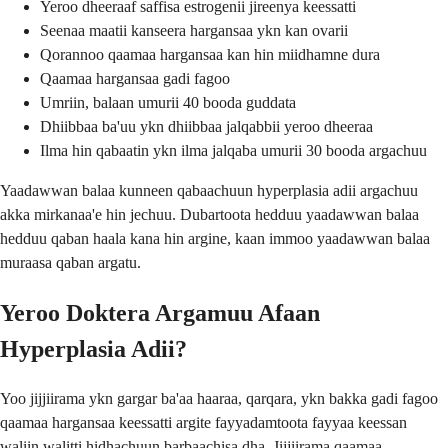
Yeroo dheeraaf saffisa estrogenii jireenya keessatti
Seenaa maatii kanseera hargansaa ykn kan ovarii
Qorannoo qaamaa hargansaa kan hin miidhamne dura
Qaamaa hargansaa gadi fagoo
Umriin, balaan umurii 40 booda guddata
Dhiibbaa ba'uu ykn dhiibbaa jalqabbii yeroo dheeraa
Ilma hin qabaatin ykn ilma jalqaba umurii 30 booda argachuu
Yaadawwan balaa kunneen qabaachuun hyperplasia adii argachuu
akka mirkanaa'e hin jechuu. Dubartoota hedduu yaadawwan balaa
hedduu qaban haala kana hin argine, kaan immoo yaadawwan balaa
muraasa qaban argatu.
Yeroo Doktera Argamuu Afaan
Hyperplasia Adii?
Yoo jijjiirama ykn gargar ba'aa haaraa, qarqara, ykn bakka gadi fagoo
qaamaa hargansaa keessatti argite fayyadamtoota fayyaa keessan
waliin walitti hidhachuun barbaachisa dha. Jijjiirama qaamaa