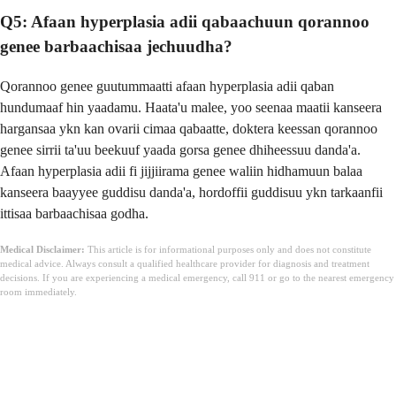
Q5: Afaan hyperplasia adii qabaachuun qorannoo
genee barbaachisaa jechuudha?
Qorannoo genee guutummaatti afaan hyperplasia adii qaban
hundumaaf hin yaadamu. Haata'u malee, yoo seenaa maatii kanseera
hargansaa ykn kan ovarii cimaa qabaatte, doktera keessan qorannoo
genee sirrii ta'uu beekuuf yaada gorsa genee dhiheessuu danda'a.
Afaan hyperplasia adii fi jijjiirama genee waliin hidhamuun balaa
kanseera baayyee guddisu danda'a, hordoffii guddisuu ykn tarkaanfii
ittisaa barbaachisaa godha.
Medical Disclaimer:
This article is for informational purposes only and does not constitute
medical advice. Always consult a qualified healthcare provider for diagnosis and treatment
decisions. If you are experiencing a medical emergency, call 911 or go to the nearest emergency
room immediately.