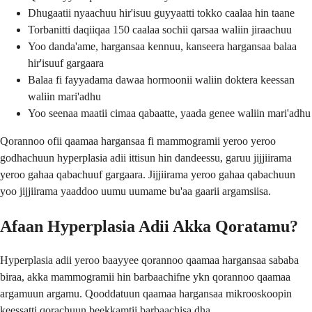
Dhugaatii nyaachuu hir'isuu guyyaatti tokko caalaa hin taane
Torbanitti daqiiqaa 150 caalaa sochii qarsaa waliin jiraachuu
Yoo danda'ame, hargansaa kennuu, kanseera hargansaa balaa
hir'isuuf gargaara
Balaa fi fayyadama dawaa hormoonii waliin doktera keessan
waliin mari'adhu
Yoo seenaa maatii cimaa qabaatte, yaada genee waliin mari'adhu
Qorannoo ofii qaamaa hargansaa fi mammogramii yeroo yeroo
godhachuun hyperplasia adii ittisun hin dandeessu, garuu jijjiirama
yeroo gahaa qabachuuf gargaara. Jijjiirama yeroo gahaa qabachuun
yoo jijjiirama yaaddoo uumu uumame bu'aa gaarii argamsiisa.
Afaan Hyperplasia Adii Akka Qoratamu?
Hyperplasia adii yeroo baayyee qorannoo qaamaa hargansaa sababa
biraa, akka mammogramii hin barbaachifne ykn qorannoo qaamaa
argamuun argamu. Qooddatuun qaamaa hargansaa mikrooskoopin
keessatti qorachuun beekkamtii barbaachisa dha.