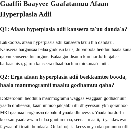
Gaaffii Baayyee Gaafatamuu Afaan
Hyperplasia Adii
Q1: Afaan hyperplasia adii kanseera ta'uu danda'a?
Lakkoofsa, afaan hyperplasia adii kanseera ta'uu hin danda'u.
Kanseera hargansaa balaa guddisu ta'us, dubartoota hedduu haala kana
qaban kanseera hin argine. Balaa guddisuun kun hordoffii gahaa
barbaachisa, garuu kanseera dhaabbachuu mirkanaa'e miti.
Q2: Erga afaan hyperplasia adii beekkamtee booda,
haala mammogramii maaltu godhamuu qaba?
Dokteroonni hedduun mammogramii waggaa waggaan godhachuuf
yaada dhiheessu, kaan immoo jalqabbii itti dhiyeessuu ykn qorannoo
MRI qaamaa hargansaa dabaluuf yaada dhiheessu. Yaada hordoffii
keessan yaadawwan balaa guutummaa, seenaa maatii, fi yaadawwan
fayyaa ofii irratti hundaa'a. Onkoloojista keessan yaada qorannoo ofii