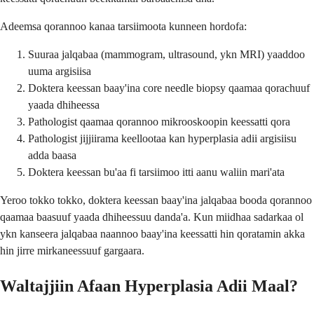
Adeemsa qorannoo kanaa tarsiimoota kunneen hordofa:
Suuraa jalqabaa (mammogram, ultrasound, ykn MRI) yaaddoo
uuma argisiisa
Doktera keessan baay'ina core needle biopsy qaamaa qorachuuf
yaada dhiheessa
Pathologist qaamaa qorannoo mikrooskoopin keessatti qora
Pathologist jijjiirama keellootaa kan hyperplasia adii argisiisu
adda baasa
Doktera keessan bu'aa fi tarsiimoo itti aanu waliin mari'ata
Yeroo tokko tokko, doktera keessan baay'ina jalqabaa booda qorannoo
qaamaa baasuuf yaada dhiheessuu danda'a. Kun miidhaa sadarkaa ol
ykn kanseera jalqabaa naannoo baay'ina keessatti hin qoratamin akka
hin jirre mirkaneessuuf gargaara.
Waltajjiin Afaan Hyperplasia Adii Maal?