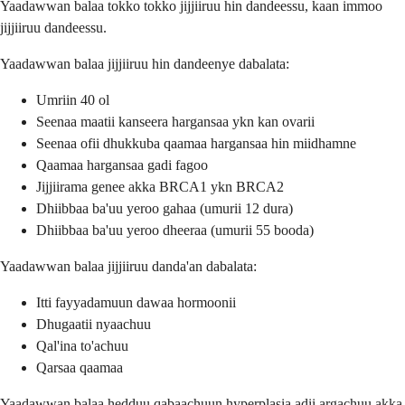
Yaadawwan balaa tokko tokko jijjiiruu hin dandeessu, kaan immoo
jijjiiruu dandeessu.
Yaadawwan balaa jijjiiruu hin dandeenye dabalata:
Umriin 40 ol
Seenaa maatii kanseera hargansaa ykn kan ovarii
Seenaa ofii dhukkuba qaamaa hargansaa hin miidhamne
Qaamaa hargansaa gadi fagoo
Jijjiirama genee akka BRCA1 ykn BRCA2
Dhiibbaa ba'uu yeroo gahaa (umurii 12 dura)
Dhiibbaa ba'uu yeroo dheeraa (umurii 55 booda)
Yaadawwan balaa jijjiiruu danda'an dabalata:
Itti fayyadamuun dawaa hormoonii
Dhugaatii nyaachuu
Qal'ina to'achuu
Qarsaa qaamaa
Yaadawwan balaa hedduu qabaachuun hyperplasia adii argachuu akka