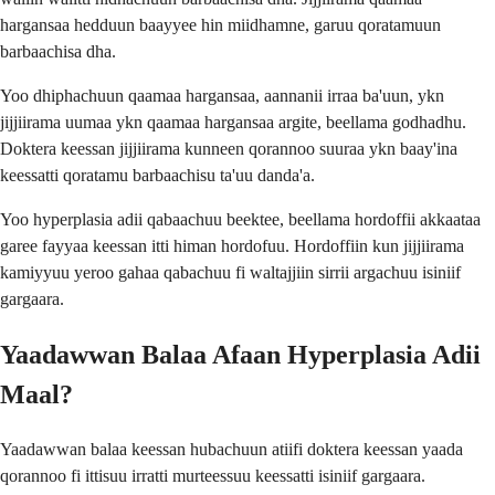
hargansaa hedduun baayyee hin miidhamne, garuu qoratamuun
barbaachisa dha.
Yoo dhiphachuun qaamaa hargansaa, aannanii irraa ba'uun, ykn
jijjiirama uumaa ykn qaamaa hargansaa argite, beellama godhadhu.
Doktera keessan jijjiirama kunneen qorannoo suuraa ykn baay'ina
keessatti qoratamu barbaachisu ta'uu danda'a.
Yoo hyperplasia adii qabaachuu beektee, beellama hordoffii akkaataa
garee fayyaa keessan itti himan hordofuu. Hordoffiin kun jijjiirama
kamiyyuu yeroo gahaa qabachuu fi waltajjiin sirrii argachuu isiniif
gargaara.
Yaadawwan Balaa Afaan Hyperplasia Adii
Maal?
Yaadawwan balaa keessan hubachuun atiifi doktera keessan yaada
qorannoo fi ittisuu irratti murteessuu keessatti isiniif gargaara.