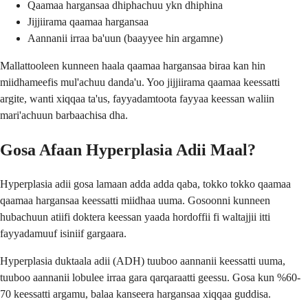
Qaamaa hargansaa dhiphachuu ykn dhiphina
Jijjiirama qaamaa hargansaa
Aannanii irraa ba'uun (baayyee hin argamne)
Mallattooleen kunneen haala qaamaa hargansaa biraa kan hin
miidhameefis mul'achuu danda'u. Yoo jijjiirama qaamaa keessatti
argite, wanti xiqqaa ta'us, fayyadamtoota fayyaa keessan waliin
mari'achuun barbaachisa dha.
Gosa Afaan Hyperplasia Adii Maal?
Hyperplasia adii gosa lamaan adda adda qaba, tokko tokko qaamaa
qaamaa hargansaa keessatti miidhaa uuma. Gosoonni kunneen
hubachuun atiifi doktera keessan yaada hordoffii fi waltajjii itti
fayyadamuuf isiniif gargaara.
Hyperplasia duktaala adii (ADH) tuuboo aannanii keessatti uuma,
tuuboo aannanii lobulee irraa gara qarqaraatti geessu. Gosa kun %60-
70 keessatti argamu, balaa kanseera hargansaa xiqqaa guddisa.