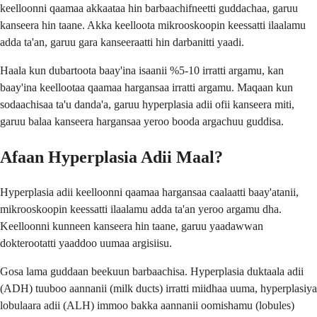
keelloonni qaamaa akkaataa hin barbaachifneetti guddachaa, garuu
kanseera hin taane. Akka keelloota mikrooskoopin keessatti ilaalamu
adda ta'an, garuu gara kanseeraatti hin darbanitti yaadi.
Haala kun dubartoota baay'ina isaanii %5-10 irratti argamu, kan
baay'ina keellootaa qaamaa hargansaa irratti argamu. Maqaan kun
sodaachisaa ta'u danda'a, garuu hyperplasia adii ofii kanseera miti,
garuu balaa kanseera hargansaa yeroo booda argachuu guddisa.
Afaan Hyperplasia Adii Maal?
Hyperplasia adii keelloonni qaamaa hargansaa caalaatti baay'atanii,
mikrooskoopin keessatti ilaalamu adda ta'an yeroo argamu dha.
Keelloonni kunneen kanseera hin taane, garuu yaadawwan
dokterootatti yaaddoo uumaa argisiisu.
Gosa lama guddaan beekuun barbaachisa. Hyperplasia duktaala adii
(ADH) tuuboo aannanii (milk ducts) irratti miidhaa uuma, hyperplasiya
lobulaara adii (ALH) immoo bakka aannanii oomishamu (lobules)