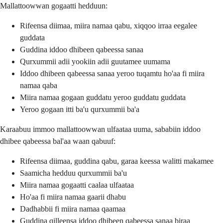
Mallattoowwan gogaatti hedduun:
Rifeensa diimaa, miira namaa qabu, xiqqoo irraa eegalee
guddata
Guddina iddoo dhibeen qabeessa sanaa
Qurxummii adii yookiin adii guutamee uumama
Iddoo dhibeen qabeessa sanaa yeroo tuqamtu ho'aa fi miira
namaa qaba
Miira namaa gogaan guddatu yeroo guddatu guddata
Yeroo gogaan itti ba'u qurxummii ba'a
Karaabuu immoo mallattoowwan ulfaataa uuma, sababiin iddoo
dhibee qabeessa bal'aa waan qabuuf:
Rifeensa diimaa, guddina qabu, garaa keessa walitti makamee
Saamicha hedduu qurxummii ba'u
Miira namaa gogaatti caalaa ulfaataa
Ho'aa fi miira namaa gaarii dhabu
Dadhabbii fi miira namaa qaamaa
Guddina qilleensa iddoo dhibeen qabeessa sanaa biraa