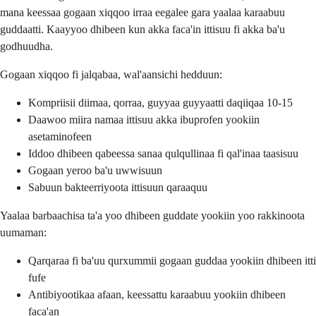
mana keessaa gogaan xiqqoo irraa eegalee gara yaalaa karaabuu
guddaatti. Kaayyoo dhibeen kun akka faca'in ittisuu fi akka ba'u
godhuudha.
Gogaan xiqqoo fi jalqabaa, wal'aansichi hedduun:
Kompriisii diimaa, qorraa, guyyaa guyyaatti daqiiqaa 10-15
Daawoo miira namaa ittisuu akka ibuprofen yookiin
asetaminofeen
Iddoo dhibeen qabeessa sanaa qulqullinaa fi qal'inaa taasisuu
Gogaan yeroo ba'u uwwisuun
Sabuun bakteerriyoota ittisuun qaraaquu
Yaalaa barbaachisa ta'a yoo dhibeen guddate yookiin yoo rakkinoota
uumaman:
Qarqaraa fi ba'uu qurxummii gogaan guddaa yookiin dhibeen itti
fufe
Antibiyootikaa afaan, keessattu karaabuu yookiin dhibeen
faca'an