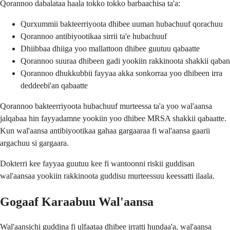
Qorannoo dabalataa haala tokko tokko barbaachisa ta'a:
Qurxummii bakteerriyoota dhibee uuman hubachuuf qorachuu
Qorannoo antibiyootikaa sirrii ta'e hubachuuf
Dhiibbaa dhiiga yoo mallattoon dhibee guutuu qabaatte
Qorannoo suuraa dhibeen gadi yookiin rakkinoota shakkii qaban
Qorannoo dhukkubbii fayyaa akka sonkorraa yoo dhibeen irra
deddeebi'an qabaatte
Qorannoo bakteerriyoota hubachuuf murteessa ta'a yoo wal'aansa
jalqabaa hin fayyadamne yookiin yoo dhibee MRSA shakkii qabaatte.
Kun wal'aansa antibiyootikaa gahaa gargaaraa fi wal'aansa gaarii
argachuu si gargaara.
Dokterri kee fayyaa guutuu kee fi wantoonni riskii guddisan
wal'aansaa yookiin rakkinoota guddisu murteessuu keessatti ilaala.
Gogaaf Karaabuu Wal'aansa
Wal'aansichi guddina fi ulfaataa dhibee irratti hundaa'a, wal'aansa