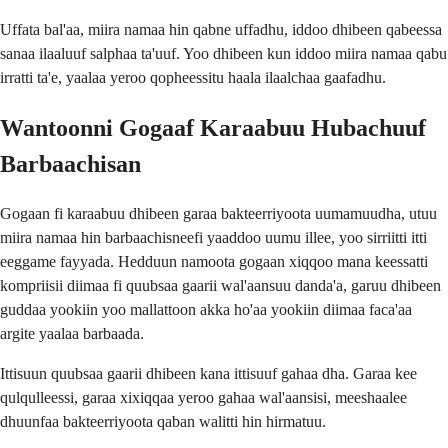
Uffata bal'aa, miira namaa hin qabne uffadhu, iddoo dhibeen qabeessa
sanaa ilaaluuf salphaa ta'uuf. Yoo dhibeen kun iddoo miira namaa qabu
irratti ta'e, yaalaa yeroo qopheessitu haala ilaalchaa gaafadhu.
Wantoonni Gogaaf Karaabuu Hubachuuf
Barbaachisan
Gogaan fi karaabuu dhibeen garaa bakteerriyoota uumamuudha, utuu
miira namaa hin barbaachisneefi yaaddoo uumu illee, yoo sirriitti itti
eeggame fayyada. Hedduun namoota gogaan xiqqoo mana keessatti
kompriisii diimaa fi quubsaa gaarii wal'aansuu danda'a, garuu dhibeen
guddaa yookiin yoo mallattoon akka ho'aa yookiin diimaa faca'aa
argite yaalaa barbaada.
Ittisuun quubsaa gaarii dhibeen kana ittisuuf gahaa dha. Garaa kee
qulqulleessi, garaa xixiqqaa yeroo gahaa wal'aansisi, meeshaalee
dhuunfaa bakteerriyoota qaban walitti hin hirmatuu.