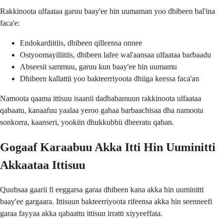
Rakkinoota ulfaataa garuu baay'ee hin uumaman yoo dhibeen bal'ina
faca'e:
Endokardiitiis, dhibeen qilleensa onnee
Ostyoomayiliitiis, dhibeen lafee wal'aansaa ulfaataa barbaadu
Abseesii sammuu, garuu kun baay'ee hin uumamu
Dhibeen kallattii yoo bakteerriyoota dhiiga keessa faca'an
Namoota qaama ittisuu isaanii dadhabamuun rakkinoota ulfaataa
qabaatu, kanaafuu yaalaa yeroo gahaa barbaachisaa dha namoota
sonkorra, kaanseri, yookiin dhukkubbii dheeratu qaban.
Gogaaf Karaabuu Akka Itti Hin Uuminitti
Akkaataa Ittisuu
Quubsaa gaarii fi eeggarsa garaa dhibeen kana akka hin uuminitti
baay'ee gargaara. Ittisuun bakteerriyoota rifeensa akka hin seenneefi
garaa fayyaa akka qabaattu ittisuu irratti xiyyeeffata.