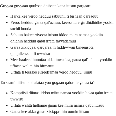
Guyyaa guyyaan quubsaa dhibeen kana ittisuu gargaaru:
Harka kee yeroo hedduu sabuunii fi bishaan qaraaquu
Yeroo hedduu garaa qal'achuu, keessattu erga dhidhidhe yookiin
sochii booda
Sabuun bakteerriyoota ittisuu iddoo miira namaa yookiin
dhidhin hedduu qabu irratti fayyadamuu
Garaa xixiqqaa, qarqaraa, fi hiddiwwan bineensota
qulqulleessuu fi uwwisu
Meeshaalee dhuunfaa akka tuwaalaa, garaa qal'achuu, yookiin
uffataa walitti hin hirmatuu
Uffata fi teessoo sirreeffamaa yeroo hedduu jijjiiru
Tarkaanfii ittisuu dabalataa yoo gogaan qabaatte gahaa ta'a:
Kompriisii diimaa iddoo miira namaa yookiin ho'aa qabu irratti
uwwisu
Uffata walitti hidhame garaa kee miira namaa qabu ittisuu
Garaa kee akka garaa xixiqqaa hin uumin ittisuu