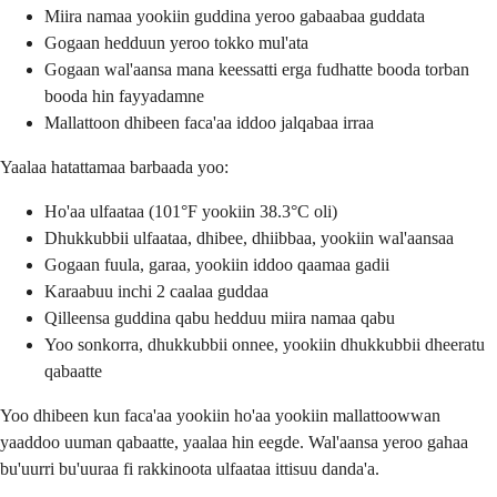
Miira namaa yookiin guddina yeroo gabaabaa guddata
Gogaan hedduun yeroo tokko mul'ata
Gogaan wal'aansa mana keessatti erga fudhatte booda torban
booda hin fayyadamne
Mallattoon dhibeen faca'aa iddoo jalqabaa irraa
Yaalaa hatattamaa barbaada yoo:
Ho'aa ulfaataa (101°F yookiin 38.3°C oli)
Dhukkubbii ulfaataa, dhibee, dhiibbaa, yookiin wal'aansaa
Gogaan fuula, garaa, yookiin iddoo qaamaa gadii
Karaabuu inchi 2 caalaa guddaa
Qilleensa guddina qabu hedduu miira namaa qabu
Yoo sonkorra, dhukkubbii onnee, yookiin dhukkubbii dheeratu
qabaatte
Yoo dhibeen kun faca'aa yookiin ho'aa yookiin mallattoowwan
yaaddoo uuman qabaatte, yaalaa hin eegde. Wal'aansa yeroo gahaa
bu'uurri bu'uuraa fi rakkinoota ulfaataa ittisuu danda'a.