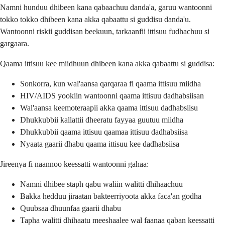
Namni hunduu dhibeen kana qabaachuu danda'a, garuu wantoonni
tokko tokko dhibeen kana akka qabaattu si guddisu danda'u.
Wantoonni riskii guddisan beekuun, tarkaanfii ittisuu fudhachuu si
gargaara.
Qaama ittisuu kee miidhuun dhibeen kana akka qabaattu si guddisa:
Sonkorra, kun wal'aansa qarqaraa fi qaama ittisuu miidha
HIV/AIDS yookiin wantoonni qaama ittisuu dadhabsiisan
Wal'aansa keemoteraapii akka qaama ittisuu dadhabsiisu
Dhukkubbii kallattii dheeratu fayyaa guutuu miidha
Dhukkubbii qaama ittisuu qaamaa ittisuu dadhabsiisa
Nyaata gaarii dhabu qaama ittisuu kee dadhabsiisa
Jireenya fi naannoo keessatti wantoonni gahaa:
Namni dhibee staph qabu waliin walitti dhihaachuu
Bakka hedduu jiraatan bakteerriyoota akka faca'an godha
Quubsaa dhuunfaa gaarii dhabu
Tapha walitti dhihaatu meeshaalee wal faanaa qaban keessatti