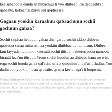
kee sababoota danda'an hubachuu fi yoo dhibeen irra deddeebi'an
qabaatte, tarkaanfii ittisuu siif qopheessa.
Gogaan yookiin karaabuu qabaachuun sochii
gochuun gahaa?
Sochii salphaa hedduun gahaa dha, garuu sochii iddoo dhibeen
qabeessa sanaa miira namaa yookiin dhiibbaa uumu ittisuu. Dhibeen
kun fayyadamutti pool keessatti sochii ittisuu, bakteerriyoota namoota
biraatti faca'uu ittisuuf. Yeroo sochii hundumaa dhibeen kana uwwisi,
erga sochii booda garaa qal'achi, uffata qulqulluu fi qal'aa uffadhu. Yoo
dadhabbii yookiin ho'aa qabaatte, qaama kee dhaga'i fi boqochu.
Medical Disclaimer:
This article is for informational purposes only and does not constitute
medical advice. Always consult a qualified healthcare provider for diagnosis and treatment
decisions. If you are experiencing a medical emergency, call 911 or go to the nearest emergency
room immediately.