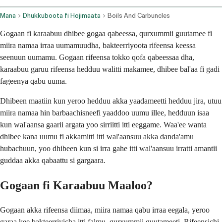
Mana
Dhukkuboota fi Hojimaata
Boils And Carbuncles
Gogaan fi karaabuu dhibee gogaa qabeessa, qurxummii guutamee fi
miira namaa irraa uumamuudha, bakteerriyoota rifeensa keessa
seenuun uumamu. Gogaan rifeensa tokko qofa qabeessaa dha,
karaabuu garuu rifeensa hedduu walitti makamee, dhibee bal'aa fi gadi
fageenya qabu uuma.
Dhibeen maatiin kun yeroo hedduu akka yaadameetti hedduu jira, utuu
miira namaa hin barbaachisneefi yaaddoo uumu illee, hedduun isaa
kun wal'aansa gaarii argata yoo sirriitti itti eeggame. Waa'ee wanta
dhibee kana uumu fi akkamitti itti wal'aansuu akka danda'amu
hubachuun, yoo dhibeen kun si irra gahe itti wal'aansuu irratti amantii
guddaa akka qabaattu si gargaara.
Gogaan fi Karaabuu Maaloo?
Gogaan akka rifeensa diimaa, miira namaa qabu irraa eegala, yeroo
garaa kee bakteerriyicha itti falmu, qurxummii guutameeti. Rifeensichi