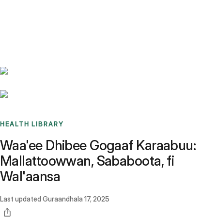
Benchmarks
Stories
FAQ
Sign up / Log in
HEALTH LIBRARY
Waa'ee Dhibee Gogaaf Karaabuu:
Mallattoowwan, Sababoota, fi
Wal'aansa
Last updated
Guraandhala 17, 2025