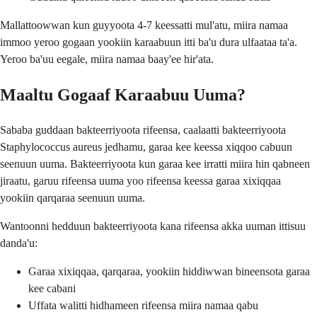
Mallattoowwan kun guyyoota 4-7 keessatti mul'atu, miira namaa
immoo yeroo gogaan yookiin karaabuun itti ba'u dura ulfaataa ta'a.
Yeroo ba'uu eegale, miira namaa baay'ee hir'ata.
Maaltu Gogaaf Karaabuu Uuma?
Sababa guddaan bakteerriyoota rifeensa, caalaatti bakteerriyoota
Staphylococcus aureus jedhamu, garaa kee keessa xiqqoo cabuun
seenuun uuma. Bakteerriyoota kun garaa kee irratti miira hin qabneen
jiraatu, garuu rifeensa uuma yoo rifeensa keessa garaa xixiqqaa
yookiin qarqaraa seenuun uuma.
Wantoonni hedduun bakteerriyoota kana rifeensa akka uuman ittisuu
danda'u:
Garaa xixiqqaa, qarqaraa, yookiin hiddiwwan bineensota garaa
kee cabani
Uffata walitti hidhameen rifeensa miira namaa qabu