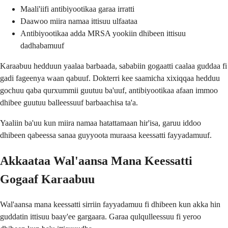
Maali'iifi antibiyootikaa garaa irratti
Daawoo miira namaa ittisuu ulfaataa
Antibiyootikaa adda MRSA yookiin dhibeen ittisuu
dadhabamuuf
Karaabuu hedduun yaalaa barbaada, sababiin gogaatti caalaa guddaa fi
gadi fageenya waan qabuuf. Dokterri kee saamicha xixiqqaa hedduu
gochuu qaba qurxummii guutuu ba'uuf, antibiyootikaa afaan immoo
dhibee guutuu balleessuuf barbaachisa ta'a.
Yaaliin ba'uu kun miira namaa hatattamaan hir'isa, garuu iddoo
dhibeen qabeessa sanaa guyyoota muraasa keessatti fayyadamuuf.
Akkaataa Wal'aansa Mana Keessatti
Gogaaf Karaabuu
Wal'aansa mana keessatti sirriin fayyadamuu fi dhibeen kun akka hin
guddatin ittisuu baay'ee gargaara. Garaa qulqulleessuu fi yeroo