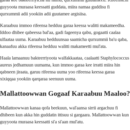
guyyoota muraasa keessatti guddata, miira namaa guddisu fi
qurxummii adii yookiin adii guutamee argisiisa.
Karaabuu immoo rifeensa hedduu garaa keessa walitti makameedha.
Iddoo dhibee qabeessa bal'aa, gadi fageenya qabu, gogaatti caalaa
ulfaataa uuma. Karaabuu hedduunsaa saamicha qurxummii ba'u qaba,
kanaafuu akka rifeensa hedduu walitti makameetti mul'ata.
Haala lamaanuu bakteerriyoota walfakkaataa, caalaatti Staphylococcus
aureus jedhamuun uumama, kun immoo garaa kee irratti miira hin
qabneen jiraata, garuu rifeensa uuma yoo rifeensa keessa garaa
xixiqqaa yookiin qarqaraa seenuun uuma.
Mallattoowwan Gogaaf Karaabuu Maaloo?
Mallattoowwan kanaa qofa beekuun, wal'aansa sirrii argachuu fi
dhibeen kun akka hin guddatin ittisuu si gargaara. Mallattoowwan kun
guyyoota muraasa keessatti si'a si'aan mul'atu.