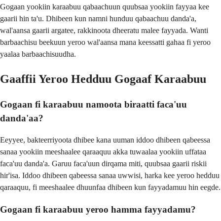
Gogaan yookiin karaabuu qabaachuun quubsaa yookiin fayyaa kee
gaarii hin ta'u. Dhibeen kun namni hunduu qabaachuu danda'a,
wal'aansa gaarii argatee, rakkinoota dheeratu malee fayyada. Wanti
barbaachisu beekuun yeroo wal'aansa mana keessatti gahaa fi yeroo
yaalaa barbaachisuudha.
Gaaffii Yeroo Hedduu Gogaaf Karaabuu
Gogaan fi karaabuu namoota biraatti faca'uu
danda'aa?
Eeyyee, bakteerriyoota dhibee kana uuman iddoo dhibeen qabeessa
sanaa yookiin meeshaalee qaraaquu akka tuwaalaa yookiin uffataa
faca'uu danda'a. Garuu faca'uun dirqama miti, quubsaa gaarii riskii
hir'isa. Iddoo dhibeen qabeessa sanaa uwwisi, harka kee yeroo hedduu
qaraaquu, fi meeshaalee dhuunfaa dhibeen kun fayyadamuu hin eegde.
Gogaan fi karaabuu yeroo hamma fayyadamu?