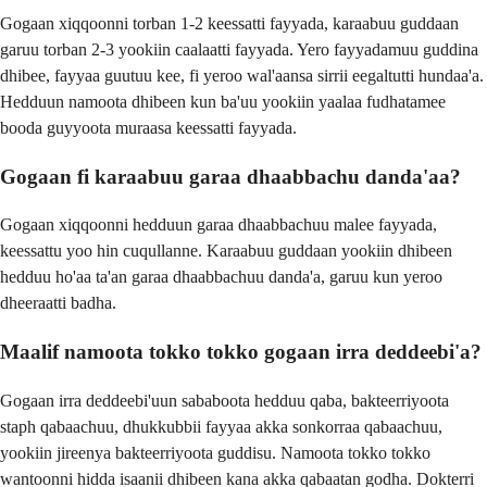
Gogaan xiqqoonni torban 1-2 keessatti fayyada, karaabuu guddaan
garuu torban 2-3 yookiin caalaatti fayyada. Yero fayyadamuu guddina
dhibee, fayyaa guutuu kee, fi yeroo wal'aansa sirrii eegaltutti hundaa'a.
Hedduun namoota dhibeen kun ba'uu yookiin yaalaa fudhatamee
booda guyyoota muraasa keessatti fayyada.
Gogaan fi karaabuu garaa dhaabbachu danda'aa?
Gogaan xiqqoonni hedduun garaa dhaabbachuu malee fayyada,
keessattu yoo hin cuqullanne. Karaabuu guddaan yookiin dhibeen
hedduu ho'aa ta'an garaa dhaabbachuu danda'a, garuu kun yeroo
dheeraatti badha.
Maalif namoota tokko tokko gogaan irra deddeebi'a?
Gogaan irra deddeebi'uun sababoota hedduu qaba, bakteerriyoota
staph qabaachuu, dhukkubbii fayyaa akka sonkorraa qabaachuu,
yookiin jireenya bakteerriyoota guddisu. Namoota tokko tokko
wantoonni hidda isaanii dhibeen kana akka qabaatan godha. Dokterri