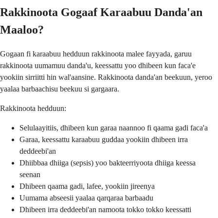
Rakkinoota Gogaaf Karaabuu Danda'an
Maaloo?
Gogaan fi karaabuu hedduun rakkinoota malee fayyada, garuu
rakkinoota uumamuu danda'u, keessattu yoo dhibeen kun faca'e
yookiin sirriitti hin wal'aansine. Rakkinoota danda'an beekuun, yeroo
yaalaa barbaachisu beekuu si gargaara.
Rakkinoota hedduun:
Selulaayitiis, dhibeen kun garaa naannoo fi qaama gadi faca'a
Garaa, keessattu karaabuu guddaa yookiin dhibeen irra
deddeebi'an
Dhiibbaa dhiiga (sepsis) yoo bakteerriyoota dhiiga keessa
seenan
Dhibeen qaama gadi, lafee, yookiin jireenya
Uumama abseesii yaalaa qarqaraa barbaadu
Dhibeen irra deddeebi'an namoota tokko tokko keessatti