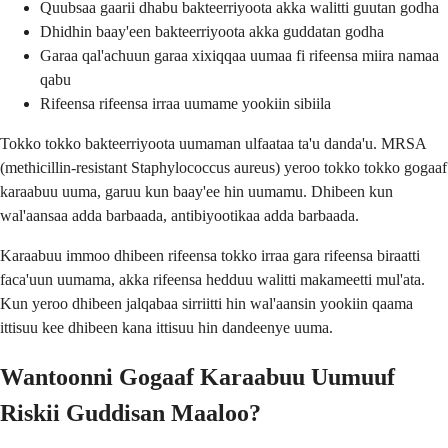
Quubsaa gaarii dhabu bakteerriyoota akka walitti guutan godha
Dhidhin baay'een bakteerriyoota akka guddatan godha
Garaa qal'achuun garaa xixiqqaa uumaa fi rifeensa miira namaa
qabu
Rifeensa rifeensa irraa uumame yookiin sibiila
Tokko tokko bakteerriyoota uumaman ulfaataa ta'u danda'u. MRSA
(methicillin-resistant Staphylococcus aureus) yeroo tokko tokko gogaaf
karaabuu uuma, garuu kun baay'ee hin uumamu. Dhibeen kun
wal'aansaa adda barbaada, antibiyootikaa adda barbaada.
Karaabuu immoo dhibeen rifeensa tokko irraa gara rifeensa biraatti
faca'uun uumama, akka rifeensa hedduu walitti makameetti mul'ata.
Kun yeroo dhibeen jalqabaa sirriitti hin wal'aansin yookiin qaama
ittisuu kee dhibeen kana ittisuu hin dandeenye uuma.
Wantoonni Gogaaf Karaabuu Uumuuf
Riskii Guddisan Maaloo?