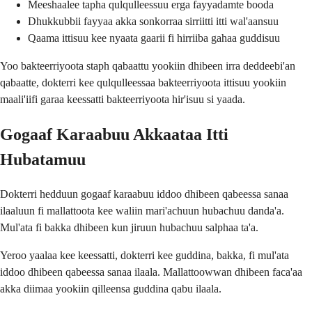
Meeshaalee tapha qulqulleessuu erga fayyadamte booda
Dhukkubbii fayyaa akka sonkorraa sirriitti itti wal'aansuu
Qaama ittisuu kee nyaata gaarii fi hirriiba gahaa guddisuu
Yoo bakteerriyoota staph qabaattu yookiin dhibeen irra deddeebi'an
qabaatte, dokterri kee qulqulleessaa bakteerriyoota ittisuu yookiin
maali'iifi garaa keessatti bakteerriyoota hir'isuu si yaada.
Gogaaf Karaabuu Akkaataa Itti
Hubatamuu
Dokterri hedduun gogaaf karaabuu iddoo dhibeen qabeessa sanaa
ilaaluun fi mallattoota kee waliin mari'achuun hubachuu danda'a.
Mul'ata fi bakka dhibeen kun jiruun hubachuu salphaa ta'a.
Yeroo yaalaa kee keessatti, dokterri kee guddina, bakka, fi mul'ata
iddoo dhibeen qabeessa sanaa ilaala. Mallattoowwan dhibeen faca'aa
akka diimaa yookiin qilleensa guddina qabu ilaala.