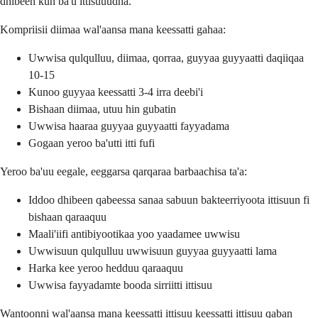
dhibeen kun ba'u ittisuuudha.
Kompriisii diimaa wal'aansa mana keessatti gahaa:
Uwwisa qulqulluu, diimaa, qorraa, guyyaa guyyaatti daqiiqaa
10-15
Kunoo guyyaa keessatti 3-4 irra deebi'i
Bishaan diimaa, utuu hin gubatin
Uwwisa haaraa guyyaa guyyaatti fayyadama
Gogaan yeroo ba'utti itti fufi
Yeroo ba'uu eegale, eeggarsa qarqaraa barbaachisa ta'a:
Iddoo dhibeen qabeessa sanaa sabuun bakteerriyoota ittisuun fi
bishaan qaraaquu
Maali'iifi antibiyootikaa yoo yaadamee uwwisu
Uwwisuun qulqulluu uwwisuun guyyaa guyyaatti lama
Harka kee yeroo hedduu qaraaquu
Uwwisa fayyadamte booda sirriitti ittisuu
Wantoonni wal'aansa mana keessatti ittisuu keessatti ittisuu qaban