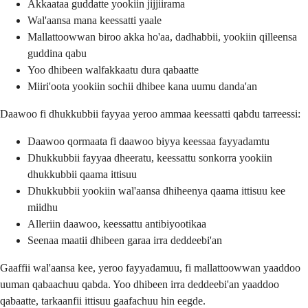
Akkaataa guddatte yookiin jijjiirama
Wal'aansa mana keessatti yaale
Mallattoowwan biroo akka ho'aa, dadhabbii, yookiin qilleensa
guddina qabu
Yoo dhibeen walfakkaatu dura qabaatte
Miiri'oota yookiin sochii dhibee kana uumu danda'an
Daawoo fi dhukkubbii fayyaa yeroo ammaa keessatti qabdu tarreessi:
Daawoo qormaata fi daawoo biyya keessaa fayyadamtu
Dhukkubbii fayyaa dheeratu, keessattu sonkorra yookiin
dhukkubbii qaama ittisuu
Dhukkubbii yookiin wal'aansa dhiheenya qaama ittisuu kee
miidhu
Alleriin daawoo, keessattu antibiyootikaa
Seenaa maatii dhibeen garaa irra deddeebi'an
Gaaffii wal'aansa kee, yeroo fayyadamuu, fi mallattoowwan yaaddoo
uuman qabaachuu qabda. Yoo dhibeen irra deddeebi'an yaaddoo
qabaatte, tarkaanfii ittisuu gaafachuu hin eegde.