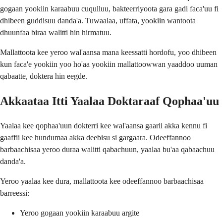
gogaan yookiin karaabuu cuqulluu, bakteerriyoota gara gadi faca'uu fi
dhibeen guddisuu danda'a. Tuwaalaa, uffata, yookiin wantoota
dhuunfaa biraa walitti hin hirmatuu.
Mallattoota kee yeroo wal'aansa mana keessatti hordofu, yoo dhibeen
kun faca'e yookiin yoo ho'aa yookiin mallattoowwan yaaddoo uuman
qabaatte, doktera hin eegde.
Akkaataa Itti Yaalaa Doktaraaf Qophaa'uu
Yaalaa kee qophaa'uun dokterri kee wal'aansa gaarii akka kennu fi
gaaffii kee hundumaa akka deebisu si gargaara. Odeeffannoo
barbaachisaa yeroo duraa walitti qabachuun, yaalaa bu'aa qabaachuu
danda'a.
Yeroo yaalaa kee dura, mallattoota kee odeeffannoo barbaachisaa
barreessi:
Yeroo gogaan yookiin karaabuu argite