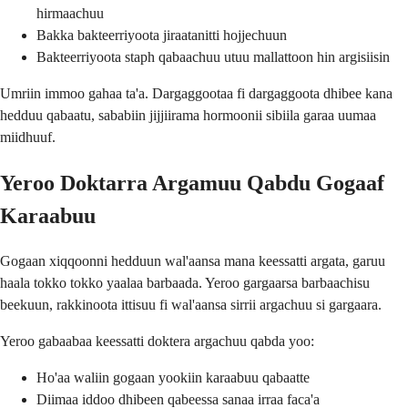
hirmaachuu
Bakka bakteerriyoota jiraatanitti hojjechuun
Bakteerriyoota staph qabaachuu utuu mallattoon hin argisiisin
Umriin immoo gahaa ta'a. Dargaggootaa fi dargaggoota dhibee kana
hedduu qabaatu, sababiin jijjiirama hormoonii sibiila garaa uumaa
miidhuuf.
Yeroo Doktarra Argamuu Qabdu Gogaaf
Karaabuu
Gogaan xiqqoonni hedduun wal'aansa mana keessatti argata, garuu
haala tokko tokko yaalaa barbaada. Yeroo gargaarsa barbaachisu
beekuun, rakkinoota ittisuu fi wal'aansa sirrii argachuu si gargaara.
Yeroo gabaabaa keessatti doktera argachuu qabda yoo:
Ho'aa waliin gogaan yookiin karaabuu qabaatte
Diimaa iddoo dhibeen qabeessa sanaa irraa faca'a