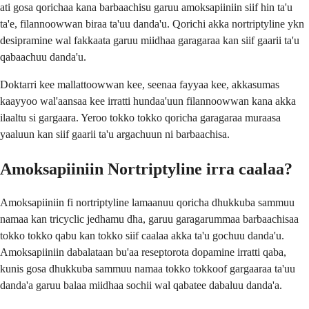
ati gosa qorichaa kana barbaachisu garuu amoksapiiniin siif hin ta'u
ta'e, filannoowwan biraa ta'uu danda'u. Qorichi akka nortriptyline ykn
desipramine wal fakkaata garuu miidhaa garagaraa kan siif gaarii ta'u
qabaachuu danda'u.
Doktarri kee mallattoowwan kee, seenaa fayyaa kee, akkasumas
kaayyoo wal'aansaa kee irratti hundaa'uun filannoowwan kana akka
ilaaltu si gargaara. Yeroo tokko tokko qoricha garagaraa muraasa
yaaluun kan siif gaarii ta'u argachuun ni barbaachisa.
Amoksapiiniin Nortriptyline irra caalaa?
Amoksapiiniin fi nortriptyline lamaanuu qoricha dhukkuba sammuu
namaa kan tricyclic jedhamu dha, garuu garagarummaa barbaachisaa
tokko tokko qabu kan tokko siif caalaa akka ta'u gochuu danda'u.
Amoksapiiniin dabalataan bu'aa reseptorota dopamine irratti qaba,
kunis gosa dhukkuba sammuu namaa tokko tokkoof gargaaraa ta'uu
danda'a garuu balaa miidhaa sochii wal qabatee dabaluu danda'a.