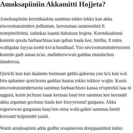
Amoksapiiniin Akkamitti Hojjeta?
Amoksapiiniin keemikaalota sammuu tokko tokko kan akka
niwrootransimiters jedhaman, keessumaa saratooniinii fi
norepinefiriinii, sadarkaa isaanii dabaluun hojjeta. Keemikaalonni
kunniin qooda barbaachisaa kan qaban haala kee, hirriba, fi miira
waliigalaa fayyaa keetii too'achuudhaaf. Yoo niwrootransimitersoonni
kunniin gadi aanaa ta'an, mallattoowwan gaddaa muudachuu
dandeessa.
Qorichi kun kan ilaalamu humnaan giddu-galeessa yoo ta'u kan wal
bira qabamee qorichoota gaddaa haaraa tokko tokkoo wajjin. Kunis
niwrootransimitersoota sammuu barbaachisoo kanaa re'upteekii isaa ni
uggura, kunis jechuun isaan keessaa baay'een sammuu kee keessatti
akka argaman gochuun haala kee fooyyessuuf gargaara. Akka
ergeewwan gargaaraa baay'een sirna walii-galtee sammuu keetii
keessatti hojjetanitti yaadi.
Wanti amoksapiinii adda godhu resaptaroota dooppaamiinii tokko