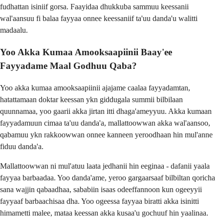
fudhattan isiniif gorsa. Faayidaa dhukkuba sammuu keessanii
wal'aansuu fi balaa fayyaa onnee keessaniif ta'uu danda'u walitti
madaalu.
Yoo Akka Kumaa Amooksaapiinii Baay'ee
Fayyadame Maal Godhuu Qaba?
Yoo akka kumaa amooksaapiinii ajajame caalaa fayyadamtan,
hatattamaan doktar keessan ykn giddugala summii bilbilaan
quunnamaa, yoo gaarii akka jirtan itti dhaga'ameyyuu. Akka kumaan
fayyadamuun cimaa ta'uu danda'a, mallattoowwan akka wal'aansoo,
qabamuu ykn rakkoowwan onnee kanneen yeroodhaan hin mul'anne
fiduu danda'a.
Mallattoowwan ni mul'atuu laata jedhanii hin eeginaa - dafanii yaala
fayyaa barbaadaa. Yoo danda'ame, yeroo gargaarsaaf bilbiltan qoricha
sana wajjin qabaadhaa, sababiin isaas odeeffannoon kun ogeeyyii
fayyaaf barbaachisaa dha. Yoo ogeessa fayyaa biratti akka isinitti
himametti malee, mataa keessan akka kusaa'u gochuuf hin yaalinaa.