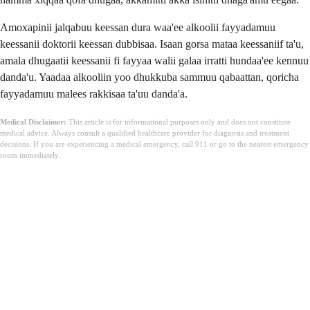
Amoxapinii jalqabuu keessan dura waa'ee alkoolii fayyadamuu
keessanii doktorii keessan dubbisaa. Isaan gorsa mataa keessaniif ta'u,
amala dhugaatii keessanii fi fayyaa walii galaa irratti hundaa'ee kennuu
danda'u. Yaadaa alkooliin yoo dhukkuba sammuu qabaattan, qoricha
fayyadamuu malees rakkisaa ta'uu danda'a.
Medical Disclaimer:
This article is for informational purposes only and does not constitute
medical advice. Always consult a qualified healthcare provider for diagnosis and treatment
decisions. If you are experiencing a medical emergency, call 911 or go to the nearest emergency
room immediately.