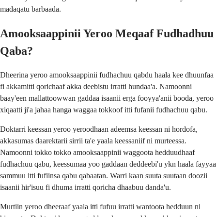
madaqatu barbaada.
Amooksaappinii Yeroo Meqaaf Fudhadhuu
Qaba?
Dheerina yeroo amooksaappinii fudhachuu qabdu haala kee dhuunfaa
fi akkamitti qorichaaf akka deebistu irratti hundaa'a. Namoonni
baay'een mallattoowwan gaddaa isaanii erga fooyya'anii booda, yeroo
xiqaatti ji'a jahaa hanga waggaa tokkoof itti fufanii fudhachuu qabu.
Doktarri keessan yeroo yeroodhaan adeemsa keessan ni hordofa,
akkasumas daarektarii sirrii ta'e yaala keessaniif ni murteessa.
Namoonni tokko tokko amooksaappinii waggoota hedduudhaaf
fudhachuu qabu, keessumaa yoo gaddaan deddeebi'u ykn haala fayyaa
sammuu itti fufiinsa qabu qabaatan. Warri kaan suuta suutaan doozii
isaanii hir'isuu fi dhuma irratti qoricha dhaabuu danda'u.
Murtiin yeroo dheeraaf yaala itti fufuu irratti wantoota hedduun ni