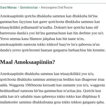
Gara Manaa
Qorichootaa
Amoxapine Oral Route
Amoksaapiiniin qoricha dhukkuba sammuu kan dhukkuba hir'ina
gammachuu fayyisuu kan garee qorichoota dhukkuba sammuu kan
trisaayikiliikii jedhamaniif ta'uudha. Doktarri kee qoricha kana siif
barreessuu danda'a yoo hir'ina gammachuun kan hin deebine yoo ta'e.
Yeroo ammaa kana filannoo jalqabaa kan hin taane ta'us,
amoksaapiiniin namoota tokko tokkoof baay'ee bu'a qabeessa ta'uu
danda'a yeroo qorichoonni haaraan gargaarsa barbaachisu hin kennine.
Maal Amoksaapiiniin?
Amoksaapiiniin dhukkuba sammuu kan trisaayikiliikii yoo ta'u,
qorichoota dhukkuba sammuu ammayyaa hedduu kan dhageesse irraa
adda. Waggoota 1960moota keessatti kan uumame yoo ta'u, waggoota
hedduudhaaf namoota hir'ina gammachuu to'achaa jira. Qorichi kun
adda kan ta'e sababiin isaas qabeenya tokko tokko kan dhiphinaa fi
mallattoolee sammuu dhukkubsataa gosa tokko tokkoo gargaaru qaba.