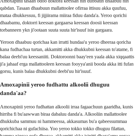
Amoxapinii tasaan odoo doktora keessan hin dubbatin dhaabuu hin
qabdan. Tasaan dhaabuun mallattoolee ofirraa ittisuu akka quufuu,
mataa dhukkessuu, fi jijjiirama miiraa fiduu danda'a. Yeroo qorichi
dhaabamu, doktorri keessan gargaarsa keessan doosii keessan
torbanneen ykn ji'ootaan suuta suuta hir'isuuf isin gargaara.
Yeroon dhaabuu qorichaa kan irratti hundaa'u yeroo dheeraa qoricha
kana fudhachaa turtan, akkamitti akka dhukkubni keessan to'atame, fi
balaa deebi'uu keessaniiti. Doktoroonni baay'een yaala akka xiqqaattis
ji'a jahaaf erga mallattooleen keessan fooyya'anii booda akka itti fufan
gorsu, kunis balaa dhukkubni deebi'uu hir'isuuf.
Amoxapinii yeroo fudhattu alkoolii dhuguu
danda'aa?
Amoxapinii yeroo fudhattan alkoolii irraa fagaachuun gaaridha, kunis
hirriba fi bu'aawwan biraa dabaluu danda'a. Alkooliin mallattoolee
dhukkuba sammuu ni hammeessa, akkasumas bu'a qabeessummaa
qorichichaa ni gufachiisa. Yoo yeroo tokko tokko dhuguu filattan,
hamma xiqqaa qofa dhugaa, akkamitti akka isinitti dhaga'amu eegaa.