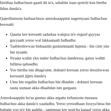
hirriibaa fudhachuun gaarii itti ta'a, sababiin isaas qorichi kun hirriba
fiduu danda'a.
Qajeelfamoota barbaachisoo amooksaappinii nageenyaan fudhachuu
keessatti:
Qaama kee keessatti sadarkaa walqixa ta'e eeguuf guyyaa
guyyaatti yeroo wal fakkaataatti fudhadhu
Taableetiiwwan bishaaniin guutummaatti liqimsu - hin cirin ykn
hin nyaatin
Nyaata waliin ykn malee fudhachuu dandeessa, garuu walitti
fufiinsa qabaadhu
Yoo hirriba isin dhaga'ame, doktarri keessan yeroo dooziiwwan
keessanii jijjiru danda'a
Utuu hin eegaliin fudhachuu hin dhaabin - doktarri keessan
suuta suutaan akka dhaabdan isin gargaara
Amooksaappiin bu'aa guutuu akka argattu torbanoota muraasa
fudhachuu akka danda'u yaadadhu. Yeroo yeroodhaan fooyya'iinsa hin
hubatin yoo ta'e hin gaddin - sammuun kee qoricha kanaaf yeroo akka