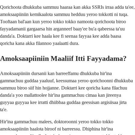
Qorichoota dhukkuba sammuu haaraa kan akka SSRIs irraa adda ta'ee,
amoksaapiiniin kemikaalota sammuu hedduu yeroo tokkotti ni tuqa.
Tooftaan bal'aan kun yeroo tokko tokko namoota qorichoota biroo
fayyadamanii gargaarsa hin arganneef baay'ee bu'a qabeessa ta'uu
danda'a. Doktarri kee haala kee fi seenaa fayyaa kee adda baasa
qoricha kana akka filannoo yaalaatti dura.
Amoksaapiiniin Maaliif Itti Fayyadama?
Amoksaapiiniin dursanii kan barreeffamu dhukkuba hir'ina
gammachuu guddaa yaaluuf, keessumaa yeroo qorichoonni dhukkuba
sammuu biroo siif hin hojjanne. Doktarri kee qoricha kana filachuu
danda'a yoo mallattoolee hir'ina gammachuu cimaa kan jireenya
guyyaa guyyaa kee irratti dhiibbaa guddaa geessisan argisiisaa jirta
ta'e.
Hir'ina gammachuu malees, doktoroonni yeroo tokko tokko
amoksaapiiniin haalota biroof ni barreessu. Dhiphina hir'ina