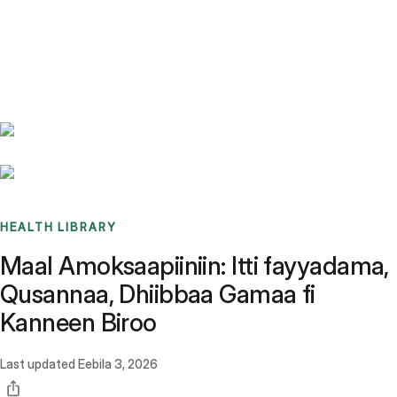
Benchmarks
Stories
FAQ
Sign up / Log in
HEALTH LIBRARY
Maal Amoksaapiiniin: Itti fayyadama,
Qusannaa, Dhiibbaa Gamaa fi
Kanneen Biroo
Last updated
Eebila 3, 2026