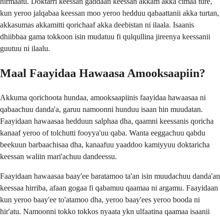
hirmaatu. Doktarri keessan gaddaan keessan akkam akka cimaa ture,
kun yeroo jalqabaa keessan moo yeroo hedduu qabaattanii akka turtan,
akkasumas akkamitti qorichaaf akka deebistan ni ilaala. Isaanis
dhiibbaa gama tokkoon isin mudatuu fi qulqullina jireenya keessanii
guutuu ni ilaalu.
Maal Faayidaa Hawaasa Amooksaapiin?
Akkuma qorichoota hundaa, amooksaapiinis faayidaa hawaasaa ni
qabaachuu danda'a, garuu namoonni hunduu isaan hin muudatan.
Faayidaan hawaasaa hedduun salphaa dha, qaamni keessanis qoricha
kanaaf yeroo of tolchutti fooyya'uu qaba. Wanta eeggachuu qabdu
beekuun barbaachisaa dha, kanaafuu yaaddoo kamiyyuu doktaricha
keessan waliin mari'achuu dandeessu.
Faayidaan hawaasaa baay'ee baratamoo ta'an isin muudachuu danda'an
keessaa hirriba, afaan gogaa fi qabamuu qaamaa ni argamu. Faayidaan
kun yeroo baay'ee to'atamoo dha, yeroo baay'ees yeroo booda ni
hir'atu. Namoonni tokko tokkos nyaata ykn ulfaatina qaamaa isaanii