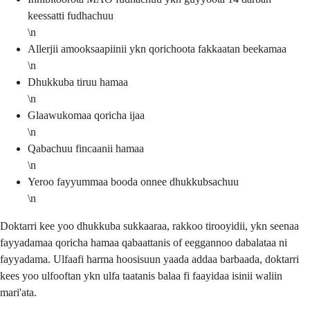
keessatti fudhachuu
\n
Allerjii amooksaapiinii ykn qorichoota fakkaatan beekamaa
\n
Dhukkuba tiruu hamaa
\n
Glaawukomaa qoricha ijaa
\n
Qabachuu fincaanii hamaa
\n
Yeroo fayyummaa booda onnee dhukkubsachuu
\n
Doktarri kee yoo dhukkuba sukkaaraa, rakkoo tirooyidii, ykn seenaa
fayyadamaa qoricha hamaa qabaattanis of eeggannoo dabalataa ni
fayyadama. Ulfaafi harma hoosisuun yaada addaa barbaada, doktarri
kees yoo ulfooftan ykn ulfa taatanis balaa fi faayidaa isinii waliin
mari'ata.