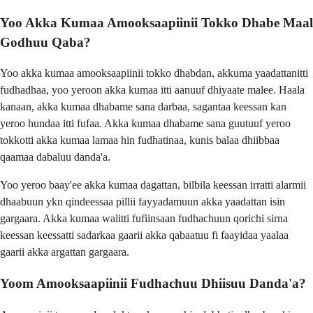
Yoo Akka Kumaa Amooksaapiinii Tokko Dhabe Maal
Godhuu Qaba?
Yoo akka kumaa amooksaapiinii tokko dhabdan, akkuma yaadattanitti
fudhadhaa, yoo yeroon akka kumaa itti aanuuf dhiyaate malee. Haala
kanaan, akka kumaa dhabame sana darbaa, sagantaa keessan kan
yeroo hundaa itti fufaa. Akka kumaa dhabame sana guutuuf yeroo
tokkotti akka kumaa lamaa hin fudhatinaa, kunis balaa dhiibbaa
qaamaa dabaluu danda'a.
Yoo yeroo baay'ee akka kumaa dagattan, bilbila keessan irratti alarmii
dhaabuun ykn qindeessaa pillii fayyadamuun akka yaadattan isin
gargaara. Akka kumaa walitti fufiinsaan fudhachuun qorichi sirna
keessan keessatti sadarkaa gaarii akka qabaatuu fi faayidaa yaalaa
gaarii akka argattan gargaara.
Yoom Amooksaapiinii Fudhachuu Dhiisuu Danda'a?