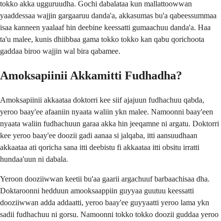
tokko akka ugguruudha. Gochi dabalataa kun mallattoowwan
yaaddessaa wajjin gargaaruu danda'a, akkasumas bu'a qabeessummaa
isaa kanneen yaalaaf hin deebine keessatti gumaachuu danda'a. Haa
ta'u malee, kunis dhiibbaa gama tokko tokko kan qabu qorichoota
gaddaa biroo wajjin wal bira qabamee.
Amoksapiinii Akkamitti Fudhadha?
Amoksapiinii akkaataa doktorri kee siif ajajuun fudhachuu qabda,
yeroo baay'ee afaaniin nyaata waliin ykn malee. Namoonni baay'een
nyaata waliin fudhachuun garaa akka hin jeeqamne ni argatu. Doktorri
kee yeroo baay'ee doozii gadi aanaa si jalqaba, itti aansuudhaan
akkaataa ati qoricha sana itti deebistu fi akkaataa itti obsitu irratti
hundaa'uun ni dabala.
Yeroon dooziiwwan keetii bu'aa gaarii argachuuf barbaachisaa dha.
Doktaroonni hedduun amooksaappiin guyyaa guutuu keessatti
dooziiwwan adda addaatti, yeroo baay'ee guyyaatti yeroo lama ykn
sadii fudhachuu ni gorsu. Namoonni tokko tokko doozii guddaa yeroo