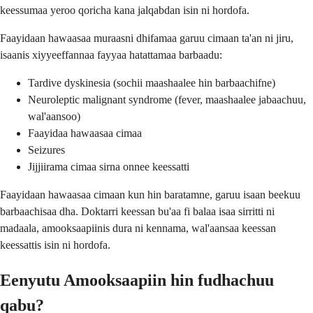
keessumaa yeroo qoricha kana jalqabdan isin ni hordofa.
Faayidaan hawaasaa muraasni dhifamaa garuu cimaan ta'an ni jiru,
isaanis xiyyeeffannaa fayyaa hatattamaa barbaadu:
Tardive dyskinesia (sochii maashaalee hin barbaachifne)
Neuroleptic malignant syndrome (fever, maashaalee jabaachuu,
wal'aansoo)
Faayidaa hawaasaa cimaa
Seizures
Jijjiirama cimaa sirna onnee keessatti
Faayidaan hawaasaa cimaan kun hin baratamne, garuu isaan beekuu
barbaachisaa dha. Doktarri keessan bu'aa fi balaa isaa sirritti ni
madaala, amooksaapiinis dura ni kennama, wal'aansaa keessan
keessattis isin ni hordofa.
Eenyutu Amooksaapiin hin fudhachuu
qabu?