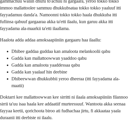
gammachuu waliin dhufu to'achuu ni gargaara, yeroo tokko tokko
immoo mallattoolee sammuu dhukkubsataa tokko tokko yaaluuf itti
fayyadamuu danda'a. Namoonni tokko tokko haala dhukkuba itti
fufiinsa qabuuf gargaaraa akka ta'etti ilaalu, kun garuu akka itti
fayyadama ala-maarkii ta'etti ilaallama.
Haalota adda addaa amoksaapiiniin gargaaru haa ilaallu:
Dhibee gaddaa guddaa kan amaloota melankoolii qabu
Gadda kan mallattoowwan yaaddoo qabu
Gadda kan amaloota yaaddessaa qabu
Gadda kan yaalaaf hin deebine
Dhibeewwan dhukkubbii yeroo dheeraa (itti fayyadama ala-
maatii)
Doktarri kee mallattoowwan kee sirritti ni ilaala amoksapiiniin filannoo
sirrii ta'uu isaa haala kee addaatiif murteessuuf. Wantoota akka seenaa
fayyaa keetii, qorichoota biroo ati fudhachaa jirtu, fi akkaataa yaala
duraanii itti deebiste ni ilaalu.