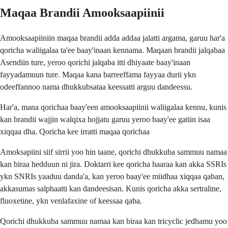
Maqaa Brandii Amooksaapiinii
Amooksaapiiniin maqaa brandii adda addaa jalatti argama, garuu har'a
qoricha waliigalaa ta'ee baay'inaan kennama. Maqaan brandii jalqabaa
Asendiin ture, yeroo qorichi jalqaba itti dhiyaate baay'inaan
fayyadamuun ture. Maqaa kana barreeffama fayyaa durii ykn
odeeffannoo nama dhukkubsataa keessatti arguu dandeessu.
Har'a, mana qorichaa baay'een amooksaapiinii waliigalaa kennu, kunis
kan brandii wajjin walqixa hojjatu garuu yeroo baay'ee gatiin isaa
xiqqaa dha. Qoricha kee irratti maqaa qorichaa
Amoksapiini siif sirrii yoo hin taane, qorichi dhukkuba sammuu namaa
kan biraa hedduun ni jira. Doktarri kee qoricha haaraa kan akka SSRIs
ykn SNRIs yaaduu danda'a, kan yeroo baay'ee miidhaa xiqqaa qaban,
akkasumas salphaatti kan dandeesisan. Kunis qoricha akka sertraline,
fluoxetine, ykn venlafaxine of keessaa qaba.
Qorichi dhukkuba sammuu namaa kan biraa kan tricyclic jedhamu yoo