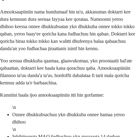
Amooksaapiiniin nama hundumaaf hin ta'u, akkasumas doktarri kee
dura kennuun dura seenaa fayyaa kee qorataa. Namoonni yeroo
dhihoo keessa onnee dhukkubsatan ykn dhukkuba onnee tokko tokko
qaban, yeroo baay'ee qoricha kana fudhachuu hin qaban. Doktarri kee
qoricha biraa tokko tokko kan walitti dhufeenya balaa qabaachuu
danda'an yoo fudhachaa jiraattanis isinif hin kennu.
Yoo seenaa dhukkuba qaamaa, glaawukomaa, ykn proostaatii bal'ate
qabaattan, doktarri kee haala kana qorachuu qaba. Amooksaapiiniin
filannoo ta'uu danda'a ta'us, hordoffii dabalataa fi tarii mala qoricha
kennuu adda ta'e barbaachisa.
Kunniini haala ijoo amooksaapiiniin itti hin gorfamne:
\n
Onnee dhukkubsachuu ykn dhukkuba onnee hamaa yeroo
dhihoo
\n
Inhibitoorota MAO fudhachuu ykn guyyoota 14 darban