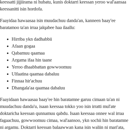
keessatti jijjiirama ni hubatu, kunis doktarri keessan yeroo wal'aansaa
keessanitti isin hordofa.
Faayidaa hawaasaa isin muudachuu danda'an, kanneen baay'ee
baratamoo ta'an irraa jalqabee haa ilaallu:
Hirriba ykn dadhabbii
Afaan gogaa
Qabamuu qaamaa
Argama ifaa hin taane
Yeroo dhaabbattan gowwoomuu
Ulfaatina qaamaa dabaluu
Finnaa hir'achuu
Dhangala'aa qaamaa dabaluu
Faayidaan hawaasaa baay'ee hin baratamne garuu cimaan ta'an ni
muudachuu danda'u, isaan keessaa tokko yoo isin irratti mul'ate
doktaricha keessan qunnamuu qabdu. Isaan keessaa onnee wal irraa
fagaachuu, gowwoomuu cimaa, wal'aansoo, ykn sochii hin baratamne
ni argamu. Doktarri keessan balaawwan kana isin waliin ni mari'ata,