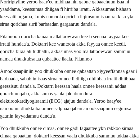
Nortriptyline yeroo baay'ee miidhaa hin qabne qabaachuun isaa ni
yaaddama, keessumaa dhiigaa fi hirriiba irratti. Akkasumas bishaan
keessatti argama, kunis namoota qoricha liqimsuun isaan rakkisu ykn
sirna qorichaa sirrii barbaadan gargaaruu danda'a.
Filannoon qoricha kanaa mallattoowwan kee fi seenaa fayyaa kee
irratti hundaa'a. Doktarri kee wantoota akka fayyaa onnee keetii,
qoricha biraa ati fudhattu, akkasumas yoo mallattoowwan sammuu
namaa dhukkubsataa qabaattee ilaala. Filannoo
Amooksaapiiniin yoo dhukkuba onnee qabaattan xiyyeeffannaa gaarii
barbaada, sababiin isaas sirna onnee fi dhiiga dhiibbaa irratti dhiibbaa
geessisuu danda'a. Doktarri keessan haala onnee keessanii addaa
qorachuu qaba, akkasumas yaala jalqabuu dura
elektirookardiyogiraamii (ECG) ajajuu danda'a. Yeroo baay'ee,
namoonni dhukkuba onnee salphaa qaban amooksaapiinii eegumsa
gaariin fayyadamuu danda'u.
Yoo dhukkuba onnee cimaa, onnee gadi fagaattee ykn rakkoo sirnaa
cimaa qabaattan, doktarri keessan yaala dhukkuba sammuu addaa akka