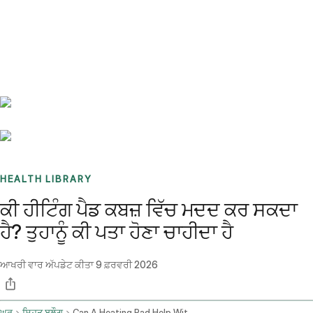
Benchmarks
Stories
FAQ
Sign up / Log in
HEALTH LIBRARY
ਕੀ ਹੀਟਿੰਗ ਪੈਡ ਕਬਜ਼ ਵਿੱਚ ਮਦਦ ਕਰ ਸਕਦਾ
ਹੈ? ਤੁਹਾਨੂੰ ਕੀ ਪਤਾ ਹੋਣਾ ਚਾਹੀਦਾ ਹੈ
ਆਖਰੀ ਵਾਰ ਅੱਪਡੇਟ ਕੀਤਾ
9 ਫ਼ਰਵਰੀ 2026
ਘਰ
ਸਿਹਤ ਬਲੌਗ
Can A Heating Pad Help With Constipation