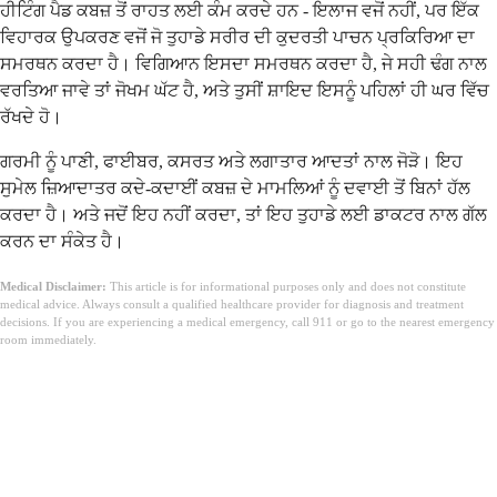
ਹੀਟਿੰਗ ਪੈਡ ਕਬਜ਼ ਤੋਂ ਰਾਹਤ ਲਈ ਕੰਮ ਕਰਦੇ ਹਨ - ਇਲਾਜ ਵਜੋਂ ਨਹੀਂ, ਪਰ ਇੱਕ
ਵਿਹਾਰਕ ਉਪਕਰਣ ਵਜੋਂ ਜੋ ਤੁਹਾਡੇ ਸਰੀਰ ਦੀ ਕੁਦਰਤੀ ਪਾਚਨ ਪ੍ਰਕਿਰਿਆ ਦਾ
ਸਮਰਥਨ ਕਰਦਾ ਹੈ। ਵਿਗਿਆਨ ਇਸਦਾ ਸਮਰਥਨ ਕਰਦਾ ਹੈ, ਜੇ ਸਹੀ ਢੰਗ ਨਾਲ
ਵਰਤਿਆ ਜਾਵੇ ਤਾਂ ਜੋਖਮ ਘੱਟ ਹੈ, ਅਤੇ ਤੁਸੀਂ ਸ਼ਾਇਦ ਇਸਨੂੰ ਪਹਿਲਾਂ ਹੀ ਘਰ ਵਿੱਚ
ਰੱਖਦੇ ਹੋ।
ਗਰਮੀ ਨੂੰ ਪਾਣੀ, ਫਾਈਬਰ, ਕਸਰਤ ਅਤੇ ਲਗਾਤਾਰ ਆਦਤਾਂ ਨਾਲ ਜੋੜੋ। ਇਹ
ਸੁਮੇਲ ਜ਼ਿਆਦਾਤਰ ਕਦੇ-ਕਦਾਈਂ ਕਬਜ਼ ਦੇ ਮਾਮਲਿਆਂ ਨੂੰ ਦਵਾਈ ਤੋਂ ਬਿਨਾਂ ਹੱਲ
ਕਰਦਾ ਹੈ। ਅਤੇ ਜਦੋਂ ਇਹ ਨਹੀਂ ਕਰਦਾ, ਤਾਂ ਇਹ ਤੁਹਾਡੇ ਲਈ ਡਾਕਟਰ ਨਾਲ ਗੱਲ
ਕਰਨ ਦਾ ਸੰਕੇਤ ਹੈ।
Medical Disclaimer:
This article is for informational purposes only and does not constitute
medical advice. Always consult a qualified healthcare provider for diagnosis and treatment
decisions. If you are experiencing a medical emergency, call 911 or go to the nearest emergency
room immediately.