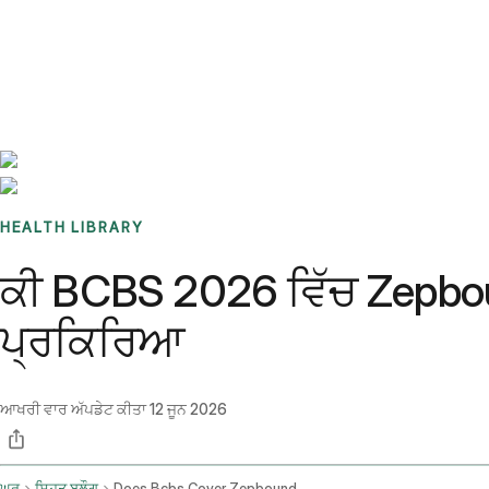
Benchmarks
Stories
FAQ
Sign up / Log in
HEALTH LIBRARY
ਕੀ BCBS 2026 ਵਿੱਚ Zepbou
ਪ੍ਰਕਿਰਿਆ
ਆਖਰੀ ਵਾਰ ਅੱਪਡੇਟ ਕੀਤਾ
12 ਜੂਨ 2026
ਘਰ
ਸਿਹਤ ਬਲੌਗ
Does Bcbs Cover Zepbound