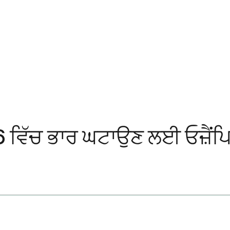
6 ਵਿੱਚ ਭਾਰ ਘਟਾਉਣ ਲਈ ਓਜ਼ੈਂਪਿ