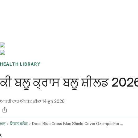
Benchmarks
Stories
FAQ
Sign up / Log in
HEALTH LIBRARY
ਕੀ ਬਲੂ ਕ੍ਰਾਸ ਬਲੂ ਸ਼ੀਲਡ 202
ਆਖਰੀ ਵਾਰ ਅੱਪਡੇਟ ਕੀਤਾ
14 ਜੂਨ 2026
ਘਰ
ਸਿਹਤ ਬਲੌਗ
Does Blue Cross Blue Shield Cover Ozempic For Weight Loss
c