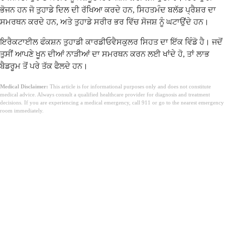
ਭੋਜਨ ਹਨ ਜੋ ਤੁਹਾਡੇ ਦਿਲ ਦੀ ਰੱਖਿਆ ਕਰਦੇ ਹਨ, ਸਿਹਤਮੰਦ ਬਲੱਡ ਪ੍ਰੈਸ਼ਰ ਦਾ
ਸਮਰਥਨ ਕਰਦੇ ਹਨ, ਅਤੇ ਤੁਹਾਡੇ ਸਰੀਰ ਭਰ ਵਿੱਚ ਸੋਜਸ਼ ਨੂੰ ਘਟਾਉਂਦੇ ਹਨ।
ਇਰੈਕਟਾਈਲ ਫੰਕਸ਼ਨ ਤੁਹਾਡੀ ਕਾਰਡੀਓਵੈਸਕੁਲਰ ਸਿਹਤ ਦਾ ਇੱਕ ਵਿੰਡੋ ਹੈ। ਜਦੋਂ
ਤੁਸੀਂ ਆਪਣੇ ਖੂਨ ਦੀਆਂ ਨਾੜੀਆਂ ਦਾ ਸਮਰਥਨ ਕਰਨ ਲਈ ਖਾਂਦੇ ਹੋ, ਤਾਂ ਲਾਭ
ਬੈਡਰੂਮ ਤੋਂ ਪਰੇ ਤੱਕ ਫੈਲਦੇ ਹਨ।
Medical Disclaimer:
This article is for informational purposes only and does not constitute
medical advice. Always consult a qualified healthcare provider for diagnosis and treatment
decisions. If you are experiencing a medical emergency, call 911 or go to the nearest emergency
room immediately.