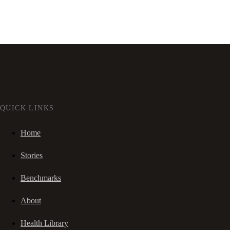
QUICK LINKS
Home
Stories
Benchmarks
About
Health Library