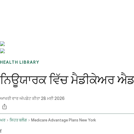
Benchmarks
Stories
FAQ
Sign up / Log in
HEALTH LIBRARY
ਨਿਊਯਾਰਕ ਵਿੱਚ ਮੈਡੀਕੇਅਰ ਐਡਵ
ਆਖਰੀ ਵਾਰ ਅੱਪਡੇਟ ਕੀਤਾ
28 ਮਈ 2026
ਘਰ
ਸਿਹਤ ਬਲੌਗ
Medicare Advantage Plans New York
f