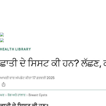
Benchmarks
Stories
FAQ
Sign up / Log in
HEALTH LIBRARY
ਛਾਤੀ ਦੇ ਸਿਸਟ ਕੀ ਹਨ? ਲੱਛਣ,
ਆਖਰੀ ਵਾਰ ਅੱਪਡੇਟ ਕੀਤਾ
17 ਫ਼ਰਵਰੀ 2025
ਘਰ
ਰੋਗ ਅਤੇ ਹਾਲਾਤ
Breast Cysts