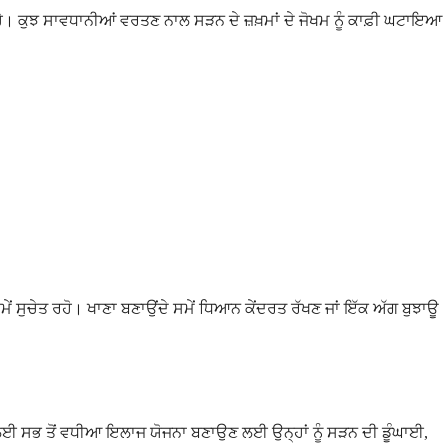
 ਕੁਝ ਸਾਵਧਾਨੀਆਂ ਵਰਤਣ ਨਾਲ ਸੜਨ ਦੇ ਜ਼ਖ਼ਮਾਂ ਦੇ ਜੋਖਮ ਨੂੰ ਕਾਫ਼ੀ ਘਟਾਇਆ
ਸਮੇਂ ਸੁਚੇਤ ਰਹੋ। ਖਾਣਾ ਬਣਾਉਂਦੇ ਸਮੇਂ ਧਿਆਨ ਕੇਂਦਰਤ ਰੱਖਣ ਜਾਂ ਇੱਕ ਅੱਗ ਬੁਝਾਊ
 ਲਈ ਸਭ ਤੋਂ ਵਧੀਆ ਇਲਾਜ ਯੋਜਨਾ ਬਣਾਉਣ ਲਈ ਉਨ੍ਹਾਂ ਨੂੰ ਸੜਨ ਦੀ ਡੂੰਘਾਈ,