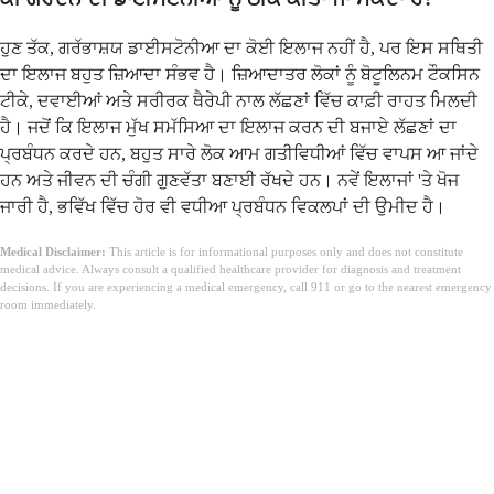
ਹੁਣ ਤੱਕ, ਗਰੱਭਾਸ਼ਯ ਡਾਈਸਟੋਨੀਆ ਦਾ ਕੋਈ ਇਲਾਜ ਨਹੀਂ ਹੈ, ਪਰ ਇਸ ਸਥਿਤੀ
ਦਾ ਇਲਾਜ ਬਹੁਤ ਜ਼ਿਆਦਾ ਸੰਭਵ ਹੈ। ਜ਼ਿਆਦਾਤਰ ਲੋਕਾਂ ਨੂੰ ਬੋਟੂਲਿਨਮ ਟੌਕਸਿਨ
ਟੀਕੇ, ਦਵਾਈਆਂ ਅਤੇ ਸਰੀਰਕ ਥੈਰੇਪੀ ਨਾਲ ਲੱਛਣਾਂ ਵਿੱਚ ਕਾਫ਼ੀ ਰਾਹਤ ਮਿਲਦੀ
ਹੈ। ਜਦੋਂ ਕਿ ਇਲਾਜ ਮੁੱਖ ਸਮੱਸਿਆ ਦਾ ਇਲਾਜ ਕਰਨ ਦੀ ਬਜਾਏ ਲੱਛਣਾਂ ਦਾ
ਪ੍ਰਬੰਧਨ ਕਰਦੇ ਹਨ, ਬਹੁਤ ਸਾਰੇ ਲੋਕ ਆਮ ਗਤੀਵਿਧੀਆਂ ਵਿੱਚ ਵਾਪਸ ਆ ਜਾਂਦੇ
ਹਨ ਅਤੇ ਜੀਵਨ ਦੀ ਚੰਗੀ ਗੁਣਵੱਤਾ ਬਣਾਈ ਰੱਖਦੇ ਹਨ। ਨਵੇਂ ਇਲਾਜਾਂ 'ਤੇ ਖੋਜ
ਜਾਰੀ ਹੈ, ਭਵਿੱਖ ਵਿੱਚ ਹੋਰ ਵੀ ਵਧੀਆ ਪ੍ਰਬੰਧਨ ਵਿਕਲਪਾਂ ਦੀ ਉਮੀਦ ਹੈ।
Medical Disclaimer:
This article is for informational purposes only and does not constitute
medical advice. Always consult a qualified healthcare provider for diagnosis and treatment
decisions. If you are experiencing a medical emergency, call 911 or go to the nearest emergency
room immediately.