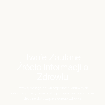
Benchmarks
Stories
FAQ
Sign up / Log in
Twoje Zaufane
Źródło Informacji o
Zdrowiu
Uzyskaj dostęp do wiarygodnych, aktualnych
informacji medycznych, aby podejmować świadome
decyzje dotyczące swojego zdrowia