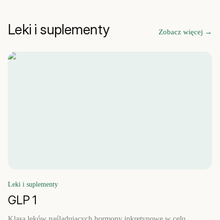
Leki i suplementy
Zobacz więcej
→
Leki i suplementy
GLP 1
Klasa leków naśladujących hormony inkretynowe w celu