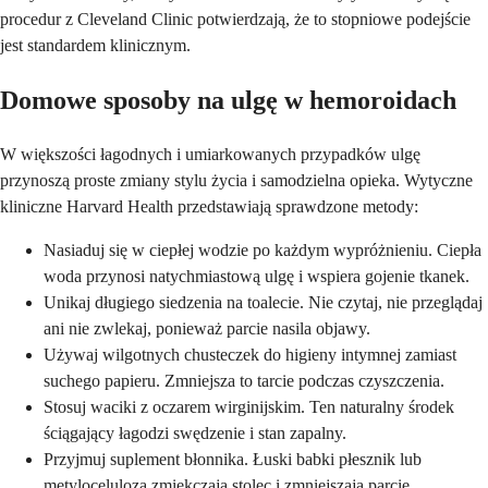
procedur z Cleveland Clinic potwierdzają, że to stopniowe podejście
jest standardem klinicznym.
Domowe sposoby na ulgę w hemoroidach
W większości łagodnych i umiarkowanych przypadków ulgę
przynoszą proste zmiany stylu życia i samodzielna opieka. Wytyczne
kliniczne Harvard Health przedstawiają sprawdzone metody:
Nasiaduj się w ciepłej wodzie po każdym wypróżnieniu. Ciepła
woda przynosi natychmiastową ulgę i wspiera gojenie tkanek.
Unikaj długiego siedzenia na toalecie. Nie czytaj, nie przeglądaj
ani nie zwlekaj, ponieważ parcie nasila objawy.
Używaj wilgotnych chusteczek do higieny intymnej zamiast
suchego papieru. Zmniejsza to tarcie podczas czyszczenia.
Stosuj waciki z oczarem wirginijskim. Ten naturalny środek
ściągający łagodzi swędzenie i stan zapalny.
Przyjmuj suplement błonnika. Łuski babki płesznik lub
metyloceluloza zmiękczają stolec i zmniejszają parcie.