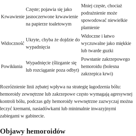
Mniej częste, chociaż
Częste; pojawia się jako
podrażnienie może
Krwawienie
jasnoczerwone krwawienie
spowodować niewielkie
na papierze toaletowym
plamienie
Widoczne i łatwo
Ukryte, chyba że dojdzie do
Widoczność
wyczuwalne jako miękkie
wypadnięcia
lub twarde guzki
Powstanie zakrzepowego
Wypadnięcie (ślizganie się
Powikłania
hemoroidu (bolesna
lub rozciąganie poza odbyt)
zakrzepica krwi)
Rozróżnienie linii zębatej wpływa na strategię łagodzenia bólu:
hemoroidy zewnętrzne lub zakrzepowe często wymagają agresywnej
kontroli bólu, podczas gdy hemoroidy wewnętrzne zazwyczaj można
leczyć kremami, nasiadówkami lub minimalnie inwazyjnymi
zabiegami w gabinecie.
Objawy hemoroidów