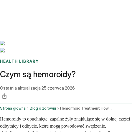
Benchmarks
Stories
FAQ
Sign up / Log in
HEALTH LIBRARY
Czym są hemoroidy?
Ostatnia aktualizacja
25 czerwca 2026
Strona główna
Blog o zdrowiu
Hemorrhoid Treatment How To Treat Hemorrhoids And Find Relief At Home
Hemoroidy to opuchnięte, zapalne żyły znajdujące się w dolnej części
odbytnicy i odbycie, które mogą powodować swędzenie,