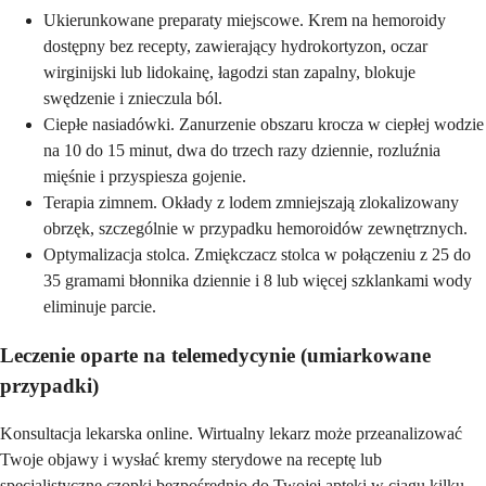
Ukierunkowane preparaty miejscowe. Krem na hemoroidy
dostępny bez recepty, zawierający hydrokortyzon, oczar
wirginijski lub lidokainę, łagodzi stan zapalny, blokuje
swędzenie i znieczula ból.
Ciepłe nasiadówki. Zanurzenie obszaru krocza w ciepłej wodzie
na 10 do 15 minut, dwa do trzech razy dziennie, rozluźnia
mięśnie i przyspiesza gojenie.
Terapia zimnem. Okłady z lodem zmniejszają zlokalizowany
obrzęk, szczególnie w przypadku hemoroidów zewnętrznych.
Optymalizacja stolca. Zmiękczacz stolca w połączeniu z 25 do
35 gramami błonnika dziennie i 8 lub więcej szklankami wody
eliminuje parcie.
Leczenie oparte na telemedycynie (umiarkowane
przypadki)
Konsultacja lekarska online. Wirtualny lekarz może przeanalizować
Twoje objawy i wysłać kremy sterydowe na receptę lub
specjalistyczne czopki bezpośrednio do Twojej apteki w ciągu kilku