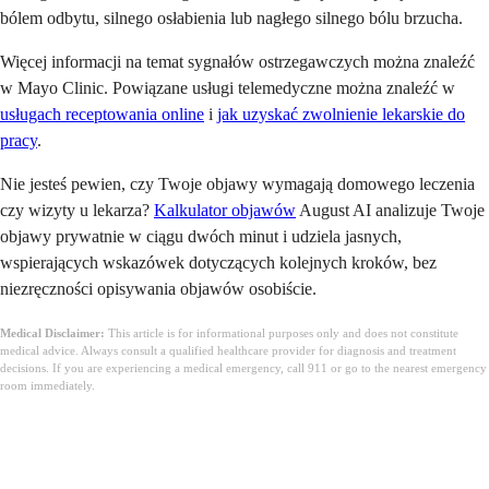
bólem odbytu, silnego osłabienia lub nagłego silnego bólu brzucha.
Więcej informacji na temat sygnałów ostrzegawczych można znaleźć
w Mayo Clinic. Powiązane usługi telemedyczne można znaleźć w
usługach receptowania online
i
jak uzyskać zwolnienie lekarskie do
pracy
.
Nie jesteś pewien, czy Twoje objawy wymagają domowego leczenia
czy wizyty u lekarza?
Kalkulator objawów
August AI analizuje Twoje
objawy prywatnie w ciągu dwóch minut i udziela jasnych,
wspierających wskazówek dotyczących kolejnych kroków, bez
niezręczności opisywania objawów osobiście.
Medical Disclaimer:
This article is for informational purposes only and does not constitute
medical advice. Always consult a qualified healthcare provider for diagnosis and treatment
decisions. If you are experiencing a medical emergency, call 911 or go to the nearest emergency
room immediately.