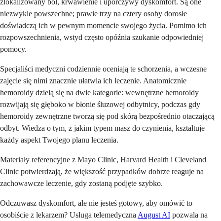
zlokalizowany ból, krwawienie i uporczywy dyskomfort. Są one
niezwykle powszechne; prawie trzy na cztery osoby dorosłe
doświadczą ich w pewnym momencie swojego życia. Pomimo ich
rozpowszechnienia, wstyd często opóźnia szukanie odpowiedniej
pomocy.
Specjaliści medyczni codziennie oceniają te schorzenia, a wczesne
zajęcie się nimi znacznie ułatwia ich leczenie. Anatomicznie
hemoroidy dzielą się na dwie kategorie: wewnętrzne hemoroidy
rozwijają się głęboko w błonie śluzowej odbytnicy, podczas gdy
hemoroidy zewnętrzne tworzą się pod skórą bezpośrednio otaczającą
odbyt. Wiedza o tym, z jakim typem masz do czynienia, kształtuje
każdy aspekt Twojego planu leczenia.
Materiały referencyjne z Mayo Clinic, Harvard Health i Cleveland
Clinic potwierdzają, że większość przypadków dobrze reaguje na
zachowawcze leczenie, gdy zostaną podjęte szybko.
Odczuwasz dyskomfort, ale nie jesteś gotowy, aby omówić to
osobiście z lekarzem? Usługa telemedyczna
August AI
pozwala na