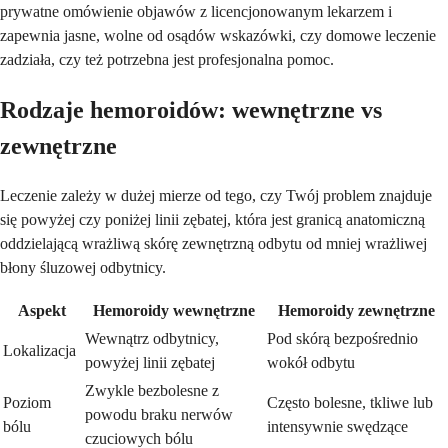
prywatne omówienie objawów z licencjonowanym lekarzem i
zapewnia jasne, wolne od osądów wskazówki, czy domowe leczenie
zadziała, czy też potrzebna jest profesjonalna pomoc.
Rodzaje hemoroidów: wewnętrzne vs
zewnętrzne
Leczenie zależy w dużej mierze od tego, czy Twój problem znajduje
się powyżej czy poniżej linii zębatej, która jest granicą anatomiczną
oddzielającą wrażliwą skórę zewnętrzną odbytu od mniej wrażliwej
błony śluzowej odbytnicy.
Aspekt
Hemoroidy wewnętrzne
Hemoroidy zewnętrzne
Wewnątrz odbytnicy,
Pod skórą bezpośrednio
Lokalizacja
powyżej linii zębatej
wokół odbytu
Zwykle bezbolesne z
Poziom
Często bolesne, tkliwe lub
powodu braku nerwów
bólu
intensywnie swędzące
czuciowych bólu