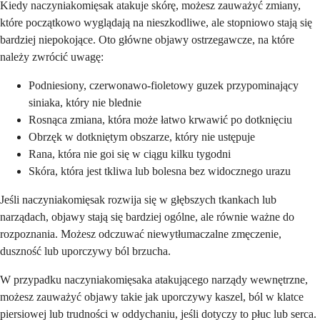
Kiedy naczyniakomięsak atakuje skórę, możesz zauważyć zmiany,
które początkowo wyglądają na nieszkodliwe, ale stopniowo stają się
bardziej niepokojące. Oto główne objawy ostrzegawcze, na które
należy zwrócić uwagę:
Podniesiony, czerwonawo-fioletowy guzek przypominający
siniaka, który nie blednie
Rosnąca zmiana, która może łatwo krwawić po dotknięciu
Obrzęk w dotkniętym obszarze, który nie ustępuje
Rana, która nie goi się w ciągu kilku tygodni
Skóra, która jest tkliwa lub bolesna bez widocznego urazu
Jeśli naczyniakomięsak rozwija się w głębszych tkankach lub
narządach, objawy stają się bardziej ogólne, ale równie ważne do
rozpoznania. Możesz odczuwać niewytłumaczalne zmęczenie,
duszność lub uporczywy ból brzucha.
W przypadku naczyniakomięsaka atakującego narządy wewnętrzne,
możesz zauważyć objawy takie jak uporczywy kaszel, ból w klatce
piersiowej lub trudności w oddychaniu, jeśli dotyczy to płuc lub serca.