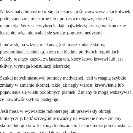
Należy natychmiast udać się do lekarza, jeśli zauważysz jakiekolwiek
podejrzane zmiany skórne lub uporczywe objawy, które Cię
niepokoją. Wczesne wykrycie daje największą szansę na skuteczne
leczenie, więc nie wahaj się szukać pomocy medycznej.
Umów się na wizytę u lekarza, jeśli masz zmianę skórną
przypominającą siniaka, która nie blednie po dwóch tygodniach.
Każdy rosnący guzek, zwłaszcza ten, który łatwo krwawi lub jest
tkliwy, wymaga konsultacji lekarskiej.
Szukaj natychmiastowej pomocy medycznej, jeśli wystąpią szybkie
zmiany w zmianie skórnej, takie jak nagły wzrost, krwawienie lub
pojawienie się wielu podobnych plamek. Zmiany te mogą wskazywać,
że nowotwór szybko postępuje.
Jeśli masz w wywiadzie radioterapię lub przewlekły obrzęk
limfatyczny, bądź szczególnie uważny na wszelkie nowe zmiany
skórne lub guzki w leczonych obszarach. Lekarz może pomóc ustalić,
czy zmiany te wymagają dalszych badań.