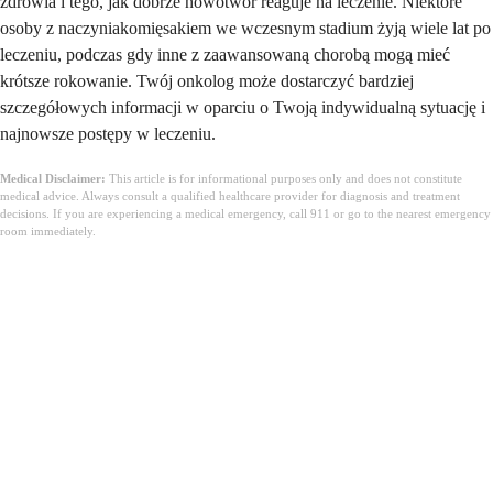
zdrowia i tego, jak dobrze nowotwór reaguje na leczenie. Niektóre
osoby z naczyniakomięsakiem we wczesnym stadium żyją wiele lat po
leczeniu, podczas gdy inne z zaawansowaną chorobą mogą mieć
krótsze rokowanie. Twój onkolog może dostarczyć bardziej
szczegółowych informacji w oparciu o Twoją indywidualną sytuację i
najnowsze postępy w leczeniu.
Medical Disclaimer:
This article is for informational purposes only and does not constitute
medical advice. Always consult a qualified healthcare provider for diagnosis and treatment
decisions. If you are experiencing a medical emergency, call 911 or go to the nearest emergency
room immediately.