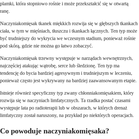
plamki, która stopniowo rośnie i może przekształcić się w otwartą
ranę.
Naczyniakomięsak tkanek miękkich rozwija się w głębszych tkankach
ciała, w tym w mięśniach, tłuszczu i tkankach łącznych. Ten typ może
być trudniejszy do wykrycia we wczesnym stadium, ponieważ rośnie
pod skórą, gdzie nie można go łatwo zobaczyć.
Naczyniakomięsak trzewny występuje w narządach wewnętrznych,
najczęściej atakując wątrobę, serce lub śledzionę. Ten typ ma
tendencję do bycia bardziej agresywnym i trudniejszym w leczeniu,
ponieważ często jest wykrywany na bardziej zaawansowanym etapie.
Istnieje również specyficzny typ zwany chłonniakomięsakiem, który
rozwija się w naczyniach limfatycznych. Ta rzadka postać czasami
występuje lata po radioterapii lub w obszarach, w których drenaż
limfatyczny został naruszony, na przykład po niektórych operacjach.
Co powoduje naczyniakomięsaka?