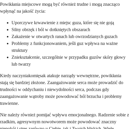
Powikłania miejscowe mogą być również trudne i mogą znacząco
wpłynąć na jakość życia:
Uporczywe krwawienie z miejsc guza, które się nie goją
Silny obrzęk i ból w dotkniętych obszarach
Zakażenie w otwartych ranach lub owrzodzianych guzach
Problemy z funkcjonowaniem, jeśli guz wpływa na ważne
struktury
Zniekształcenie, szczególnie w przypadku guzów skóry głowy
lub twarzy
Kiedy naczyniakomięsak atakuje narządy wewnętrzne, powikłania
stają się bardziej złożone. Zaangażowanie serca może prowadzić do
trudności w oddychaniu i niewydolności serca, podczas gdy
zaangażowanie wątroby może powodować ból brzucha i problemy
trawienne.
Nie należy również pomijać wpływu emocjonalnego. Radzenie sobie z
rzadkim, agresywnym nowotworem może powodować znaczny
niepokój i stres zarówno u Ciebie, jak i Twoich bliskich. Wiele