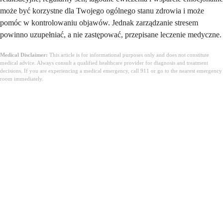
może być korzystne dla Twojego ogólnego stanu zdrowia i może
pomóc w kontrolowaniu objawów. Jednak zarządzanie stresem
powinno uzupełniać, a nie zastępować, przepisane leczenie medyczne.
Medical Disclaimer:
This article is for informational purposes only and does not constitute
medical advice. Always consult a qualified healthcare provider for diagnosis and treatment
decisions. If you are experiencing a medical emergency, call 911 or go to the nearest emergency
room immediately.