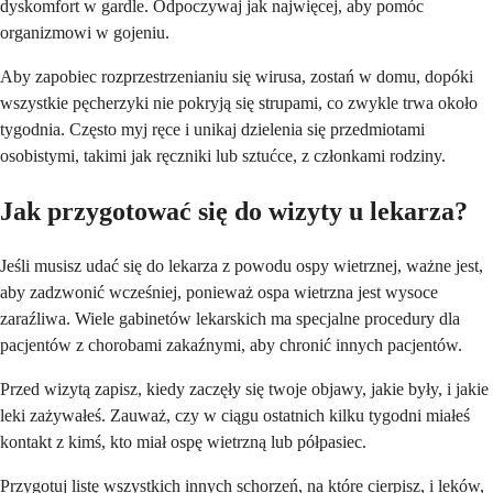
dyskomfort w gardle. Odpoczywaj jak najwięcej, aby pomóc
organizmowi w gojeniu.
Aby zapobiec rozprzestrzenianiu się wirusa, zostań w domu, dopóki
wszystkie pęcherzyki nie pokryją się strupami, co zwykle trwa około
tygodnia. Często myj ręce i unikaj dzielenia się przedmiotami
osobistymi, takimi jak ręczniki lub sztućce, z członkami rodziny.
Jak przygotować się do wizyty u lekarza?
Jeśli musisz udać się do lekarza z powodu ospy wietrznej, ważne jest,
aby zadzwonić wcześniej, ponieważ ospa wietrzna jest wysoce
zaraźliwa. Wiele gabinetów lekarskich ma specjalne procedury dla
pacjentów z chorobami zakaźnymi, aby chronić innych pacjentów.
Przed wizytą zapisz, kiedy zaczęły się twoje objawy, jakie były, i jakie
leki zażywałeś. Zauważ, czy w ciągu ostatnich kilku tygodni miałeś
kontakt z kimś, kto miał ospę wietrzną lub półpasiec.
Przygotuj listę wszystkich innych schorzeń, na które cierpisz, i leków,