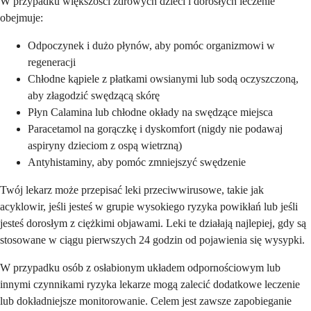
W przypadku większości zdrowych dzieci i dorosłych leczenie
obejmuje:
Odpoczynek i dużo płynów, aby pomóc organizmowi w
regeneracji
Chłodne kąpiele z płatkami owsianymi lub sodą oczyszczoną,
aby złagodzić swędzącą skórę
Płyn Calamina lub chłodne okłady na swędzące miejsca
Paracetamol na gorączkę i dyskomfort (nigdy nie podawaj
aspiryny dzieciom z ospą wietrzną)
Antyhistaminy, aby pomóc zmniejszyć swędzenie
Twój lekarz może przepisać leki przeciwwirusowe, takie jak
acyklowir, jeśli jesteś w grupie wysokiego ryzyka powikłań lub jeśli
jesteś dorosłym z ciężkimi objawami. Leki te działają najlepiej, gdy są
stosowane w ciągu pierwszych 24 godzin od pojawienia się wysypki.
W przypadku osób z osłabionym układem odpornościowym lub
innymi czynnikami ryzyka lekarze mogą zalecić dodatkowe leczenie
lub dokładniejsze monitorowanie. Celem jest zawsze zapobieganie