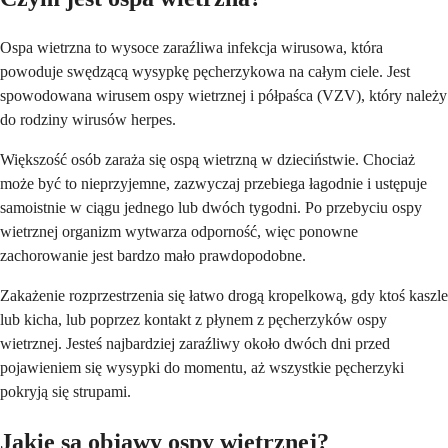
Ospa wietrzna to wysoce zaraźliwa infekcja wirusowa, która
powoduje swędzącą wysypkę pęcherzykowa na całym ciele. Jest
spowodowana wirusem ospy wietrznej i półpaśca (VZV), który należy
do rodziny wirusów herpes.
Większość osób zaraża się ospą wietrzną w dzieciństwie. Chociaż
może być to nieprzyjemne, zazwyczaj przebiega łagodnie i ustępuje
samoistnie w ciągu jednego lub dwóch tygodni. Po przebyciu ospy
wietrznej organizm wytwarza odporność, więc ponowne
zachorowanie jest bardzo mało prawdopodobne.
Zakażenie rozprzestrzenia się łatwo drogą kropelkową, gdy ktoś kaszle
lub kicha, lub poprzez kontakt z płynem z pęcherzyków ospy
wietrznej. Jesteś najbardziej zaraźliwy około dwóch dni przed
pojawieniem się wysypki do momentu, aż wszystkie pęcherzyki
pokryją się strupami.
Jakie są objawy ospy wietrznej?