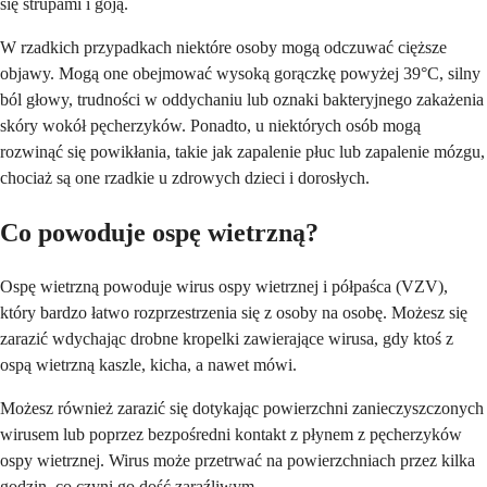
się strupami i goją.
W rzadkich przypadkach niektóre osoby mogą odczuwać cięższe
objawy. Mogą one obejmować wysoką gorączkę powyżej 39°C, silny
ból głowy, trudności w oddychaniu lub oznaki bakteryjnego zakażenia
skóry wokół pęcherzyków. Ponadto, u niektórych osób mogą
rozwinąć się powikłania, takie jak zapalenie płuc lub zapalenie mózgu,
chociaż są one rzadkie u zdrowych dzieci i dorosłych.
Co powoduje ospę wietrzną?
Ospę wietrzną powoduje wirus ospy wietrznej i półpaśca (VZV),
który bardzo łatwo rozprzestrzenia się z osoby na osobę. Możesz się
zarazić wdychając drobne kropelki zawierające wirusa, gdy ktoś z
ospą wietrzną kaszle, kicha, a nawet mówi.
Możesz również zarazić się dotykając powierzchni zanieczyszczonych
wirusem lub poprzez bezpośredni kontakt z płynem z pęcherzyków
ospy wietrznej. Wirus może przetrwać na powierzchniach przez kilka
godzin, co czyni go dość zaraźliwym.