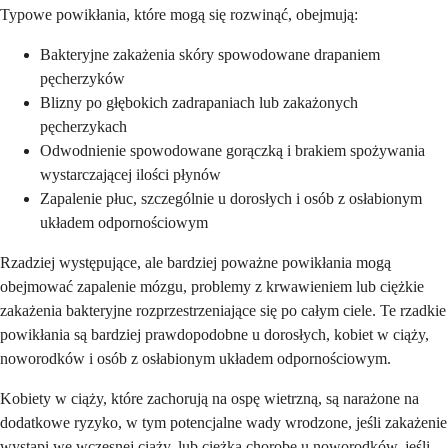
Typowe powikłania, które mogą się rozwinąć, obejmują:
Bakteryjne zakażenia skóry spowodowane drapaniem
pęcherzyków
Blizny po głębokich zadrapaniach lub zakażonych
pęcherzykach
Odwodnienie spowodowane gorączką i brakiem spożywania
wystarczającej ilości płynów
Zapalenie płuc, szczególnie u dorosłych i osób z osłabionym
układem odpornościowym
Rzadziej występujące, ale bardziej poważne powikłania mogą
obejmować zapalenie mózgu, problemy z krwawieniem lub ciężkie
zakażenia bakteryjne rozprzestrzeniające się po całym ciele. Te rzadkie
powikłania są bardziej prawdopodobne u dorosłych, kobiet w ciąży,
noworodków i osób z osłabionym układem odpornościowym.
Kobiety w ciąży, które zachorują na ospę wietrzną, są narażone na
dodatkowe ryzyko, w tym potencjalne wady wrodzone, jeśli zakażenie
wystąpi we wczesnej ciąży, lub ciężką chorobę u noworodków, jeśli