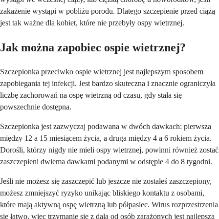
zakażenie wystąpi w pobliżu porodu. Dlatego szczepienie przed ciążą
jest tak ważne dla kobiet, które nie przebyły ospy wietrznej.
Jak można zapobiec ospie wietrznej?
Szczepionka przeciwko ospie wietrznej jest najlepszym sposobem
zapobiegania tej infekcji. Jest bardzo skuteczna i znacznie ograniczyła
liczbę zachorowań na ospę wietrzną od czasu, gdy stała się
powszechnie dostępna.
Szczepionka jest zazwyczaj podawana w dwóch dawkach: pierwsza
między 12 a 15 miesiącem życia, a druga między 4 a 6 rokiem życia.
Dorośli, którzy nigdy nie mieli ospy wietrznej, powinni również zostać
zaszczepieni dwiema dawkami podanymi w odstępie 4 do 8 tygodni.
Jeśli nie możesz się zaszczepić lub jeszcze nie zostałeś zaszczepiony,
możesz zmniejszyć ryzyko unikając bliskiego kontaktu z osobami,
które mają aktywną ospę wietrzną lub półpasiec. Wirus rozprzestrzenia
się łatwo, więc trzymanie się z dala od osób zarażonych jest najlepszą