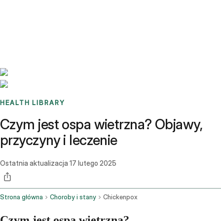
Benchmarks
Stories
FAQ
Sign up / Log in
HEALTH LIBRARY
Czym jest ospa wietrzna? Objawy,
przyczyny i leczenie
Ostatnia aktualizacja
17 lutego 2025
Strona główna
Choroby i stany
Chickenpox
Czym jest ospa wietrzna?