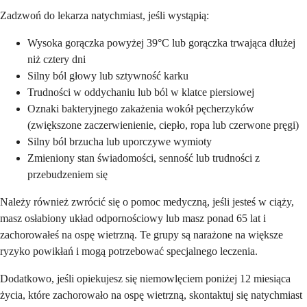
Zadzwoń do lekarza natychmiast, jeśli wystąpią:
Wysoka gorączka powyżej 39°C lub gorączka trwająca dłużej
niż cztery dni
Silny ból głowy lub sztywność karku
Trudności w oddychaniu lub ból w klatce piersiowej
Oznaki bakteryjnego zakażenia wokół pęcherzyków
(zwiększone zaczerwienienie, ciepło, ropa lub czerwone pręgi)
Silny ból brzucha lub uporczywe wymioty
Zmieniony stan świadomości, senność lub trudności z
przebudzeniem się
Należy również zwrócić się o pomoc medyczną, jeśli jesteś w ciąży,
masz osłabiony układ odpornościowy lub masz ponad 65 lat i
zachorowałeś na ospę wietrzną. Te grupy są narażone na większe
ryzyko powikłań i mogą potrzebować specjalnego leczenia.
Dodatkowo, jeśli opiekujesz się niemowlęciem poniżej 12 miesiąca
życia, które zachorowało na ospę wietrzną, skontaktuj się natychmiast