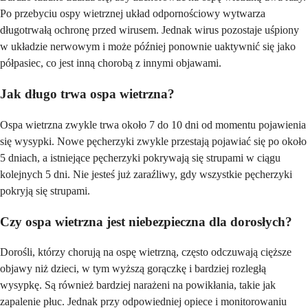
Po przebyciu ospy wietrznej układ odpornościowy wytwarza
długotrwałą ochronę przed wirusem. Jednak wirus pozostaje uśpiony
w układzie nerwowym i może później ponownie uaktywnić się jako
półpasiec, co jest inną chorobą z innymi objawami.
Jak długo trwa ospa wietrzna?
Ospa wietrzna zwykle trwa około 7 do 10 dni od momentu pojawienia
się wysypki. Nowe pęcherzyki zwykle przestają pojawiać się po około
5 dniach, a istniejące pęcherzyki pokrywają się strupami w ciągu
kolejnych 5 dni. Nie jesteś już zaraźliwy, gdy wszystkie pęcherzyki
pokryją się strupami.
Czy ospa wietrzna jest niebezpieczna dla dorosłych?
Dorośli, którzy chorują na ospę wietrzną, często odczuwają cięższe
objawy niż dzieci, w tym wyższą gorączkę i bardziej rozległą
wysypkę. Są również bardziej narażeni na powikłania, takie jak
zapalenie płuc. Jednak przy odpowiedniej opiece i monitorowaniu