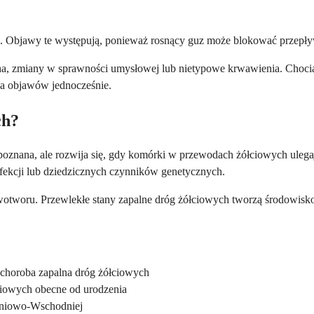
. Objawy te występują, ponieważ rosnący guz może blokować przepływ 
a, zmiany w sprawności umysłowej lub nietypowe krwawienia. Chocia
ka objawów jednocześnie.
ch?
 poznana, ale rozwija się, gdy komórki w przewodach żółciowych ule
nfekcji lub dziedzicznych czynników genetycznych.
otworu. Przewlekłe stany zapalne dróg żółciowych tworzą środowisk
 choroba zapalna dróg żółciowych
łciowych obecne od urodzenia
udniowo-Wschodniej