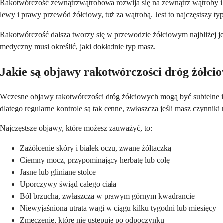
Rakotwórczość zewnątrzwątrobowa rozwija się na zewnątrz wątroby i 
lewy i prawy przewód żółciowy, tuż za wątrobą. Jest to najczęstszy
Rakotwórczość dalsza tworzy się w przewodzie żółciowym najbliżej jel
medyczny musi określić, jaki dokładnie typ masz.
Jakie są objawy rakotwórczości dróg żółci
Wczesne objawy rakotwórczości dróg żółciowych mogą być subtelne i
dlatego regularne kontrole są tak cenne, zwłaszcza jeśli masz czynniki 
Najczęstsze objawy, które możesz zauważyć, to:
Zażółcenie skóry i białek oczu, zwane żółtaczką
Ciemny mocz, przypominający herbatę lub colę
Jasne lub gliniane stolce
Uporczywy świąd całego ciała
Ból brzucha, zwłaszcza w prawym górnym kwadrancie
Niewyjaśniona utrata wagi w ciągu kilku tygodni lub miesięcy
Zmęczenie, które nie ustępuje po odpoczynku