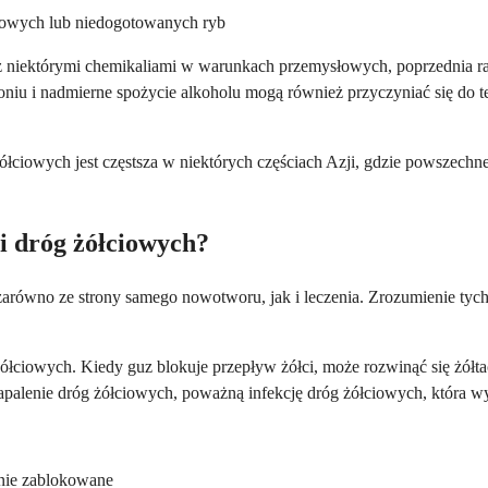
owych lub niedogotowanych ryb
z niektórymi chemikaliami w warunkach przemysłowych, poprzednia rad
oniu i nadmierne spożycie alkoholu mogą również przyczyniać się do te
łciowych jest częstsza w niektórych częściach Azji, gdzie powszechne
i dróg żółciowych?
arówno ze strony samego nowotworu, jak i leczenia. Zrozumienie tyc
 żółciowych. Kiedy guz blokuje przepływ żółci, może rozwinąć się żó
 zapalenie dróg żółciowych, poważną infekcję dróg żółciowych, któr
żnie zablokowane