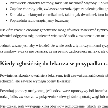
Przewlekłe choroby wątroby, takie jak marskość wątroby lub wi
Zapalne choroby jelit, zwłaszcza wrzodziejące zapalenie jelita g
Kontakt z niektórymi chemikaliami, takimi jak dwutlenek toru l
Poprzednia radioterapia jamy brzusznej
Niektóre rzadkie choroby genetyczne mogą również zwiększać ryzyk
również odgrywa rolę, ponieważ większość osób z rozpoznaniem ma p
Jednak ważne jest, aby wiedzieć, że wiele osób z tymi czynnikami ryz
czynników ryzyka nie oznacza, że na pewno zachorujesz na raka, ale
Kiedy zgłosić się do lekarza w przypadku 
Powinieneś skontaktować się z lekarzem, jeśli zauważysz zażółcenie 
schorzeń, ale zawsze wymaga oceny lekarskiej.
Poszukaj pomocy medycznej, jeśli odczuwasz uporczywy ból brzucha
rodzaj bólu, zwłaszcza w połączeniu z niewyjaśnioną utratą wagi lub u
Nie czekaj, jeśli występuje kilka objawów jednocześnie, takich jak 