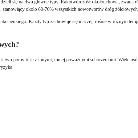
dzieli się na dwa główne typy. Rakotwórczość okołouchowa, zwana ró
 typ, stanowiący około 60-70% wszystkich nowotworów dróg żółciowych
ita cienkiego. Każdy typ zachowuje się inaczej, rośnie w różnym tempi
owych?
 łatwo pomylić je z innymi, mniej poważnymi schorzeniami. Wiele os
ryzyka.