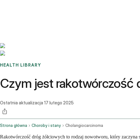
Benchmarks
Stories
FAQ
Sign up / Log in
HEALTH LIBRARY
Czym jest rakotwórczość d
Ostatnia aktualizacja
17 lutego 2025
Strona główna
Choroby i stany
Cholangiocarcinoma
Rakotwórczość dróg żółciowych to rodzaj nowotworu, który zaczyna s