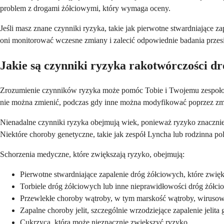
problem z drogami żółciowymi, który wymaga oceny.
Jeśli masz znane czynniki ryzyka, takie jak pierwotne stwardniające 
oni monitorować wczesne zmiany i zalecić odpowiednie badania prz
Jakie są czynniki ryzyka rakotwórczości d
Zrozumienie czynników ryzyka może pomóc Tobie i Twojemu zespoło
nie można zmienić, podczas gdy inne można modyfikować poprzez zmia
Nienadalne czynniki ryzyka obejmują wiek, ponieważ ryzyko znacznie w
Niektóre choroby genetyczne, takie jak zespół Lyncha lub rodzinna p
Schorzenia medyczne, które zwiększają ryzyko, obejmują:
Pierwotne stwardniające zapalenie dróg żółciowych, które zwi
Torbiele dróg żółciowych lub inne nieprawidłowości dróg żółc
Przewlekłe choroby wątroby, w tym marskość wątroby, wirusow
Zapalne choroby jelit, szczególnie wrzodziejące zapalenie jelita
Cukrzyca, która może nieznacznie zwiększyć ryzyko