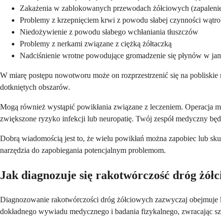
Zakażenia w zablokowanych przewodach żółciowych (zapalenie
Problemy z krzepnięciem krwi z powodu słabej czynności wątr
Niedożywienie z powodu słabego wchłaniania tłuszczów
Problemy z nerkami związane z ciężką żółtaczką
Nadciśnienie wrotne powodujące gromadzenie się płynów w jam
W miarę postępu nowotworu może on rozprzestrzenić się na pobliskie 
dotkniętych obszarów.
Mogą również wystąpić powikłania związane z leczeniem. Operacja mo
zwiększone ryzyko infekcji lub neuropatię. Twój zespół medyczny będz
Dobrą wiadomością jest to, że wielu powikłań można zapobiec lub sk
narzędzia do zapobiegania potencjalnym problemom.
Jak diagnozuje się rakotwórczość dróg żół
Diagnozowanie rakotwórczości dróg żółciowych zazwyczaj obejmuje k
dokładnego wywiadu medycznego i badania fizykalnego, zwracając szc