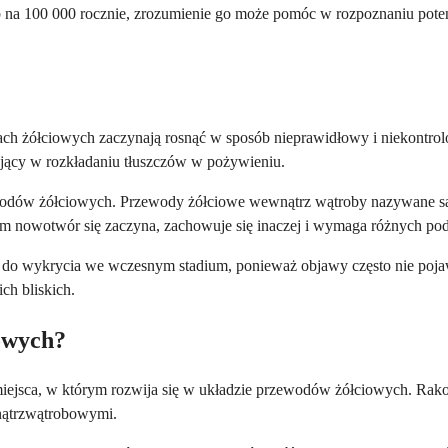
osób na 100 000 rocznie, zrozumienie go może pomóc w rozpoznaniu p
h żółciowych zaczynają rosnąć w sposób nieprawidłowy i niekontrolo
ający w rozkładaniu tłuszczów w pożywieniu.
odów żółciowych. Przewody żółciowe wewnątrz wątroby nazywane są
 nowotwór się zaczyna, zachowuje się inaczej i wymaga różnych pod
 wykrycia we wczesnym stadium, ponieważ objawy często nie pojawiają
ch bliskich.
iowych?
 miejsca, w którym rozwija się w układzie przewodów żółciowych. Ra
ątrzwątrobowymi.