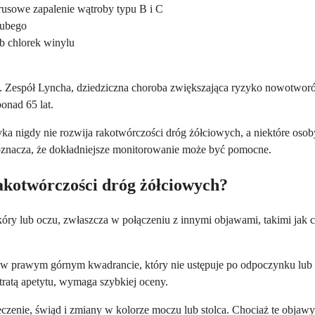
rusowe zapalenie wątroby typu B i C
rubego
ub chlorek winylu
o. Zespół Lyncha, dziedziczna choroba zwiększająca ryzyko nowotwo
onad 65 lat.
yka nigdy nie rozwija rakotwórczości dróg żółciowych, a niektóre oso
 oznacza, że dokładniejsze monitorowanie może być pomocne.
rakotwórczości dróg żółciowych?
skóry lub oczu, zwłaszcza w połączeniu z innymi objawami, takimi jak
 w prawym górnym kwadrancie, który nie ustępuje po odpoczynku lub
tratą apetytu, wymaga szybkiej oceny.
zmęczenie, świąd i zmiany w kolorze moczu lub stolca. Chociaż te obj