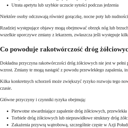
Utrata apetytu lub szybkie uczucie sytości podczas jedzenia
Niektóre osoby odczuwają również gorączkę, nocne poty lub nudności
Rzadziej występujące objawy mogą obejmować obrzęk nóg lub brzuch
wszelkie uporczywe zmiany z lekarzem, zwłaszcza jeśli występuje kil
Co powoduje rakotwórczość dróg żółciowy
Dokładna przyczyna rakotwórczości dróg żółciowych nie jest w pełni
wzrost. Zmiany te mogą nastąpić z powodu przewlekłego zapalenia, i
Kilka konkretnych schorzeń może zwiększyć ryzyko rozwoju tego now
czasie.
Główne przyczyny i czynniki ryzyka obejmują:
Pierwotne stwardniające zapalenie dróg żółciowych, przewlekła
Torbiele dróg żółciowych lub nieprawidłowe struktury dróg żó
Zakażenia przywrą wątrobową, szczególnie częste w Azji Poł