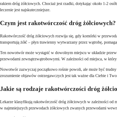
rakiem dróg żółciowych. Chociaż jest rzadki, dotykając około 1-2 
leczenie jest najskuteczniejsze.
Czym jest rakotwórczość dróg żółciowych?
Rakotwórczość dróg żółciowych rozwija się, gdy komórki w przewodac
transportują żółć – płyn trawienny wytwarzany przez wątrobę, pomag
Ten nowotwór może wystąpić w dowolnym miejscu w układzie przew
przewodami zewnątrzwątrobowymi. W zależności od miejsca, w którym
Nowotwór zazwyczaj początkowo rośnie powoli, ale może być trudny do
zrozumienie objawów ostrzegawczych jest tak ważne dla Ciebie i Twoi
Jakie są rodzaje rakotwórczości dróg żółc
Lekarze klasyfikują rakotwórczość dróg żółciowych w zależności od
w najmniejszych przewodach żółciowych zwanych przewodami wewn