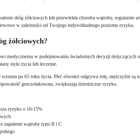
zapalenie dróg żółciowych lub przewlekła choroba wątroby, regularnie
esiewowe w zależności od Twojego indywidualnego poziomu ryzyka.
róg żółciowych?
wi medycznemu w podejmowaniu świadomych decyzji dotyczących stra
ny stylu życia lub leczenie.
zrasta po 65 roku życia. Płeć również odgrywa rolę, mężczyźni są nie
olipowatość gruczolakowata, zwiększają dziedziczne ryzyko.
ększa ryzyko o 10-15%
iowych
e zapalenie wątroby typu B i C
 grubego