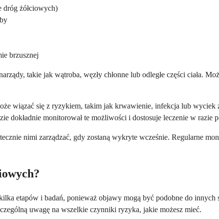
 dróg żółciowych)
oby
ie brzusznej
narządy, takie jak wątroba, węzły chłonne lub odległe części ciała. 
że wiązać się z ryzykiem, takim jak krwawienie, infekcja lub wycie
ie dokładnie monitorował te możliwości i dostosuje leczenie w razie p
utecznie nimi zarządzać, gdy zostaną wykryte wcześnie. Regularne mo
ciowych?
ilka etapów i badań, ponieważ objawy mogą być podobne do innych sc
zególną uwagę na wszelkie czynniki ryzyka, jakie możesz mieć.