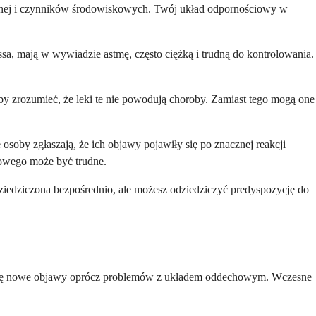
cznej i czynników środowiskowych. Twój układ odpornościowy w
ussa, mają w wywiadzie astmę, często ciężką i trudną do kontrolowania.
aby zrozumieć, że leki te nie powodują choroby. Zamiast tego mogą one
osoby zgłaszają, że ich objawy pojawiły się po znacznej reakcji
kowego może być trudne.
ziedziczona bezpośrednio, ale możesz odziedziczyć predyspozycję do
jają się nowe objawy oprócz problemów z układem oddechowym. Wczesne