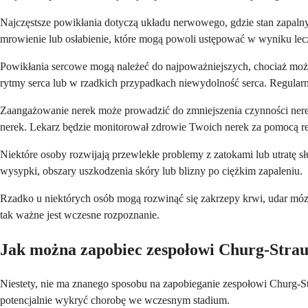
Najczęstsze powikłania dotyczą układu nerwowego, gdzie stan zapaln
mrowienie lub osłabienie, które mogą powoli ustępować w wyniku lecze
Powikłania sercowe mogą należeć do najpoważniejszych, chociaż moż
rytmy serca lub w rzadkich przypadkach niewydolność serca. Regula
Zaangażowanie nerek może prowadzić do zmniejszenia czynności nere
nerek. Lekarz będzie monitorował zdrowie Twoich nerek za pomocą r
Niektóre osoby rozwijają przewlekłe problemy z zatokami lub utrat
wysypki, obszary uszkodzenia skóry lub blizny po ciężkim zapaleniu.
Rzadko u niektórych osób mogą rozwinąć się zakrzepy krwi, udar mózg
tak ważne jest wczesne rozpoznanie.
Jak można zapobiec zespołowi Churg-Strau
Niestety, nie ma znanego sposobu na zapobieganie zespołowi Churg-S
potencjalnie wykryć chorobę we wczesnym stadium.