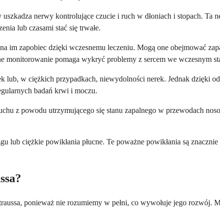
y uszkadza nerwy kontrolujące czucie i ruch w dłoniach i stopach. 
nia lub czasami stać się trwałe.
na im zapobiec dzięki wczesnemu leczeniu. Mogą one obejmować zapal
rne monitorowanie pomaga wykryć problemy z sercem we wczesnym stad
k lub, w ciężkich przypadkach, niewydolności nerek. Jednak dzięki 
egularnych badań krwi i moczu.
ę słuchu z powodu utrzymującego się stanu zapalnego w przewodach n
u lub ciężkie powikłania płucne. Te poważne powikłania są znacznie m
ssa?
traussa, ponieważ nie rozumiemy w pełni, co wywołuje jego rozwój. M