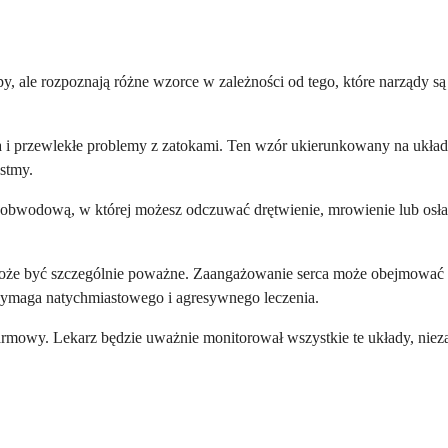
py, ale rozpoznają różne wzorce w zależności od tego, które narządy 
tma i przewlekłe problemy z zatokami. Ten wzór ukierunkowany na ukł
astmy.
bwodową, w której możesz odczuwać drętwienie, mrowienie lub osłab
może być szczególnie poważne. Zaangażowanie serca może obejmować z
wymaga natychmiastowego i agresywnego leczenia.
rmowy. Lekarz będzie uważnie monitorował wszystkie te układy, niezal