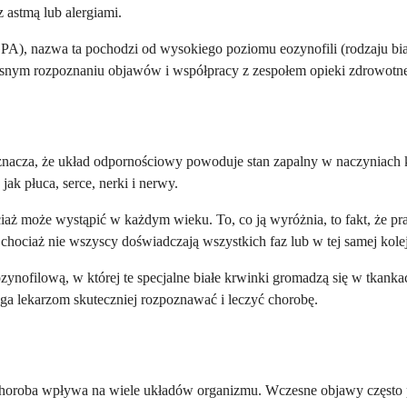
z astmą lub alergiami.
EGPA), nazwa ta pochodzi od wysokiego poziomu eozynofili (rodzaju b
snym rozpoznaniu objawów i współpracy z zespołem opieki zdrowotnej 
znacza, że układ odpornościowy powoduje stan zapalny w naczyniach k
ak płuca, serce, nerki i nerwy.
aż może wystąpić w każdym wieku. To, co ją wyróżnia, to fakt, że pra
 chociaż nie wszyscy doświadczają wszystkich faz lub w tej samej kole
ozynofilową, w której te specjalne białe krwinki gromadzą się w tkank
a lekarzom skuteczniej rozpoznawać i leczyć chorobę.
horoba wpływa na wiele układów organizmu. Wczesne objawy często prz