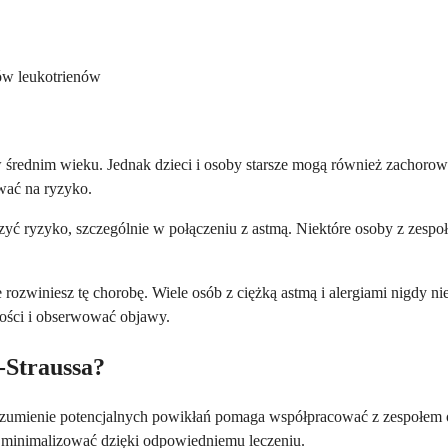
rów leukotrienów
średnim wieku. Jednak dzieci i osoby starsze mogą również zachorow
wać na ryzyko.
kszyć ryzyko, szczególnie w połączeniu z astmą. Niektóre osoby z zes
rozwiniesz tę chorobę. Wiele osób z ciężką astmą i alergiami nigdy nie
wości i obserwować objawy.
-Straussa?
umienie potencjalnych powikłań pomaga współpracować z zespołem opi
 minimalizować dzięki odpowiedniemu leczeniu.