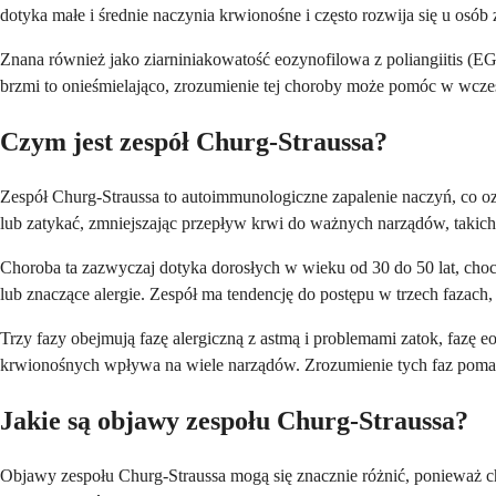
dotyka małe i średnie naczynia krwionośne i często rozwija się u osób 
Znana również jako ziarniniakowatość eozynofilowa z poliangiitis (
brzmi to onieśmielająco, zrozumienie tej choroby może pomóc w wcze
Czym jest zespół Churg-Straussa?
Zespół Churg-Straussa to autoimmunologiczne zapalenie naczyń, co o
lub zatykać, zmniejszając przepływ krwi do ważnych narządów, takich j
Choroba ta zazwyczaj dotyka dorosłych w wieku od 30 do 50 lat, choci
lub znaczące alergie. Zespół ma tendencję do postępu w trzech fazach,
Trzy fazy obejmują fazę alergiczną z astmą i problemami zatok, fazę e
krwionośnych wpływa na wiele narządów. Zrozumienie tych faz pomag
Jakie są objawy zespołu Churg-Straussa?
Objawy zespołu Churg-Straussa mogą się znacznie różnić, ponieważ c