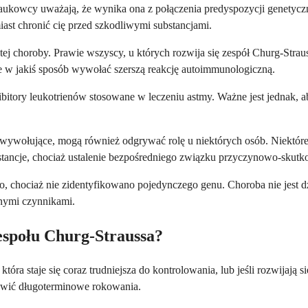
 naukowcy uważają, że wynika ona z połączenia predyspozycji genety
ast chronić cię przed szkodliwymi substancjami.
 tej choroby. Prawie wszyscy, u których rozwija się zespół Churg-Stra
 w jakiś sposób wywołać szerszą reakcję autoimmunologiczną.
hibitory leukotrienów stosowane w leczeniu astmy. Ważne jest jednak, 
i wywołujące, mogą również odgrywać rolę u niektórych osób. Niektóre 
ubstancje, chociaż ustalenie bezpośredniego związku przyczynowo-skut
, chociaż nie zidentyfikowano pojedynczego genu. Choroba nie jest d
nymi czynnikami.
zespołu Churg-Straussa?
 która staje się coraz trudniejsza do kontrolowania, lub jeśli rozwi
awić długoterminowe rokowania.