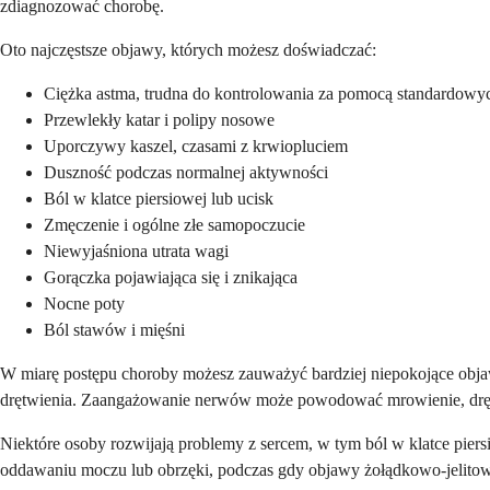
zdiagnozować chorobę.
Oto najczęstsze objawy, których możesz doświadczać:
Ciężka astma, trudna do kontrolowania za pomocą standardowy
Przewlekły katar i polipy nosowe
Uporczywy kaszel, czasami z krwiopluciem
Duszność podczas normalnej aktywności
Ból w klatce piersiowej lub ucisk
Zmęczenie i ogólne złe samopoczucie
Niewyjaśniona utrata wagi
Gorączka pojawiająca się i znikająca
Nocne poty
Ból stawów i mięśni
W miarę postępu choroby możesz zauważyć bardziej niepokojące objaw
drętwienia. Zaangażowanie nerwów może powodować mrowienie, drętwi
Niektóre osoby rozwijają problemy z sercem, w tym ból w klatce pier
oddawaniu moczu lub obrzęki, podczas gdy objawy żołądkowo-jelito