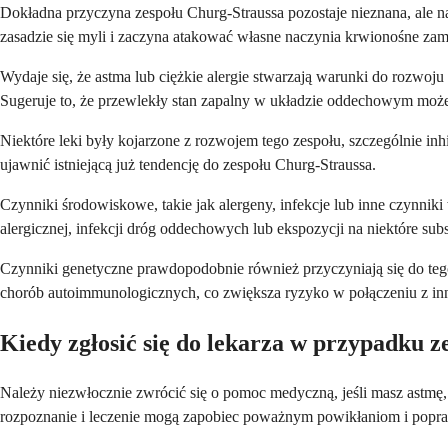
Dokładna przyczyna zespołu Churg-Straussa pozostaje nieznana, ale
zasadzie się myli i zaczyna atakować własne naczynia krwionośne zami
Wydaje się, że astma lub ciężkie alergie stwarzają warunki do rozwoju
Sugeruje to, że przewlekły stan zapalny w układzie oddechowym może
Niektóre leki były kojarzone z rozwojem tego zespołu, szczególnie in
ujawnić istniejącą już tendencję do zespołu Churg-Straussa.
Czynniki środowiskowe, takie jak alergeny, infekcje lub inne czynnik
alergicznej, infekcji dróg oddechowych lub ekspozycji na niektóre s
Czynniki genetyczne prawdopodobnie również przyczyniają się do tego
chorób autoimmunologicznych, co zwiększa ryzyko w połączeniu z in
Kiedy zgłosić się do lekarza w przypadku 
Należy niezwłocznie zwrócić się o pomoc medyczną, jeśli masz astmę,
rozpoznanie i leczenie mogą zapobiec poważnym powikłaniom i popr