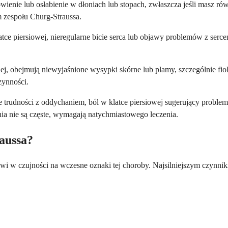
rowienie lub osłabienie w dłoniach lub stopach, zwłaszcza jeśli masz 
zespołu Churg-Straussa.
tce piersiowej, nieregularne bicie serca lub objawy problemów z serc
, obejmują niewyjaśnione wysypki skórne lub plamy, szczególnie fiol
zynności.
trudności z oddychaniem, ból w klatce piersiowej sugerujący problemy
ia nie są częste, wymagają natychmiastowego leczenia.
raussa?
 czujności na wczesne oznaki tej choroby. Najsilniejszym czynnikiem