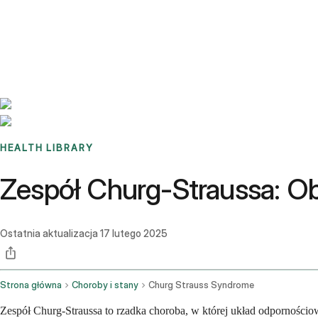
Benchmarks
Stories
FAQ
Sign up / Log in
HEALTH LIBRARY
Zespół Churg-Straussa: Ob
Ostatnia aktualizacja
17 lutego 2025
Strona główna
Choroby i stany
Churg Strauss Syndrome
Zespół Churg-Straussa to rzadka choroba, w której układ odporności