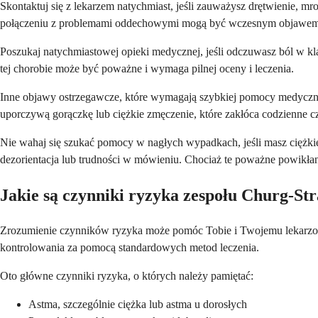
Skontaktuj się z lekarzem natychmiast, jeśli zauważysz drętwienie, m
połączeniu z problemami oddechowymi mogą być wczesnym objawem 
Poszukaj natychmiastowej opieki medycznej, jeśli odczuwasz ból w kla
tej chorobie może być poważne i wymaga pilnej oceny i leczenia.
Inne objawy ostrzegawcze, które wymagają szybkiej pomocy medycznej
uporczywą gorączkę lub ciężkie zmęczenie, które zakłóca codzienne c
Nie wahaj się szukać pomocy w nagłych wypadkach, jeśli masz ciężkie 
dezorientacja lub trudności w mówieniu. Chociaż te poważne powikłan
Jakie są czynniki ryzyka zespołu Churg-St
Zrozumienie czynników ryzyka może pomóc Tobie i Twojemu lekarzowi w
kontrolowania za pomocą standardowych metod leczenia.
Oto główne czynniki ryzyka, o których należy pamiętać:
Astma, szczególnie ciężka lub astma u dorosłych