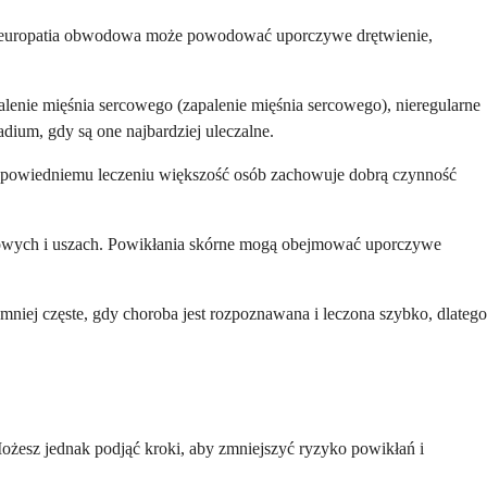
Ta neuropatia obwodowa może powodować uporczywe drętwienie,
enie mięśnia sercowego (zapalenie mięśnia sercowego), nieregularne
ium, gdy są one najbardziej uleczalne.
odpowiedniemu leczeniu większość osób zachowuje dobrą czynność
osowych i uszach. Powikłania skórne mogą obejmować uporczywe
niej częste, gdy choroba jest rozpoznawana i leczona szybko, dlatego
ożesz jednak podjąć kroki, aby zmniejszyć ryzyko powikłań i