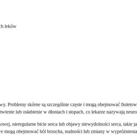
ch leków
y. Problemy skórne są szczególnie częste i mogą obejmować fioletowe
enie lub osłabienie w dłoniach i stopach, co lekarze nazywają neur
siowej, nieregularne bicie serca lub objawy niewydolności serca, ta
we mogą obejmować ból brzucha, nudności lub zmiany w wypróżnienia