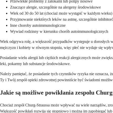
Przewlekłe problemy z zatokami lub polipy nosowe
Znaczące alergie, szczególnie na alergeny środowiskowe
Wiek od 30 do 50 lat (chociaż może wystąpić w każdym wieku)
Przyjmowanie niektórych leków na astmę, szczególnie inhibito
Inne choroby autoimmunologiczne
Wywiad rodzinny w kierunku chorób autoimmunologicznych
Wiek odgrywa rolę, a większość przypadków występuje u dorosłych w 
mężczyzn i kobiety w równym stopniu, więc płeć nie wydaje się wpły
Posiadanie wielu alergii lub ciężkich reakcji alergicznych może zwię
leki, pokarmy lub substancje środowiskowe.
Należy pamiętać, że posiadanie tych czynników ryzyka nie oznacza, że 
Ty i Twój zespół opieki zdrowotnej powinniście być świadomi możli
Jakie są możliwe powikłania zespołu Churg
Chociaż zespół Churg-Straussa może wpływać na wiele narządów, zroz
Większość powikłań rozwija się stopniowo i można im zapobiegać lub