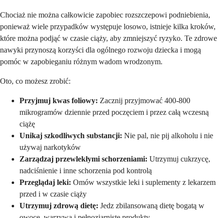
Chociaż nie można całkowicie zapobiec rozszczepowi podniebienia,
ponieważ wiele przypadków występuje losowo, istnieje kilka kroków,
które można podjąć w czasie ciąży, aby zmniejszyć ryzyko. Te zdrowe
nawyki przynoszą korzyści dla ogólnego rozwoju dziecka i mogą
pomóc w zapobieganiu różnym wadom wrodzonym.
Oto, co możesz zrobić:
Przyjmuj kwas foliowy:
Zacznij przyjmować 400-800
mikrogramów dziennie przed poczęciem i przez całą wczesną
ciążę
Unikaj szkodliwych substancji:
Nie pal, nie pij alkoholu i nie
używaj narkotyków
Zarządzaj przewlekłymi schorzeniami:
Utrzymuj cukrzycę,
nadciśnienie i inne schorzenia pod kontrolą
Przeglądaj leki:
Omów wszystkie leki i suplementy z lekarzem
przed i w czasie ciąży
Utrzymuj zdrową dietę:
Jedz zbilansowaną dietę bogatą w
owoce, warzywa i pełnoziarniste produkty