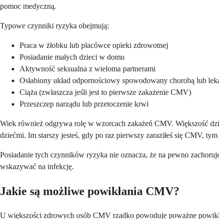
pomoc medyczną.
Typowe czynniki ryzyka obejmują:
Praca w żłobku lub placówce opieki zdrowotnej
Posiadanie małych dzieci w domu
Aktywność seksualna z wieloma partnerami
Osłabiony układ odpornościowy spowodowany chorobą lub lek
Ciąża (zwłaszcza jeśli jest to pierwsze zakażenie CMV)
Przeszczep narządu lub przetoczenie krwi
Wiek również odgrywa rolę w wzorcach zakażeń CMV. Większość dzieci 
dziećmi. Im starszy jesteś, gdy po raz pierwszy zaraziłeś się CMV, t
Posiadanie tych czynników ryzyka nie oznacza, że ​​na pewno zachoru
wskazywać na infekcję.
Jakie są możliwe powikłania CMV?
U większości zdrowych osób CMV rzadko powoduje poważne powikłani