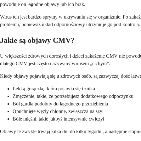
powoduje on łagodne objawy lub ich brak.
Wirus ten jest bardzo sprytny w ukrywaniu się w organizmie. Po zaka
problemu, ponieważ układ odpornościowy utrzymuje go pod kontrolą.
Jakie są objawy CMV?
U większości zdrowych dorosłych i dzieci zakażenie CMV nie powoduj
dlatego CMV jest często nazywany wirusem „cichym”.
Kiedy objawy pojawiają się u zdrowych osób, są zazwyczaj dość łatwe 
Lekką gorączkę, która pojawia się i znika
Zmęczenie, takie, że potrzebujesz dodatkowego odpoczynku
Ból gardła podobny do łagodnego przeziębienia
Opuchnięte węzły chłonne, zwłaszcza na szyi
Bóle mięśni, takie jakbyś intensywnie ćwiczył
Objawy te zwykle trwają kilka dni do kilku tygodni, a następnie stop