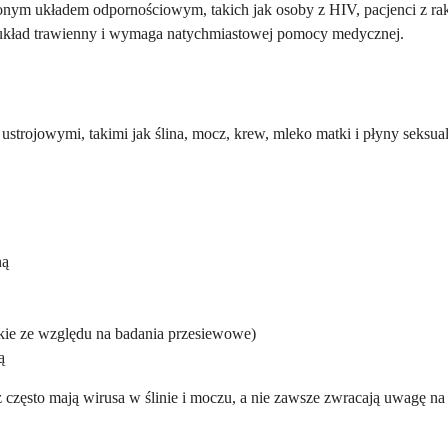
m układem odpornościowym, takich jak osoby z HIV, pacjenci z rak
 układ trawienny i wymaga natychmiastowej pomocy medycznej.
ustrojowymi, takimi jak ślina, mocz, krew, mleko matki i płyny seksua
ną
dkie ze względu na badania przesiewowe)
ą
 często mają wirusa w ślinie i moczu, a nie zawsze zwracają uwagę na