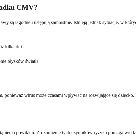
zypadku CMV?
wy są łagodne i ustępują samoistnie. Istnieją jednak sytuacje, w któr
ż kilka dni
nie błysków światła
zem, ponieważ wirus może czasami wpływać na rozwijające się dziecko
ąpienia powikłań. Zrozumienie tych czynników ryzyka pomaga wiedzie