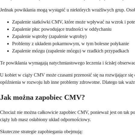
Jednak powikłania mogą wystąpić u niektórych wrażliwych grup. Os
Zapalenie siatkówki CMV, które może wpływać na wzrok i poten
Zapalenie płuc powodujące trudności w oddychaniu
Zapalenie wątroby (zapalenie wątroby)
Problemy z układem pokarmowym, w tym bolesne połykanie
Zapalenie mózgu (zapalenie mózgu) w rzadkich przypadkach
Te powikłania wymagają natychmiastowego leczenia i ścisłej obserwacj
U kobiet w ciąży CMV może czasami przenosić się na rozwijające się
opóźnienia w rozwoju lub inne problemy zdrowotne. Dlatego tak ważne
Jak można zapobiec CMV?
Chociaż nie można całkowicie zapobiec CMV, ponieważ jest on tak pows
ciąży lub masz osłabiony układ odpornościowy.
Skuteczne strategie zapobiegania obejmują: