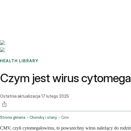
Benchmarks
Stories
FAQ
Sign up / Log in
HEALTH LIBRARY
Czym jest wirus cytomegal
Ostatnia aktualizacja
17 lutego 2025
Strona główna
Choroby i stany
Cmv
CMV, czyli cytomegalowirus, to powszechny wirus należący do rodzi