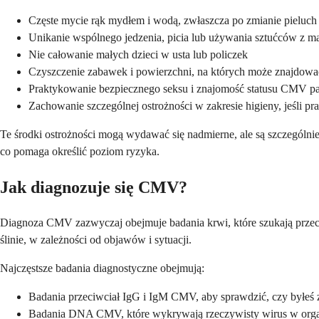
Częste mycie rąk mydłem i wodą, zwłaszcza po zmianie pieluch
Unikanie wspólnego jedzenia, picia lub używania sztućców z m
Nie całowanie małych dzieci w usta lub policzek
Czyszczenie zabawek i powierzchni, na których może znajdować
Praktykowanie bezpiecznego seksu i znajomość statusu CMV pa
Zachowanie szczególnej ostrożności w zakresie higieny, jeśli p
Te środki ostrożności mogą wydawać się nadmierne, ale są szczególn
co pomaga określić poziom ryzyka.
Jak diagnozuje się CMV?
Diagnoza CMV zazwyczaj obejmuje badania krwi, które szukają przec
ślinie, w zależności od objawów i sytuacji.
Najczęstsze badania diagnostyczne obejmują:
Badania przeciwciał IgG i IgM CMV, aby sprawdzić, czy byłeś z
Badania DNA CMV, które wykrywają rzeczywisty wirus w org