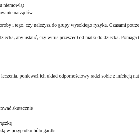
u niemowląt
żowanie narządów
oroby i tego, czy należysz do grupy wysokiego ryzyka. Czasami potrze
 i dziecka, aby ustalić, czy wirus przeszedł od matki do dziecka. Poma
czenia, ponieważ ich układ odpornościowy radzi sobie z infekcją nat
ować skutecznie
rączkę
wodą w przypadku bólu gardła