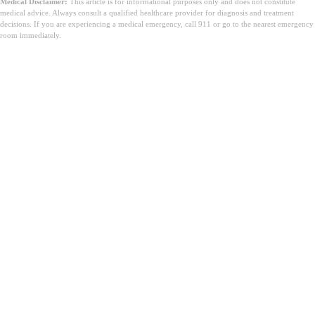
Medical Disclaimer:
This article is for informational purposes only and does not constitute
medical advice. Always consult a qualified healthcare provider for diagnosis and treatment
decisions. If you are experiencing a medical emergency, call 911 or go to the nearest emergency
room immediately.