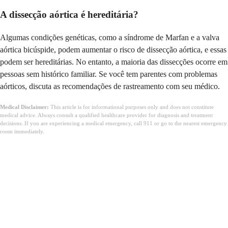
A dissecção aórtica é hereditária?
Algumas condições genéticas, como a síndrome de Marfan e a valva
aórtica bicúspide, podem aumentar o risco de dissecção aórtica, e essas
podem ser hereditárias. No entanto, a maioria das dissecções ocorre em
pessoas sem histórico familiar. Se você tem parentes com problemas
aórticos, discuta as recomendações de rastreamento com seu médico.
Medical Disclaimer:
This article is for informational purposes only and does not constitute
medical advice. Always consult a qualified healthcare provider for diagnosis and treatment
decisions. If you are experiencing a medical emergency, call 911 or go to the nearest emergency
room immediately.