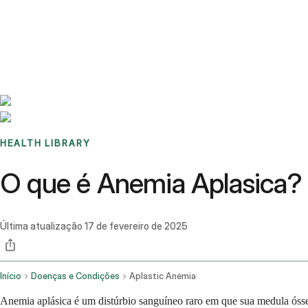
Benchmarks
Stories
FAQ
Sign up / Log in
HEALTH LIBRARY
O que é Anemia Aplasica?
Última atualização
17 de fevereiro de 2025
Início
Doenças e Condições
Aplastic Anemia
Anemia aplásica é um distúrbio sanguíneo raro em que sua medula ósse