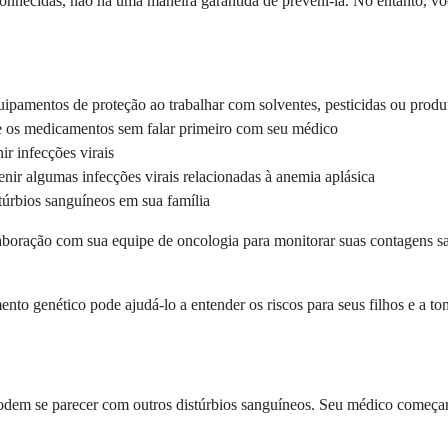
nhecidas, não há uma maneira garantida de preveni-la. No entanto, voc
uipamentos de proteção ao trabalhar com solventes, pesticidas ou produt
re os medicamentos sem falar primeiro com seu médico
r infecções virais
enir algumas infecções virais relacionadas à anemia aplásica
túrbios sanguíneos em sua família
olaboração com sua equipe de oncologia para monitorar suas contagens sa
nto genético pode ajudá-lo a entender os riscos para seus filhos e a to
podem se parecer com outros distúrbios sanguíneos. Seu médico começar