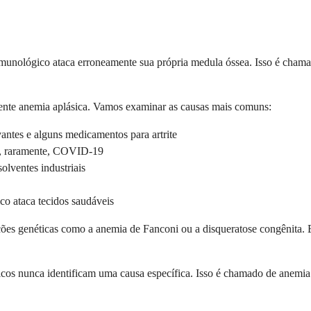
 imunológico ataca erroneamente sua própria medula óssea. Isso é cha
mente anemia aplásica. Vamos examinar as causas mais comuns:
vantes e alguns medicamentos para artrite
 e, raramente, COVID-19
olventes industriais
o ataca tecidos saudáveis
ções genéticas como a anemia de Fanconi ou a disqueratose congênita. 
os nunca identificam uma causa específica. Isso é chamado de anemia ap