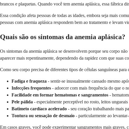
brancos e plaquetas. Quando você tem anemia aplásica, essa fábrica d
Essa condição afeta pessoas de todas as idades, embora seja mais comu
pessoas com anemia aplásica respondem bem ao tratamento e levam vida
Quais são os sintomas da anemia aplásica?
Os sintomas da anemia aplásica se desenvolvem porque seu corpo não t
aparecer mais repentinamente, dependendo da rapidez com que suas co
Como seu corpo precisa de diferentes tipos de células sanguíneas para
Fadiga e fraqueza
- sentir-se inusualmente cansado mesmo após 
Infecções frequentes
- adoecer com mais frequência do que o no
Facilidade em formar hematomas e sangramentos
- hematoma
Pele pálida
- especialmente perceptível no rosto, leitos ungueais
Batimeto cardíaco acelerado
- seu coração trabalhando mais p
Tontura ou sensação de desmaio
- particularmente ao levantar
Em casos graves, você pode experimentar sangramentos mais graves, 