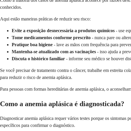
Como a maioria dos casos de anemia aplásica acontece por razões desco
conhecidos.
Aqui estão maneiras práticas de reduzir seu risco:
Evite a exposição desnecessária a produtos químicos
- use eq
Tome medicamentos conforme prescrito
- nunca pare ou alte
Pratique boa higiene
- lave as mãos com frequência para preveni
Mantenha-se atualizado com as vacinações
- isso ajuda a prev
Discuta o histórico familiar
- informe seu médico se houver dis
Se você precisar de tratamento contra o câncer, trabalhe em estreita c
para reduzir o risco de anemia aplásica.
Para pessoas com formas hereditárias de anemia aplásica, o aconselhame
Como a anemia aplásica é diagnosticada?
Diagnosticar anemia aplásica requer vários testes porque os sintomas 
específicos para confirmar o diagnóstico.