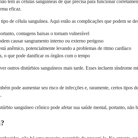
não tem as células sanguíneas de que precisa para funcionar corretame
rma eficaz.
tipo de célula sanguínea. Aqui estão as complicações que podem se de
ortanto, contagens baixas o tornam vulnerável
odem causar sangramento interno ou externo perigoso
está anêmico, potencialmente levando a problemas de ritmo cardíaco
es, o que pode danificar os órgãos com o tempo
er outros distúrbios sanguíneos mais tarde. Esses incluem síndrome m
m pode aumentar seu risco de infecções e, raramente, certos tipos de 
.
rbio sanguíneo crônico pode afetar sua saúde mental, portanto, não he
a?