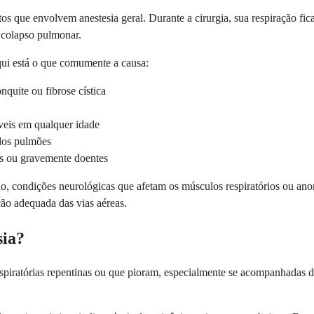
 que envolvem anestesia geral. Durante a cirurgia, sua respiração fica 
e colapso pulmonar.
qui está o que comumente a causa:
uite ou fibrose cística
veis em qualquer idade
 dos pulmões
s ou gravemente doentes
 condições neurológicas que afetam os músculos respiratórios ou anor
ão adequada das vias aéreas.
sia?
piratórias repentinas ou que pioram, especialmente se acompanhadas de