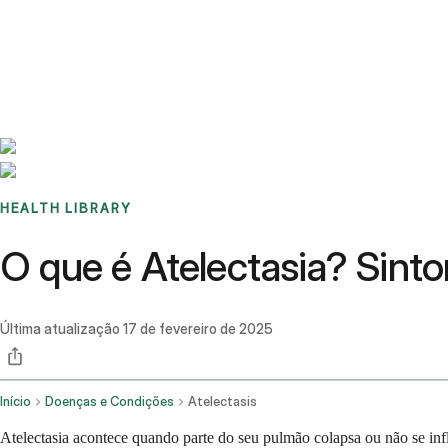
Benchmarks
Stories
FAQ
Sign up / Log in
HEALTH LIBRARY
O que é Atelectasia? Sint
Última atualização
17 de fevereiro de 2025
Início
Doenças e Condições
Atelectasis
Atelectasia acontece quando parte do seu pulmão colapsa ou não se i