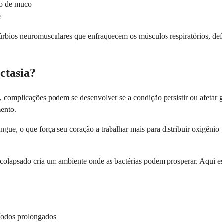
ão de muco
e
rbios neuromusculares que enfraquecem os músculos respiratórios, def
ectasia?
, complicações podem se desenvolver se a condição persistir ou afetar
mento.
gue, o que força seu coração a trabalhar mais para distribuir oxigênio 
r colapsado cria um ambiente onde as bactérias podem prosperar. Aqui e
ríodos prolongados