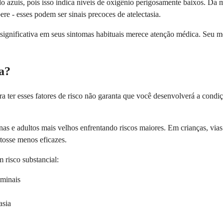
o azuis, pois isso indica níveis de oxigênio perigosamente baixos. Da 
re - esses podem ser sinais precoces de atelectasia.
ignificativa em seus sintomas habituais merece atenção médica. Seu m
ia?
ora ter esses fatores de risco não garanta que você desenvolverá a con
as e adultos mais velhos enfrentando riscos maiores. Em crianças, via
 tosse menos eficazes.
 risco substancial:
ominais
asia