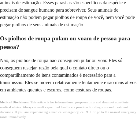
animais de estimação. Esses parasitas são específicos da espécie e
precisam de sangue humano para sobreviver. Seus animais de
estimação não podem pegar piolhos de roupa de você, nem você pode
pegar piolhos de seus animais de estimação.
Os piolhos de roupa pulam ou voam de pessoa para
pessoa?
Não, os piolhos de roupa não conseguem pular ou voar. Eles só
conseguem rastejar, razão pela qual o contato direto ou o
compartilhamento de itens contaminados é necessário para a
transmissão. Eles se movem relativamente lentamente e são mais ativos
em ambientes quentes e escuros, como costuras de roupas.
Medical Disclaimer:
This article is for informational purposes only and does not constitute
medical advice. Always consult a qualified healthcare provider for diagnosis and treatment
decisions. If you are experiencing a medical emergency, call 911 or go to the nearest emergency
room immediately.