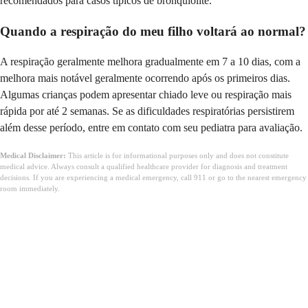
recomendados para casos típicos de bronquiolite.
Quando a respiração do meu filho voltará ao normal?
A respiração geralmente melhora gradualmente em 7 a 10 dias, com a
melhora mais notável geralmente ocorrendo após os primeiros dias.
Algumas crianças podem apresentar chiado leve ou respiração mais
rápida por até 2 semanas. Se as dificuldades respiratórias persistirem
além desse período, entre em contato com seu pediatra para avaliação.
Medical Disclaimer:
This article is for informational purposes only and does not constitute
medical advice. Always consult a qualified healthcare provider for diagnosis and treatment
decisions. If you are experiencing a medical emergency, call 911 or go to the nearest emergency
room immediately.