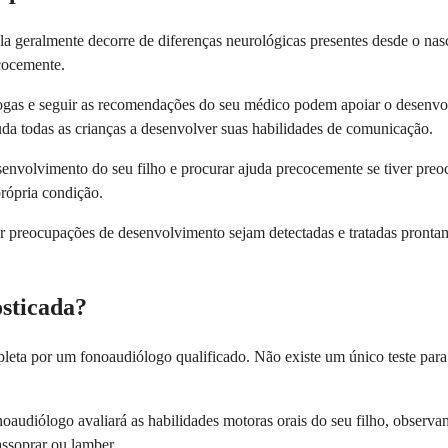
 ela geralmente decorre de diferenças neurológicas presentes desde o n
ecocemente.
drogas e seguir as recomendações do seu médico podem apoiar o desenvo
uda todas as crianças a desenvolver suas habilidades de comunicação.
senvolvimento do seu filho e procurar ajuda precocemente se tiver pre
rópria condição.
r preocupações de desenvolvimento sejam detectadas e tratadas prontam
osticada?
pleta por um fonoaudiólogo qualificado. Não existe um único teste para
oaudiólogo avaliará as habilidades motoras orais do seu filho, observa
assoprar ou lamber.