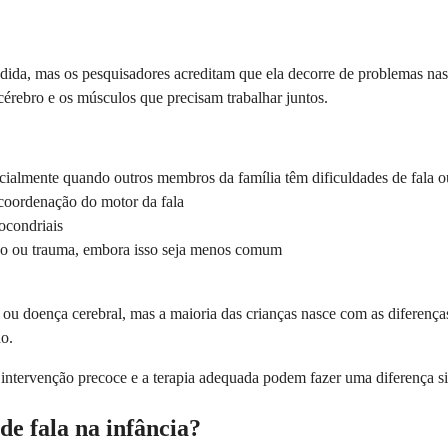
ndida, mas os pesquisadores acreditam que ela decorre de problemas na
érebro e os músculos que precisam trabalhar juntos.
ialmente quando outros membros da família têm dificuldades de fala 
 coordenação do motor da fala
ocondriais
cção ou trauma, embora isso seja menos comum
 ou doença cerebral, mas a maioria das crianças nasce com as diferenç
ho.
 intervenção precoce e a terapia adequada podem fazer uma diferença s
e fala na infância?