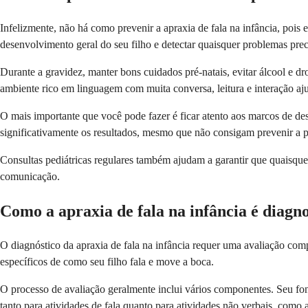
Infelizmente, não há como prevenir a apraxia de fala na infância, pois
desenvolvimento geral do seu filho e detectar quaisquer problemas pr
Durante a gravidez, manter bons cuidados pré-natais, evitar álcool e 
ambiente rico em linguagem com muita conversa, leitura e interação aj
O mais importante que você pode fazer é ficar atento aos marcos de de
significativamente os resultados, mesmo que não consigam prevenir a p
Consultas pediátricas regulares também ajudam a garantir que quaisque
comunicação.
Como a apraxia de fala na infância é diagn
O diagnóstico da apraxia de fala na infância requer uma avaliação com
específicos de como seu filho fala e move a boca.
O processo de avaliação geralmente inclui vários componentes. Seu fon
tanto para atividades de fala quanto para atividades não verbais, como 