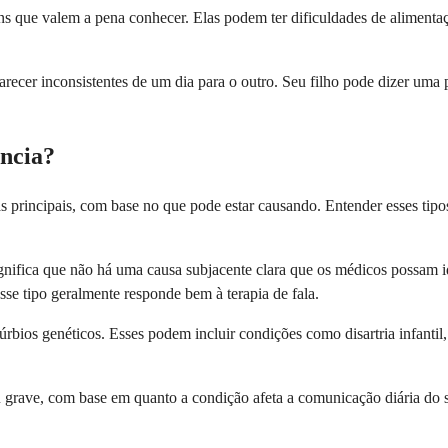
que valem a pena conhecer. Elas podem ter dificuldades de alimentaç
arecer inconsistentes de um dia para o outro. Seu filho pode dizer uma
ância?
as principais, com base no que pode estar causando. Entender esses tip
significa que não há uma causa subjacente clara que os médicos possam i
esse tipo geralmente responde bem à terapia de fala.
bios genéticos. Esses podem incluir condições como disartria infantil, 
ave, com base em quanto a condição afeta a comunicação diária do seu f